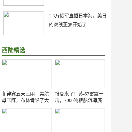
1.3万俄军直插日本海，美日
的双线噩梦开始了
西陆精选
菲律宾五天三闹，美航
报复来了！苏-57雷霆一
母压阵，布林肯说了大
击，7000吨粮船沉海底
实话