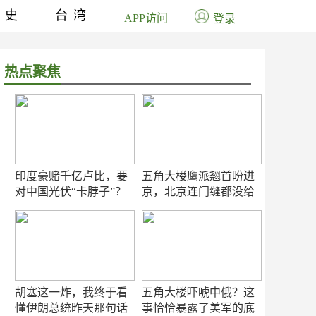
历史
台湾
APP访问
登录
热点聚焦
印度豪赌千亿卢比，要
五角大楼鹰派翘首盼进
对中国光伏“卡脖子”？
京，北京连门缝都没给
留
胡塞这一炸，我终于看
五角大楼吓唬中俄？这
懂伊朗总统昨天那句话
事恰恰暴露了美军的底