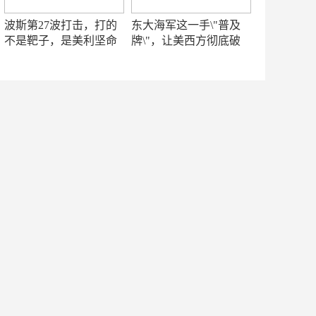
波斯第27波打击，打的
东大海军这一手\"普及
不是靶子，是美利坚命
牌\"，让美西方彻底破
门
防！