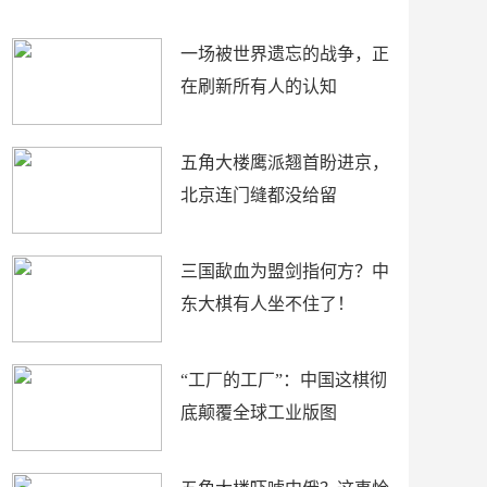
了
裤
一场被世界遗忘的战争，正
在刷新所有人的认知
五角大楼鹰派翘首盼进京，
北京连门缝都没给留
三国歃血为盟剑指何方？中
东大棋有人坐不住了！
“工厂的工厂”：中国这棋彻
底颠覆全球工业版图