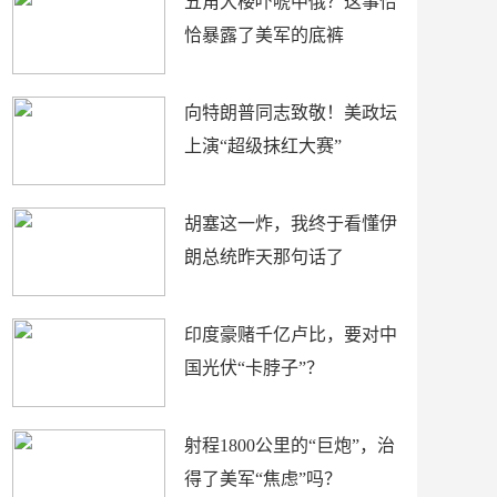
五角大楼吓唬中俄？这事恰
恰暴露了美军的底裤
向特朗普同志致敬！美政坛
上演“超级抹红大赛”
胡塞这一炸，我终于看懂伊
朗总统昨天那句话了
印度豪赌千亿卢比，要对中
国光伏“卡脖子”？
射程1800公里的“巨炮”，治
得了美军“焦虑”吗？