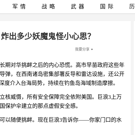
军情
战略
武器
国际
，炸出多少妖魔鬼怪小心思？
我要分享
长期对华挑衅之后的内心恐慌。高市早苗政府这些年
导弹，在西南诸岛密集部署反导和雷达设施，还公开
动深度介入台海局势，持续在钓鱼岛海域制造摩擦。
立核威慑，所有安全保障完全依附美国。巨浪3上万
国保护伞建立的那点虚假安全感。
可以随便挑衅。现在巨浪3告诉你——你家门口的水