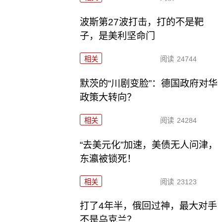
波斯第27波打击，打的不是靶
子，是美利坚命门
相关
阅读
24744
默茨的“川剧变脸”：德国政府对华
政策大转向？
相关
阅读
24284
“去美元化”加速，美债无人问津，
东瀛被锁死！
相关
阅读
23123
打了4年半，俄回过神，最大对手
不是乌克兰？