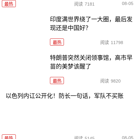
08-05
最热
阅读
7181
印度满世界绕了一大圈，最后发
现还是中国好？
最热
阅读
11798
特朗普突然关闭领事馆，高市早
苗的美梦该醒了
最热
阅读
9820
以色列内讧公开化！防长一句话，军队不买账
08-05
最热
阅读
5145