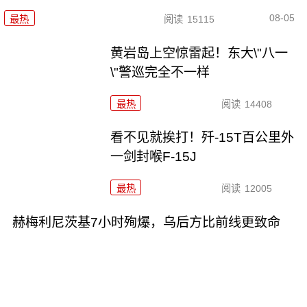
08-05
最热
阅读
15115
黄岩岛上空惊雷起！东大\"八一
\"警巡完全不一样
最热
阅读
14408
看不见就挨打！歼-15T百公里外
一剑封喉F-15J
最热
阅读
12005
赫梅利尼茨基7小时殉爆，乌后方比前线更致命