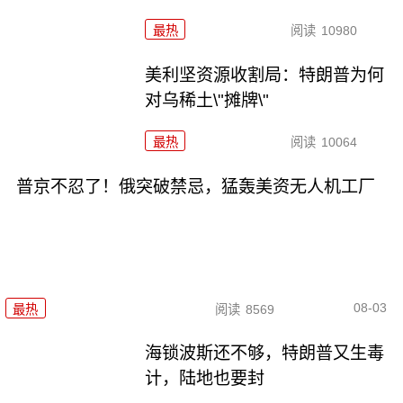
最热
阅读
10980
美利坚资源收割局：特朗普为何
对乌稀土\"摊牌\"
最热
阅读
10064
普京不忍了！俄突破禁忌，猛轰美资无人机工厂
08-03
最热
阅读
8569
海锁波斯还不够，特朗普又生毒
计，陆地也要封