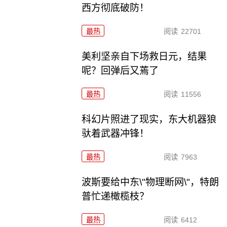
西方彻底破防！
最热
阅读
22701
美利坚亲自下场救日元，结果
呢？回弹后又蔫了
最热
阅读
11556
科幻片照进了现实，东大机器狼
驮着武器冲锋！
最热
阅读
7963
波斯要给中东\"物理断网\"，特朗
普忙递橄榄枝？
最热
阅读
6412