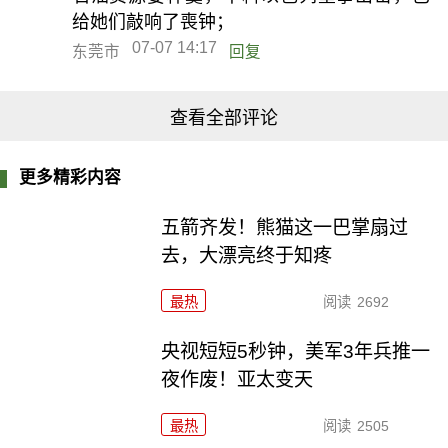
给她们敲响了喪钟；
07-07 14:17
东莞市
回复
查看全部评论
更多精彩内容
五箭齐发！熊猫这一巴掌扇过
去，大漂亮终于知疼
最热
阅读
2692
央视短短5秒钟，美军3年兵推一
夜作废！亚太变天
最热
阅读
2505