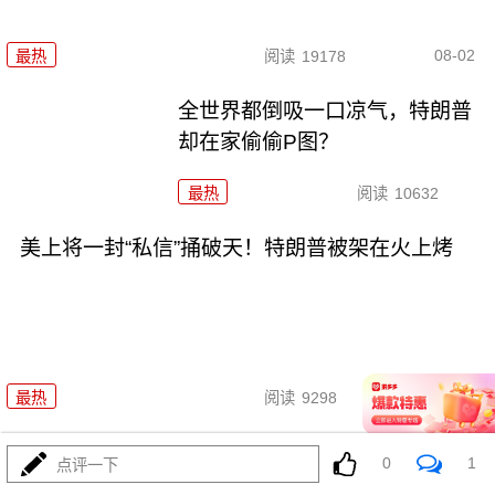
08-02
最热
阅读
19178
全世界都倒吸一口凉气，特朗普
却在家偷偷P图？
最热
阅读
10632
美上将一封“私信”捅破天！特朗普被架在火上烤
08-02
最热
阅读
9298
两大命门决定美国退无可退，伊
0
1
点评一下
朗别再幻想了！