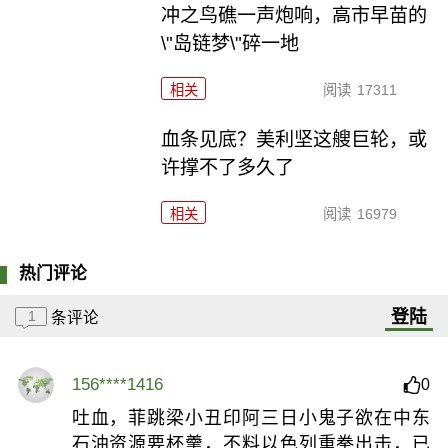
冲之鸟礁一声炮响，高市早苗的
\"岛链梦\"碎一地
相关
阅读
17311
血条见底？美利坚这艘巨轮，或
许撑不了多久了
相关
阅读
16979
热门评论
登陆
1
条评论
156****1416
0
吐血，菲跳梁小丑印阿三日小鬼子欲在中东
石油资源要杯羹，不料以色列重拳出击，已