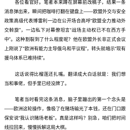
各位看官好。笔者本来蹲在屏幕前改稿子，结果一条
消息弹出来，瞬间把咖啡打翻在键盘上——欧盟外交与安全
政策高级代表博雷利一边在公开场合高呼“欧盟全力推动外
交斡旋”，一边私下对幕僚坦言“战场主动权已不在西方手
中”。这种割裂到了什么程度呢？他在欧盟外长非正式会议
上刚说了“欧洲有能力主导俄乌和平议程”，转头就暗示“现有
援乌体系已难持续”。
这话说得比榴莲还扎嘴。翻译成大白话就是：我们想
当和事佬，但手里已经没牌了。
笔者当时看完这条消息，脑子里蹦出的第一个念头是
——欧洲这轮操作，像极了在赌场输光了本钱，还在门口跟
保安说“我认识赌场老板”。真是这样吗？别急，咱们把时间
线拉回来，慢慢拆解这局大棋。