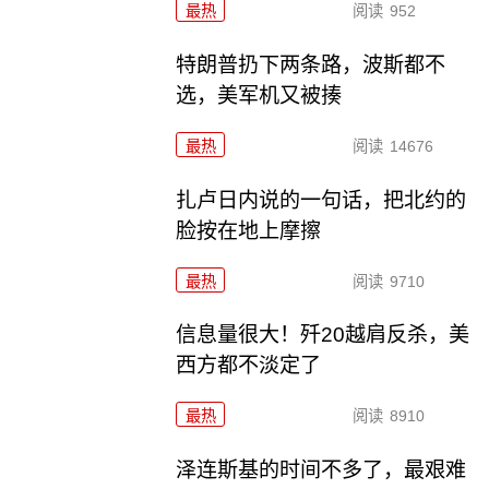
最热
阅读
952
特朗普扔下两条路，波斯都不
选，美军机又被揍
最热
阅读
14676
扎卢日内说的一句话，把北约的
脸按在地上摩擦
最热
阅读
9710
信息量很大！歼20越肩反杀，美
西方都不淡定了
最热
阅读
8910
泽连斯基的时间不多了，最艰难