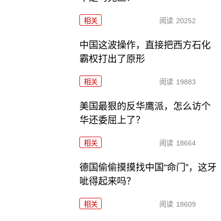
相关
阅读
20252
中国这波操作，直接把西方石化
霸权打出了原形
相关
阅读
19883
美国最狠的反华鹰派，怎么访个
华还委屈上了？
相关
阅读
18664
德国偷偷摸摸找中国“命门”，这牙
呲得起来吗？
相关
阅读
18609