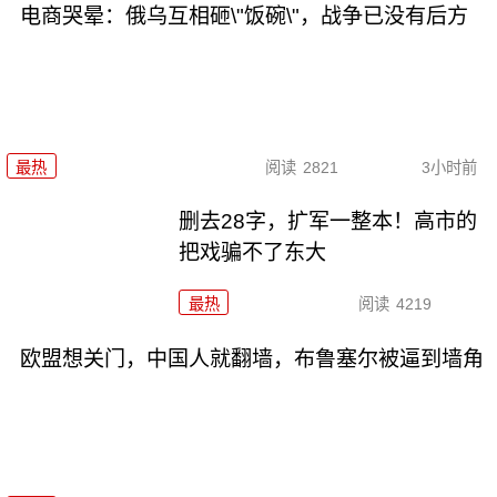
电商哭晕：俄乌互相砸\"饭碗\"，战争已没有后方
最热
阅读
2821
3小时前
删去28字，扩军一整本！高市的
把戏骗不了东大
最热
阅读
4219
欧盟想关门，中国人就翻墙，布鲁塞尔被逼到墙角