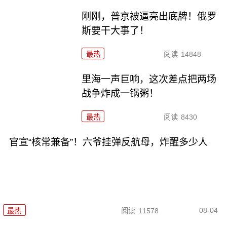
刚刚，普京被逼亮出底牌！俄罗
斯要干大事了！
最热
阅读
14848
里海一声巨响，这次差点把两场
战争炸成一锅粥！
最热
阅读
8430
官宣“核常兼备”！六爷挂弹反航母，炸醒多少人
08-04
最热
阅读
11578