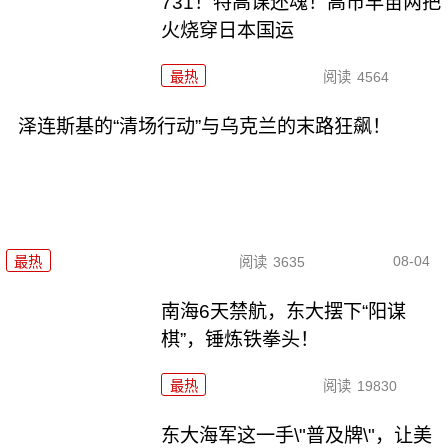
731！特高课还魂！高市早苗两把
火烧穿日本国运
最热
阅读
4564
泽连斯基的“清场行动”与乌克兰的末路狂飙！
08-04
最热
阅读
3635
南海6天禁航，东大摆下“阳谋
棋”，锤炼铁拳头！
最热
阅读
19830
东大海军这一手\"普及牌\"，让美