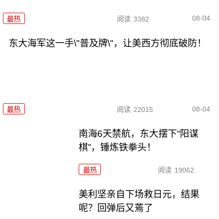
08-04
最热
阅读
3382
东大海军这一手\"普及牌\"，让美西方彻底破防！
08-04
最热
阅读
22015
南海6天禁航，东大摆下“阳谋
棋”，锤炼铁拳头！
最热
阅读
19062
美利坚亲自下场救日元，结果
呢？回弹后又蔫了