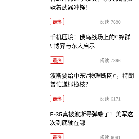
驮着武器冲锋！
最热
阅读
7680
千机压境：俄乌战场上的\"蜂群
\"博弈与东大启示
最热
阅读
7396
波斯要给中东\"物理断网\"，特朗
普忙递橄榄枝？
最热
阅读
6171
F-35真被波斯导弹端了！美军这
次到底输在哪
最热
阅读
6081