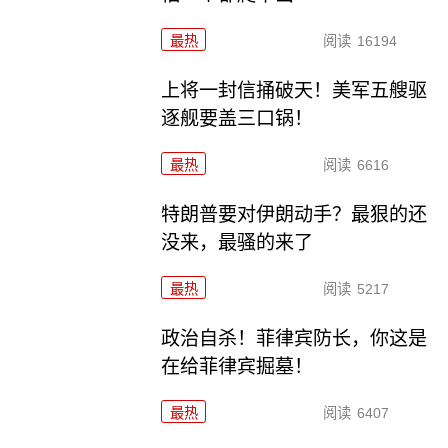
最热
阅读
16194
上将一封信捅破天！美军五艘驱
逐舰要盖三口锅！
最热
阅读
6616
特朗普要对伊朗动手？最狠的还
没来，最骚的来了
最热
阅读
5217
政治自杀！菲律宾防长，你这是
在给菲律宾掘墓！
最热
阅读
6407