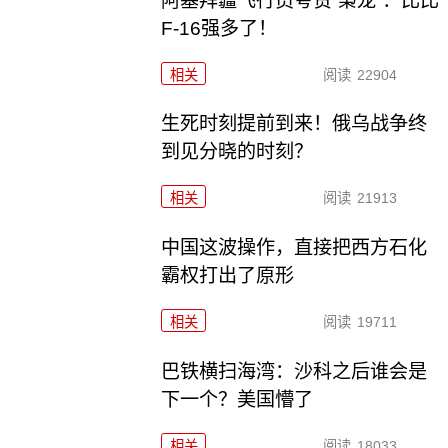
阿塞拜疆飞行员夸赞“枭龙”：比比
F-16强多了！
相关
阅读
22904
生死时刻提前到来！俄乌战争终
到见分晓的时刻？
相关
阅读
21913
中国这波操作，直接把西方石化
霸权打出了原形
相关
阅读
19711
巴铁横扫海湾：沙科之后谁会是
下一个？美国懵了
相关
阅读
18033