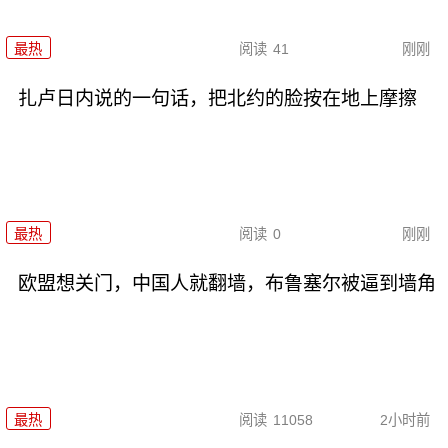
最热
阅读
41
刚刚
扎卢日内说的一句话，把北约的脸按在地上摩擦
最热
阅读
0
刚刚
欧盟想关门，中国人就翻墙，布鲁塞尔被逼到墙角
最热
阅读
11058
2小时前