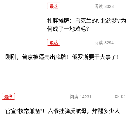
最热
阅读
3323
扎胖摊牌：乌克兰的\"北约梦\"为
何成了一地鸡毛？
最热
阅读
3294
刚刚，普京被逼亮出底牌！俄罗斯要干大事了！
08-04
最热
阅读
14231
官宣“核常兼备”！六爷挂弹反航母，炸醒多少人