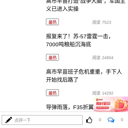
高市早苗打造“战争大脑”，军国主
义已进入实操
最热
阅读
7523
报复来了！苏-57雷霆一击，
7000吨粮船沉海底
最热
阅读
24804
高市早苗班子危机重重，手下人
开始找后路了
最热
阅读
14292
导弹雨落，F35折翼：中东这盘
棋，美利坚咋整
0
0
点评一下