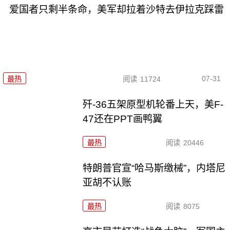
爱国者只剩半条命，美军却拉着沙特去伊拉克踩雷
07-31
最热
阅读
11724
歼-36五架原型机轮番上天，美F-
47还在PPT画鸭翼
最热
阅读
20446
特朗普官宣“哈马斯缴械”，内塔尼
亚胡不认账
最热
阅读
8075