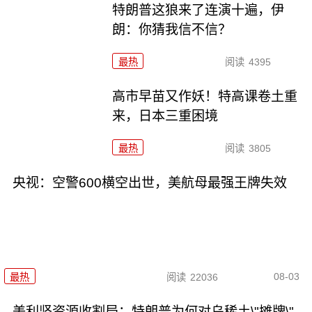
特朗普这狼来了连演十遍，伊
朗：你猜我信不信？
最热
阅读
4395
高市早苗又作妖！特高课卷土重
来，日本三重困境
最热
阅读
3805
央视：空警600横空出世，美航母最强王牌失效
08-03
最热
阅读
22036
美利坚资源收割局：特朗普为何对乌稀土\"摊牌\"