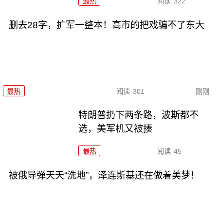
最热
阅读
322
删去28字，扩军一整本！高市的把戏骗不了东大
最热
阅读
301
刚刚
特朗普扔下两条路，波斯都不
选，美军机又被揍
最热
阅读
45
被俄导弹天天“洗地”，泽连斯基还在做着美梦！