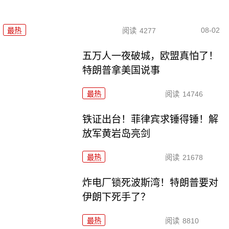
08-02
最热
阅读
4277
五万人一夜破城，欧盟真怕了！
特朗普拿美国说事
最热
阅读
14746
铁证出台！菲律宾求锤得锤！解
放军黄岩岛亮剑
最热
阅读
21678
炸电厂锁死波斯湾！特朗普要对
伊朗下死手了？
最热
阅读
8810