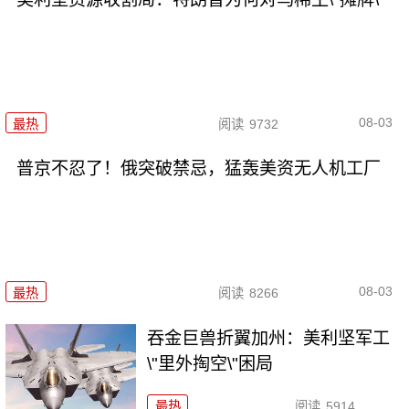
08-03
最热
阅读
9732
普京不忍了！俄突破禁忌，猛轰美资无人机工厂
08-03
最热
阅读
8266
吞金巨兽折翼加州：美利坚军工
\"里外掏空\"困局
最热
阅读
5914