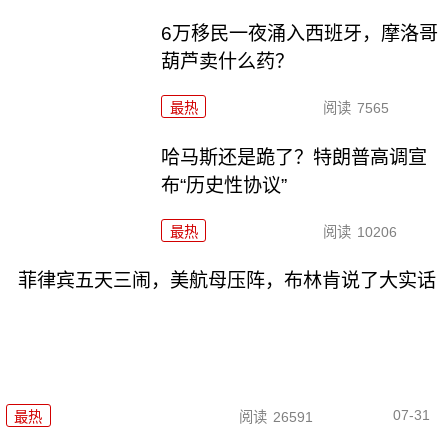
6万移民一夜涌入西班牙，摩洛哥
葫芦卖什么药？
最热
阅读
7565
哈马斯还是跪了？特朗普高调宣
布“历史性协议”
最热
阅读
10206
菲律宾五天三闹，美航母压阵，布林肯说了大实话
07-31
最热
阅读
26591