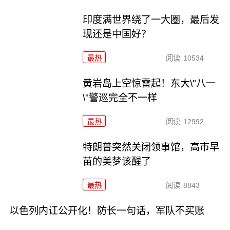
印度满世界绕了一大圈，最后发
现还是中国好？
最热
阅读
10534
黄岩岛上空惊雷起！东大\"八一
\"警巡完全不一样
最热
阅读
12992
特朗普突然关闭领事馆，高市早
苗的美梦该醒了
最热
阅读
8843
以色列内讧公开化！防长一句话，军队不买账