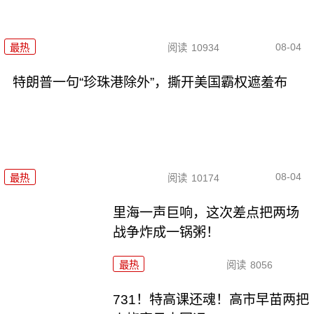
08-04
最热
阅读
10934
特朗普一句“珍珠港除外”，撕开美国霸权遮羞布
08-04
最热
阅读
10174
里海一声巨响，这次差点把两场
战争炸成一锅粥！
最热
阅读
8056
731！特高课还魂！高市早苗两把