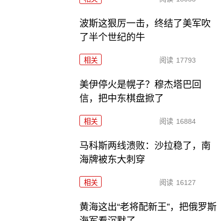
波斯这狠厉一击，终结了美军吹
了半个世纪的牛
相关
阅读
17793
美伊停火是幌子？穆杰塔巴回
信，把中东棋盘掀了
相关
阅读
16884
马科斯两线溃败：沙拉稳了，南
海牌被东大刺穿
相关
阅读
16127
黄海这出“老将配新王”，把俄罗斯
海军看沉默了