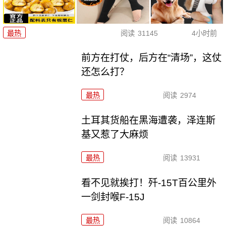
最热
阅读
31145
4小时前
前方在打仗，后方在“清场”，这仗
还怎么打？
最热
阅读
2974
土耳其货船在黑海遭袭，泽连斯
基又惹了大麻烦
最热
阅读
13931
看不见就挨打！歼-15T百公里外
一剑封喉F-15J
最热
阅读
10864