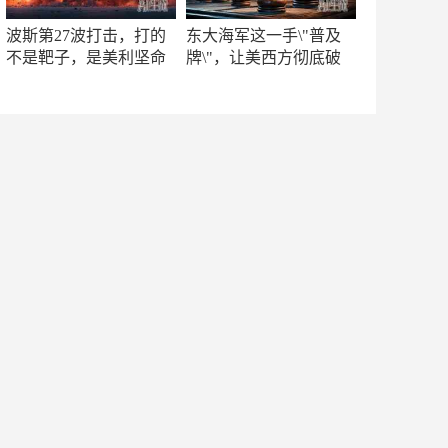
波斯第27波打击，打的
东大海军这一手\"普及
不是靶子，是美利坚命
牌\"，让美西方彻底破
门
防！