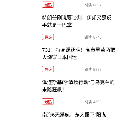
最热
阅读
6897
特朗普刚说要谈判，伊朗又是反
手就是一巴掌！
最热
阅读
5748
731！特高课还魂！高市早苗两把
火烧穿日本国运
最热
阅读
5335
泽连斯基的“清场行动”与乌克兰的
末路狂飙！
最热
阅读
4302
南海6天禁航，东大摆下“阳谋