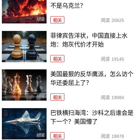
不是乌克兰？
相关
阅读
20625
菲律宾告洋状，中国直接上水
炮：炮灰代价才开始
相关
阅读
19145
美国最狠的反华鹰派，怎么访个
华还委屈上了？
相关
阅读
19084
巴铁横扫海湾：沙科之后谁会是
下一个？美国懵了
相关
阅读
18878