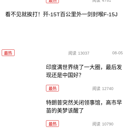
最热
阅读
4751
看不见就挨打！歼-15T百公里外一剑封喉F-15J
08-05
最热
阅读
13037
印度满世界绕了一大圈，最后发
现还是中国好？
最热
阅读
12740
特朗普突然关闭领事馆，高市早
苗的美梦该醒了
最热
阅读
10790