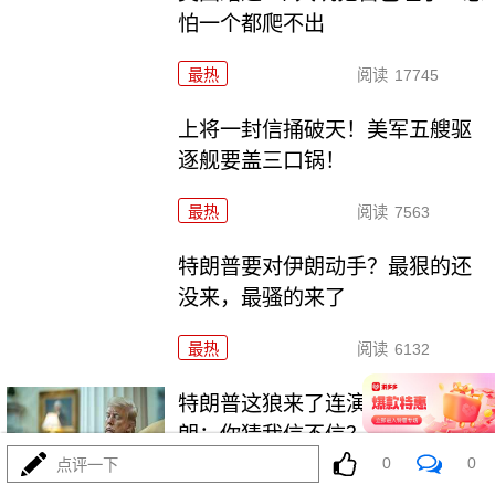
怕一个都爬不出
最热
阅读
17745
上将一封信捅破天！美军五艘驱
逐舰要盖三口锅！
最热
阅读
7563
特朗普要对伊朗动手？最狠的还
没来，最骚的来了
最热
阅读
6132
特朗普这狼来了连演十遍，伊
朗：你猜我信不信？
0
0
点评一下
最热
阅读
5375