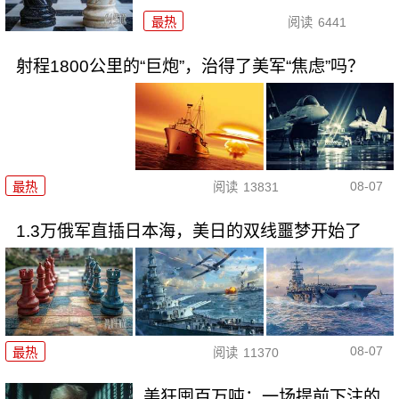
最热
阅读
6441
射程1800公里的“巨炮”，治得了美军“焦虑”吗？
08-07
最热
阅读
13831
1.3万俄军直插日本海，美日的双线噩梦开始了
08-07
最热
阅读
11370
美狂囤百万吨：一场提前下注的