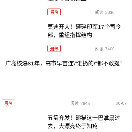
最热
阅读
3836
莫迪开大！砸碎印军17个司令
部，重组指挥结构
最热
阅读
7466
广岛核爆81年，高市早苗连\"谁扔的\"都不敢提！
08-07
最热
阅读
2645
五箭齐发！熊猫这一巴掌扇过
去，大漂亮终于知疼