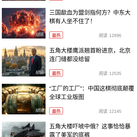
三国歃血为盟剑指何方？中东大
棋有人坐不住了！
最热
阅读
12896
五角大楼鹰派翘首盼进京，北京
连门缝都没给留
最热
阅读
12535
“工厂的工厂”：中国这棋彻底颠覆
全球工业版图
最热
阅读
12145
五角大楼吓唬中俄？这事恰恰暴
露了美军的底裤