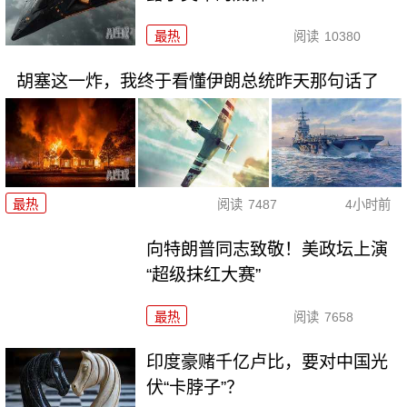
最热
阅读
10380
胡塞这一炸，我终于看懂伊朗总统昨天那句话了
最热
阅读
7487
4小时前
向特朗普同志致敬！美政坛上演
“超级抹红大赛”
最热
阅读
7658
印度豪赌千亿卢比，要对中国光
伏“卡脖子”？