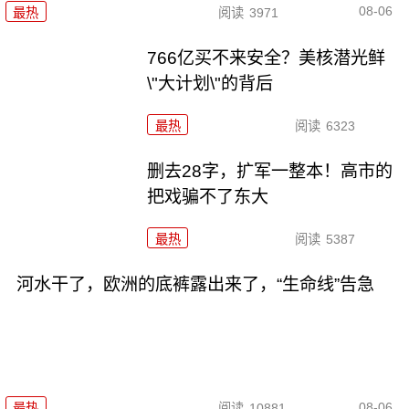
08-06
最热
阅读
3971
766亿买不来安全？美核潜光鲜
\"大计划\"的背后
最热
阅读
6323
删去28字，扩军一整本！高市的
把戏骗不了东大
最热
阅读
5387
河水干了，欧洲的底裤露出来了，“生命线”告急
08-06
最热
阅读
10881