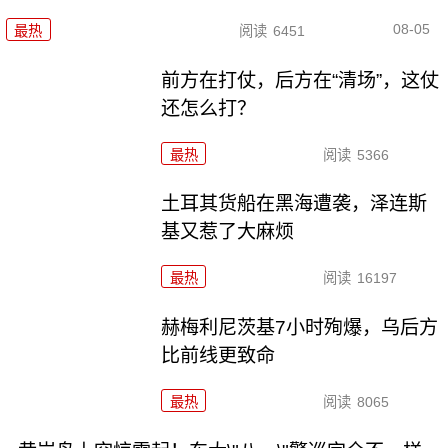
08-05
最热
阅读
6451
前方在打仗，后方在“清场”，这仗
还怎么打？
最热
阅读
5366
土耳其货船在黑海遭袭，泽连斯
基又惹了大麻烦
最热
阅读
16197
赫梅利尼茨基7小时殉爆，乌后方
比前线更致命
最热
阅读
8065