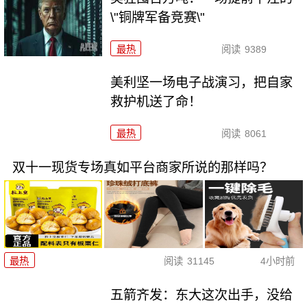
\"铜牌军备竞赛\"
最热
阅读
9389
美利坚一场电子战演习，把自家
救护机送了命！
最热
阅读
8061
双十一现货专场真如平台商家所说的那样吗？
最热
阅读
31145
4小时前
五箭齐发：东大这次出手，没给