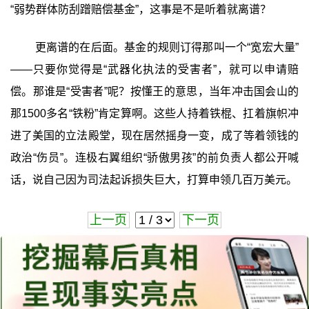
“弱势群体防刮蹭赔偿基金”，这事是不是听着就离谱？
更离谱的在后面。基金的规则订得那叫一个“宽宏大量”
——只要你觉得是“武器化执法的受害者”，就可以申请赔
偿。那谁是“受害者”呢？按懂王的意思，当年冲击国会山的
那1500多名“铁粉”肯定算啊。这些人持着铁棍、扛着旗帜冲
进了美国的立法殿堂，现在居然摇身一变，成了等着领钱的
政治“伤员”。连极右翼组织“骄傲男孩”的前负责人都公开喊
话，说自己因为司法起诉损失巨大，打算申领几百万美元。
上一页
下一页