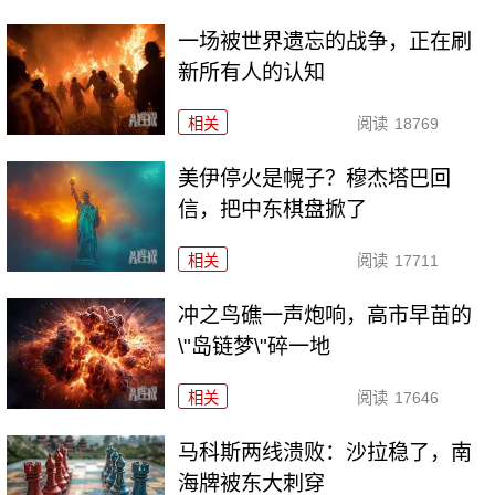
一场被世界遗忘的战争，正在刷
新所有人的认知
相关
阅读
18769
美伊停火是幌子？穆杰塔巴回
信，把中东棋盘掀了
相关
阅读
17711
冲之鸟礁一声炮响，高市早苗的
\"岛链梦\"碎一地
相关
阅读
17646
马科斯两线溃败：沙拉稳了，南
海牌被东大刺穿