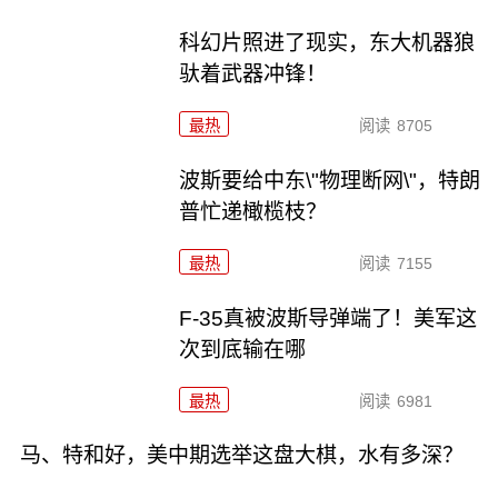
科幻片照进了现实，东大机器狼
驮着武器冲锋！
最热
阅读
8705
波斯要给中东\"物理断网\"，特朗
普忙递橄榄枝？
最热
阅读
7155
F-35真被波斯导弹端了！美军这
次到底输在哪
最热
阅读
6981
马、特和好，美中期选举这盘大棋，水有多深？