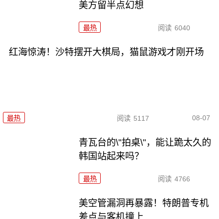
美方留半点幻想
最热
阅读
6040
红海惊涛！沙特摆开大棋局，猫鼠游戏才刚开场
08-07
最热
阅读
5117
青瓦台的\"拍桌\"，能让跪太久的
韩国站起来吗？
最热
阅读
4766
美空管漏洞再暴露！特朗普专机
差点与客机撞上