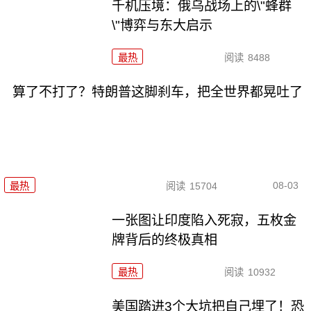
千机压境：俄乌战场上的\"蜂群
\"博弈与东大启示
最热
阅读
8488
算了不打了？特朗普这脚刹车，把全世界都晃吐了
08-03
最热
阅读
15704
一张图让印度陷入死寂，五枚金
牌背后的终极真相
最热
阅读
10932
美国踏进3个大坑把自己埋了！恐