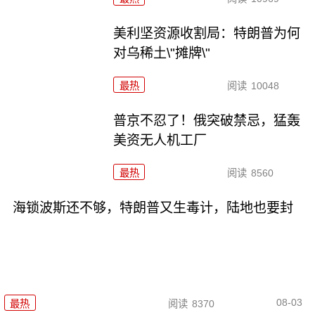
美利坚资源收割局：特朗普为何
对乌稀土\"摊牌\"
最热
阅读
10048
普京不忍了！俄突破禁忌，猛轰
美资无人机工厂
最热
阅读
8560
海锁波斯还不够，特朗普又生毒计，陆地也要封
08-03
最热
阅读
8370