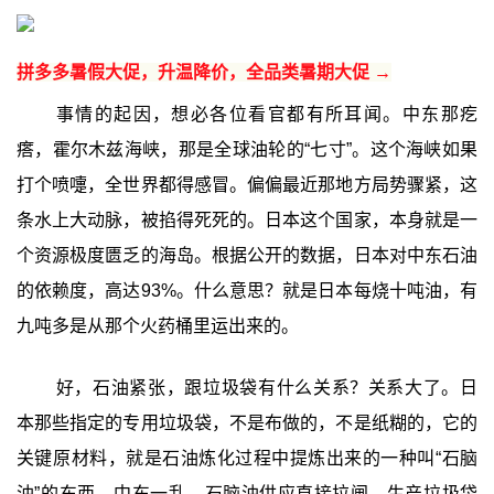
拼多多暑假大促，升温降价，全品类暑期大促 →
事情的起因，想必各位看官都有所耳闻。中东那疙
瘩，霍尔木兹海峡，那是全球油轮的“七寸”。这个海峡如果
打个喷嚏，全世界都得感冒。偏偏最近那地方局势骤紧，这
条水上大动脉，被掐得死死的。日本这个国家，本身就是一
个资源极度匮乏的海岛。根据公开的数据，日本对中东石油
的依赖度，高达93%。什么意思？就是日本每烧十吨油，有
九吨多是从那个火药桶里运出来的。
好，石油紧张，跟垃圾袋有什么关系？关系大了。日
本那些指定的专用垃圾袋，不是布做的，不是纸糊的，它的
关键原材料，就是石油炼化过程中提炼出来的一种叫“石脑
油”的东西。中东一乱，石脑油供应直接拉闸，生产垃圾袋