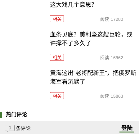
这大戏几个意思？
相关
阅读
17280
血条见底？美利坚这艘巨轮，或
许撑不了多久了
相关
阅读
16962
黄海这出“老将配新王”，把俄罗斯
海军看沉默了
相关
阅读
15863
热门评论
登陆
0
条评论