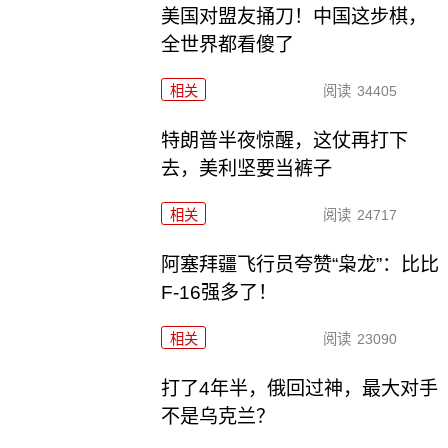
美国对盟友捅刀！中国这步棋，
全世界都看傻了
相关
阅读
34405
特朗普半夜惊醒，这仗再打下
去，美利坚要当裤子
相关
阅读
24717
阿塞拜疆飞行员夸赞“枭龙”：比比
F-16强多了！
相关
阅读
23090
打了4年半，俄回过神，最大对手
不是乌克兰？