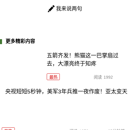
我来说两句
更多精彩内容
五箭齐发！熊猫这一巴掌扇过
去，大漂亮终于知疼
最热
阅读
1992
央视短短5秒钟，美军3年兵推一夜作废！亚太变天