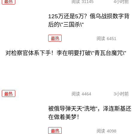
最热
阅读
31145
4小时前
125万还是5万？俄乌战损数字背
后的\"三国杀\"
最热
阅读
6451
对检察官体系下手！李在明要打破\"青瓦台魔咒\"
最热
阅读
4464
3小时前
被俄导弹天天“洗地”，泽连斯基还
在做着美梦！
最热
阅读
4098