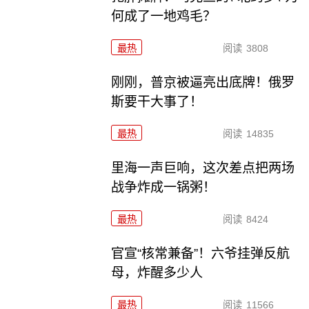
何成了一地鸡毛？
最热
阅读
3808
刚刚，普京被逼亮出底牌！俄罗
斯要干大事了！
最热
阅读
14835
里海一声巨响，这次差点把两场
战争炸成一锅粥！
最热
阅读
8424
官宣“核常兼备”！六爷挂弹反航
母，炸醒多少人
最热
阅读
11566