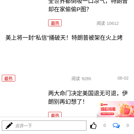
全世界都倒吸一口凉气，特朗普
却在家偷偷P图？
最热
阅读
10612
美上将一封“私信”捅破天！特朗普被架在火上烤
08-02
最热
阅读
9285
两大命门决定美国退无可退，伊
朗别再幻想了！
最热
阅读
6928
0
0
点评一下
打伊朗五个月仗，把美军打成了“十口锅九个盖”