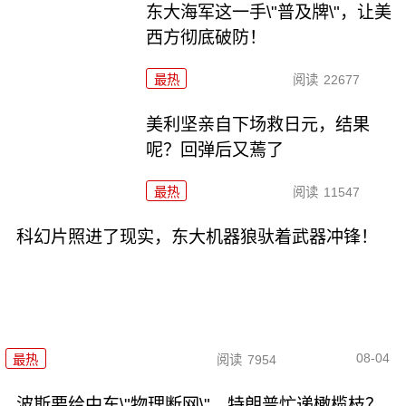
东大海军这一手\"普及牌\"，让美
西方彻底破防！
最热
阅读
22677
美利坚亲自下场救日元，结果
呢？回弹后又蔫了
最热
阅读
11547
科幻片照进了现实，东大机器狼驮着武器冲锋！
08-04
最热
阅读
7954
波斯要给中东\"物理断网\"，特朗普忙递橄榄枝？