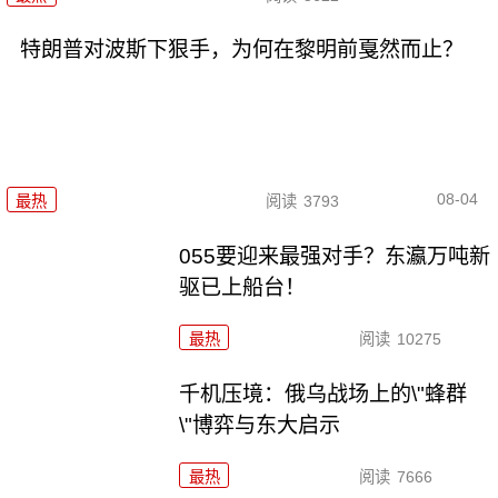
特朗普对波斯下狠手，为何在黎明前戛然而止？
08-04
最热
阅读
3793
055要迎来最强对手？东瀛万吨新
驱已上船台！
最热
阅读
10275
千机压境：俄乌战场上的\"蜂群
\"博弈与东大启示
最热
阅读
7666