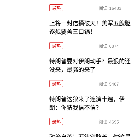
最热
阅读
16483
上将一封信捅破天！美军五艘驱
逐舰要盖三口锅！
最热
阅读
6874
特朗普要对伊朗动手？最狠的还
没来，最骚的来了
最热
阅读
5487
特朗普这狼来了连演十遍，伊
朗：你猜我信不信？
最热
阅读
4695