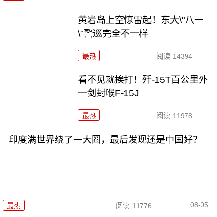
黄岩岛上空惊雷起！东大\"八一
\"警巡完全不一样
最热
阅读
14394
看不见就挨打！歼-15T百公里外
一剑封喉F-15J
最热
阅读
11978
印度满世界绕了一大圈，最后发现还是中国好？
08-05
最热
阅读
11776