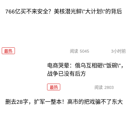
766亿买不来安全？美核潜光鲜\"大计划\"的背后
最热
阅读
5045
3小时前
电商哭晕：俄乌互相砸\"饭碗\"，
战争已没有后方
最热
阅读
2803
删去28字，扩军一整本！高市的把戏骗不了东大