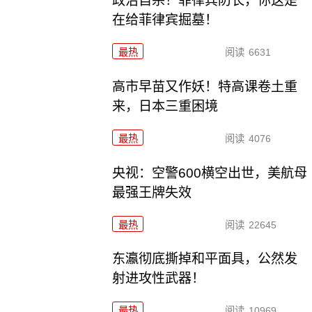
政治自杀！菲律宾防长，你这是
在给菲律宾掘墓！
最热
阅读
6631
高市早苗又作妖！特高课卷土重
来，日本三重困境
最热
阅读
4076
央视：空警600横空出世，美航母
最强王牌失效
最热
阅读
22645
东瀛彻底撕掉和平面具，公然发
射进攻性武器！
最热
阅读
10969