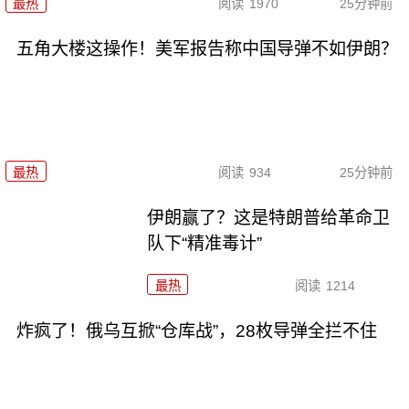
最热
阅读
1970
25分钟前
五角大楼这操作！美军报告称中国导弹不如伊朗？
最热
阅读
934
25分钟前
伊朗赢了？这是特朗普给革命卫
队下“精准毒计”
最热
阅读
1214
炸疯了！俄乌互掀“仓库战”，28枚导弹全拦不住