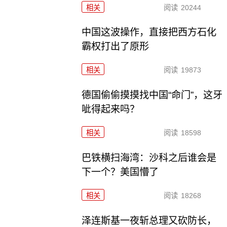
相关
阅读
20244
中国这波操作，直接把西方石化
霸权打出了原形
相关
阅读
19873
德国偷偷摸摸找中国“命门”，这牙
呲得起来吗？
相关
阅读
18598
巴铁横扫海湾：沙科之后谁会是
下一个？美国懵了
相关
阅读
18268
泽连斯基一夜斩总理又砍防长，