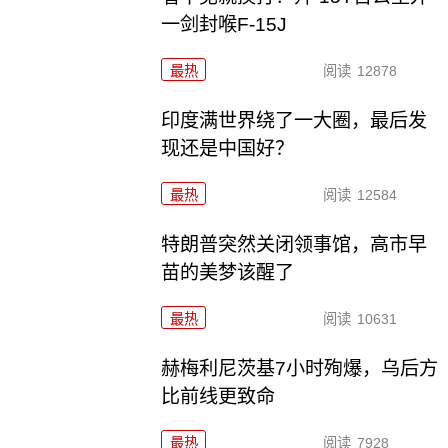
一剑封喉F-15J
最热
阅读
12878
印度满世界绕了一大圈，最后发
现还是中国好？
最热
阅读
12584
特朗普突然关闭领事馆，高市早
苗的美梦该醒了
最热
阅读
10631
赫梅利尼茨基7小时殉爆，乌后方
比前线更致命
最热
阅读
7928