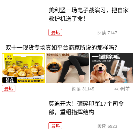
美利坚一场电子战演习，把自家
救护机送了命！
最热
阅读
7147
双十一现货专场真如平台商家所说的那样吗？
最热
阅读
31145
4小时前
莫迪开大！砸碎印军17个司令
部，重组指挥结构
最热
阅读
6923