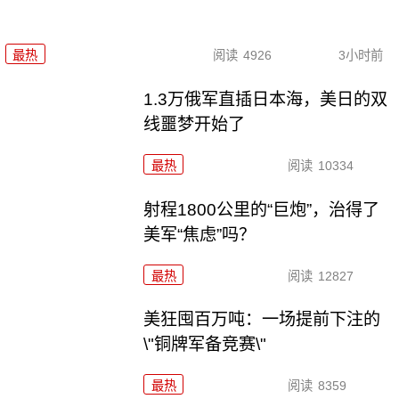
最热
阅读
4926
3小时前
1.3万俄军直插日本海，美日的双
线噩梦开始了
最热
阅读
10334
射程1800公里的“巨炮”，治得了
美军“焦虑”吗？
最热
阅读
12827
美狂囤百万吨：一场提前下注的
\"铜牌军备竞赛\"
最热
阅读
8359