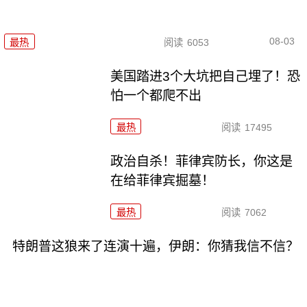
08-03
最热
阅读
6053
美国踏进3个大坑把自己埋了！恐
怕一个都爬不出
最热
阅读
17495
政治自杀！菲律宾防长，你这是
在给菲律宾掘墓！
最热
阅读
7062
特朗普这狼来了连演十遍，伊朗：你猜我信不信？