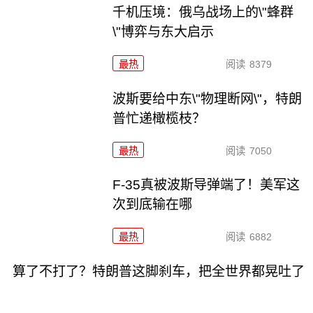
千机压境：俄乌战场上的\"蜂群
\"博弈与东大启示
最热
阅读
8379
波斯要给中东\"物理断网\"，特朗
普忙递橄榄枝？
最热
阅读
7050
F-35真被波斯导弹端了！美军这
次到底输在哪
最热
阅读
6882
算了不打了？特朗普这脚刹车，把全世界都晃吐了