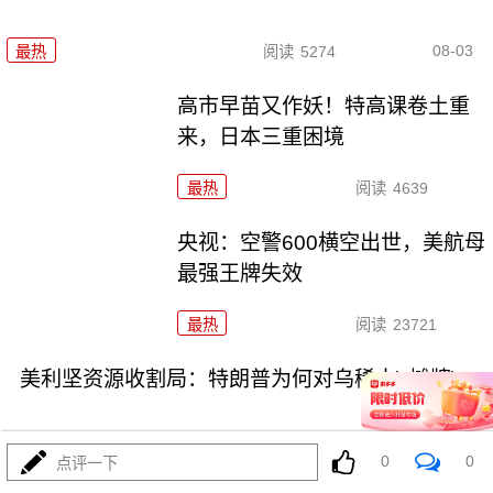
08-03
最热
阅读
5274
高市早苗又作妖！特高课卷土重
来，日本三重困境
最热
阅读
4639
央视：空警600横空出世，美航母
最强王牌失效
最热
阅读
23721
美利坚资源收割局：特朗普为何对乌稀土\"摊牌\"
0
0
点评一下