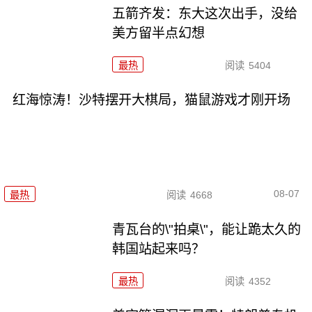
五箭齐发：东大这次出手，没给
美方留半点幻想
最热
阅读
5404
红海惊涛！沙特摆开大棋局，猫鼠游戏才刚开场
08-07
最热
阅读
4668
青瓦台的\"拍桌\"，能让跪太久的
韩国站起来吗？
最热
阅读
4352