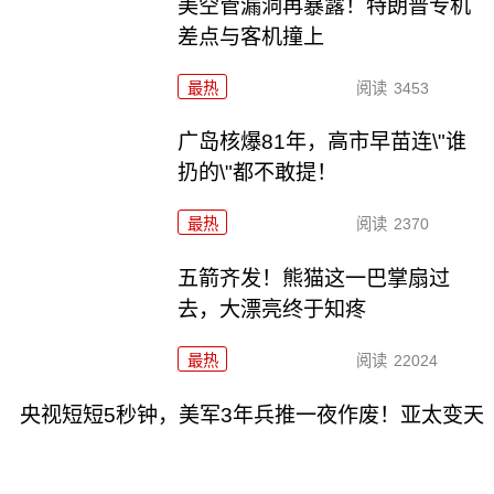
美空管漏洞再暴露！特朗普专机
差点与客机撞上
最热
阅读
3453
广岛核爆81年，高市早苗连\"谁
扔的\"都不敢提！
最热
阅读
2370
五箭齐发！熊猫这一巴掌扇过
去，大漂亮终于知疼
最热
阅读
22024
央视短短5秒钟，美军3年兵推一夜作废！亚太变天