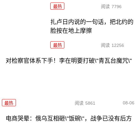
最热
阅读
7796
扎卢日内说的一句话，把北约的
脸按在地上摩擦
最热
阅读
12256
对检察官体系下手！李在明要打破\"青瓦台魔咒\"
08-06
最热
阅读
5861
电商哭晕：俄乌互相砸\"饭碗\"，战争已没有后方