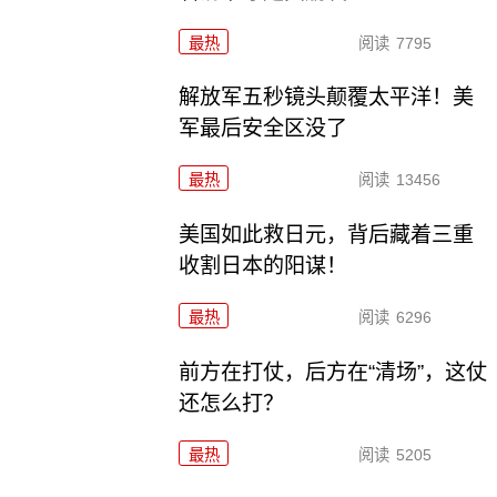
最热
阅读
7795
解放军五秒镜头颠覆太平洋！美
军最后安全区没了
最热
阅读
13456
美国如此救日元，背后藏着三重
收割日本的阳谋！
最热
阅读
6296
前方在打仗，后方在“清场”，这仗
还怎么打？
最热
阅读
5205