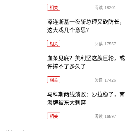
相关
阅读
18201
泽连斯基一夜斩总理又砍防长，
这大戏几个意思？
相关
阅读
17557
血条见底？美利坚这艘巨轮，或
许撑不了多久了
相关
阅读
17426
马科斯两线溃败：沙拉稳了，南
海牌被东大刺穿
相关
阅读
16597