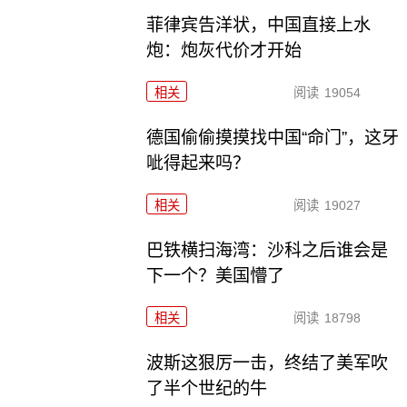
菲律宾告洋状，中国直接上水
炮：炮灰代价才开始
相关
阅读
19054
德国偷偷摸摸找中国“命门”，这牙
呲得起来吗？
相关
阅读
19027
巴铁横扫海湾：沙科之后谁会是
下一个？美国懵了
相关
阅读
18798
波斯这狠厉一击，终结了美军吹
了半个世纪的牛