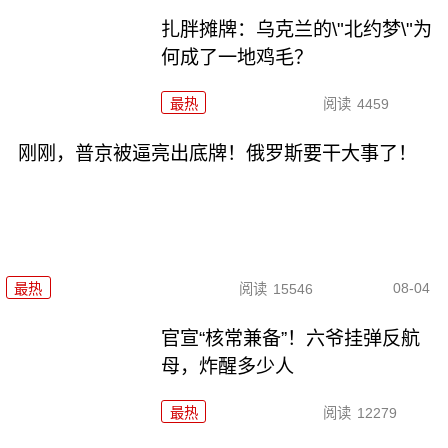
扎胖摊牌：乌克兰的\"北约梦\"为
何成了一地鸡毛？
最热
阅读
4459
刚刚，普京被逼亮出底牌！俄罗斯要干大事了！
08-04
最热
阅读
15546
官宣“核常兼备”！六爷挂弹反航
母，炸醒多少人
最热
阅读
12279