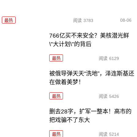
08-06
最热
阅读
3783
766亿买不来安全？美核潜光鲜
\"大计划\"的背后
最热
阅读
6129
被俄导弹天天“洗地”，泽连斯基还
在做着美梦！
最热
阅读
5426
删去28字，扩军一整本！高市的
把戏骗不了东大
最热
阅读
5214