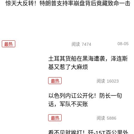
惊天大反转！特朗普支持率崩盘背后竟藏致命一击
08-05
最热
阅读
7474
土耳其货船在黑海遭袭，泽连斯
基又惹了大麻烦
最热
阅读
16023
以色列内讧公开化！防长一句
话，军队不买账
最热
阅读
5886
看不见就挨打！歼-15T百公里外