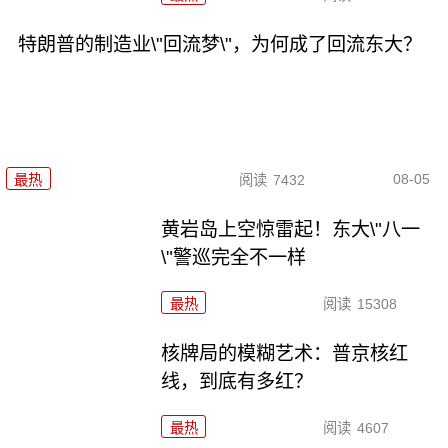
特朗普的制造业\"回流梦\"，为何成了回流东大？
08-05
最热
阅读
7432
黄岩岛上空惊雷起！东大\"八一
\"警巡完全不一样
最热
阅读
15308
核牌局的模糊艺术：普京核红
线，到底有多红？
最热
阅读
4607