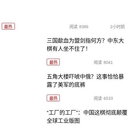
最热
阅读
8386
2小时前
三国歃血为盟剑指何方？中东大
棋有人坐不住了！
最热
阅读
8041
五角大楼吓唬中俄？这事恰恰暴
露了美军的底裤
最热
阅读
6533
“工厂的工厂”：中国这棋彻底颠覆
全球工业版图