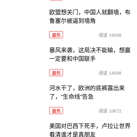
欧盟想关门，中国人就翻墙，布
鲁塞尔被逼到墙角
最热
阅读
16048
暴风来袭，这局决不能输，想赢
一定要和中国联手
最热
阅读
14598
河水干了，欧洲的底裤露出来
了，“生命线”告急
最热
阅读
10672
美国对巴西下死手，卢拉让世界
看清谁才是真朋友