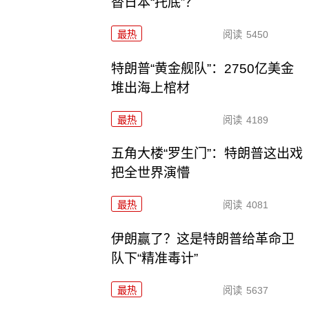
替日本“托底”？
最热
阅读
5450
特朗普“黄金舰队”：2750亿美金
堆出海上棺材
最热
阅读
4189
五角大楼“罗生门”：特朗普这出戏
把全世界演懵
最热
阅读
4081
伊朗赢了？这是特朗普给革命卫
队下“精准毒计”
最热
阅读
5637