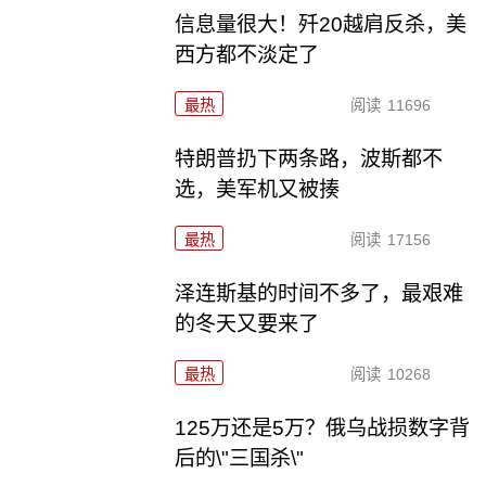
信息量很大！歼20越肩反杀，美
西方都不淡定了
最热
阅读
11696
特朗普扔下两条路，波斯都不
选，美军机又被揍
最热
阅读
17156
泽连斯基的时间不多了，最艰难
的冬天又要来了
最热
阅读
10268
125万还是5万？俄乌战损数字背
后的\"三国杀\"