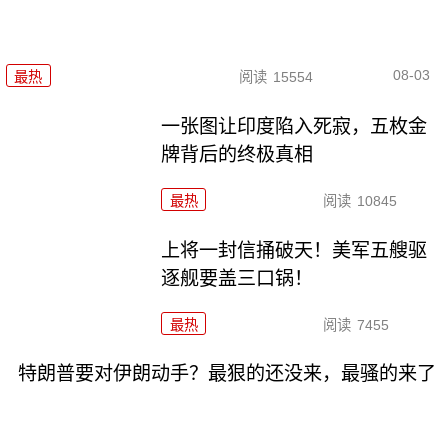
08-03
最热
阅读
15554
一张图让印度陷入死寂，五枚金
牌背后的终极真相
最热
阅读
10845
上将一封信捅破天！美军五艘驱
逐舰要盖三口锅！
最热
阅读
7455
特朗普要对伊朗动手？最狠的还没来，最骚的来了