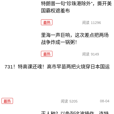
特朗普一句“珍珠港除外”，撕开美
国霸权遮羞布
最热
阅读
11296
里海一声巨响，这次差点把两场
战争炸成一锅粥！
最热
阅读
9149
731！特高课还魂！高市早苗两把火烧穿日本国运
08-04
最热
阅读
5205
灭人种？以色列这波操作，连特