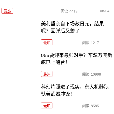
08-04
最热
阅读
4419
美利坚亲自下场救日元，结果
呢？回弹后又蔫了
最热
阅读
12171
055要迎来最强对手？东瀛万吨新
驱已上船台！
最热
阅读
10998
科幻片照进了现实，东大机器狼
驮着武器冲锋！
最热
阅读
8585