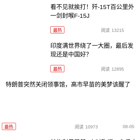
看不见就挨打！歼-15T百公里外
一剑封喉F-15J
最热
阅读
13215
印度满世界绕了一大圈，最后发
现还是中国好？
最热
阅读
12895
特朗普突然关闭领事馆，高市早苗的美梦该醒了
08-05
最热
阅读
10973