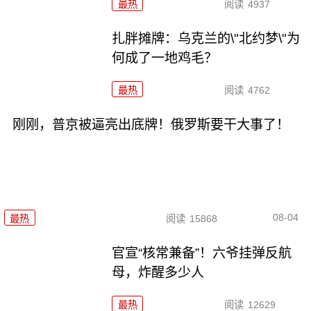
最热
阅读
4937
扎胖摊牌：乌克兰的\"北约梦\"为
何成了一地鸡毛？
最热
阅读
4762
刚刚，普京被逼亮出底牌！俄罗斯要干大事了！
08-04
最热
阅读
15868
官宣“核常兼备”！六爷挂弹反航
母，炸醒多少人
最热
阅读
12629