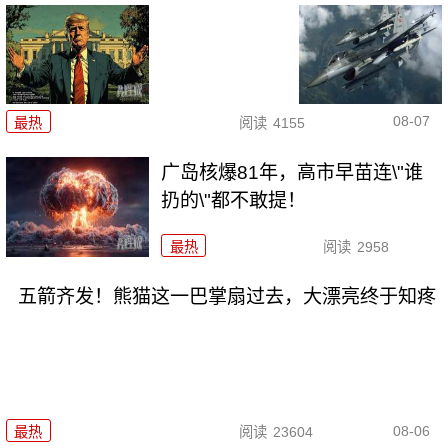
08-07
最热
阅读
4155
广岛核爆81年，高市早苗连\"谁
扔的\"都不敢提！
最热
阅读
2958
五箭齐发！熊猫这一巴掌扇过去，大漂亮终于知疼
08-06
最热
阅读
23604