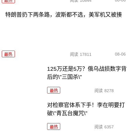
最热
阅读
10844
特朗普扔下两条路，波斯都不选，美军机又被揍
08-06
最热
阅读
17811
125万还是5万？俄乌战损数字背
后的\"三国杀\"
最热
阅读
8278
对检察官体系下手！李在明要打
破\"青瓦台魔咒\"
最热
阅读
6357