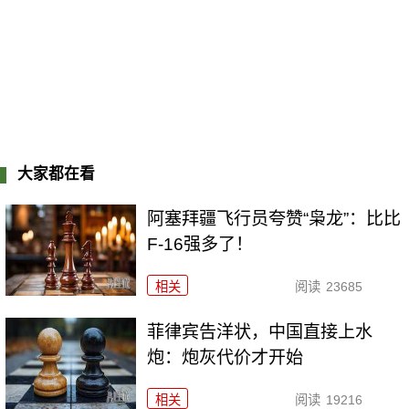
大家都在看
阿塞拜疆飞行员夸赞“枭龙”：比比
F-16强多了！
相关
阅读
23685
菲律宾告洋状，中国直接上水
炮：炮灰代价才开始
相关
阅读
19216