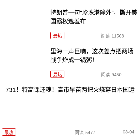
特朗普一句“珍珠港除外”，撕开美
国霸权遮羞布
最热
阅读
11568
里海一声巨响，这次差点把两场
战争炸成一锅粥！
最热
阅读
9450
731！特高课还魂！高市早苗两把火烧穿日本国运
08-04
最热
阅读
5477