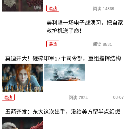
最热
阅读
14369
美利坚一场电子战演习，把自家
救护机送了命！
最热
阅读
8531
莫迪开大！砸碎印军17个司令部，重组指挥结构
08-07
最热
阅读
7824
五箭齐发：东大这次出手，没给美方留半点幻想