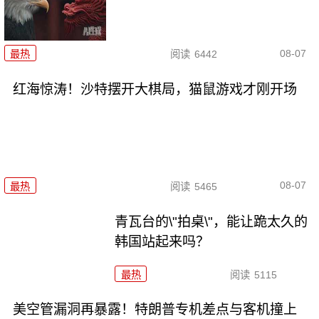
08-07
最热
阅读
6442
红海惊涛！沙特摆开大棋局，猫鼠游戏才刚开场
08-07
最热
阅读
5465
青瓦台的\"拍桌\"，能让跪太久的
韩国站起来吗？
最热
阅读
5115
美空管漏洞再暴露！特朗普专机差点与客机撞上