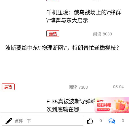
千机压境：俄乌战场上的\"蜂群
\"博弈与东大启示
最热
阅读
8630
波斯要给中东\"物理断网\"，特朗普忙递橄榄枝？
08-04
最热
阅读
7303
F-35真被波斯导弹端了！美军这
次到底输在哪
0
0
点评一下
最热
阅读
7102