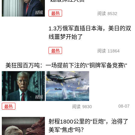
最热
阅读
8532
1.3万俄军直插日本海，美日的双
线噩梦开始了
最热
阅读
11864
美狂囤百万吨：一场提前下注的\"铜牌军备竞赛\"
08-07
最热
阅读
9830
射程1800公里的“巨炮”，治得了
美军“焦虑”吗？