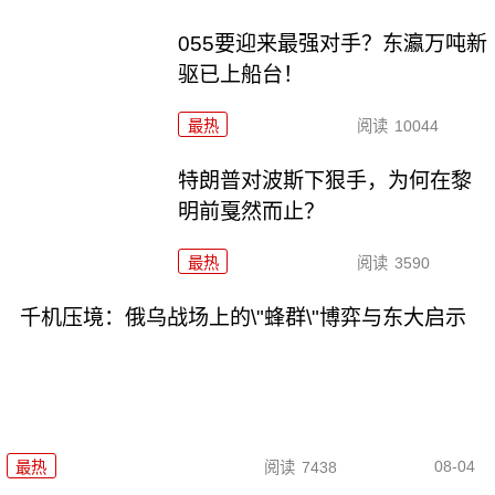
055要迎来最强对手？东瀛万吨新
驱已上船台！
最热
阅读
10044
特朗普对波斯下狠手，为何在黎
明前戛然而止？
最热
阅读
3590
千机压境：俄乌战场上的\"蜂群\"博弈与东大启示
08-04
最热
阅读
7438