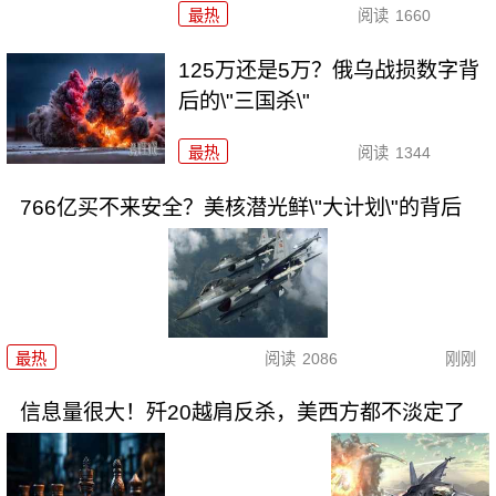
最热
阅读
1660
125万还是5万？俄乌战损数字背
后的\"三国杀\"
最热
阅读
1344
766亿买不来安全？美核潜光鲜\"大计划\"的背后
最热
阅读
2086
刚刚
信息量很大！歼20越肩反杀，美西方都不淡定了