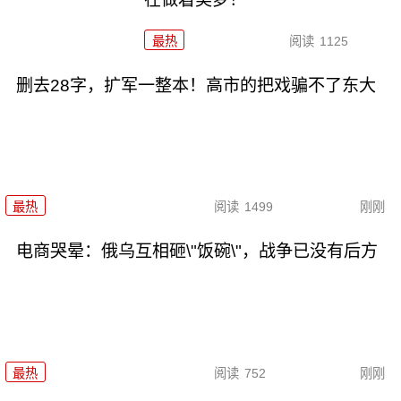
最热
阅读
1125
删去28字，扩军一整本！高市的把戏骗不了东大
最热
阅读
1499
刚刚
电商哭晕：俄乌互相砸\"饭碗\"，战争已没有后方
最热
阅读
752
刚刚