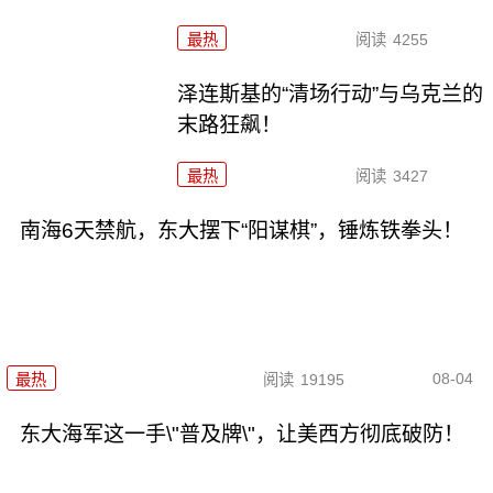
最热
阅读
4255
泽连斯基的“清场行动”与乌克兰的
末路狂飙！
最热
阅读
3427
南海6天禁航，东大摆下“阳谋棋”，锤炼铁拳头！
08-04
最热
阅读
19195
东大海军这一手\"普及牌\"，让美西方彻底破防！