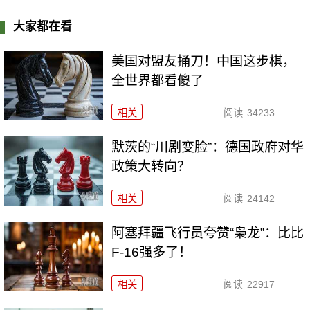
大家都在看
美国对盟友捅刀！中国这步棋，
全世界都看傻了
相关
阅读
34233
默茨的“川剧变脸”：德国政府对华
政策大转向？
相关
阅读
24142
阿塞拜疆飞行员夸赞“枭龙”：比比
F-16强多了！
相关
阅读
22917