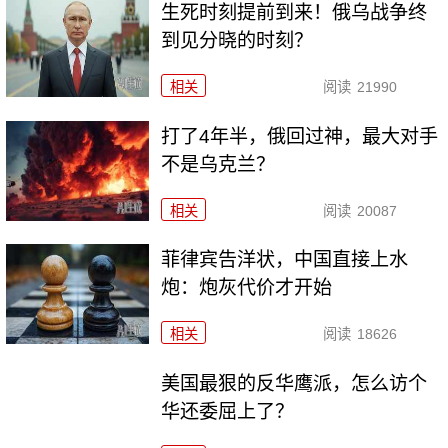
生死时刻提前到来！俄乌战争终
到见分晓的时刻？
相关
阅读
21990
打了4年半，俄回过神，最大对手
不是乌克兰？
相关
阅读
20087
菲律宾告洋状，中国直接上水
炮：炮灰代价才开始
相关
阅读
18626
美国最狠的反华鹰派，怎么访个
华还委屈上了？