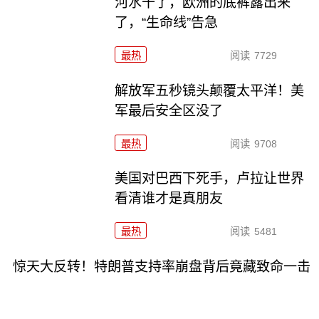
河水干了，欧洲的底裤露出来
了，“生命线”告急
最热
阅读
7729
解放军五秒镜头颠覆太平洋！美
军最后安全区没了
最热
阅读
9708
美国对巴西下死手，卢拉让世界
看清谁才是真朋友
最热
阅读
5481
惊天大反转！特朗普支持率崩盘背后竟藏致命一击