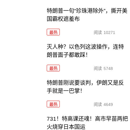
特朗普一句“珍珠港除外”，撕开美
国霸权遮羞布
最热
阅读
10271
灭人种？以色列这波操作，连特
朗普面子都敢踩！
最热
阅读
5748
特朗普刚说要谈判，伊朗又是反
手就是一巴掌！
最热
阅读
4649
731！特高课还魂！高市早苗两把
火烧穿日本国运