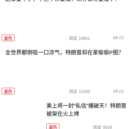
08-02
最热
阅读
18861
全世界都倒吸一口凉气，特朗普却在家偷偷P图？
08-02
最热
阅读
10389
美上将一封“私信”捅破天！特朗普
被架在火上烤
最热
阅读
9058