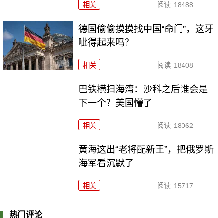
相关
阅读
18488
德国偷偷摸摸找中国“命门”，这牙
呲得起来吗？
相关
阅读
18408
巴铁横扫海湾：沙科之后谁会是
下一个？美国懵了
相关
阅读
18062
黄海这出“老将配新王”，把俄罗斯
海军看沉默了
相关
阅读
15717
热门评论