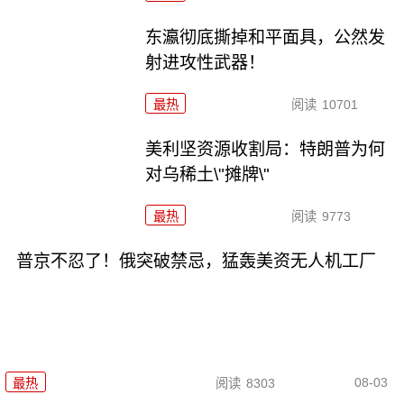
东瀛彻底撕掉和平面具，公然发
射进攻性武器！
最热
阅读
10701
美利坚资源收割局：特朗普为何
对乌稀土\"摊牌\"
最热
阅读
9773
普京不忍了！俄突破禁忌，猛轰美资无人机工厂
08-03
最热
阅读
8303