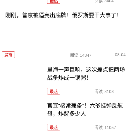
最热
阅读
3404
刚刚，普京被逼亮出底牌！俄罗斯要干大事了！
08-04
最热
阅读
14347
里海一声巨响，这次差点把两场
战争炸成一锅粥！
最热
阅读
8103
官宣“核常兼备”！六爷挂弹反航
母，炸醒多少人
最热
阅读
11057