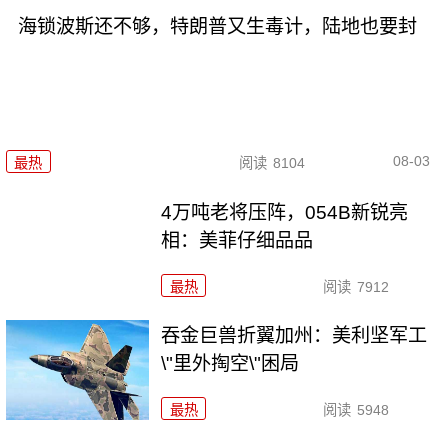
海锁波斯还不够，特朗普又生毒计，陆地也要封
08-03
最热
阅读
8104
4万吨老将压阵，054B新锐亮
相：美菲仔细品品
最热
阅读
7912
吞金巨兽折翼加州：美利坚军工
\"里外掏空\"困局
最热
阅读
5948