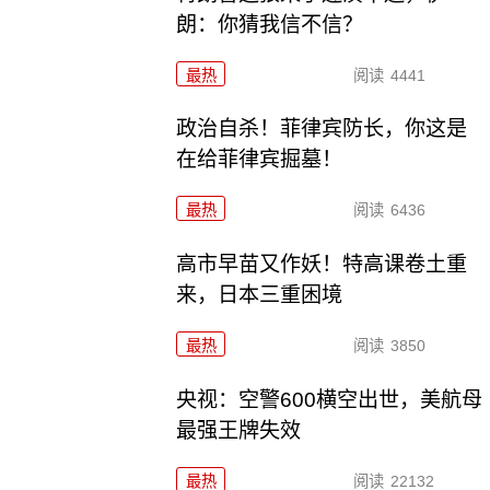
朗：你猜我信不信？
最热
阅读
4441
政治自杀！菲律宾防长，你这是
在给菲律宾掘墓！
最热
阅读
6436
高市早苗又作妖！特高课卷土重
来，日本三重困境
最热
阅读
3850
央视：空警600横空出世，美航母
最强王牌失效
最热
阅读
22132