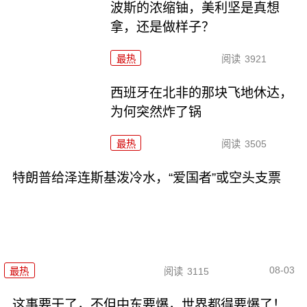
波斯的浓缩铀，美利坚是真想
拿，还是做样子？
最热
阅读
3921
西班牙在北非的那块飞地休达，
为何突然炸了锅
最热
阅读
3505
特朗普给泽连斯基泼冷水，“爱国者”或空头支票
08-03
最热
阅读
3115
这事要干了，不但中东要爆，世界都得要爆了！