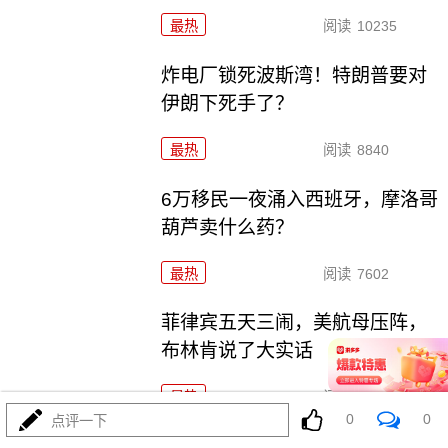
最热
阅读
10235
炸电厂锁死波斯湾！特朗普要对
伊朗下死手了？
最热
阅读
8840
6万移民一夜涌入西班牙，摩洛哥
葫芦卖什么药？
最热
阅读
7602
菲律宾五天三闹，美航母压阵，
布林肯说了大实话
最热
阅读
26661
0
0
点评一下
歼-36五架原型机轮番上天，美F-