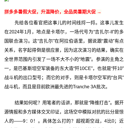
拼多多暑假大促，升温降价，全品类暑期大促 →
先给各位看官把这事儿的时间线捋一捋。这事儿发生
在2024年1月，地点是卡塔尔，一场代号为“吉扎尔-II”的多
国联合演习。这“吉扎尔”在阿拉伯语里，据说跟“震动”有点
关系，名字起得倒是很应景，因为这次演习的结果，确实在
全世界范围内引发了一场不大不小的“地震”。参演的主角之
一，是巴基斯坦空军装备的东大造“歼10CE”，也就是“歼10”
战斗机的出口型号；而它的对手，则是卡塔尔空军的“台风”
战斗机，而且是目前欧洲最先进的Tranche 3A批次。
结果如何呢？用笔者的话讲，那就是“降维打击”。据开
源情报和多方媒体交叉印证，这场空中模拟对抗的比分是惊
人的——9：0！。具体怎么打的？超视距空战，4比0；近