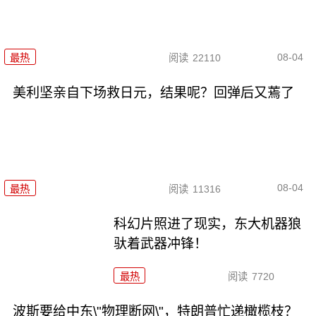
08-04
最热
阅读
22110
美利坚亲自下场救日元，结果呢？回弹后又蔫了
08-04
最热
阅读
11316
科幻片照进了现实，东大机器狼
驮着武器冲锋！
最热
阅读
7720
波斯要给中东\"物理断网\"，特朗普忙递橄榄枝？