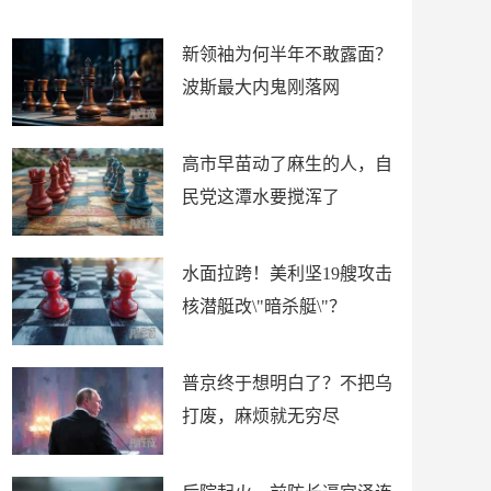
网
尽
新领袖为何半年不敢露面？
波斯最大内鬼刚落网
高市早苗动了麻生的人，自
民党这潭水要搅浑了
水面拉跨！美利坚19艘攻击
核潜艇改\"暗杀艇\"？
普京终于想明白了？不把乌
打废，麻烦就无穷尽