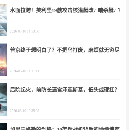
水面拉跨！美利坚19艘攻击核潜艇改\"暗杀艇\"？
2026-08-10 11:53:30
普京终于想明白了？不把乌打废，麻烦就无穷尽
2026-08-10 11:11:11
后院起火，前防长逼宫泽连斯基，低头或硬扛？
2026-08-10 10:35:08
加里宁格勒的剑锋：10架俄战机背后的地缘博弈