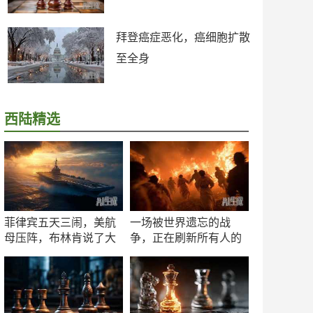
拜登癌症恶化，癌细胞扩散
至全身
西陆精选
菲律宾五天三闹，美航
一场被世界遗忘的战
母压阵，布林肯说了大
争，正在刷新所有人的
实话
认知