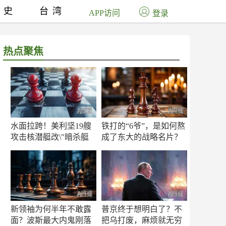
历史
台湾
APP访问
登录
热点聚焦
水面拉跨！美利坚19艘
铁打的“6爷”，是如何熬
攻击核潜艇改\"暗杀艇
成了东大的战略名片？
\"？
新领袖为何半年不敢露
普京终于想明白了？不
面？波斯最大内鬼刚落
把乌打废，麻烦就无穷