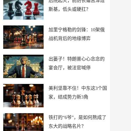
后院起火，前防长逼宫泽连
斯基，低头或硬扛？
加里宁格勒的剑锋：10架俄
战机背后的地缘博弈
出篓子！特朗普心心念念的
宴会厅，被法官喊停
美利坚靠不住！中东这3个国
家，结成势力新3角
铁打的“6爷”，是如何熬成了
东大的战略名片？