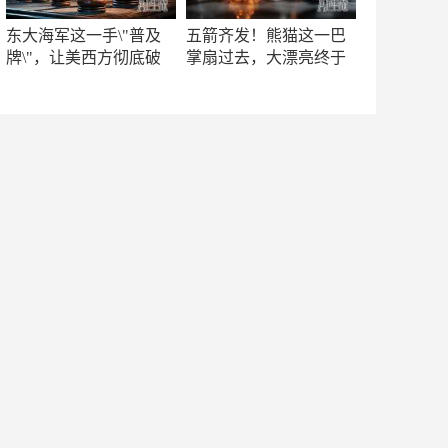
东大海军这一手\"普及
五箭齐发！熊猫这一巴
牌\"，让美西方彻底破
掌扇过去，大漂亮终于
防！
知疼