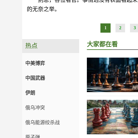
别急，各位看官。事情远没有表面看起来
的无奈之举。
1
2
3
大家都在看
热点
中美博弈
中国武器
伊朗
俄乌冲突
俄乌能源绞杀战
原子弹