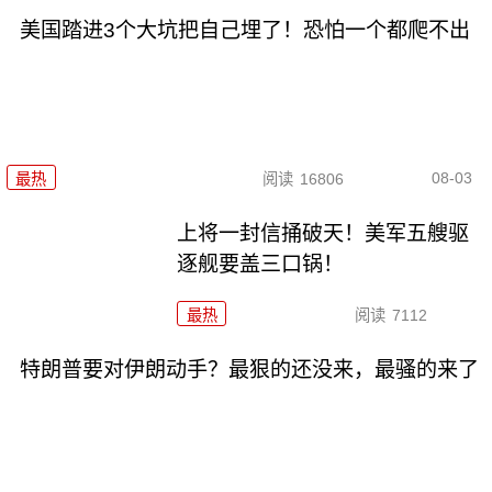
美国踏进3个大坑把自己埋了！恐怕一个都爬不出
08-03
最热
阅读
16806
上将一封信捅破天！美军五艘驱
逐舰要盖三口锅！
最热
阅读
7112
特朗普要对伊朗动手？最狠的还没来，最骚的来了