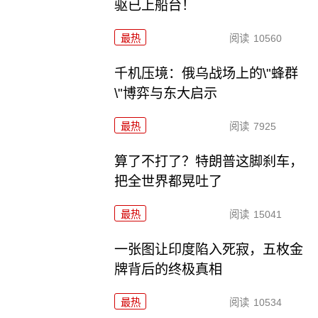
驱已上船台！
最热
阅读
10560
千机压境：俄乌战场上的\"蜂群
\"博弈与东大启示
最热
阅读
7925
算了不打了？特朗普这脚刹车，
把全世界都晃吐了
最热
阅读
15041
一张图让印度陷入死寂，五枚金
牌背后的终极真相
最热
阅读
10534