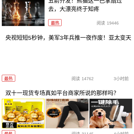
五箭齐发！熊猫这一巴掌扇过
去，大漂亮终于知疼
最热
阅读
19446
央视短短5秒钟，美军3年兵推一夜作废！亚太变天
最热
阅读
14762
3小时前
双十一现货专场真如平台商家所说的那样吗？
最热
阅读
31145
4小时前