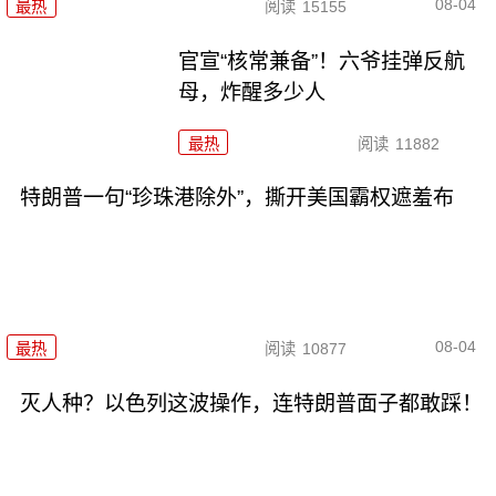
08-04
最热
阅读
15155
官宣“核常兼备”！六爷挂弹反航
母，炸醒多少人
最热
阅读
11882
特朗普一句“珍珠港除外”，撕开美国霸权遮羞布
08-04
最热
阅读
10877
灭人种？以色列这波操作，连特朗普面子都敢踩！