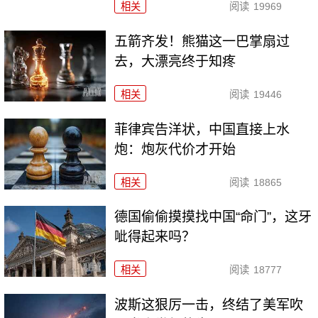
相关
阅读
19969
五箭齐发！熊猫这一巴掌扇过
去，大漂亮终于知疼
相关
阅读
19446
菲律宾告洋状，中国直接上水
炮：炮灰代价才开始
相关
阅读
18865
德国偷偷摸摸找中国“命门”，这牙
呲得起来吗？
相关
阅读
18777
波斯这狠厉一击，终结了美军吹