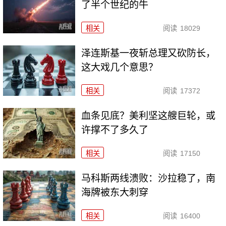
了半个世纪的牛
相关
阅读
18029
泽连斯基一夜斩总理又砍防长，
这大戏几个意思？
相关
阅读
17372
血条见底？美利坚这艘巨轮，或
许撑不了多久了
相关
阅读
17150
马科斯两线溃败：沙拉稳了，南
海牌被东大刺穿
相关
阅读
16400