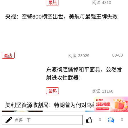
最热
阅读
4310
央视：空警600横空出世，美航母最强王牌失效
08-03
最热
阅读
23029
东瀛彻底撕掉和平面具，公然发
射进攻性武器！
最热
阅读
11168
美利坚资源收割局：特朗普为何对乌稀土\"摊牌\"
0
0
点评一下