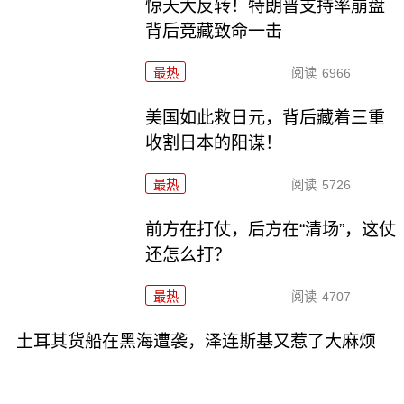
惊天大反转！特朗普支持率崩盘
背后竟藏致命一击
最热
阅读
6966
美国如此救日元，背后藏着三重
收割日本的阳谋！
最热
阅读
5726
前方在打仗，后方在“清场”，这仗
还怎么打？
最热
阅读
4707
土耳其货船在黑海遭袭，泽连斯基又惹了大麻烦