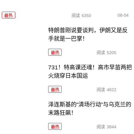
08-04
最热
阅读
6350
特朗普刚说要谈判，伊朗又是反
手就是一巴掌！
最热
阅读
5205
731！特高课还魂！高市早苗两把
火烧穿日本国运
最热
阅读
4822
泽连斯基的“清场行动”与乌克兰的
末路狂飙！
最热
阅读
3844