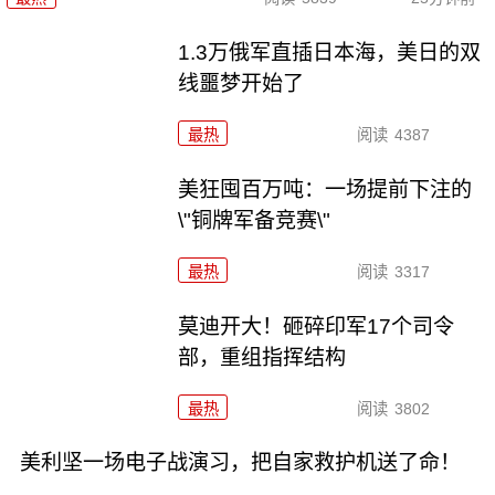
1.3万俄军直插日本海，美日的双
线噩梦开始了
最热
阅读
4387
美狂囤百万吨：一场提前下注的
\"铜牌军备竞赛\"
最热
阅读
3317
莫迪开大！砸碎印军17个司令
部，重组指挥结构
最热
阅读
3802
美利坚一场电子战演习，把自家救护机送了命！