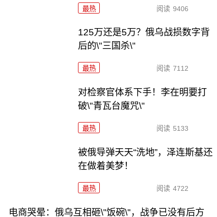
最热
阅读
9406
125万还是5万？俄乌战损数字背
后的\"三国杀\"
最热
阅读
7112
对检察官体系下手！李在明要打
破\"青瓦台魔咒\"
最热
阅读
5133
被俄导弹天天“洗地”，泽连斯基还
在做着美梦！
最热
阅读
4722
电商哭晕：俄乌互相砸\"饭碗\"，战争已没有后方