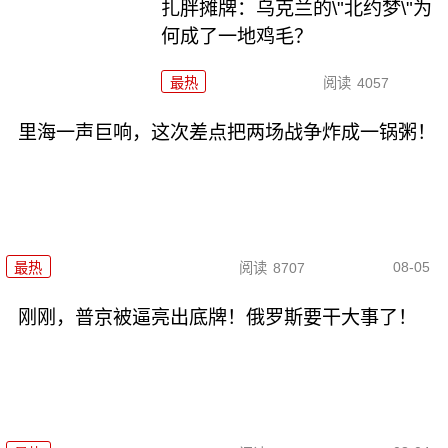
扎胖摊牌：乌克兰的\"北约梦\"为
何成了一地鸡毛？
最热
阅读
4057
里海一声巨响，这次差点把两场战争炸成一锅粥！
08-05
最热
阅读
8707
刚刚，普京被逼亮出底牌！俄罗斯要干大事了！