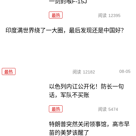
一剑封喉F-15J
最热
阅读
12395
印度满世界绕了一大圈，最后发现还是中国好？
08-05
最热
阅读
12182
以色列内讧公开化！防长一句
话，军队不买账
最热
阅读
5474
特朗普突然关闭领事馆，高市早
苗的美梦该醒了