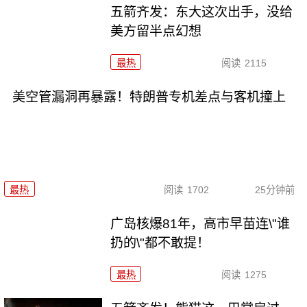
五箭齐发：东大这次出手，没给
美方留半点幻想
最热
阅读
2115
美空管漏洞再暴露！特朗普专机差点与客机撞上
最热
阅读
1702
25分钟前
广岛核爆81年，高市早苗连\"谁
扔的\"都不敢提！
最热
阅读
1275