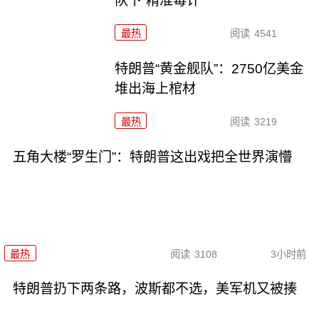
队下“精准毒计”
最热
阅读
4541
特朗普“黄金舰队”：2750亿美金
堆出海上棺材
最热
阅读
3219
五角大楼“罗生门”：特朗普这出戏把全世界演懵
最热
阅读
3108
3小时前
特朗普扔下两条路，波斯都不选，美军机又被揍