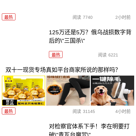
最热
阅读
7740
2小时前
125万还是5万？俄乌战损数字背
后的\"三国杀\"
最热
阅读
6221
双十一现货专场真如平台商家所说的那样吗？
最热
阅读
31145
4小时前
对检察官体系下手！李在明要打
破\"青瓦台魔咒\"