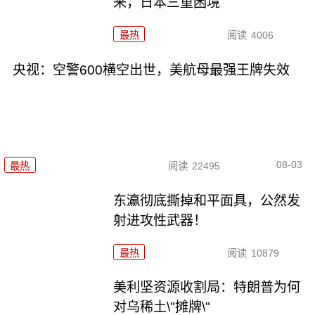
来，日本三重困境
最热
阅读
4006
央视：空警600横空出世，美航母最强王牌失效
08-03
最热
阅读
22495
东瀛彻底撕掉和平面具，公然发
射进攻性武器！
最热
阅读
10879
美利坚资源收割局：特朗普为何
对乌稀土\"摊牌\"