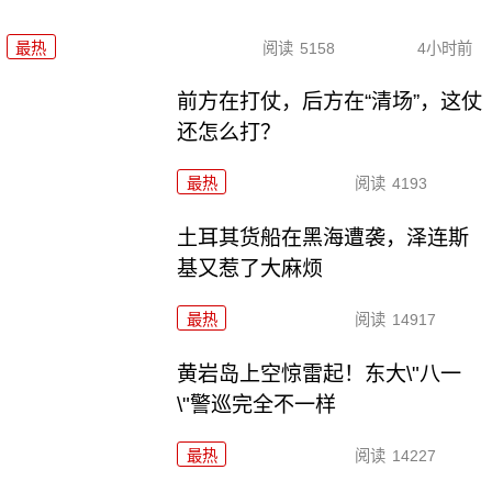
最热
阅读
5158
4小时前
前方在打仗，后方在“清场”，这仗
还怎么打？
最热
阅读
4193
土耳其货船在黑海遭袭，泽连斯
基又惹了大麻烦
最热
阅读
14917
黄岩岛上空惊雷起！东大\"八一
\"警巡完全不一样
最热
阅读
14227