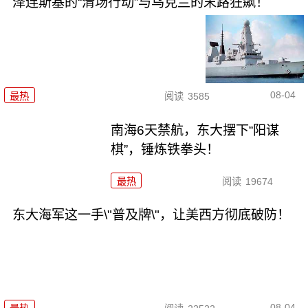
泽连斯基的“清场行动”与乌克兰的末路狂飙！
08-04
最热
阅读
3585
南海6天禁航，东大摆下“阳谋
棋”，锤炼铁拳头！
最热
阅读
19674
东大海军这一手\"普及牌\"，让美西方彻底破防！
08-04