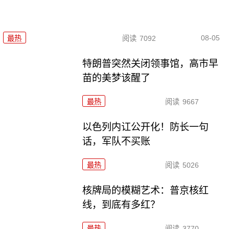
08-05
最热
阅读
7092
特朗普突然关闭领事馆，高市早
苗的美梦该醒了
最热
阅读
9667
以色列内讧公开化！防长一句
话，军队不买账
最热
阅读
5026
核牌局的模糊艺术：普京核红
线，到底有多红？
最热
阅读
3770