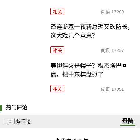
相关
阅读
17260
泽连斯基一夜斩总理又砍防长，
这大戏几个意思？
相关
阅读
17237
美伊停火是幌子？穆杰塔巴回
信，把中东棋盘掀了
相关
阅读
17051
热门评论
登陆
0
条评论