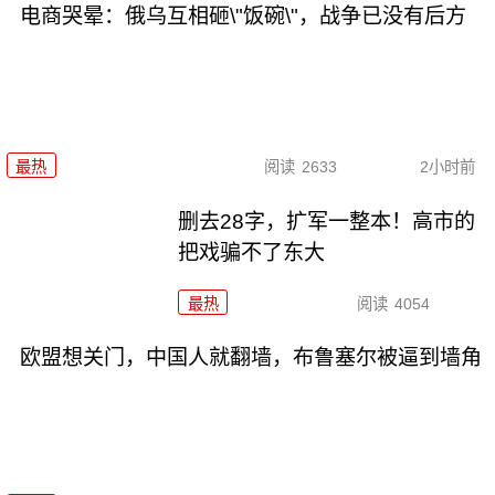
电商哭晕：俄乌互相砸\"饭碗\"，战争已没有后方
最热
阅读
2633
2小时前
删去28字，扩军一整本！高市的
把戏骗不了东大
最热
阅读
4054
欧盟想关门，中国人就翻墙，布鲁塞尔被逼到墙角