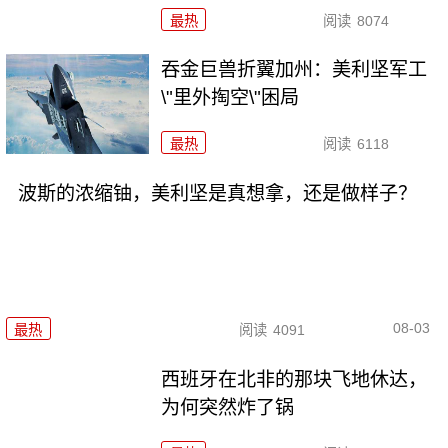
最热
阅读
8074
吞金巨兽折翼加州：美利坚军工
\"里外掏空\"困局
最热
阅读
6118
波斯的浓缩铀，美利坚是真想拿，还是做样子？
08-03
最热
阅读
4091
西班牙在北非的那块飞地休达，
为何突然炸了锅