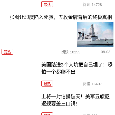
最热
阅读
14728
一张图让印度陷入死寂，五枚金牌背后的终极真相
08-03
最热
阅读
10255
美国踏进3个大坑把自己埋了！恐
怕一个都爬不出
最热
阅读
16407
上将一封信捅破天！美军五艘驱
逐舰要盖三口锅！