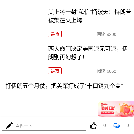
美上将一封“私信”捅破天！特朗普
被架在火上烤
最热
阅读
9200
两大命门决定美国退无可退，伊
朗别再幻想了！
最热
阅读
6862
打伊朗五个月仗，把美军打成了“十口锅九个盖”
0
0
点评一下
08-02
最热
阅读
5305