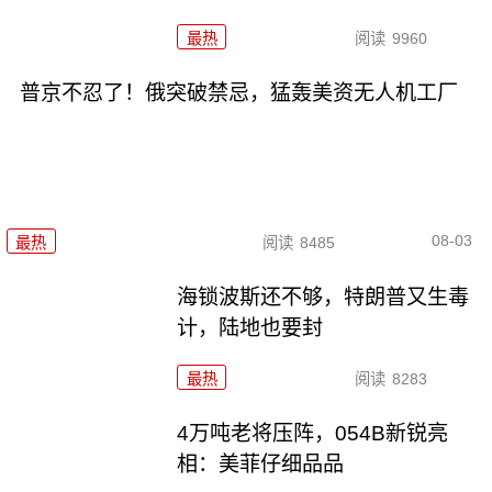
最热
阅读
9960
普京不忍了！俄突破禁忌，猛轰美资无人机工厂
08-03
最热
阅读
8485
海锁波斯还不够，特朗普又生毒
计，陆地也要封
最热
阅读
8283
4万吨老将压阵，054B新锐亮
相：美菲仔细品品