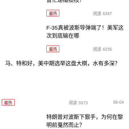
普忙递橄榄枝？
最热
阅读
6347
F-35真被波斯导弹端了！美军这
次到底输在哪
最热
阅读
6235
马、特和好，美中期选举这盘大棋，水有多深？
08-04
最热
阅读
5573
特朗普对波斯下狠手，为何在黎
明前戛然而止？