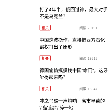
打了4年半，俄回过神，最大对手
不是乌克兰？
相关
阅读
20191
中国这波操作，直接把西方石化
霸权打出了原形
相关
阅读
19818
德国偷偷摸摸找中国“命门”，这牙
呲得起来吗？
相关
阅读
18547
冲之鸟礁一声炮响，高市早苗的
\"岛链梦\"碎一地