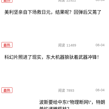
最热
阅读
22522
美利坚亲自下场救日元，结果呢？回弹后又蔫了
08-04
最热
阅读
11489
科幻片照进了现实，东大机器狼驮着武器冲锋！
08-04
最热
阅读
7893
波斯要给中东\"物理断网\"，特朗