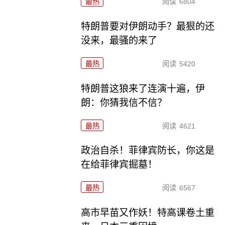
最热
阅读
6804
特朗普要对伊朗动手？最狠的还
没来，最骚的来了
最热
阅读
5420
特朗普这狼来了连演十遍，伊
朗：你猜我信不信？
最热
阅读
4621
政治自杀！菲律宾防长，你这是
在给菲律宾掘墓！
最热
阅读
6567
高市早苗又作妖！特高课卷土重