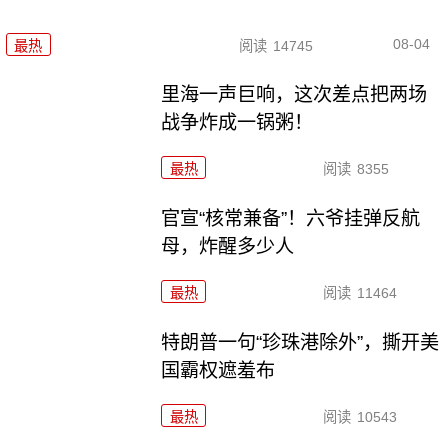
08-04
最热
阅读
14745
里海一声巨响，这次差点把两场
战争炸成一锅粥！
最热
阅读
8355
官宣“核常兼备”！六爷挂弹反航
母，炸醒多少人
最热
阅读
11464
特朗普一句“珍珠港除外”，撕开美
国霸权遮羞布
最热
阅读
10543