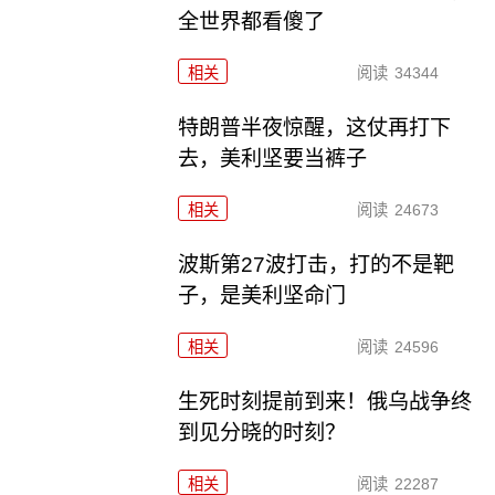
全世界都看傻了
相关
阅读
34344
特朗普半夜惊醒，这仗再打下
去，美利坚要当裤子
相关
阅读
24673
波斯第27波打击，打的不是靶
子，是美利坚命门
相关
阅读
24596
生死时刻提前到来！俄乌战争终
到见分晓的时刻？
相关
阅读
22287