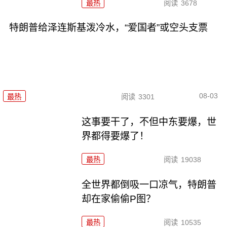
最热
阅读
3678
特朗普给泽连斯基泼冷水，“爱国者”或空头支票
08-03
最热
阅读
3301
这事要干了，不但中东要爆，世
界都得要爆了！
最热
阅读
19038
全世界都倒吸一口凉气，特朗普
却在家偷偷P图？
最热
阅读
10535