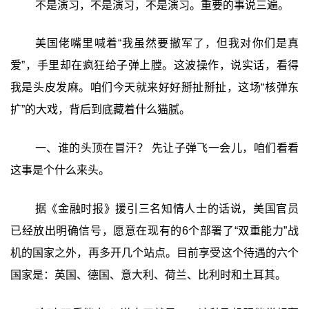
不是演习，不是演习，不是演习。重要的事说三遍。
美国佬嘴里喊着“我虽然要撤军了，但我对你们是真
爱”，手里却在疯狂给子弹上膛。这波操作，说实话，看得
我是头皮发麻。咱们今天就来好好掰扯掰扯，这场“核弹东
扩”的大戏，背后到底藏着什么猫腻。
一、谁的头顶在冒汗？ 先让子弹飞一会儿，咱们看看
这事是个什么来头。
据《金融时报》援引三名知情人士的话说，美国官员
已经放出明确信号，愿意在现有的6个部署了“双重能力”战
机的国家之外，再多开几个站点。目前享受这个待遇的六个
国家是：英国、德国、意大利、荷兰、比利时和土耳其。