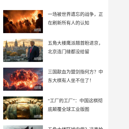
了
裤
一场被世界遗忘的战争，正
在刷新所有人的认知
五角大楼鹰派翘首盼进京，
北京连门缝都没给留
三国歃血为盟剑指何方？中
东大棋有人坐不住了！
“工厂的工厂”：中国这棋彻
底颠覆全球工业版图