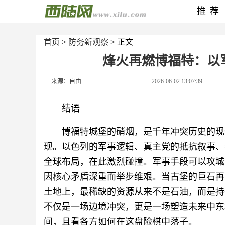
推荐
首页
>
防务新观察
> 正文
烽火再燃博福特：以
来源：自由
2026-06-02 13:07:39
结语
博福特城堡的硝烟，是千年冲突历史的现
现。以色列的军事逻辑、真主党的抵抗叙事、
全球布局，在此激烈碰撞。军事手段可以攻城
因核心矛盾深重而举步维艰。当古堡的巨石再
土地上，最稀缺的资源从来不是石油，而是持
不仅是一场边境冲突，更是一场塑造未来中东
间，且看各方如何在这盘险棋中落子。