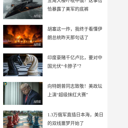
五角大楼吓唬中俄？这事恰
恰暴露了美军的底裤
胡塞这一炸，我终于看懂伊
朗总统昨天那句话了
印度豪赌千亿卢比，要对中
国光伏“卡脖子”？
向特朗普同志致敬！美政坛
上演“超级抹红大赛”
1.3万俄军直插日本海，美日
的双线噩梦开始了