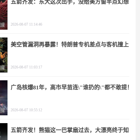
五箭齐发：东大这次出手，没给美方留半点幻想
2026-08-07 11:14:46
美空管漏洞再暴露！特朗普专机差点与客机撞上
2026-08-07 11:03:17
广岛核爆81年，高市早苗连\"谁扔的\"都不敢提！
2026-08-07 10:55:12
五箭齐发！熊猫这一巴掌扇过去，大漂亮终于知