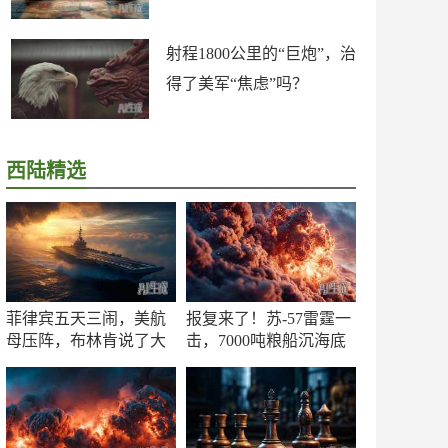
射程1800公里的“巨炮”，治
得了美军“焦虑”吗？
西陆精选
菲律宾五天三闹，美航
报复来了！苏-57雷霆一
母压阵，布林肯说了大
击，7000吨粮船沉海底
实话