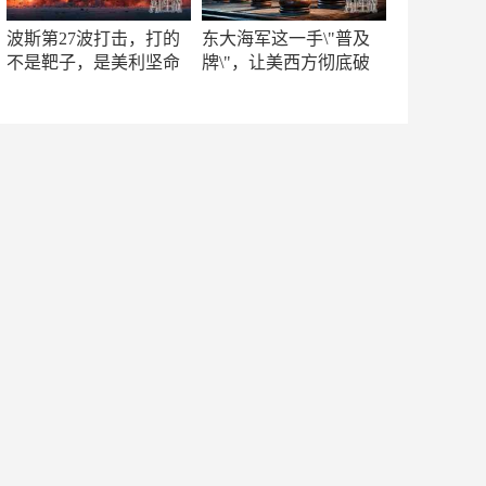
波斯第27波打击，打的
东大海军这一手\"普及
不是靶子，是美利坚命
牌\"，让美西方彻底破
门
防！