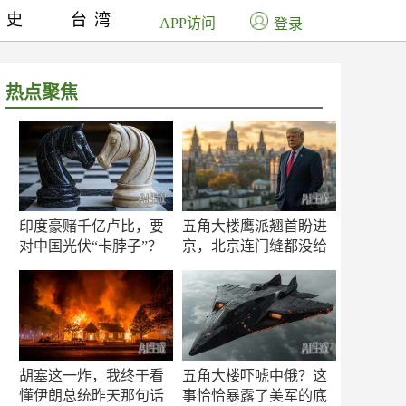
历史
台湾
APP访问
登录
热点聚焦
印度豪赌千亿卢比，要
五角大楼鹰派翘首盼进
对中国光伏“卡脖子”？
京，北京连门缝都没给
留
胡塞这一炸，我终于看
五角大楼吓唬中俄？这
懂伊朗总统昨天那句话
事恰恰暴露了美军的底