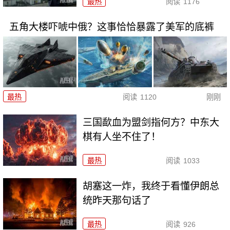
最热
阅读
1176
五角大楼吓唬中俄？这事恰恰暴露了美军的底裤
最热
阅读
1120
刚刚
三国歃血为盟剑指何方？中东大
棋有人坐不住了！
最热
阅读
1033
胡塞这一炸，我终于看懂伊朗总
统昨天那句话了
最热
阅读
926