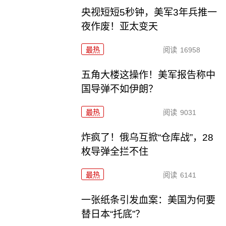
央视短短5秒钟，美军3年兵推一
夜作废！亚太变天
最热
阅读
16958
五角大楼这操作！美军报告称中
国导弹不如伊朗？
最热
阅读
9031
炸疯了！俄乌互掀“仓库战”，28
枚导弹全拦不住
最热
阅读
6141
一张纸条引发血案：美国为何要
替日本“托底”？