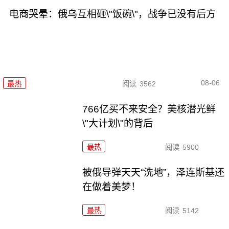
电商哭晕：俄乌互相砸\"饭碗\"，战争已没有后方
08-06
最热
阅读
3562
766亿买不来安全？美核潜光鲜
\"大计划\"的背后
最热
阅读
5900
被俄导弹天天“洗地”，泽连斯基还
在做着美梦！
最热
阅读
5142