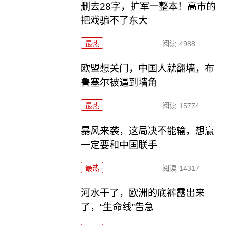
删去28字，扩军一整本！高市的
把戏骗不了东大
最热
阅读
4988
欧盟想关门，中国人就翻墙，布
鲁塞尔被逼到墙角
最热
阅读
15774
暴风来袭，这局决不能输，想赢
一定要和中国联手
最热
阅读
14317
河水干了，欧洲的底裤露出来
了，“生命线”告急