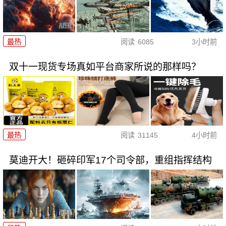
最热
阅读
6085
3小时前
双十一现货专场真如平台商家所说的那样吗？
最热
阅读
31145
4小时前
莫迪开大！砸碎印军17个司令部，重组指挥结构