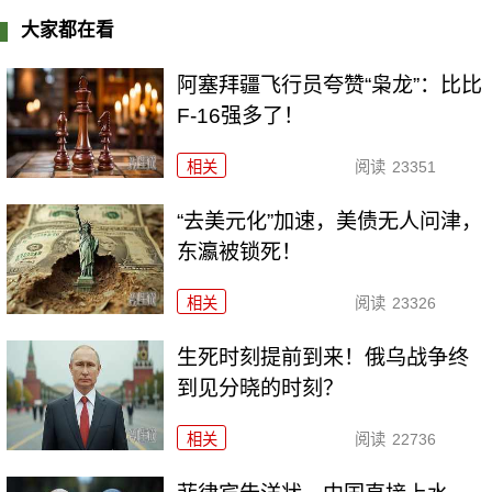
大家都在看
阿塞拜疆飞行员夸赞“枭龙”：比比
F-16强多了！
相关
阅读
23351
“去美元化”加速，美债无人问津，
东瀛被锁死！
相关
阅读
23326
生死时刻提前到来！俄乌战争终
到见分晓的时刻？
相关
阅读
22736