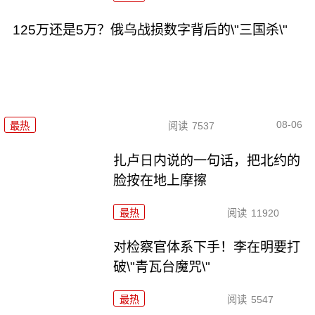
125万还是5万？俄乌战损数字背后的\"三国杀\"
08-06
最热
阅读
7537
扎卢日内说的一句话，把北约的
脸按在地上摩擦
最热
阅读
11920
对检察官体系下手！李在明要打
破\"青瓦台魔咒\"
最热
阅读
5547