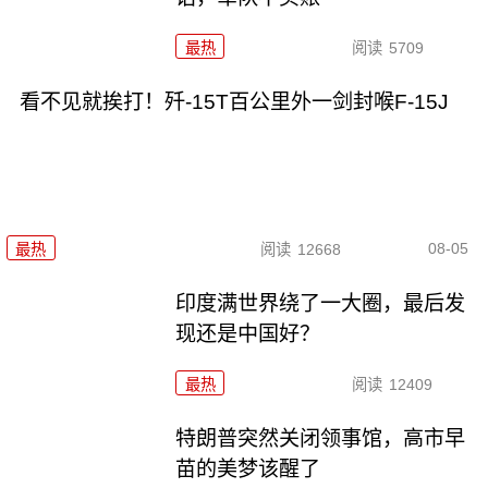
最热
阅读
5709
看不见就挨打！歼-15T百公里外一剑封喉F-15J
08-05
最热
阅读
12668
印度满世界绕了一大圈，最后发
现还是中国好？
最热
阅读
12409
特朗普突然关闭领事馆，高市早
苗的美梦该醒了