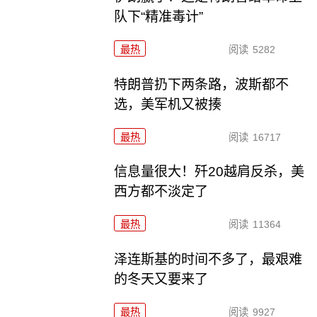
队下“精准毒计”
最热
阅读
5282
特朗普扔下两条路，波斯都不
选，美军机又被揍
最热
阅读
16717
信息量很大！歼20越肩反杀，美
西方都不淡定了
最热
阅读
11364
泽连斯基的时间不多了，最艰难
的冬天又要来了
最热
阅读
9927