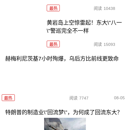
最热
阅读
10438
黄岩岛上空惊雷起！东大\"八一
\"警巡完全不一样
最热
阅读
15093
赫梅利尼茨基7小时殉爆，乌后方比前线更致命
08-05
最热
阅读
7747
特朗普的制造业\"回流梦\"，为何成了回流东大？