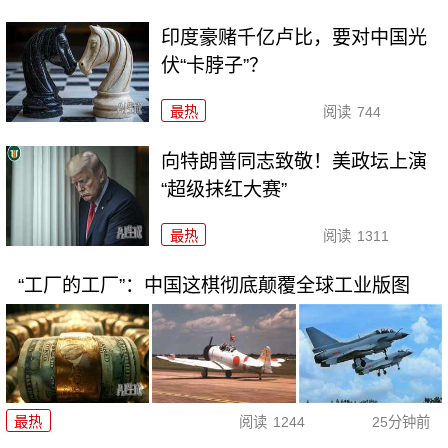
印度豪赌千亿卢比，要对中国光
伏“卡脖子”？
最热
阅读
744
向特朗普同志致敬！美政坛上演
“超级抹红大赛”
最热
阅读
1311
“工厂的工厂”：中国这棋彻底颠覆全球工业版图
最热
阅读
1244
25分钟前