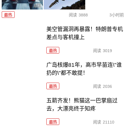
最热
阅读
3888
3小时前
美空管漏洞再暴露！特朗普专机
差点与客机撞上
最热
阅读
3019
广岛核爆81年，高市早苗连\"谁
扔的\"都不敢提！
最热
阅读
2036
五箭齐发！熊猫这一巴掌扇过
去，大漂亮终于知疼
最热
阅读
21110