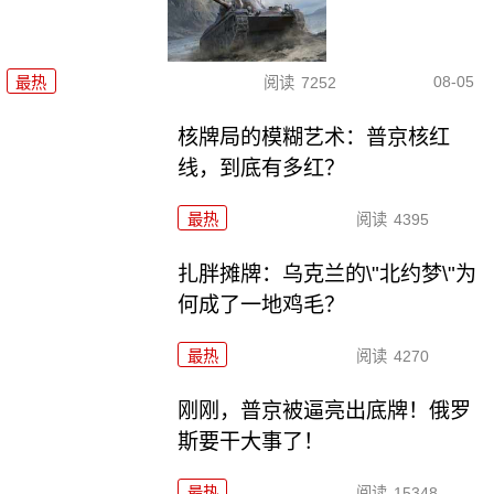
08-05
最热
阅读
7252
核牌局的模糊艺术：普京核红
线，到底有多红？
最热
阅读
4395
扎胖摊牌：乌克兰的\"北约梦\"为
何成了一地鸡毛？
最热
阅读
4270
刚刚，普京被逼亮出底牌！俄罗
斯要干大事了！
最热
阅读
15348