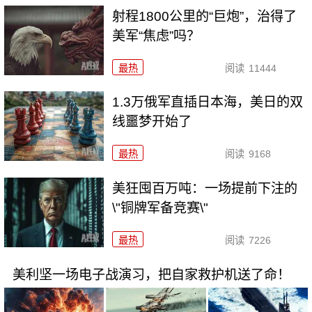
射程1800公里的“巨炮”，治得了
美军“焦虑”吗？
最热
阅读
11444
1.3万俄军直插日本海，美日的双
线噩梦开始了
最热
阅读
9168
美狂囤百万吨：一场提前下注的
\"铜牌军备竞赛\"
最热
阅读
7226
美利坚一场电子战演习，把自家救护机送了命！