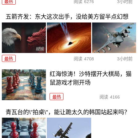
最热
阅读
6276
3小时前
五箭齐发：东大这次出手，没给美方留半点幻想
最热
阅读
4708
3小时前
红海惊涛！沙特摆开大棋局，猫
鼠游戏才刚开场
最热
阅读
4166
青瓦台的\"拍桌\"，能让跪太久的韩国站起来吗？