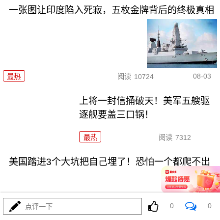
一张图让印度陷入死寂，五枚金牌背后的终极真相
08-03
最热
阅读
10724
上将一封信捅破天！美军五艘驱
逐舰要盖三口锅！
最热
阅读
7312
美国踏进3个大坑把自己埋了！恐怕一个都爬不出
0
0
点评一下