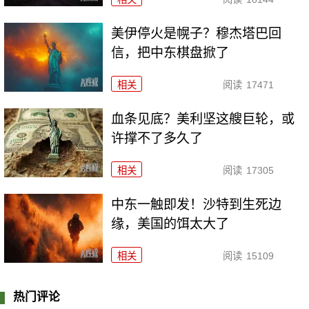
美伊停火是幌子？穆杰塔巴回
信，把中东棋盘掀了
相关
阅读
17471
血条见底？美利坚这艘巨轮，或
许撑不了多久了
相关
阅读
17305
中东一触即发！沙特到生死边
缘，美国的饵太大了
相关
阅读
15109
热门评论