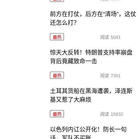
前方在打仗，后方在“清场”，这仗
还怎么打？
最热
阅读
5041
惊天大反转！特朗普支持率崩盘
背后竟藏致命一击
最热
阅读
7301
土耳其货船在黑海遭袭，泽连斯
基又惹了大麻烦
最热
阅读
15832
以色列内讧公开化！防长一句
话，军队不买账