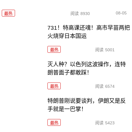
08-05
最热
阅读
8930
731！特高课还魂！高市早苗两把
火烧穿日本国运
最热
阅读
5001
灭人种？以色列这波操作，连特
朗普面子都敢踩！
最热
阅读
6574
特朗普刚说要谈判，伊朗又是反
手就是一巴掌！
最热
阅读
5423