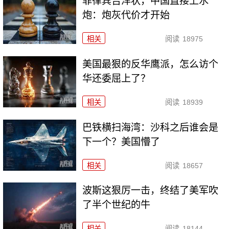
菲律宾告洋状，中国直接上水
炮：炮灰代价才开始
相关
阅读
18975
美国最狠的反华鹰派，怎么访个
华还委屈上了？
相关
阅读
18939
巴铁横扫海湾：沙科之后谁会是
下一个？美国懵了
相关
阅读
18657
波斯这狠厉一击，终结了美军吹
了半个世纪的牛
相关
阅读
18144