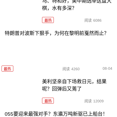
马、特和好，美中期选举这盘大
棋，水有多深？
最热
阅读
6086
特朗普对波斯下狠手，为何在黎明前戛然而止？
08-04
最热
阅读
4260
美利坚亲自下场救日元，结果
呢？回弹后又蔫了
最热
阅读
12009
055要迎来最强对手？东瀛万吨新驱已上船台！