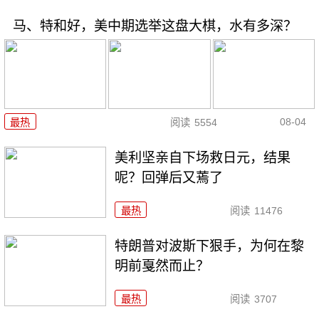
马、特和好，美中期选举这盘大棋，水有多深？
08-04
最热
阅读
5554
美利坚亲自下场救日元，结果
呢？回弹后又蔫了
最热
阅读
11476
特朗普对波斯下狠手，为何在黎
明前戛然而止？
最热
阅读
3707