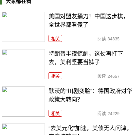
大家都在看
美国对盟友捅刀！中国这步棋，
全世界都看傻了
相关
阅读
34335
特朗普半夜惊醒，这仗再打下
去，美利坚要当裤子
相关
阅读
24657
默茨的“川剧变脸”：德国政府对华
政策大转向？
相关
阅读
24229
“去美元化”加速，美债无人问津，