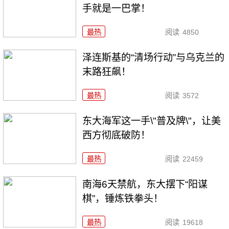
手就是一巴掌！
最热
阅读
4850
泽连斯基的“清场行动”与乌克兰的
末路狂飙！
最热
阅读
3572
东大海军这一手\"普及牌\"，让美
西方彻底破防！
最热
阅读
22459
南海6天禁航，东大摆下“阳谋
棋”，锤炼铁拳头！
最热
阅读
19618