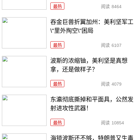
最热
阅读
8464
吞金巨兽折翼加州：美利坚军工
\"里外掏空\"困局
最热
阅读
6107
波斯的浓缩铀，美利坚是真想
拿，还是做样子？
最热
阅读
4079
东瀛彻底撕掉和平面具，公然发
射进攻性武器！
最热
阅读
10854
海锁波斯还不够，特朗普又生毒