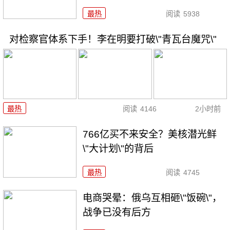
最热
阅读
5938
对检察官体系下手！李在明要打破\"青瓦台魔咒\"
最热
阅读
4146
2小时前
766亿买不来安全？美核潜光鲜
\"大计划\"的背后
最热
阅读
4745
电商哭晕：俄乌互相砸\"饭碗\"，
战争已没有后方