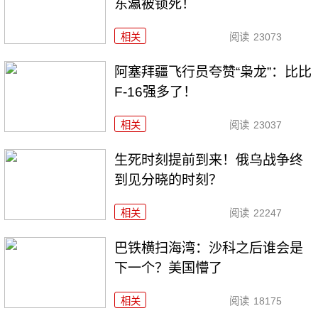
东瀛被锁死！
相关
阅读
23073
阿塞拜疆飞行员夸赞“枭龙”：比比
F-16强多了！
相关
阅读
23037
生死时刻提前到来！俄乌战争终
到见分晓的时刻？
相关
阅读
22247
巴铁横扫海湾：沙科之后谁会是
下一个？美国懵了
相关
阅读
18175