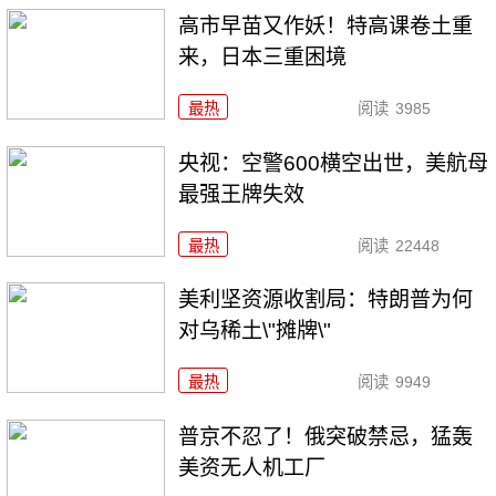
高市早苗又作妖！特高课卷土重
来，日本三重困境
最热
阅读
3985
央视：空警600横空出世，美航母
最强王牌失效
最热
阅读
22448
美利坚资源收割局：特朗普为何
对乌稀土\"摊牌\"
最热
阅读
9949
普京不忍了！俄突破禁忌，猛轰
美资无人机工厂