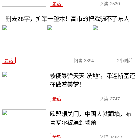
最热
阅读
2520
删去28字，扩军一整本！高市的把戏骗不了东大
最热
阅读
3894
2小时前
被俄导弹天天“洗地”，泽连斯基还
在做着美梦！
最热
阅读
3747
欧盟想关门，中国人就翻墙，布
鲁塞尔被逼到墙角
最热
阅读
14043