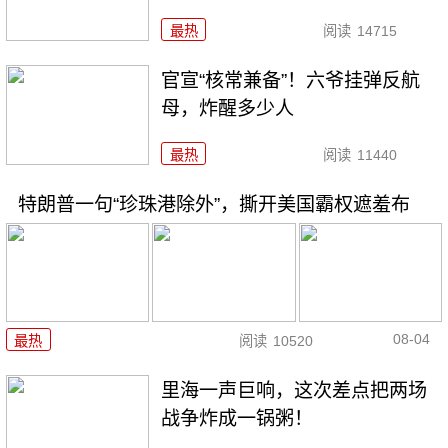
最热
阅读
14715
官宣“核常兼备”！六爷挂弹反航
母，炸醒多少人
最热
阅读
11440
特朗普一句“珍珠港除外”，撕开美国霸权遮羞布
08-04
最热
阅读
10520
里海一声巨响，这次差点把两场
战争炸成一锅粥！