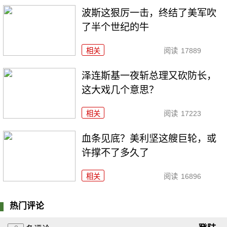
波斯这狠厉一击，终结了美军吹
了半个世纪的牛
相关
阅读
17889
泽连斯基一夜斩总理又砍防长，
这大戏几个意思？
相关
阅读
17223
血条见底？美利坚这艘巨轮，或
许撑不了多久了
相关
阅读
16896
热门评论