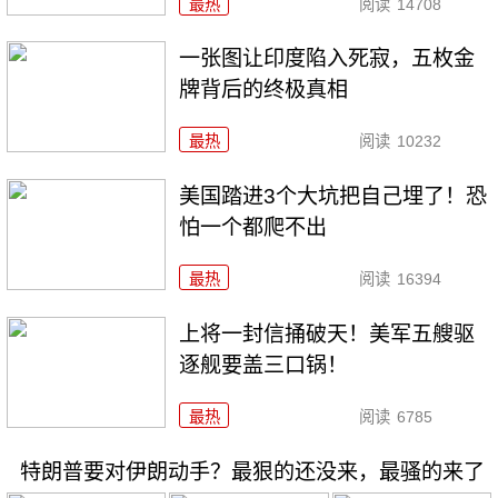
最热
阅读
14708
一张图让印度陷入死寂，五枚金
牌背后的终极真相
最热
阅读
10232
美国踏进3个大坑把自己埋了！恐
怕一个都爬不出
最热
阅读
16394
上将一封信捅破天！美军五艘驱
逐舰要盖三口锅！
最热
阅读
6785
特朗普要对伊朗动手？最狠的还没来，最骚的来了