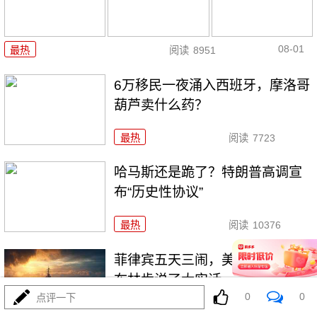
08-01
最热
阅读
8951
6万移民一夜涌入西班牙，摩洛哥
葫芦卖什么药？
最热
阅读
7723
哈马斯还是跪了？特朗普高调宣
布“历史性协议”
最热
阅读
10376
菲律宾五天三闹，美航母压阵，
布林肯说了大实话
0
0
点评一下
最热
阅读
26938