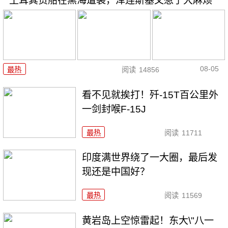
土耳其货船在黑海遭袭，泽连斯基又惹了大麻烦
08-05
最热
阅读
14856
看不见就挨打！歼-15T百公里外
一剑封喉F-15J
最热
阅读
11711
印度满世界绕了一大圈，最后发
现还是中国好？
最热
阅读
11569
黄岩岛上空惊雷起！东大\"八一