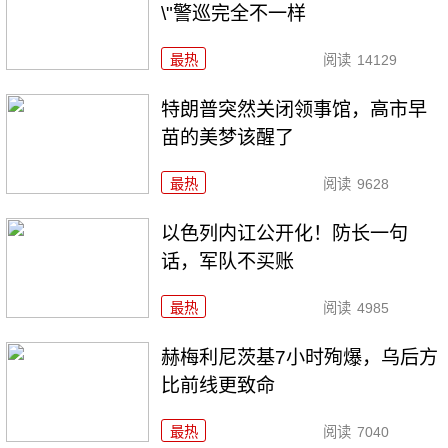
\"警巡完全不一样
最热
阅读
14129
特朗普突然关闭领事馆，高市早
苗的美梦该醒了
最热
阅读
9628
以色列内讧公开化！防长一句
话，军队不买账
最热
阅读
4985
赫梅利尼茨基7小时殉爆，乌后方
比前线更致命
最热
阅读
7040