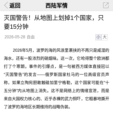
返回
西陆军情
灭国警告！从地图上划掉1个国家，只
要15分钟
小
大
2026-05-28
自由
2026年5月，波罗的海的风浪里裹挟的不再只是咸湿的
海水，还有一股浓烈的硝烟味。这一次，它呛得整个欧洲都
打了个寒颤。事件的引爆点，是一句被西方媒体直接冠以
“灭国警告”的发言——俄罗斯国家杜马的一位高级官员声
称，如果立陶宛胆敢触碰加里宁格勒，这个国家可能在“十
五分钟”内从地图上消失。这不是网络上的情绪宣泄，而是
来自大国权力核心的、近乎赤裸的武力恫吓，它粗暴地撕开
了波罗的海地区长期维持的战略伪装。