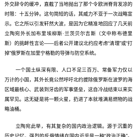
外交辞令的缓冲，直截了当地抛出了那个令欧洲脊背发凉的
时限：十五分钟。这句简短的话，其威力不亚于一次战略宣
示。它之所以引发轩然大波，是因为它精准地回应了几天前
立陶宛外长加布里埃柳斯·兰茨贝尔吉斯（文中称布德里
斯）的挑衅性言论——后者公开建议北约应考虑“清理”或“打
掉”俄罗斯在加里宁格勒的导弹与防空系统。
一个国土纵深有限、人口不足三百万、常备军力仅以
万计的小国，其外长竟公然呼吁北约拔除俄罗斯在波罗的海
区域最核心、武装到牙齿的军事堡垒，这自冷战结束以来实
属罕见。这无疑是将一颗火星，扔进了本就堆满易燃物的战
略油桶。
立陶宛此举，有其复杂的国内政治逻辑。源于沉重的
历史记忆，强烈的反俄情绪在国内近乎是一种“政治正确”。