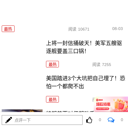
08-03
最热
阅读
10671
上将一封信捅破天！美军五艘驱
逐舰要盖三口锅！
最热
阅读
7255
美国踏进3个大坑把自己埋了！恐
怕一个都爬不出
最热
阅读
17086
特朗普要对伊朗动手？最狠的还
0
0
点评一下
没来，最骚的来了