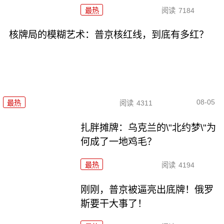
最热
阅读
7184
核牌局的模糊艺术：普京核红线，到底有多红？
08-05
最热
阅读
4311
扎胖摊牌：乌克兰的\"北约梦\"为
何成了一地鸡毛？
最热
阅读
4194
刚刚，普京被逼亮出底牌！俄罗
斯要干大事了！