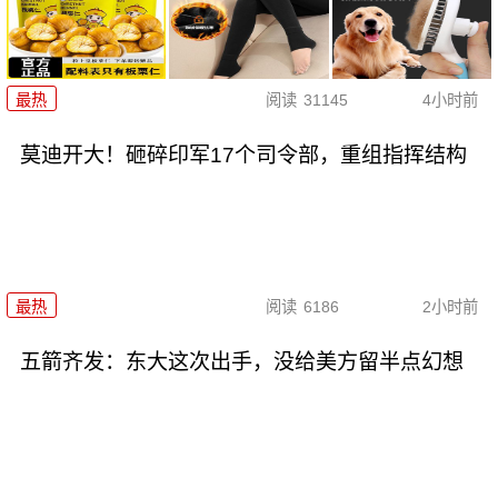
最热
阅读
31145
4小时前
莫迪开大！砸碎印军17个司令部，重组指挥结构
最热
阅读
6186
2小时前
五箭齐发：东大这次出手，没给美方留半点幻想