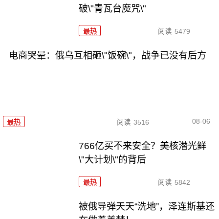
破\"青瓦台魔咒\"
最热
阅读
5479
电商哭晕：俄乌互相砸\"饭碗\"，战争已没有后方
08-06
最热
阅读
3516
766亿买不来安全？美核潜光鲜
\"大计划\"的背后
最热
阅读
5842
被俄导弹天天“洗地”，泽连斯基还