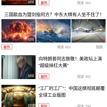
最热
阅读
561
三国歃血为盟剑指何方？中东大棋有人坐不住了！
最热
阅读
601
刚刚
向特朗普同志致敬！美政坛上演
“超级抹红大赛”
最热
阅读
901
“工厂的工厂”：中国这棋彻底颠覆
全球工业版图
最热
阅读
795