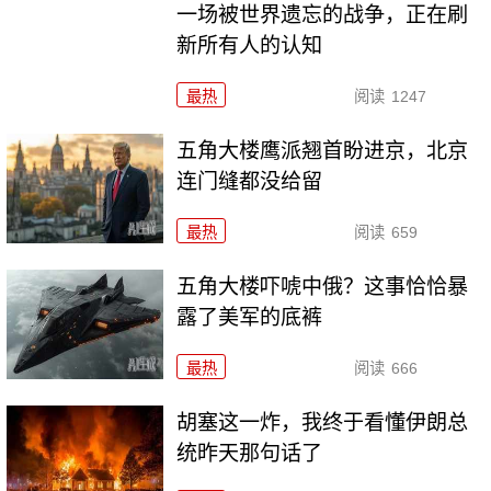
一场被世界遗忘的战争，正在刷
新所有人的认知
最热
阅读
1247
五角大楼鹰派翘首盼进京，北京
连门缝都没给留
最热
阅读
659
五角大楼吓唬中俄？这事恰恰暴
露了美军的底裤
最热
阅读
666
胡塞这一炸，我终于看懂伊朗总
统昨天那句话了