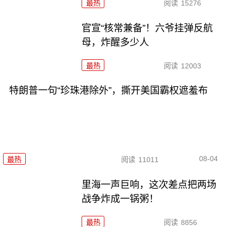
最热
阅读
15276
官宣“核常兼备”！六爷挂弹反航
母，炸醒多少人
最热
阅读
12003
特朗普一句“珍珠港除外”，撕开美国霸权遮羞布
08-04
最热
阅读
11011
里海一声巨响，这次差点把两场
战争炸成一锅粥！
最热
阅读
8856