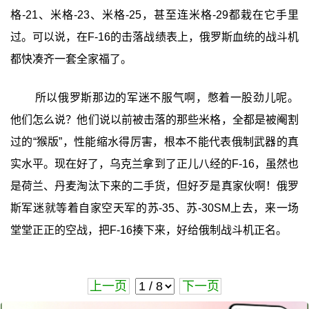
格-21、米格-23、米格-25，甚至连米格-29都栽在它手里
过。可以说，在F-16的击落战绩表上，俄罗斯血统的战斗机
都快凑齐一套全家福了。
所以俄罗斯那边的军迷不服气啊，憋着一股劲儿呢。
他们怎么说？他们说以前被击落的那些米格，全都是被阉割
过的“猴版”，性能缩水得厉害，根本不能代表俄制武器的真
实水平。现在好了，乌克兰拿到了正儿八经的F-16，虽然也
是荷兰、丹麦淘汰下来的二手货，但好歹是真家伙啊！俄罗
斯军迷就等着自家空天军的苏-35、苏-30SM上去，来一场
堂堂正正的空战，把F-16揍下来，好给俄制战斗机正名。
上一页
下一页