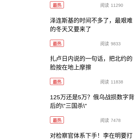
最热
阅读
11290
泽连斯基的时间不多了，最艰难
的冬天又要来了
最热
阅读
9833
扎卢日内说的一句话，把北约的
脸按在地上摩擦
最热
阅读
11838
125万还是5万？俄乌战损数字背
后的\"三国杀\"
最热
阅读
7478
对检察官体系下手！李在明要打