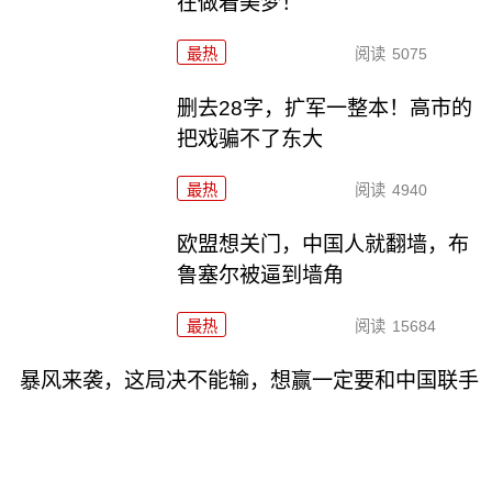
在做着美梦！
最热
阅读
5075
删去28字，扩军一整本！高市的
把戏骗不了东大
最热
阅读
4940
欧盟想关门，中国人就翻墙，布
鲁塞尔被逼到墙角
最热
阅读
15684
暴风来袭，这局决不能输，想赢一定要和中国联手