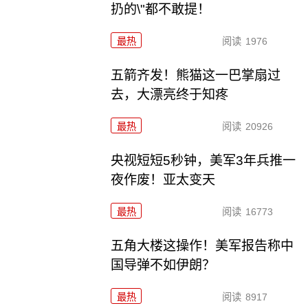
扔的\"都不敢提！
最热
阅读
1976
五箭齐发！熊猫这一巴掌扇过
去，大漂亮终于知疼
最热
阅读
20926
央视短短5秒钟，美军3年兵推一
夜作废！亚太变天
最热
阅读
16773
五角大楼这操作！美军报告称中
国导弹不如伊朗？
最热
阅读
8917