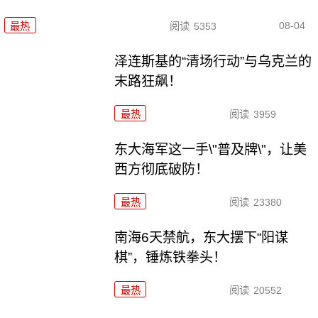
08-04
最热
阅读
5353
泽连斯基的“清场行动”与乌克兰的
末路狂飙！
最热
阅读
3959
东大海军这一手\"普及牌\"，让美
西方彻底破防！
最热
阅读
23380
南海6天禁航，东大摆下“阳谋
棋”，锤炼铁拳头！
最热
阅读
20552