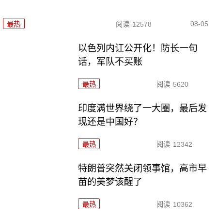
08-05
最热
阅读
12578
以色列内讧公开化！防长一句
话，军队不买账
最热
阅读
5620
印度满世界绕了一大圈，最后发
现还是中国好？
最热
阅读
12342
特朗普突然关闭领事馆，高市早
苗的美梦该醒了
最热
阅读
10362