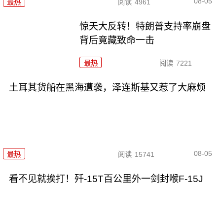
08-05
最热
阅读
4961
惊天大反转！特朗普支持率崩盘
背后竟藏致命一击
最热
阅读
7221
土耳其货船在黑海遭袭，泽连斯基又惹了大麻烦
08-05
最热
阅读
15741
看不见就挨打！歼-15T百公里外一剑封喉F-15J