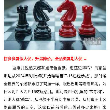
拼多多暑假大促，升温降价，全品类暑期大促 →
这事儿说起来都有点黑色幽默。您还记得吗？乌克兰
那边从2024年8月份就开始嚷嚷着“F-16已经参战”，那时候
全世界的军迷都跟打了鸡血一样，眼巴巴地等着看热闹。为
什么呢？因为F-16这玩意儿，那可是四代机里的“常青树”，
江湖人称“战隼”，从巴尔干半岛到中东沙漠，从阿富汗山区
到南联盟的天空，这家伙前前后后击落过多少米格？米