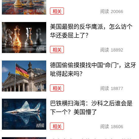
相关
阅读
20066
美国最狠的反华鹰派，怎么访个
华还委屈上了？
相关
阅读
18892
德国偷偷摸摸找中国“命门”，这牙
呲得起来吗？
相关
阅读
18877
巴铁横扫海湾：沙科之后谁会是
下一个？美国懵了
相关
阅读
18606