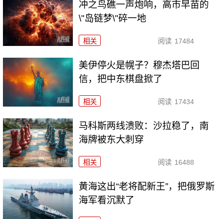
冲之鸟礁一声炮响，高市早苗的
\"岛链梦\"碎一地
相关
阅读
17484
美伊停火是幌子？穆杰塔巴回
信，把中东棋盘掀了
相关
阅读
17434
马科斯两线溃败：沙拉稳了，南
海牌被东大刺穿
相关
阅读
16488
黄海这出“老将配新王”，把俄罗斯
海军看沉默了