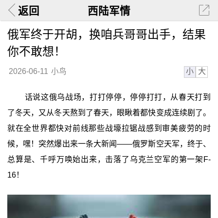
返回
西陆军情
俄军终于开胡，换咱兵哥哥出手，结果
你不敢想！
小
大
2026-06-11
小鸟
话说这俄乌战场，打打停停，停停打打，从春天打到
了冬天，又从冬天熬到了春天，眼瞅着都快变成连续剧了。
就在全世界都快对前线那些战壕拉锯战感到审美疲劳的时
候，嘿！突然爆出来一条大新闻——俄罗斯空天军，终于、
总算是、千呼万唤始出来，击落了乌克兰空军的第一架F-
16！