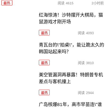
最热
阅读
4615
2小时前
红海惊涛！沙特摆开大棋局，猫
鼠游戏才刚开场
最热
阅读
4093
青瓦台的\"拍桌\"，能让跪太久的
韩国站起来吗？
最热
阅读
3810
美空管漏洞再暴露！特朗普专机
差点与客机撞上
最热
阅读
2944
广岛核爆81年，高市早苗连\"谁