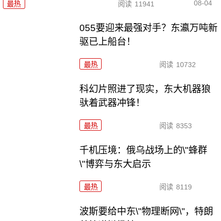
08-04
最热
阅读
11941
055要迎来最强对手？东瀛万吨新
驱已上船台！
最热
阅读
10732
科幻片照进了现实，东大机器狼
驮着武器冲锋！
最热
阅读
8353
千机压境：俄乌战场上的\"蜂群
\"博弈与东大启示
最热
阅读
8119
波斯要给中东\"物理断网\"，特朗