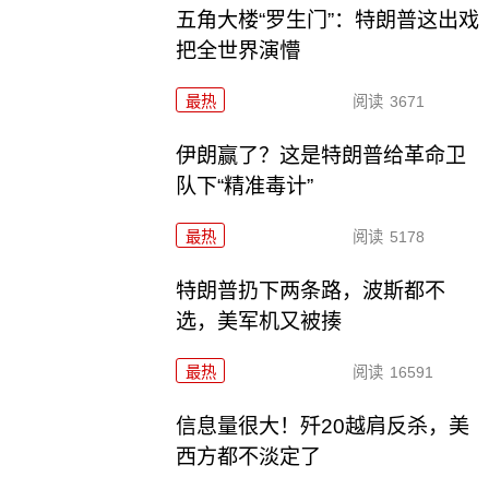
五角大楼“罗生门”：特朗普这出戏
把全世界演懵
最热
阅读
3671
伊朗赢了？这是特朗普给革命卫
队下“精准毒计”
最热
阅读
5178
特朗普扔下两条路，波斯都不
选，美军机又被揍
最热
阅读
16591
信息量很大！歼20越肩反杀，美
西方都不淡定了