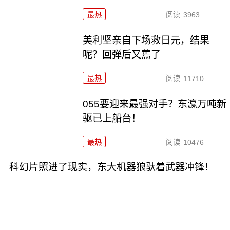
最热
阅读
3963
美利坚亲自下场救日元，结果
呢？回弹后又蔫了
最热
阅读
11710
055要迎来最强对手？东瀛万吨新
驱已上船台！
最热
阅读
10476
科幻片照进了现实，东大机器狼驮着武器冲锋！