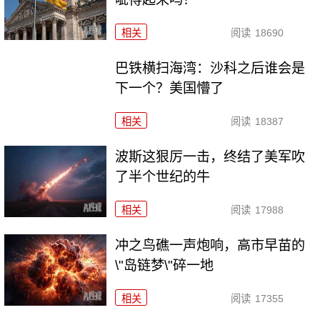
相关
阅读
18690
巴铁横扫海湾：沙科之后谁会是
下一个？美国懵了
相关
阅读
18387
波斯这狠厉一击，终结了美军吹
了半个世纪的牛
相关
阅读
17988
冲之鸟礁一声炮响，高市早苗的
\"岛链梦\"碎一地
相关
阅读
17355