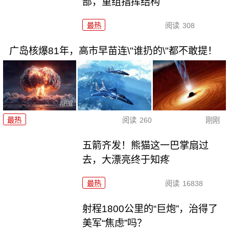
部，重组指挥结构
最热
阅读
308
广岛核爆81年，高市早苗连\"谁扔的\"都不敢提！
最热
阅读
260
刚刚
五箭齐发！熊猫这一巴掌扇过
去，大漂亮终于知疼
最热
阅读
16838
射程1800公里的“巨炮”，治得了
美军“焦虑”吗？