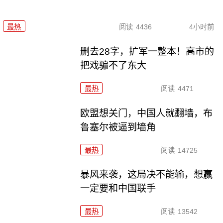
最热
阅读
4436
4小时前
删去28字，扩军一整本！高市的
把戏骗不了东大
最热
阅读
4471
欧盟想关门，中国人就翻墙，布
鲁塞尔被逼到墙角
最热
阅读
14725
暴风来袭，这局决不能输，想赢
一定要和中国联手
最热
阅读
13542