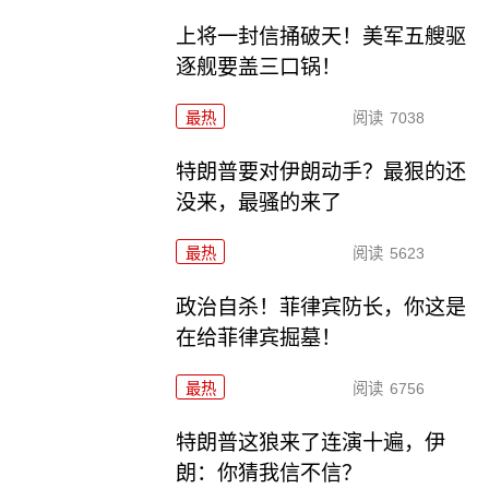
上将一封信捅破天！美军五艘驱
逐舰要盖三口锅！
最热
阅读
7038
特朗普要对伊朗动手？最狠的还
没来，最骚的来了
最热
阅读
5623
政治自杀！菲律宾防长，你这是
在给菲律宾掘墓！
最热
阅读
6756
特朗普这狼来了连演十遍，伊
朗：你猜我信不信？