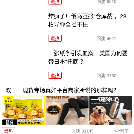
最热
阅读
6810
炸疯了！俄乌互掀“仓库战”，28
枚导弹全拦不住
最热
阅读
4621
一张纸条引发血案：美国为何要
替日本“托底”？
最热
阅读
3760
双十一现货专场真如平台商家所说的那样吗？
最热
阅读
31145
4小时前