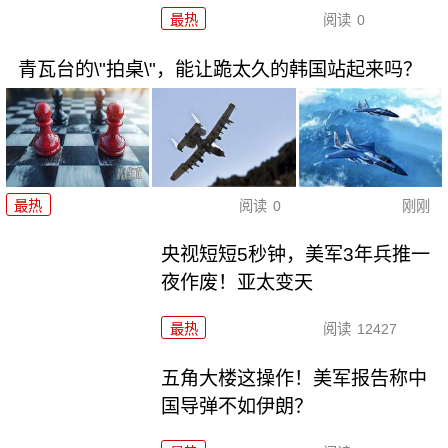
最热
阅读
0
青瓦台的\"拍桌\"，能让跪太久的韩国站起来吗？
最热
阅读
0
刚刚
央视短短5秒钟，美军3年兵推一
夜作废！亚太变天
最热
阅读
12427
五角大楼这操作！美军报告称中
国导弹不如伊朗？