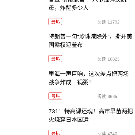
母，炸醒多少人
最热
阅读
11792
特朗普一句“珍珠港除外”，撕开美
国霸权遮羞布
最热
阅读
10823
里海一声巨响，这次差点把两场
战争炸成一锅粥！
最热
阅读
8635
731！特高课还魂！高市早苗两把
火烧穿日本国运
最热
阅读
4740