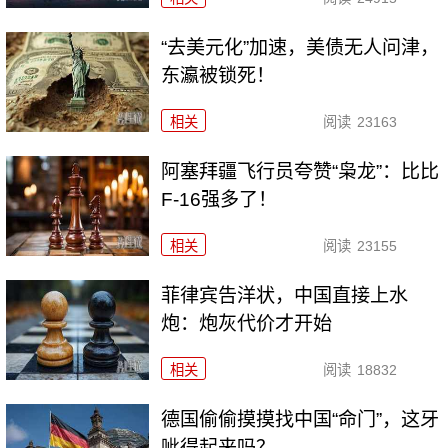
“去美元化”加速，美债无人问津，
东瀛被锁死！
相关
阅读
23163
阿塞拜疆飞行员夸赞“枭龙”：比比
F-16强多了！
相关
阅读
23155
菲律宾告洋状，中国直接上水
炮：炮灰代价才开始
相关
阅读
18832
德国偷偷摸摸找中国“命门”，这牙
呲得起来吗？