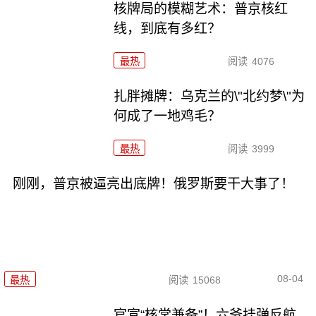
核牌局的模糊艺术：普京核红
线，到底有多红？
最热
阅读
4076
扎胖摊牌：乌克兰的\"北约梦\"为
何成了一地鸡毛？
最热
阅读
3999
刚刚，普京被逼亮出底牌！俄罗斯要干大事了！
08-04
最热
阅读
15068
官宣“核常兼备”！六爷挂弹反航