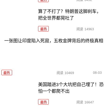
算了不打了？特朗普这脚刹车，
把全世界都晃吐了
最热
阅读
14963
一张图让印度陷入死寂，五枚金牌背后的终极真相
08-03
最热
阅读
10469
美国踏进3个大坑把自己埋了！恐
怕一个都爬不出
最热
阅读
16647