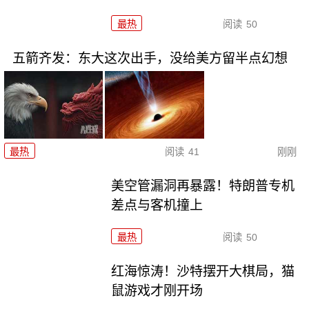
最热
阅读
50
五箭齐发：东大这次出手，没给美方留半点幻想
最热
阅读
41
刚刚
美空管漏洞再暴露！特朗普专机
差点与客机撞上
最热
阅读
50
红海惊涛！沙特摆开大棋局，猫
鼠游戏才刚开场