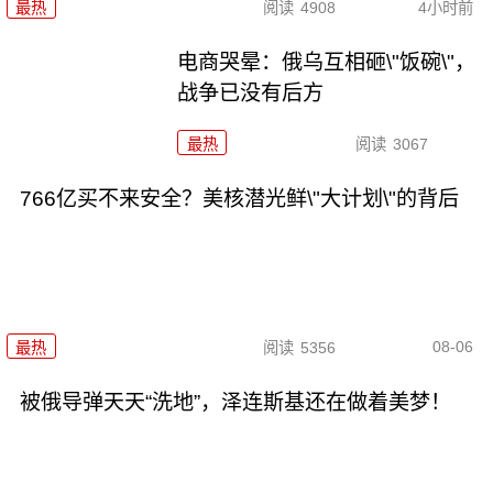
最热
阅读
4908
4小时前
电商哭晕：俄乌互相砸\"饭碗\"，
战争已没有后方
最热
阅读
3067
766亿买不来安全？美核潜光鲜\"大计划\"的背后
08-06
最热
阅读
5356
被俄导弹天天“洗地”，泽连斯基还在做着美梦！