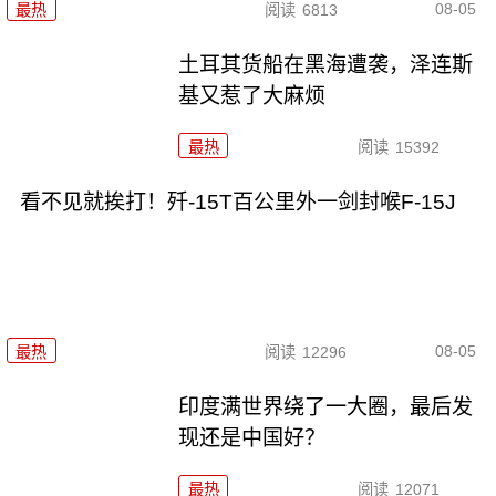
08-05
最热
阅读
6813
土耳其货船在黑海遭袭，泽连斯
基又惹了大麻烦
最热
阅读
15392
看不见就挨打！歼-15T百公里外一剑封喉F-15J
08-05
最热
阅读
12296
印度满世界绕了一大圈，最后发
现还是中国好？
最热
阅读
12071