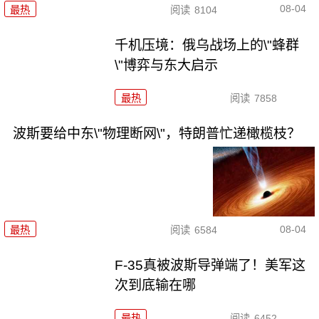
08-04
最热
阅读
8104
千机压境：俄乌战场上的\"蜂群
\"博弈与东大启示
最热
阅读
7858
波斯要给中东\"物理断网\"，特朗普忙递橄榄枝？
08-04
最热
阅读
6584
F-35真被波斯导弹端了！美军这
次到底输在哪
最热
阅读
6452