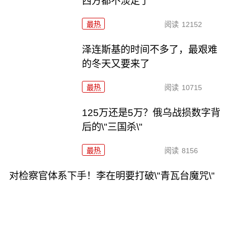
西方都不淡定了
最热
阅读
12152
泽连斯基的时间不多了，最艰难
的冬天又要来了
最热
阅读
10715
125万还是5万？俄乌战损数字背
后的\"三国杀\"
最热
阅读
8156
对检察官体系下手！李在明要打破\"青瓦台魔咒\"