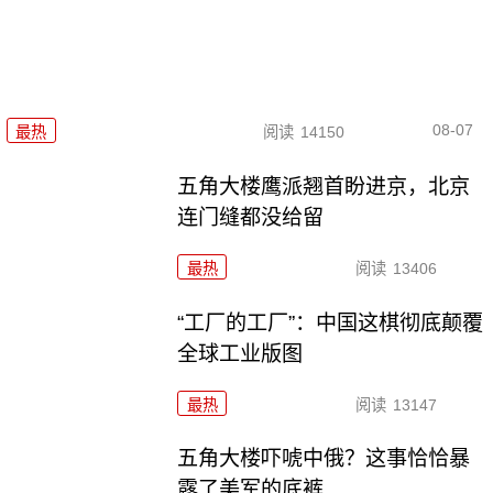
08-07
最热
阅读
14150
五角大楼鹰派翘首盼进京，北京
连门缝都没给留
最热
阅读
13406
“工厂的工厂”：中国这棋彻底颠覆
全球工业版图
最热
阅读
13147
五角大楼吓唬中俄？这事恰恰暴
露了美军的底裤