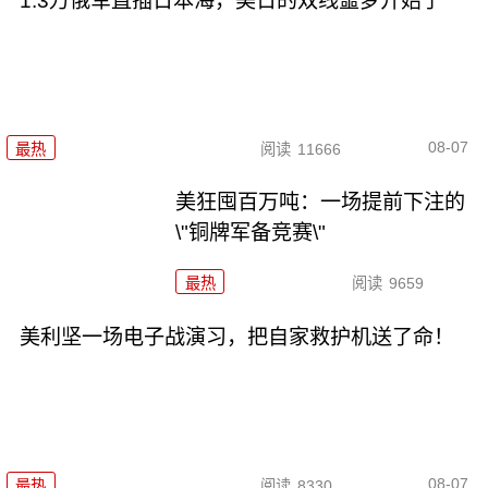
1.3万俄军直插日本海，美日的双线噩梦开始了
08-07
最热
阅读
11666
美狂囤百万吨：一场提前下注的
\"铜牌军备竞赛\"
最热
阅读
9659
美利坚一场电子战演习，把自家救护机送了命！
08-07
最热
阅读
8330