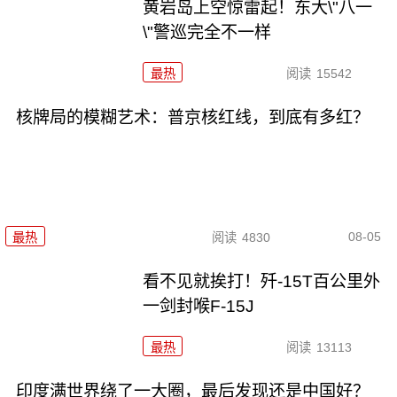
黄岩岛上空惊雷起！东大\"八一
\"警巡完全不一样
最热
阅读
15542
核牌局的模糊艺术：普京核红线，到底有多红？
08-05
最热
阅读
4830
看不见就挨打！歼-15T百公里外
一剑封喉F-15J
最热
阅读
13113
印度满世界绕了一大圈，最后发现还是中国好？