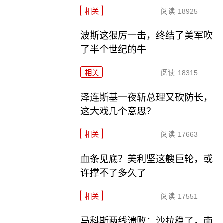
相关
阅读
18925
波斯这狠厉一击，终结了美军吹
了半个世纪的牛
相关
阅读
18315
泽连斯基一夜斩总理又砍防长，
这大戏几个意思？
相关
阅读
17663
血条见底？美利坚这艘巨轮，或
许撑不了多久了
相关
阅读
17551
马科斯两线溃败：沙拉稳了，南