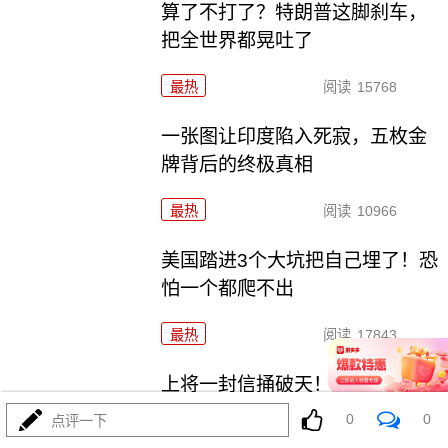
算了不打了？特朗普这脚刹车，
把全世界都晃吐了
最热
阅读
15768
一张图让印度陷入死寂，五枚金
牌背后的终极真相
最热
阅读
10966
美国踏进3个大坑把自己埋了！恐
怕一个都爬不出
最热
阅读
17843
上将一封信捅破天！美军五艘驱
逐舰要盖三口锅！
0
0
点评一下