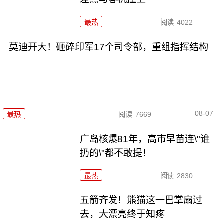
最热
阅读
4022
莫迪开大！砸碎印军17个司令部，重组指挥结构
08-07
最热
阅读
7669
广岛核爆81年，高市早苗连\"谁
扔的\"都不敢提！
最热
阅读
2830
五箭齐发！熊猫这一巴掌扇过
去，大漂亮终于知疼