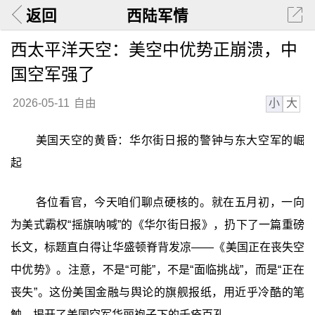
返回
西陆军情
西太平洋天空：美空中优势正崩溃，中
国空军强了
小
大
2026-05-11
自由
美国天空的黄昏：华尔街日报的警钟与东大空军的崛
起
各位看官，今天咱们聊点硬核的。就在五月初，一向
为美式霸权“摇旗呐喊”的《华尔街日报》，扔下了一篇重磅
长文，标题直白得让华盛顿脊背发凉——《美国正在丧失空
中优势》。注意，不是“可能”，不是“面临挑战”，而是‍“正在
丧失”‍。这份美国金融与舆论的旗舰报纸，用近乎冷酷的笔
触，揭开了美国空军华丽袍子下的千疮百孔。