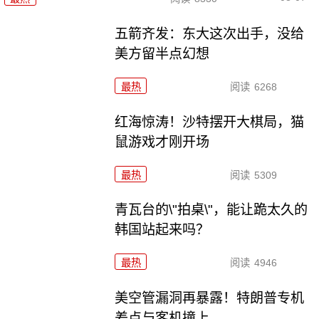
五箭齐发：东大这次出手，没给
美方留半点幻想
最热
阅读
6268
红海惊涛！沙特摆开大棋局，猫
鼠游戏才刚开场
最热
阅读
5309
青瓦台的\"拍桌\"，能让跪太久的
韩国站起来吗？
最热
阅读
4946
美空管漏洞再暴露！特朗普专机
差点与客机撞上