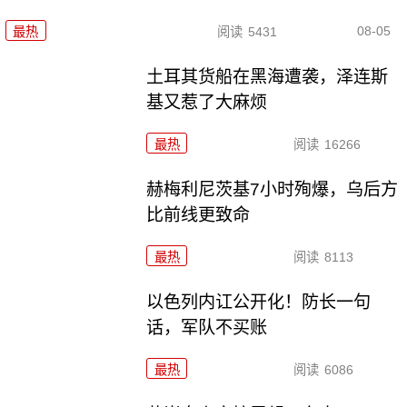
08-05
最热
阅读
5431
土耳其货船在黑海遭袭，泽连斯
基又惹了大麻烦
最热
阅读
16266
赫梅利尼茨基7小时殉爆，乌后方
比前线更致命
最热
阅读
8113
以色列内讧公开化！防长一句
话，军队不买账
最热
阅读
6086