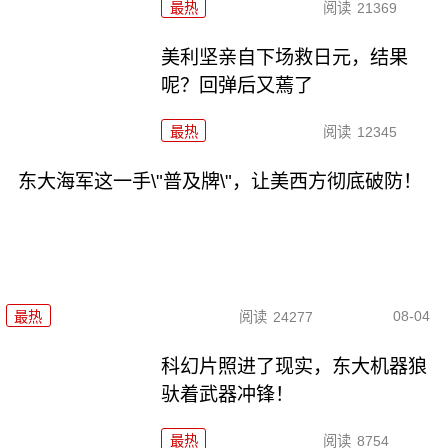
最热
阅读
21369
美利坚亲自下场救日元，结果
呢？回弹后又蔫了
最热
阅读
12345
东大海军这一手\"普及牌\"，让美西方彻底破防！
08-04
最热
阅读
24277
科幻片照进了现实，东大机器狼
驮着武器冲锋！
最热
阅读
8754