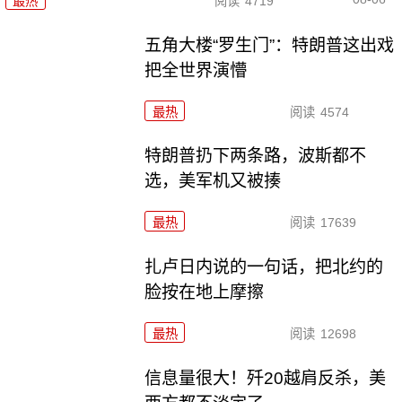
最热
阅读
4719
五角大楼“罗生门”：特朗普这出戏
把全世界演懵
最热
阅读
4574
特朗普扔下两条路，波斯都不
选，美军机又被揍
最热
阅读
17639
扎卢日内说的一句话，把北约的
脸按在地上摩擦
最热
阅读
12698
信息量很大！歼20越肩反杀，美