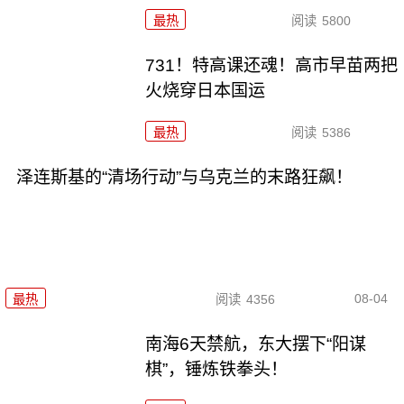
最热
阅读
5800
731！特高课还魂！高市早苗两把
火烧穿日本国运
最热
阅读
5386
泽连斯基的“清场行动”与乌克兰的末路狂飙！
08-04
最热
阅读
4356
南海6天禁航，东大摆下“阳谋
棋”，锤炼铁拳头！