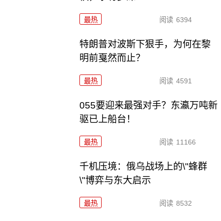
最热
阅读
6394
特朗普对波斯下狠手，为何在黎
明前戛然而止？
最热
阅读
4591
055要迎来最强对手？东瀛万吨新
驱已上船台！
最热
阅读
11166
千机压境：俄乌战场上的\"蜂群
\"博弈与东大启示
最热
阅读
8532