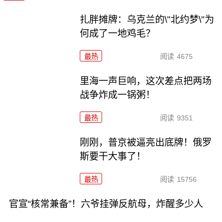
扎胖摊牌：乌克兰的\"北约梦\"为
何成了一地鸡毛？
最热
阅读
4675
里海一声巨响，这次差点把两场
战争炸成一锅粥！
最热
阅读
9351
刚刚，普京被逼亮出底牌！俄罗
斯要干大事了！
最热
阅读
15756
官宣“核常兼备”！六爷挂弹反航母，炸醒多少人