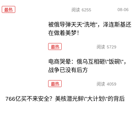
08-06
最热
阅读
6255
被俄导弹天天“洗地”，泽连斯基还
在做着美梦！
最热
阅读
5729
电商哭晕：俄乌互相砸\"饭碗\"，
战争已没有后方
最热
阅读
4059
766亿买不来安全？美核潜光鲜\"大计划\"的背后