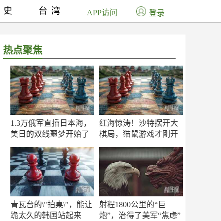
历史
台湾
APP访问
登录
热点聚焦
1.3万俄军直插日本海，
红海惊涛！沙特摆开大
美日的双线噩梦开始了
棋局，猫鼠游戏才刚开
场
青瓦台的\"拍桌\"，能让
射程1800公里的“巨
跪太久的韩国站起来
炮”，治得了美军“焦虑”