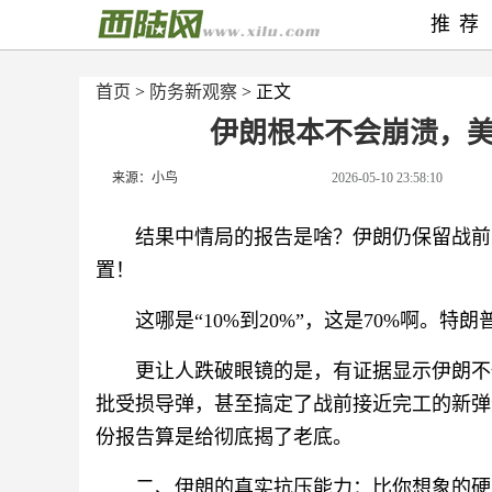
推荐
首页
>
防务新观察
> 正文
伊朗根本不会崩溃，
来源：小鸟
2026-05-10 23:58:10
结果中情局的报告是啥？伊朗仍保留战前大
置！
这哪是“10%到20%”，这是70%啊。
更让人跌破眼镜的是，有证据显示伊朗不
批受损导弹，甚至搞定了战前接近完工的新弹
份报告算是给彻底揭了老底。
二、伊朗的真实抗压能力：比你想象的硬