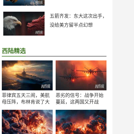
五箭齐发：东大这次出手，
没给美方留半点幻想
西陆精选
菲律宾五天三闹，美航
恶劣的信号：战争开始
母压阵，布林肯说了大
蔓延，这两国又开战
实话
了！