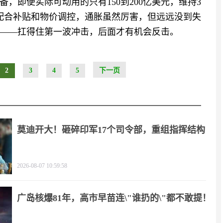
，即便实际可动用的只有150到200亿美元，维持3
配合补贴和物价调控，通胀虽然厉害，但远远没到失
——扛得住第一波冲击，后面才有机会反击。
2
3
4
5
下一页
莫迪开大！砸碎印军17个司令部，重组指挥结构
2026-08-07 10:59:58
广岛核爆81年，高市早苗连\"谁扔的\"都不敢提！