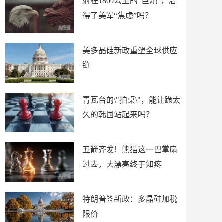
射程1800公里的“巨炮”，治
得了美军“焦虑”吗？
美多晶硅新政重塑全球供应
链
青瓦台的\"拍桌\"，能让跪太
久的韩国站起来吗？
五箭齐发！熊猫这一巴掌扇
过去，大漂亮终于知疼
特朗普签新政：多晶硅加税
限价