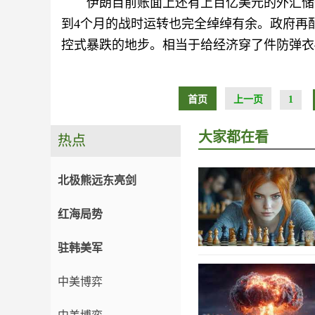
伊朗目前账面上还有上百亿美元的外汇储备
到4个月的战时运转也完全绰绰有余。政府再
控式暴跌的地步。相当于给经济穿了件防弹衣
首页
上一页
1
大家都在看
热点
北极熊远东亮剑
红海局势
驻韩美军
中美博弈