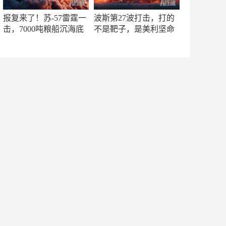
报复来了！苏-57雷霆一
波斯第27波打击，打的
击，7000吨粮船沉海底
不是靶子，是美利坚命
门