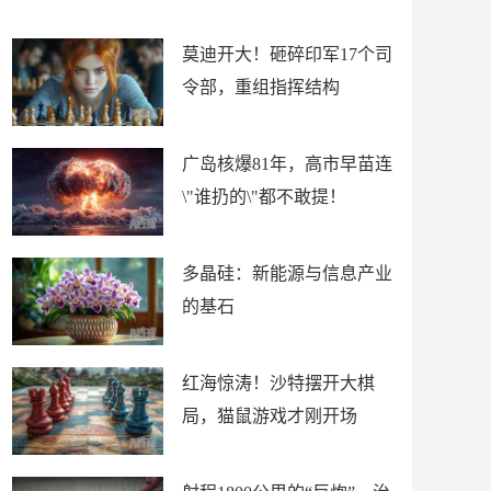
吗？
吗？
莫迪开大！砸碎印军17个司
令部，重组指挥结构
广岛核爆81年，高市早苗连
\"谁扔的\"都不敢提！
多晶硅：新能源与信息产业
的基石
红海惊涛！沙特摆开大棋
局，猫鼠游戏才刚开场