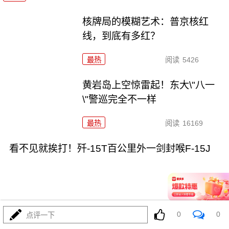
核牌局的模糊艺术：普京核红
线，到底有多红？
最热
阅读
5426
黄岩岛上空惊雷起！东大\"八一
\"警巡完全不一样
最热
阅读
16169
看不见就挨打！歼-15T百公里外一剑封喉F-15J
0
0
点评一下
08-05
最热
阅读
13748