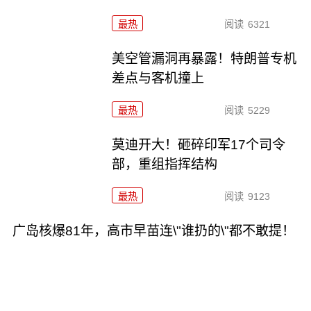
最热
阅读
6321
美空管漏洞再暴露！特朗普专机
差点与客机撞上
最热
阅读
5229
莫迪开大！砸碎印军17个司令
部，重组指挥结构
最热
阅读
9123
广岛核爆81年，高市早苗连\"谁扔的\"都不敢提！