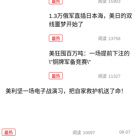
最热
阅读
15903
1.3万俄军直插日本海，美日的双
线噩梦开始了
最热
阅读
13756
美狂囤百万吨：一场提前下注的
\"铜牌军备竞赛\"
最热
阅读
11327
美利坚一场电子战演习，把自家救护机送了命！
08-07
最热
阅读
10097