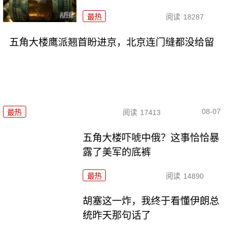
最热
阅读
18287
五角大楼鹰派翘首盼进京，北京连门缝都没给留
08-07
最热
阅读
17413
五角大楼吓唬中俄？这事恰恰暴
露了美军的底裤
最热
阅读
14890
胡塞这一炸，我终于看懂伊朗总
统昨天那句话了