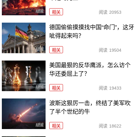
相关
阅读
20953
德国偷偷摸摸找中国“命门”，这牙
呲得起来吗？
相关
阅读
19504
美国最狠的反华鹰派，怎么访个
华还委屈上了？
相关
阅读
19433
波斯这狠厉一击，终结了美军吹
了半个世纪的牛
相关
阅读
18622