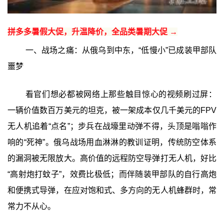
拼多多暑假大促，升温降价，全品类暑期大促 →
一、战场之痛：从俄乌到中东，“低慢小”已成装甲部队
噩梦
看官们想必都被网络上那些触目惊心的视频刷过屏：
一辆价值数百万美元的坦克，被一架成本仅几千美元的FPV
无人机追着“点名”；步兵在战壕里动弹不得，头顶是嗡嗡作
响的“死神”。俄乌战场用血淋淋的教训证明，传统防空体系
的漏洞被无限放大。高价值的远程防空导弹打无人机，好比
“高射炮打蚊子”，效费比极低；而伴随装甲部队的自行高炮
和便携式导弹，在应对饱和式、多方向的无人机蜂群时，常
常力不从心。