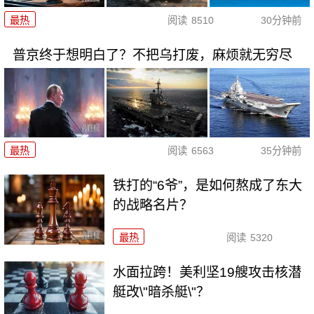
最热
阅读
8510
30分钟前
普京终于想明白了？不把乌打废，麻烦就无穷尽
最热
阅读
6563
35分钟前
铁打的“6爷”，是如何熬成了东大
的战略名片？
最热
阅读
5320
水面拉跨！美利坚19艘攻击核潜
艇改\"暗杀艇\"？