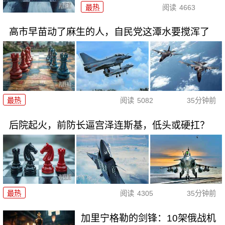
最热
阅读
4663
高市早苗动了麻生的人，自民党这潭水要搅浑了
最热
阅读
5082
35分钟前
后院起火，前防长逼宫泽连斯基，低头或硬扛？
最热
阅读
4305
35分钟前
加里宁格勒的剑锋：10架俄战机