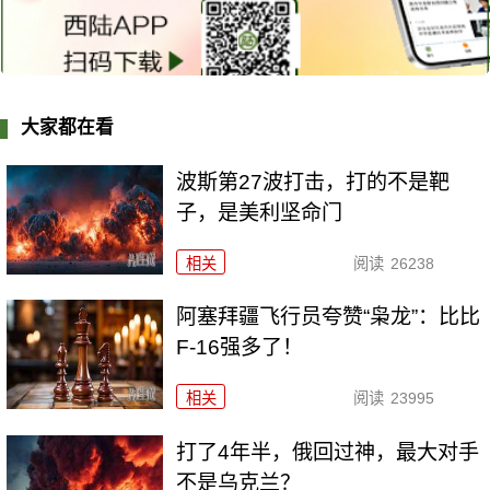
大家都在看
波斯第27波打击，打的不是靶
子，是美利坚命门
相关
阅读
26238
阿塞拜疆飞行员夸赞“枭龙”：比比
F-16强多了！
相关
阅读
23995
打了4年半，俄回过神，最大对手
不是乌克兰？