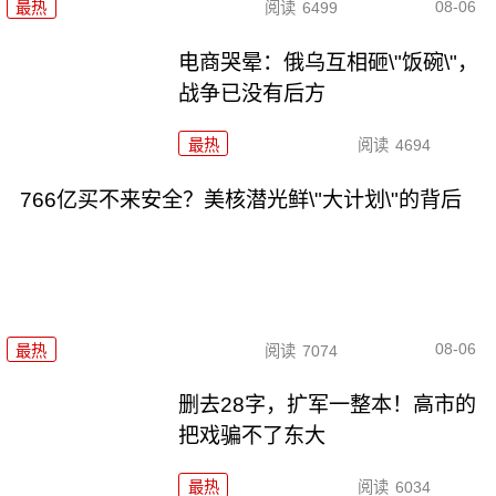
08-06
最热
阅读
6499
电商哭晕：俄乌互相砸\"饭碗\"，
战争已没有后方
最热
阅读
4694
766亿买不来安全？美核潜光鲜\"大计划\"的背后
08-06
最热
阅读
7074
删去28字，扩军一整本！高市的
把戏骗不了东大
最热
阅读
6034