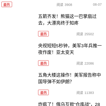
08-07
最热
阅读
3908
五箭齐发！熊猫这一巴掌扇过
去，大漂亮终于知疼
最热
阅读
25502
央视短短5秒钟，美军3年兵推一
夜作废！亚太变天
最热
阅读
22086
五角大楼这操作！美军报告称中
国导弹不如伊朗？
最热
阅读
11383
炸疯了！俄乌互掀“仓库战”，28