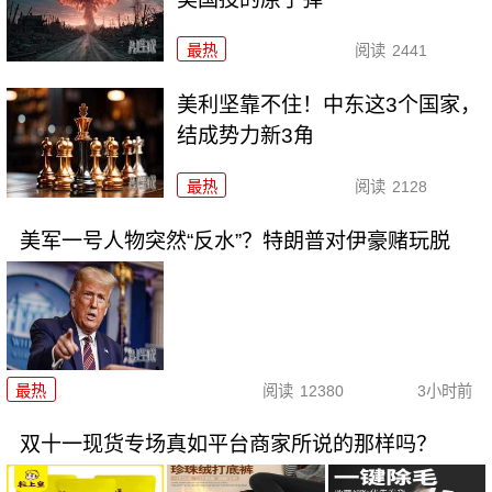
最热
阅读
2441
美利坚靠不住！中东这3个国家，
结成势力新3角
最热
阅读
2128
美军一号人物突然“反水”？特朗普对伊豪赌玩脱
最热
阅读
12380
3小时前
双十一现货专场真如平台商家所说的那样吗？