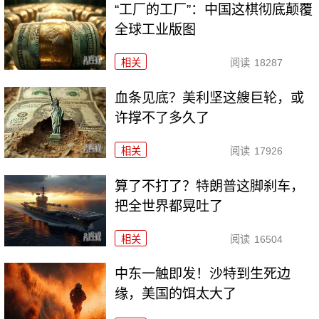
“工厂的工厂”：中国这棋彻底颠覆
全球工业版图
相关
阅读
18287
血条见底？美利坚这艘巨轮，或
许撑不了多久了
相关
阅读
17926
算了不打了？特朗普这脚刹车，
把全世界都晃吐了
相关
阅读
16504
中东一触即发！沙特到生死边
缘，美国的饵太大了