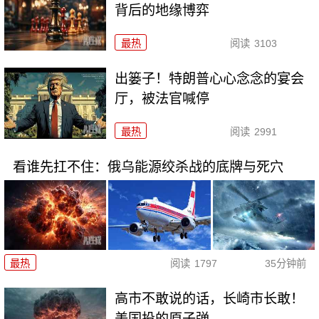
背后的地缘博弈
最热
阅读
3103
出篓子！特朗普心心念念的宴会
厅，被法官喊停
最热
阅读
2991
看谁先扛不住：俄乌能源绞杀战的底牌与死穴
最热
阅读
1797
35分钟前
高市不敢说的话，长崎市长敢！
美国投的原子弹