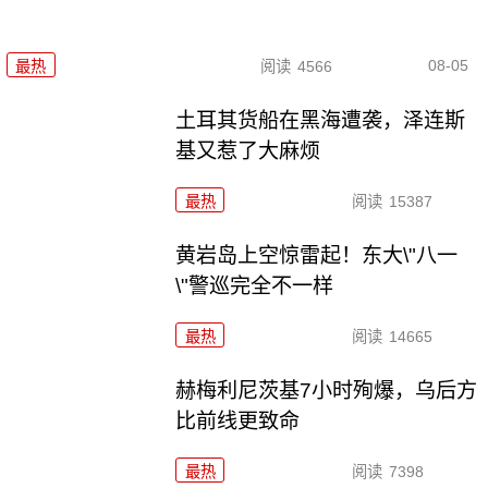
08-05
最热
阅读
4566
土耳其货船在黑海遭袭，泽连斯
基又惹了大麻烦
最热
阅读
15387
黄岩岛上空惊雷起！东大\"八一
\"警巡完全不一样
最热
阅读
14665
赫梅利尼茨基7小时殉爆，乌后方
比前线更致命
最热
阅读
7398