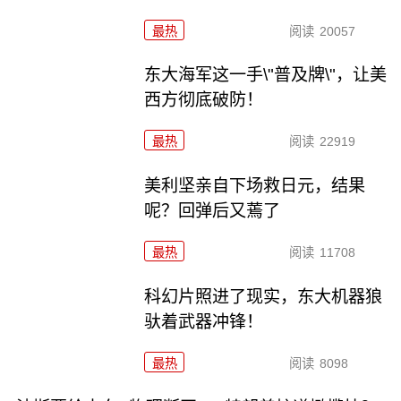
最热
阅读
20057
东大海军这一手\"普及牌\"，让美
西方彻底破防！
最热
阅读
22919
美利坚亲自下场救日元，结果
呢？回弹后又蔫了
最热
阅读
11708
科幻片照进了现实，东大机器狼
驮着武器冲锋！
最热
阅读
8098