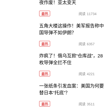
夜作废！亚太变天
最热
阅读
11734
五角大楼这操作！美军报告称中
国导弹不如伊朗？
最热
阅读
6357
炸疯了！俄乌互掀“仓库战”，28
枚导弹全拦不住
最热
阅读
4221
一张纸条引发血案：美国为何要
替日本“托底”？
最热
阅读
3511