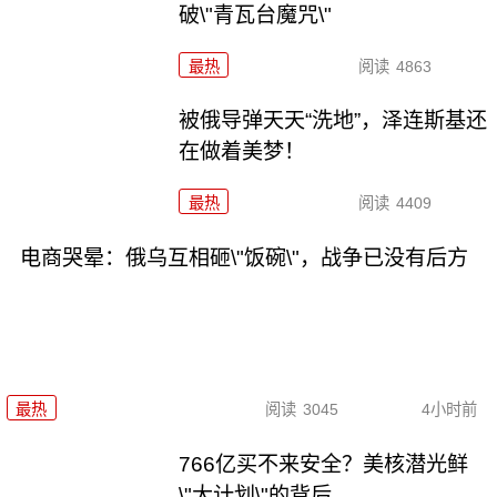
破\"青瓦台魔咒\"
最热
阅读
4863
被俄导弹天天“洗地”，泽连斯基还
在做着美梦！
最热
阅读
4409
电商哭晕：俄乌互相砸\"饭碗\"，战争已没有后方
最热
阅读
3045
4小时前
766亿买不来安全？美核潜光鲜
\"大计划\"的背后