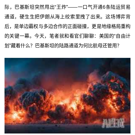
际，巴基斯坦突然甩出“王炸”——一口气开通6条陆运贸易
通道，硬生生把伊朗从海上绞索里拽了出来。这场博弈背
后，是单边霸权与多边合作的正面碰撞，更是地缘格局重构
的关键一幕。今天，笔者就和看官们聊聊：美国的“自由计
划”藏着什么？巴基斯坦的陆路通道为何比航母还管用？