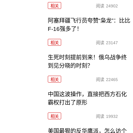
相关
阅读
24902
阿塞拜疆飞行员夸赞“枭龙”：比比
F-16强多了！
相关
阅读
23147
生死时刻提前到来！俄乌战争终
到见分晓的时刻？
相关
阅读
22465
中国这波操作，直接把西方石化
霸权打出了原形
相关
阅读
19932
美国最狠的反华鹰派，怎么访个