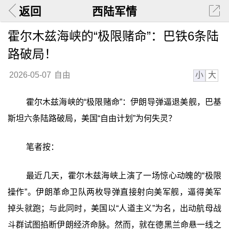
返回
西陆军情
霍尔木兹海峡的“极限赌命”：巴铁6条陆
路破局！
小
大
2026-05-07
自由
霍尔木兹海峡的“极限赌命”：伊朗导弹逼退美舰，巴基
斯坦六条陆路破局，美国“自由计划”为何失灵？
笔者按：
最近几天，霍尔木兹海峡上演了一场惊心动魄的“极限
操作”。伊朗革命卫队两枚导弹直接射向美军舰，逼得美军
掉头就跑；与此同时，美国以“人道主义”为名，出动航母战
斗群试图掐断伊朗经济命脉。然而，就在德黑兰命悬一线之