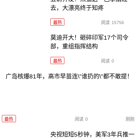
去，大漂亮终于知疼
最热
阅读
15756
莫迪开大！砸碎印军17个司令
部，重组指挥结构
最热
阅读
0
广岛核爆81年，高市早苗连\"谁扔的\"都不敢提！
最热
阅读
0
刚刚
央视短短5秒钟，美军3年兵推一