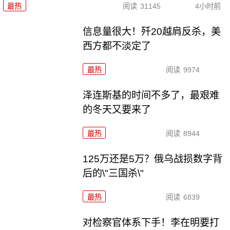
最热
阅读
31145
4小时前
信息量很大！歼20越肩反杀，美
西方都不淡定了
最热
阅读
9974
泽连斯基的时间不多了，最艰难
的冬天又要来了
最热
阅读
8944
125万还是5万？俄乌战损数字背
后的\"三国杀\"
最热
阅读
6839
对检察官体系下手！李在明要打