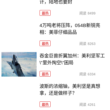
计，陆地也要封
最热
阅读
8499
4万吨老将压阵，054B新锐亮
相：美菲仔细品品
最热
阅读
8263
吞金巨兽折翼加州：美利坚军工
\"里外掏空\"困局
最热
阅读
6334
波斯的浓缩铀，美利坚是真想
拿，还是做样子？
最热
阅读
4261