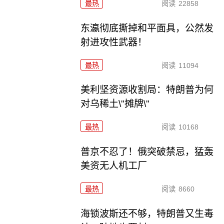
最热
阅读
22858
东瀛彻底撕掉和平面具，公然发
射进攻性武器！
最热
阅读
11094
美利坚资源收割局：特朗普为何
对乌稀土\"摊牌\"
最热
阅读
10168
普京不忍了！俄突破禁忌，猛轰
美资无人机工厂
最热
阅读
8660
海锁波斯还不够，特朗普又生毒