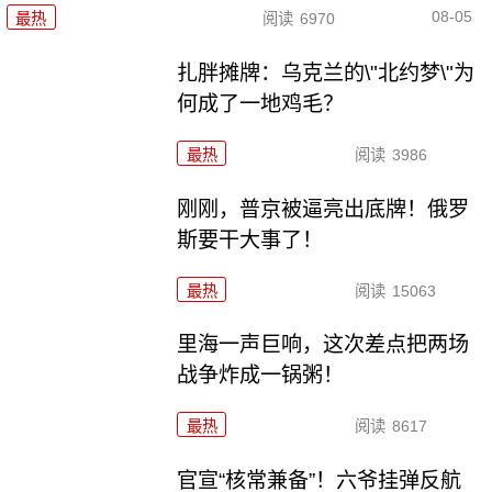
08-05
最热
阅读
6970
扎胖摊牌：乌克兰的\"北约梦\"为
何成了一地鸡毛？
最热
阅读
3986
刚刚，普京被逼亮出底牌！俄罗
斯要干大事了！
最热
阅读
15063
里海一声巨响，这次差点把两场
战争炸成一锅粥！
最热
阅读
8617
官宣“核常兼备”！六爷挂弹反航