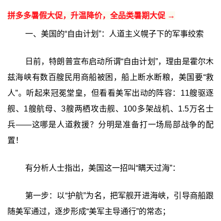
拼多多暑假大促，升温降价，全品类暑期大促 →
一、美国的“自由计划”：人道主义幌子下的军事绞索
日前，特朗普宣布启动所谓“自由计划”，理由是霍尔木
兹海峡有数百艘民用商船被困，船上断水断粮，美国要“救
人”。听起来冠冕堂皇，但看看美军出动的阵容：11艘驱逐
舰、1艘航母、3艘两栖攻击舰、100多架战机、1.5万名士
兵——这哪是人道救援？分明是准备打一场局部战争的配
置！
有分析人士指出，美国这一招叫“瞒天过海”：
第一步：以“护航”为名，把军舰开进海峡，引导商船跟
随美军通过，逐步形成“美军主导通行”的常态；