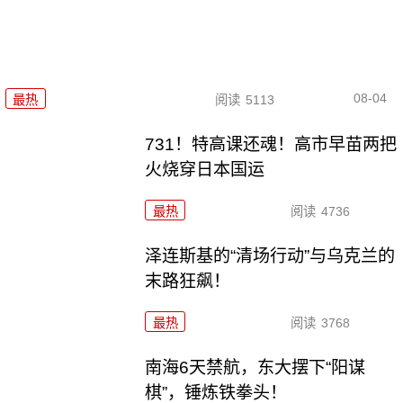
08-04
最热
阅读
5113
731！特高课还魂！高市早苗两把
火烧穿日本国运
最热
阅读
4736
泽连斯基的“清场行动”与乌克兰的
末路狂飙！
最热
阅读
3768
南海6天禁航，东大摆下“阳谋
棋”，锤炼铁拳头！