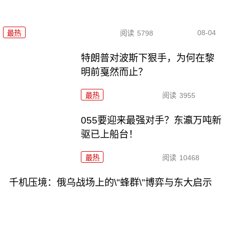
08-04
最热
阅读
5798
特朗普对波斯下狠手，为何在黎
明前戛然而止？
最热
阅读
3955
055要迎来最强对手？东瀛万吨新
驱已上船台！
最热
阅读
10468
千机压境：俄乌战场上的\"蜂群\"博弈与东大启示