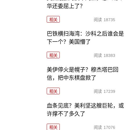
华还委屈上了？
相关
阅读
18735
巴铁横扫海湾：沙科之后谁会是
下一个？美国懵了
相关
阅读
18383
美伊停火是幌子？穆杰塔巴回
信，把中东棋盘掀了
相关
阅读
17239
血条见底？美利坚这艘巨轮，或
许撑不了多久了
相关
阅读
17076