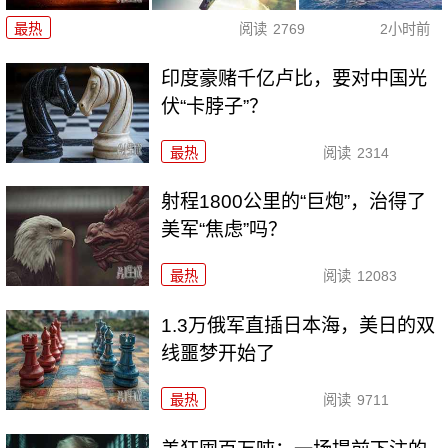
最热
阅读
2769
2小时前
印度豪赌千亿卢比，要对中国光
伏“卡脖子”？
最热
阅读
2314
射程1800公里的“巨炮”，治得了
美军“焦虑”吗？
最热
阅读
12083
1.3万俄军直插日本海，美日的双
线噩梦开始了
最热
阅读
9711