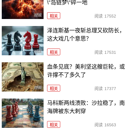
\"岛链梦\"碎一地
相关
阅读
17552
泽连斯基一夜斩总理又砍防长，
这大戏几个意思？
相关
阅读
17531
血条见底？美利坚这艘巨轮，或
许撑不了多久了
相关
阅读
17377
马科斯两线溃败：沙拉稳了，南
海牌被东大刺穿
相关
阅读
16563