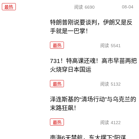
08-04
最热
阅读
6690
特朗普刚说要谈判，伊朗又是反
手就是一巴掌！
最热
阅读
5541
731！特高课还魂！高市早苗两把
火烧穿日本国运
最热
阅读
5132
泽连斯基的“清场行动”与乌克兰的
末路狂飙！
最热
阅读
4122
南海6天禁航，东大摆下“阳谋