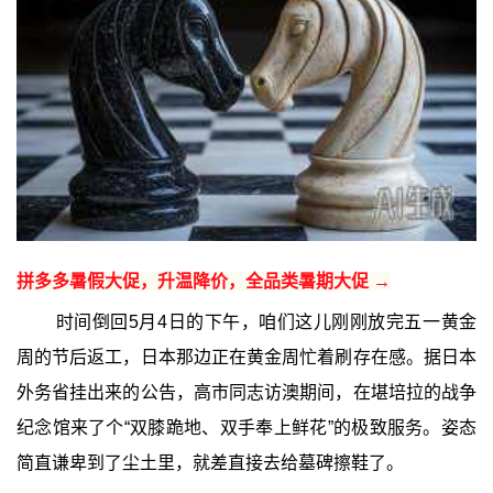
拼多多暑假大促，升温降价，全品类暑期大促 →
时间倒回5月4日的下午，咱们这儿刚刚放完五一黄金
周的节后返工，日本那边正在黄金周忙着刷存在感。据日本
外务省挂出来的公告，高市同志访澳期间，在堪培拉的战争
纪念馆来了个“双膝跪地、双手奉上鲜花”的极致服务。姿态
简直谦卑到了尘土里，就差直接去给墓碑擦鞋了。