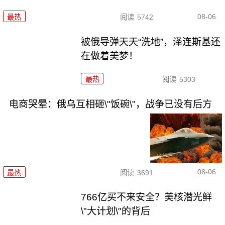
08-06
最热
阅读
5742
被俄导弹天天“洗地”，泽连斯基还
在做着美梦！
最热
阅读
5303
电商哭晕：俄乌互相砸\"饭碗\"，战争已没有后方
08-06
最热
阅读
3691
766亿买不来安全？美核潜光鲜
\"大计划\"的背后