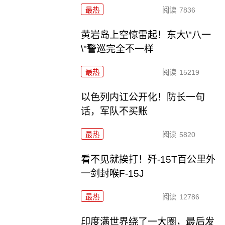
最热
阅读
7836
黄岩岛上空惊雷起！东大\"八一
\"警巡完全不一样
最热
阅读
15219
以色列内讧公开化！防长一句
话，军队不买账
最热
阅读
5820
看不见就挨打！歼-15T百公里外
一剑封喉F-15J
最热
阅读
12786
印度满世界绕了一大圈，最后发