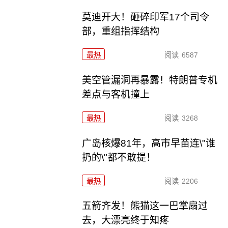
莫迪开大！砸碎印军17个司令
部，重组指挥结构
最热
阅读
6587
美空管漏洞再暴露！特朗普专机
差点与客机撞上
最热
阅读
3268
广岛核爆81年，高市早苗连\"谁
扔的\"都不敢提！
最热
阅读
2206
五箭齐发！熊猫这一巴掌扇过
去，大漂亮终于知疼