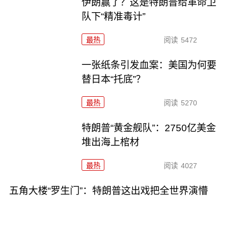
伊朗赢了？这是特朗普给革命卫
队下“精准毒计”
最热
阅读
5472
一张纸条引发血案：美国为何要
替日本“托底”？
最热
阅读
5270
特朗普“黄金舰队”：2750亿美金
堆出海上棺材
最热
阅读
4027
五角大楼“罗生门”：特朗普这出戏把全世界演懵