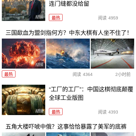
连门缝都没给留
最热
阅读
4959
三国歃血为盟剑指何方？中东大棋有人坐不住了！
最热
阅读
4364
2小时前
“工厂的工厂”：中国这棋彻底颠覆
全球工业版图
最热
阅读
4393
五角大楼吓唬中俄？这事恰恰暴露了美军的底裤