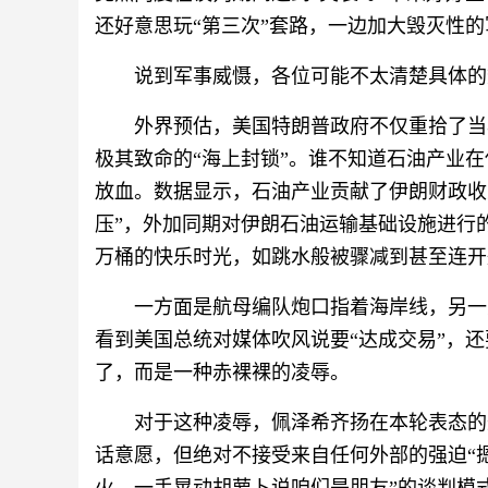
还好意思玩“第三次”套路，一边加大毁灭性
说到军事威慑，各位可能不太清楚具体的
外界预估，美国特朗普政府不仅重拾了当
极其致命的“海上封锁”。谁不知道石油产业
放血。数据显示，石油产业贡献了伊朗财政收入
压”，外加同期对伊朗石油运输基础设施进行的
万桶的快乐时光，如跳水般被骤减到甚至连开
一方面是航母编队炮口指着海岸线，另一
看到美国总统对媒体吹风说要“达成交易”，
了，而是一种赤裸裸的凌辱。
对于这种凌辱，佩泽希齐扬在本轮表态的
话意愿，但绝对不接受来自任何外部的强迫“