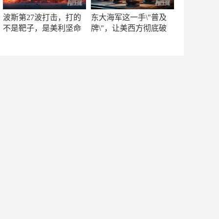
波斯第27波打击，打的
东大海军这一手\"普及
不是靶子，是美利坚命
牌\"，让美西方彻底破
门
防！