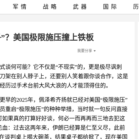
军情
战略
武器
国际
子”？美国极限施压撞上铁板
我要分享
式谈何可能？它不仅是“不现实”的，更是极尽讽刺
刀架在别人脖子上，还要别人笑着跟你谈合作，这是
经历过手术台前大风大浪的人才能顶得住的。
早的2025年，佩泽希齐扬就已经对美国“极限施压”
员重启“极限施压”的种种举措，当时就一句反问直接
可如果真的打算好好谈，何必一而再再而三地去犯这
见血：过去这两年来，伊朗已经算是仁至义尽，此前
坐在谈判桌上喝大碗茶，结果桌子都给掀了，现在美国