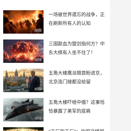
了
裤
一场被世界遗忘的战争，正
在刷新所有人的认知
三国歃血为盟剑指何方？中
东大棋有人坐不住了！
五角大楼鹰派翘首盼进京，
北京连门缝都没给留
五角大楼吓唬中俄？这事恰
恰暴露了美军的底裤