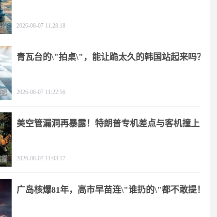
2026-08-07 11:28:18
青瓦台的\"拍桌\"，能让跪太久的韩国站起来吗？
2026-08-07 11:22:56
美空管漏洞再暴露！特朗普专机差点与客机撞上
2026-08-07 11:03:17
广岛核爆81年，高市早苗连\"谁扔的\"都不敢提！