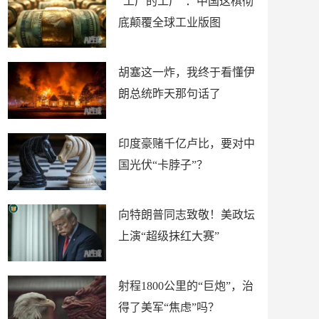
“工厂的工厂”：中国这棋彻
底颠覆全球工业版图
胡塞这一炸，我终于看懂伊
朗总统昨天那句话了
印度豪赌千亿卢比，要对中
国光伏“卡脖子”？
向特朗普同志致敬！美政坛
上演“超级抹红大赛”
射程1800公里的“巨炮”，治
得了美军“焦虑”吗？