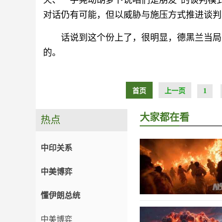
火、一手晃动胡萝卜说咱们是朋友”的谈判模
对话仍有可能，但以威胁与施压方式推进谈判
话说到这个份上了，很明显，德黑兰当局
的。
首页
上一页
1
大家都在看
热点
中印关系
中美博弈
懂伊朗总统
中美博弈