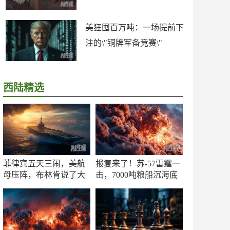
美狂囤百万吨：一场提前下
注的\"铜牌军备竞赛\"
西陆精选
菲律宾五天三闹，美航
报复来了！苏-57雷霆一
母压阵，布林肯说了大
击，7000吨粮船沉海底
实话