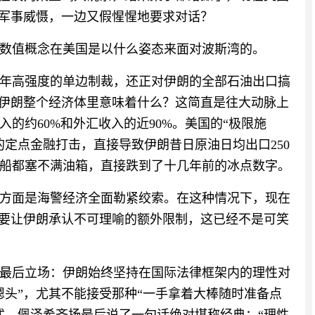
的军事威慑，一边又假惺惺地要求对话？
数值概念在美国是以什么姿态来面对波斯湾的。
年高强度的单边制裁，还正对伊朗的全部石油出口搞
在伊朗整个经济体里意味着什么？这简直是往大动脉上
的约60%和外汇收入的近90%。美国的“极限施
定点金融打击，直接导致伊朗昔日原油日均出口250
船都塞不满油箱，直接跌到了十几年前的冰点数字。
方面是海警经济全面勒紧绞索。在这种情况下，现在
还要让伊朗承认不可理喻的额外限制，这已经不是可笑
最后立场：伊朗始终坚持在国际法律框架内的理性对
摁头”，尤其不能接受那种“一手拿着大棒随时准备点