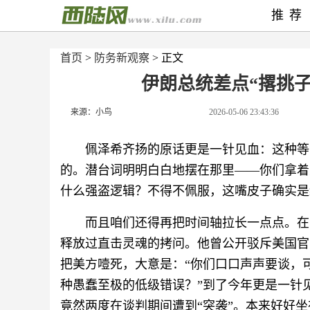
推荐
首页
>
防务新观察
> 正文
伊朗总统差点“撂挑
来源：小鸟
2026-05-06 23:43:36
佩泽希齐扬的原话更是一针见血：这种等
的。潜台词明明白白地摆在那里——你们拿着
什么强盗逻辑？不得不佩服，这嘴皮子确实是
而且咱们还得再把时间轴拉长一点点。在更
释放过直击灵魂的拷问。他曾公开驳斥美国官
把美方噎死，大意是：“你们口口声声要谈，
种愚蠢至极的低级错误？”到了今年更是一针
竟然两度在谈判期间遭到“突袭”。本来好好