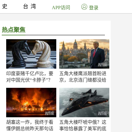
历史
台湾
APP访问
登录
热点聚焦
印度豪赌千亿卢比，要
五角大楼鹰派翘首盼进
对中国光伏“卡脖子”？
京，北京连门缝都没给
留
胡塞这一炸，我终于看
五角大楼吓唬中俄？这
懂伊朗总统昨天那句话
事恰恰暴露了美军的底