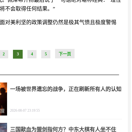
式。佩泽希齐扬最后说了一句话绝对堪称经典：“理性
将不会取得任何结果。”
面对美利坚的政策调整仍然是极其气愤且极度警惕
2
3
4
5
下一页
一场被世界遗忘的战争，正在刷新所有人的认知
2026-08-07 23:19:55
三国歃血为盟剑指何方？中东大棋有人坐不住