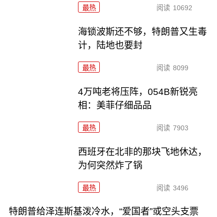
最热
阅读
10692
海锁波斯还不够，特朗普又生毒
计，陆地也要封
最热
阅读
8099
4万吨老将压阵，054B新锐亮
相：美菲仔细品品
最热
阅读
7903
西班牙在北非的那块飞地休达，
为何突然炸了锅
最热
阅读
3496
特朗普给泽连斯基泼冷水，“爱国者”或空头支票