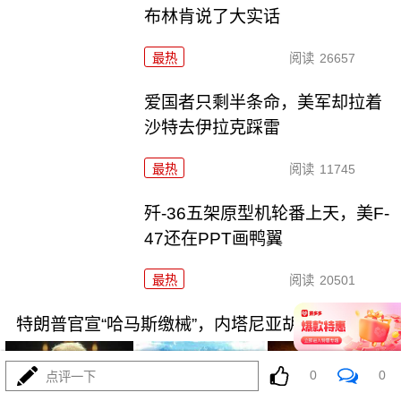
布林肯说了大实话
最热
阅读
26657
爱国者只剩半条命，美军却拉着
沙特去伊拉克踩雷
最热
阅读
11745
歼-36五架原型机轮番上天，美F-
47还在PPT画鸭翼
最热
阅读
20501
特朗普官宣“哈马斯缴械”，内塔尼亚胡不认账
0
0
点评一下