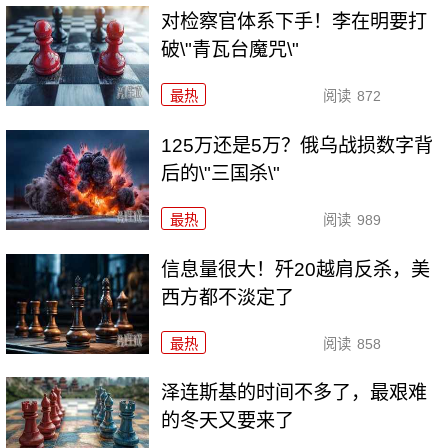
对检察官体系下手！李在明要打
破\"青瓦台魔咒\"
最热
阅读
872
125万还是5万？俄乌战损数字背
后的\"三国杀\"
最热
阅读
989
信息量很大！歼20越肩反杀，美
西方都不淡定了
最热
阅读
858
泽连斯基的时间不多了，最艰难
的冬天又要来了