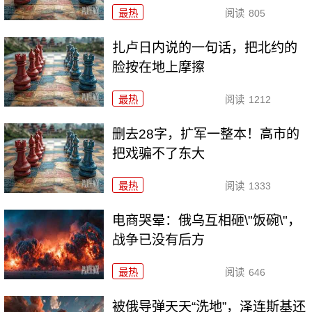
最热
阅读
805
扎卢日内说的一句话，把北约的
脸按在地上摩擦
最热
阅读
1212
删去28字，扩军一整本！高市的
把戏骗不了东大
最热
阅读
1333
电商哭晕：俄乌互相砸\"饭碗\"，
战争已没有后方
最热
阅读
646
被俄导弹天天“洗地”，泽连斯基还