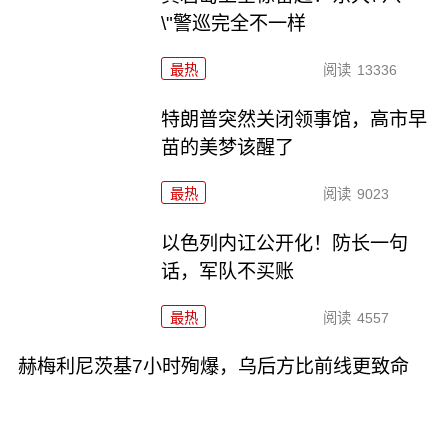
\"警巡完全不一样
最热
阅读
13336
特朗普突然关闭领事馆，高市早
苗的美梦该醒了
最热
阅读
9023
以色列内讧公开化！防长一句
话，军队不买账
最热
阅读
4557
赫梅利尼茨基7小时殉爆，乌后方比前线更致命