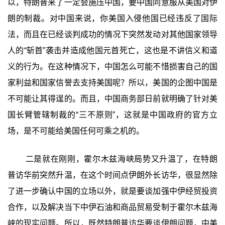
以，特朗普来了一定会施压中国，要中国同意服从美国对伊
朗的制裁。对中国来说，你美国入侵他国已经违反了国际
法，而且在已经谈判成功的情况下突然发动对其他国家领导
人的“斩首”袭击并造成他国元首死亡，这也是不讲信义和道
义的行为。在这种情况下，中国怎么可能不惜损害自己的国
家利益和国家信誉去支持美国呢？所以，美国的企图中国是
不可能让其得逞的。而且，中国商务部日前就明确了针对美
国长臂管辖制裁的“三不原则”，这就是中国政府的官方立
场，是不可能给美国任何可乘之机的。
二是就在刚刚，霍尔木兹海峡局势又升温了，在特朗
普访华前突然升温，在这个时间点伊朗外长访华，很显然除
了进一步确认中国的立场以外，就是要谈加强中伊经贸投资
合作，以及解决当下中伊石油和商品贸易受制于霍尔木兹海
峡的现实问题。所以，既然特朗普访华要谈伊朗问题，中美