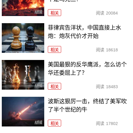
相关
阅读
20084
菲律宾告洋状，中国直接上水
炮：炮灰代价才开始
相关
阅读
18618
美国最狠的反华鹰派，怎么访个
华还委屈上了？
相关
阅读
18483
波斯这狠厉一击，终结了美军吹
了半个世纪的牛
相关
阅读
17802