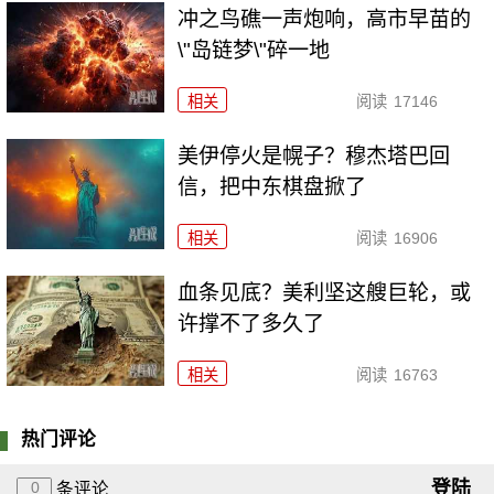
冲之鸟礁一声炮响，高市早苗的
\"岛链梦\"碎一地
相关
阅读
17146
美伊停火是幌子？穆杰塔巴回
信，把中东棋盘掀了
相关
阅读
16906
血条见底？美利坚这艘巨轮，或
许撑不了多久了
相关
阅读
16763
热门评论
登陆
0
条评论