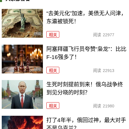
“去美元化”加速，美债无人问津，
东瀛被锁死！
相关
阅读
22977
阿塞拜疆飞行员夸赞“枭龙”：比比
F-16强多了！
相关
阅读
22913
生死时刻提前到来！俄乌战争终
到见分晓的时刻？
相关
阅读
21980
打了4年半，俄回过神，最大对手
不是乌克兰？