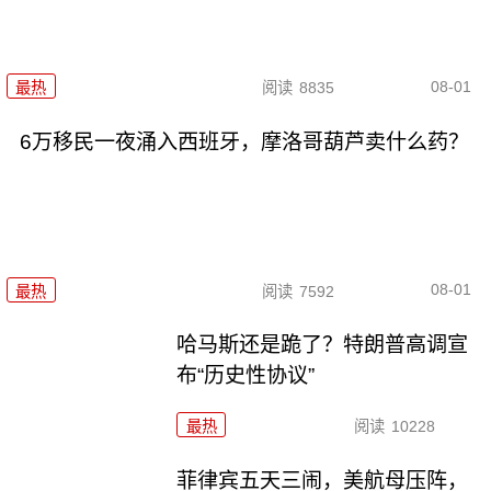
08-01
最热
阅读
8835
6万移民一夜涌入西班牙，摩洛哥葫芦卖什么药？
08-01
最热
阅读
7592
哈马斯还是跪了？特朗普高调宣
布“历史性协议”
最热
阅读
10228
菲律宾五天三闹，美航母压阵，