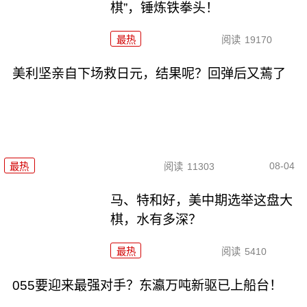
棋”，锤炼铁拳头！
最热
阅读
19170
美利坚亲自下场救日元，结果呢？回弹后又蔫了
08-04
最热
阅读
11303
马、特和好，美中期选举这盘大
棋，水有多深？
最热
阅读
5410
055要迎来最强对手？东瀛万吨新驱已上船台！