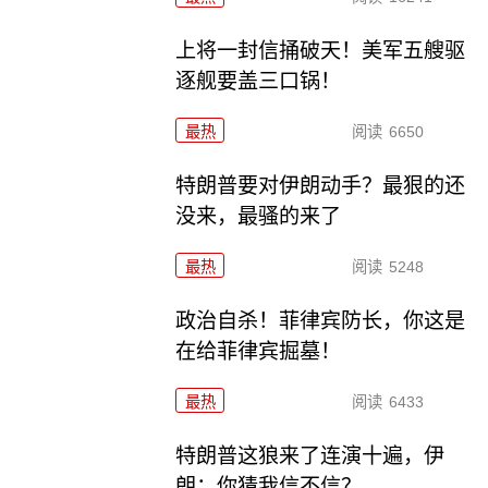
上将一封信捅破天！美军五艘驱
逐舰要盖三口锅！
最热
阅读
6650
特朗普要对伊朗动手？最狠的还
没来，最骚的来了
最热
阅读
5248
政治自杀！菲律宾防长，你这是
在给菲律宾掘墓！
最热
阅读
6433
特朗普这狼来了连演十遍，伊
朗：你猜我信不信？