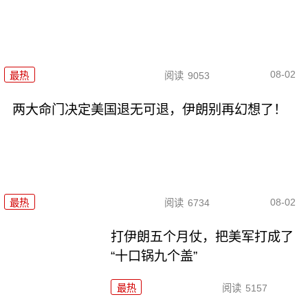
08-02
最热
阅读
9053
两大命门决定美国退无可退，伊朗别再幻想了！
08-02
最热
阅读
6734
打伊朗五个月仗，把美军打成了
“十口锅九个盖”
最热
阅读
5157