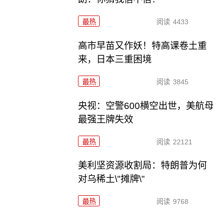
最热
阅读
4433
高市早苗又作妖！特高课卷土重
来，日本三重困境
最热
阅读
3845
央视：空警600横空出世，美航母
最强王牌失效
最热
阅读
22121
美利坚资源收割局：特朗普为何
对乌稀土\"摊牌\"
最热
阅读
9768