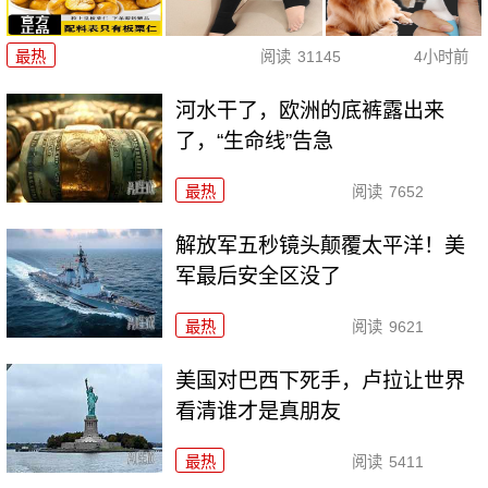
最热
阅读
31145
4小时前
河水干了，欧洲的底裤露出来
了，“生命线”告急
最热
阅读
7652
解放军五秒镜头颠覆太平洋！美
军最后安全区没了
最热
阅读
9621
美国对巴西下死手，卢拉让世界
看清谁才是真朋友
最热
阅读
5411