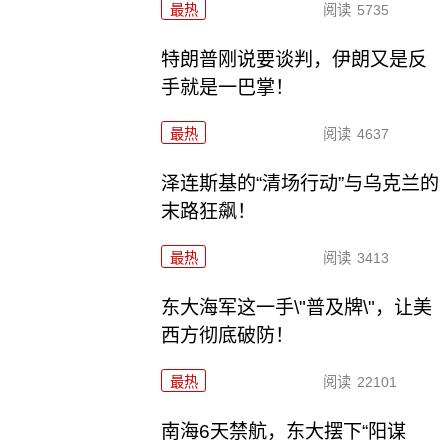
最热
阅读
5735
特朗普刚说要谈判，伊朗又是反
手就是一巴掌！
最热
阅读
4637
泽连斯基的“清场行动”与乌克兰的
末路狂飙！
最热
阅读
3413
东大海军这一手\"普及牌\"，让美
西方彻底破防！
最热
阅读
22101
南海6天禁航，东大摆下“阳谋