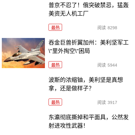
普京不忍了！俄突破禁忌，猛轰
美资无人机工厂
最热
阅读
8298
吞金巨兽折翼加州：美利坚军工
\"里外掏空\"困局
最热
阅读
5944
波斯的浓缩铀，美利坚是真想
拿，还是做样子？
最热
阅读
3917
东瀛彻底撕掉和平面具，公然发
射进攻性武器！