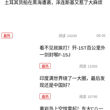
土耳其货船在黑海遭袭，泽连斯基又惹了大麻烦
08-05
最热
阅读
14249
看不见就挨打！歼-15T百公里外
一剑封喉F-15J
最热
阅读
11056
印度满世界绕了一大圈，最后发
现还是中国好？
最热
阅读
10795
黄岩岛上空惊雷起！东大\"八一