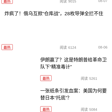
08-07
最热
阅读
9015
炸疯了！俄乌互掀“仓库战”，28枚导弹全拦不住
08-06
最热
阅读
6124
伊朗赢了？这是特朗普给革命卫
队下“精准毒计”
最热
阅读
5261
一张纸条引发血案：美国为何要
替日本“托底”？
最热
阅读
5084