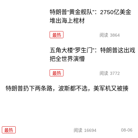
特朗普“黄金舰队”：2750亿美金
堆出海上棺材
最热
阅读
3864
五角大楼“罗生门”：特朗普这出戏
把全世界演懵
最热
阅读
3772
特朗普扔下两条路，波斯都不选，美军机又被揍
08-06
最热
阅读
16694