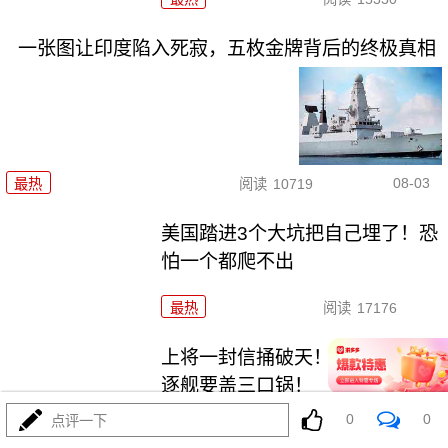
一张图让印度陷入死寂，五枚金牌背后的终极真相
08-03
最热
阅读
10719
美国踏进3个大坑把自己埋了！恐
怕一个都爬不出
最热
阅读
17176
上将一封信捅破天！美军五艘驱
逐舰要盖三口锅！
0
0
点评一下
最热
阅读
7304