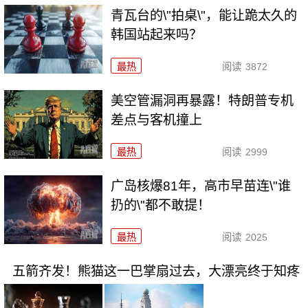
青瓦台的\"拍桌\"，能让跪太久的
韩国站起来吗？
最热
阅读
3872
美空管漏洞再暴露！特朗普专机
差点与客机撞上
最热
阅读
2999
广岛核爆81年，高市早苗连\"谁
扔的\"都不敢提！
最热
阅读
2025
五箭齐发！熊猫这一巴掌扇过去，大漂亮终于知疼