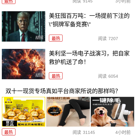
最热
阅读
9145
3小时前
美狂囤百万吨：一场提前下注的
\"铜牌军备竞赛\"
最热
阅读
7207
美利坚一场电子战演习，把自家
救护机送了命！
最热
阅读
6054
双十一现货专场真如平台商家所说的那样吗？
最热
阅读
31145
4小时前