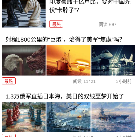
印度豪赌千亿卢比，要对中国光
伏“卡脖子”？
最热
阅读
697
射程1800公里的“巨炮”，治得了美军“焦虑”吗？
最热
阅读
11421
3小时前
1.3万俄军直插日本海，美日的双线噩梦开始了