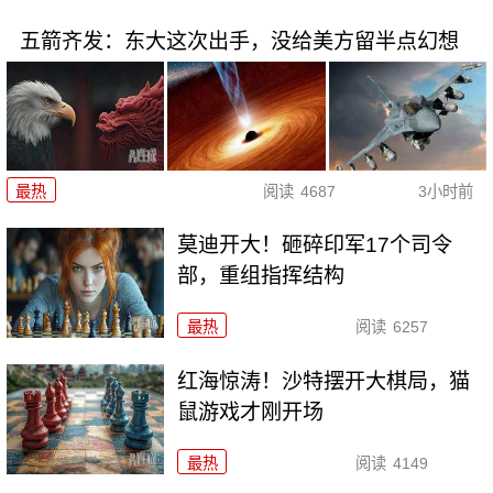
五箭齐发：东大这次出手，没给美方留半点幻想
最热
阅读
4687
3小时前
莫迪开大！砸碎印军17个司令
部，重组指挥结构
最热
阅读
6257
红海惊涛！沙特摆开大棋局，猫
鼠游戏才刚开场
最热
阅读
4149