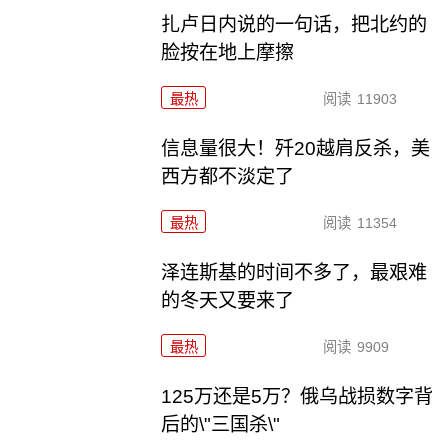
扎卢日内说的一句话，把北约的
脸按在地上摩擦
最热
阅读
11903
信息量很大！歼20越肩反杀，美
西方都不淡定了
最热
阅读
11354
泽连斯基的时间不多了，最艰难
的冬天又要来了
最热
阅读
9909
125万还是5万？俄乌战损数字背
后的\"三国杀\"