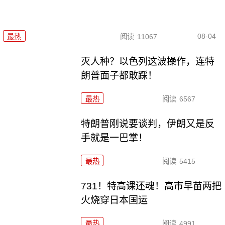
08-04
最热
阅读
11067
灭人种？以色列这波操作，连特
朗普面子都敢踩！
最热
阅读
6567
特朗普刚说要谈判，伊朗又是反
手就是一巴掌！
最热
阅读
5415
731！特高课还魂！高市早苗两把
火烧穿日本国运
最热
阅读
4991