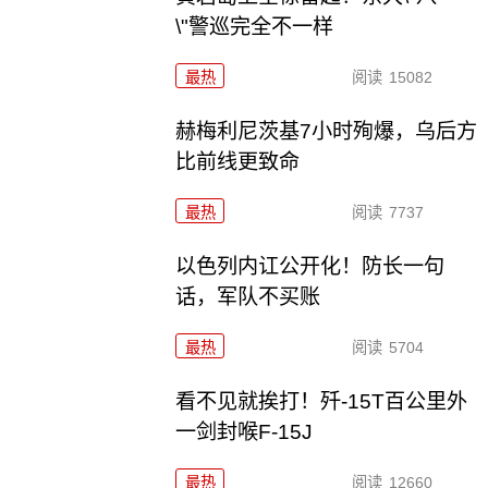
\"警巡完全不一样
最热
阅读
15082
赫梅利尼茨基7小时殉爆，乌后方
比前线更致命
最热
阅读
7737
以色列内讧公开化！防长一句
话，军队不买账
最热
阅读
5704
看不见就挨打！歼-15T百公里外
一剑封喉F-15J
最热
阅读
12660