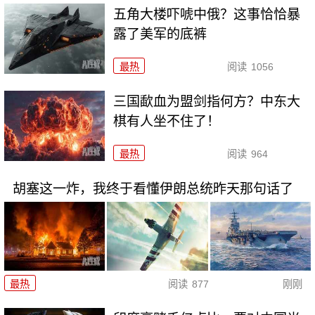
五角大楼吓唬中俄？这事恰恰暴
露了美军的底裤
最热
阅读
1056
三国歃血为盟剑指何方？中东大
棋有人坐不住了！
最热
阅读
964
胡塞这一炸，我终于看懂伊朗总统昨天那句话了
最热
阅读
877
刚刚