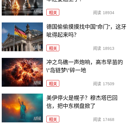
相关
阅读
18934
德国偷偷摸摸找中国“命门”，这牙
呲得起来吗？
相关
阅读
18913
冲之鸟礁一声炮响，高市早苗的
\"岛链梦\"碎一地
相关
阅读
17509
美伊停火是幌子？穆杰塔巴回
信，把中东棋盘掀了
相关
阅读
17468