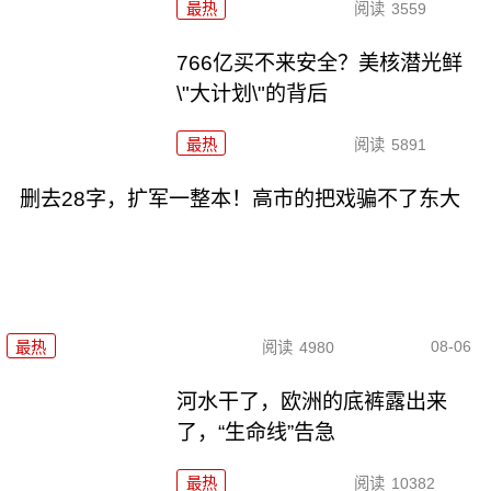
最热
阅读
3559
766亿买不来安全？美核潜光鲜
\"大计划\"的背后
最热
阅读
5891
删去28字，扩军一整本！高市的把戏骗不了东大
08-06
最热
阅读
4980
河水干了，欧洲的底裤露出来
了，“生命线”告急
最热
阅读
10382