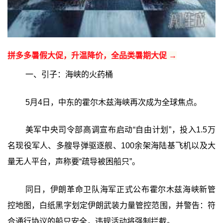
拼多多暑假大促，升温降价，全品类暑期大促 →
一、引子：海峡的火药桶
5月4日，中东的霍尔木兹海峡再次成为全球焦点。
美军中央司令部高调宣布启动“自由计划”，投入1.5万
名现役军人、多艘导弹驱逐舰、100余架海陆基飞机以及大
量无人平台，声称要“疏导被困船只”。
同日，伊朗革命卫队海军正式公布霍尔木兹海峡新管
控地图，白纸黑字划定伊朗武装力量管控范围，并警告：符
合通行协议的船只安全，违规活动将强制拦截。