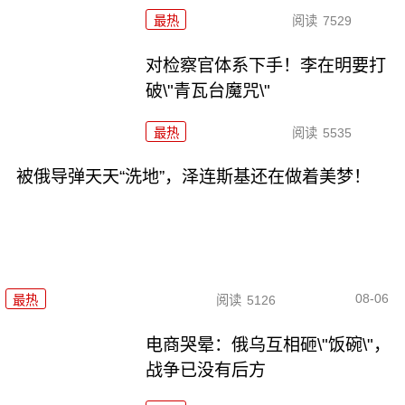
最热
阅读
7529
对检察官体系下手！李在明要打
破\"青瓦台魔咒\"
最热
阅读
5535
被俄导弹天天“洗地”，泽连斯基还在做着美梦！
08-06
最热
阅读
5126
电商哭晕：俄乌互相砸\"饭碗\"，
战争已没有后方