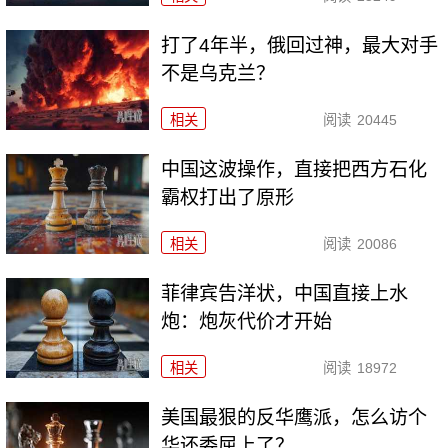
打了4年半，俄回过神，最大对手
不是乌克兰？
相关
阅读
20445
中国这波操作，直接把西方石化
霸权打出了原形
相关
阅读
20086
菲律宾告洋状，中国直接上水
炮：炮灰代价才开始
相关
阅读
18972
美国最狠的反华鹰派，怎么访个
华还委屈上了？