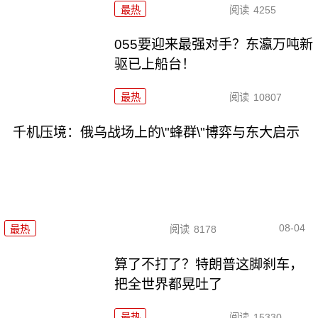
最热
阅读
4255
055要迎来最强对手？东瀛万吨新
驱已上船台！
最热
阅读
10807
千机压境：俄乌战场上的\"蜂群\"博弈与东大启示
08-04
最热
阅读
8178
算了不打了？特朗普这脚刹车，
把全世界都晃吐了
最热
阅读
15330