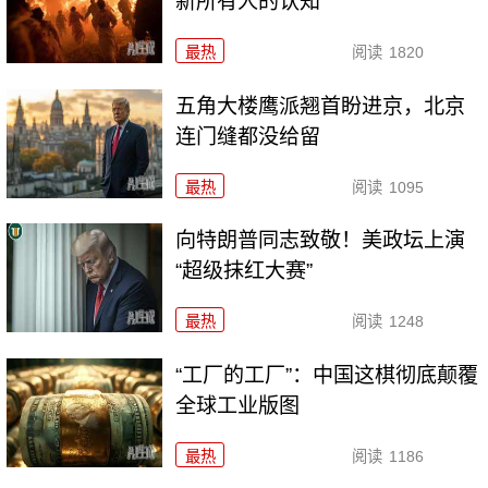
新所有人的认知
最热
阅读
1820
五角大楼鹰派翘首盼进京，北京
连门缝都没给留
最热
阅读
1095
向特朗普同志致敬！美政坛上演
“超级抹红大赛”
最热
阅读
1248
“工厂的工厂”：中国这棋彻底颠覆
全球工业版图
最热
阅读
1186