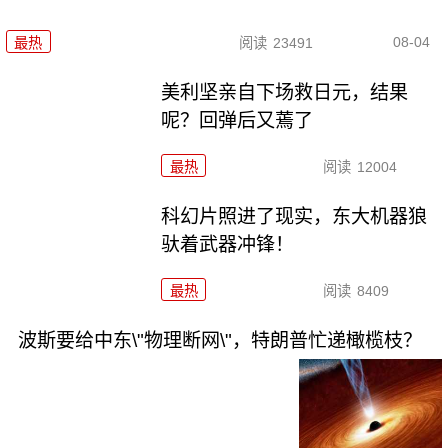
08-04
最热
阅读
23491
美利坚亲自下场救日元，结果
呢？回弹后又蔫了
最热
阅读
12004
科幻片照进了现实，东大机器狼
驮着武器冲锋！
最热
阅读
8409
波斯要给中东\"物理断网\"，特朗普忙递橄榄枝？