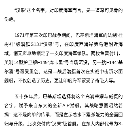
“汉果”这个名字，对印度海军而言，是一道深可见骨的
伤疤。
1971年第三次印巴战争期间，巴基斯坦海军的法制“桂
树神”级潜艇S131“汉果”号，在印度西海岸第乌港附近海
域，悄无声息地锁定了一支印度海军编队。两枚鱼雷射出，
英制14型护卫舰F149“库卡里”号当场沉没，另一艘F144“基
尔潘”号遭受重创。这是二战后潜艇首次在实战中击沉水面
舰艇，不仅创造了历史，更让印度海军蒙受了奇耻大辱。
五十多年后，巴基斯坦选择将这个充满荣耀与威慑的
名字，赋予来自东大的全新AIP潜艇，其战略意图昭然若
揭：这不是简单的传承，而是宣示着水下猎杀能力的全面回
归与升级。此次交付的“汉果”级首艇，在东大内部代号为S-