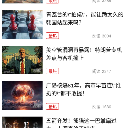
最热
阅读
3255
青瓦台的\"拍桌\"，能让跪太久的
韩国站起来吗？
最热
阅读
3094
美空管漏洞再暴露！特朗普专机
差点与客机撞上
最热
阅读
2347
广岛核爆81年，高市早苗连\"谁
扔的\"都不敢提！
最热
阅读
1636
五箭齐发！熊猫这一巴掌扇过