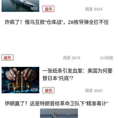
最热
阅读
8415
炸疯了！俄乌互掀“仓库战”，28枚导弹全拦不住
最热
阅读
5679
3小时前
一张纸条引发血案：美国为何要
替日本“托底”？
最热
阅读
4642
伊朗赢了？这是特朗普给革命卫队下“精准毒计”