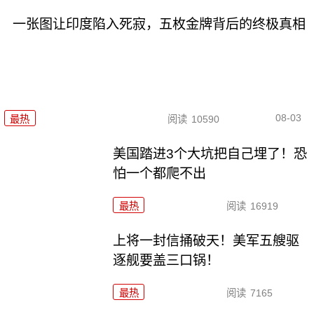
一张图让印度陷入死寂，五枚金牌背后的终极真相
08-03
最热
阅读
10590
美国踏进3个大坑把自己埋了！恐
怕一个都爬不出
最热
阅读
16919
上将一封信捅破天！美军五艘驱
逐舰要盖三口锅！
最热
阅读
7165