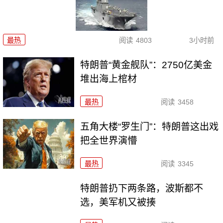
最热
阅读
4803
3小时前
特朗普“黄金舰队”：2750亿美金
堆出海上棺材
最热
阅读
3458
五角大楼“罗生门”：特朗普这出戏
把全世界演懵
最热
阅读
3345
特朗普扔下两条路，波斯都不
选，美军机又被揍