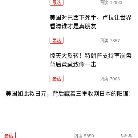
最热
阅读
12933
美国对巴西下死手，卢拉让世界
看清谁才是真朋友
最热
阅读
7357
惊天大反转！特朗普支持率崩盘
背后竟藏致命一击
最热
阅读
7068
美国如此救日元，背后藏着三重收割日本的阳谋！
08-05
最热
阅读
5850