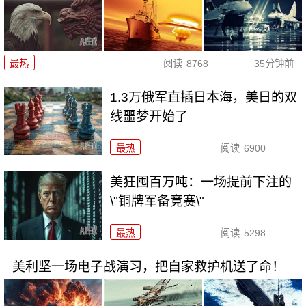
最热
阅读
8768
35分钟前
1.3万俄军直插日本海，美日的双
线噩梦开始了
最热
阅读
6900
美狂囤百万吨：一场提前下注的
\"铜牌军备竞赛\"
最热
阅读
5298
美利坚一场电子战演习，把自家救护机送了命！