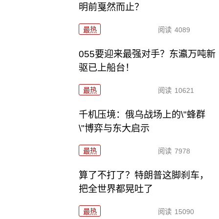
明前戛然而止？
最热
阅读
4089
055要迎来最强对手？东瀛万吨新
驱已上船台！
最热
阅读
10621
千机压境：俄乌战场上的\"蜂群
\"博弈与东大启示
最热
阅读
7978
算了不打了？特朗普这脚刹车，
把全世界都晃吐了
最热
阅读
15090