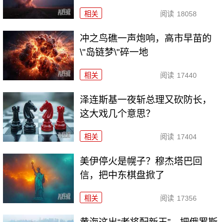
相关
阅读
18058
冲之鸟礁一声炮响，高市早苗的
\"岛链梦\"碎一地
相关
阅读
17440
泽连斯基一夜斩总理又砍防长，
这大戏几个意思？
相关
阅读
17404
美伊停火是幌子？穆杰塔巴回
信，把中东棋盘掀了
相关
阅读
17356