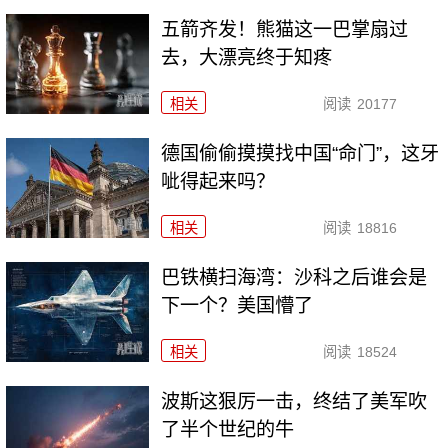
五箭齐发！熊猫这一巴掌扇过
去，大漂亮终于知疼
相关
阅读
20177
德国偷偷摸摸找中国“命门”，这牙
呲得起来吗？
相关
阅读
18816
巴铁横扫海湾：沙科之后谁会是
下一个？美国懵了
相关
阅读
18524
波斯这狠厉一击，终结了美军吹
了半个世纪的牛