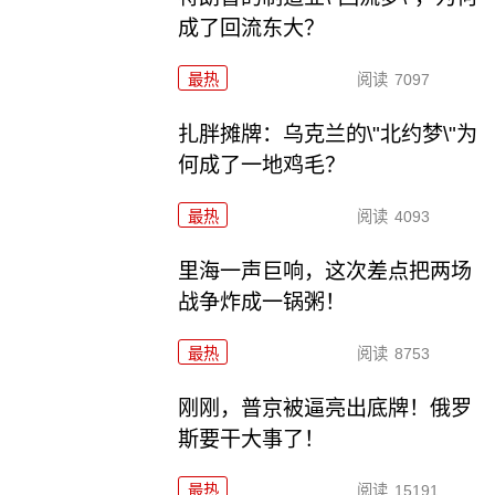
成了回流东大？
最热
阅读
7097
扎胖摊牌：乌克兰的\"北约梦\"为
何成了一地鸡毛？
最热
阅读
4093
里海一声巨响，这次差点把两场
战争炸成一锅粥！
最热
阅读
8753
刚刚，普京被逼亮出底牌！俄罗
斯要干大事了！
最热
阅读
15191