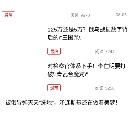
08-06
最热
阅读
9570
125万还是5万？俄乌战损数字背
后的\"三国杀\"
最热
阅读
7244
对检察官体系下手！李在明要打
破\"青瓦台魔咒\"
最热
阅读
5256
被俄导弹天天“洗地”，泽连斯基还在做着美梦！