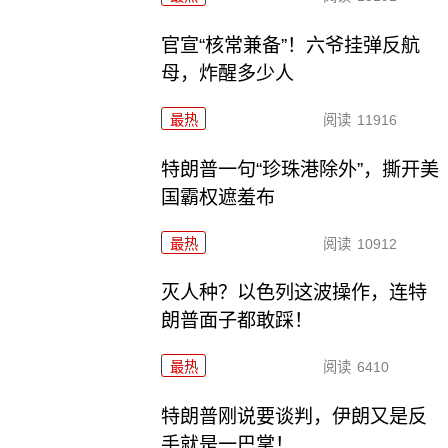
官宣“核常兼备”！六爷挂弹反航
母，炸醒多少人
最热
阅读
11916
特朗普一句“珍珠港除外”，撕开美
国霸权遮羞布
最热
阅读
10912
灭人种？以色列这波操作，连特
朗普面子都敢踩！
最热
阅读
6410
特朗普刚说要谈判，伊朗又是反
手就是一巴掌！