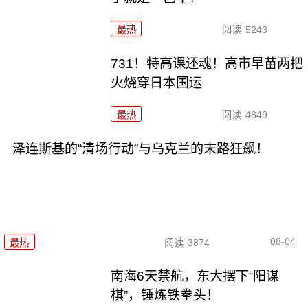
最热
阅读
5243
731！特高课还魂！高市早苗两把
火烧穿日本国运
最热
阅读
4849
泽连斯基的“清场行动”与乌克兰的末路狂飙！
08-04
最热
阅读
3874
南海6天禁航，东大摆下“阳谋
棋”，锤炼铁拳头！