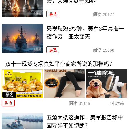
去，大漂亮终于知疼
最热
阅读
20177
央视短短5秒钟，美军3年兵推一
夜作废！亚太变天
最热
阅读
15668
双十一现货专场真如平台商家所说的那样吗？
最热
阅读
31145
4小时前
五角大楼这操作！美军报告称中
国导弹不如伊朗？