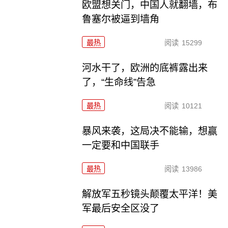
欧盟想关门，中国人就翻墙，布
鲁塞尔被逼到墙角
最热
阅读
15299
河水干了，欧洲的底裤露出来
了，“生命线”告急
最热
阅读
10121
暴风来袭，这局决不能输，想赢
一定要和中国联手
最热
阅读
13986
解放军五秒镜头颠覆太平洋！美
军最后安全区没了