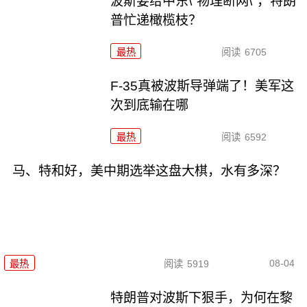
波斯要给中东\"物理断网\"，特朗
普忙递橄榄枝？
最热
阅读
6705
F-35真被波斯导弹端了！美军这
次到底输在哪
最热
阅读
6592
马、特和好，美中期选举这盘大棋，水有多深？
08-04
最热
阅读
5919
特朗普对波斯下狠手，为何在黎