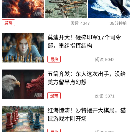
最热
阅读
4347
35分钟前
莫迪开大！砸碎印军17个司令
部，重组指挥结构
最热
阅读
5042
五箭齐发：东大这次出手，没给
美方留半点幻想
最热
阅读
3371
红海惊涛！沙特摆开大棋局，猫
鼠游戏才刚开场