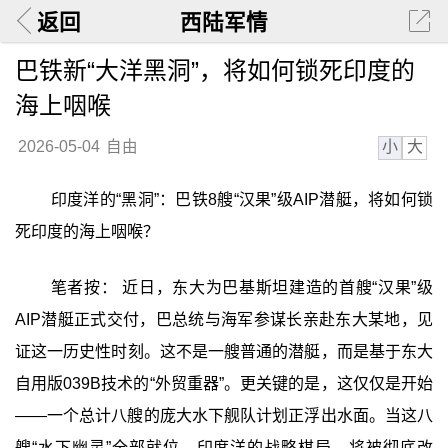
返回
西陆军情
巴铁新“大洋黑洞”，将如何锁死印度的
海上咽喉
小
大
2026-05-04
自由
印度洋的“黑洞”：巴铁8艘“汉果”级AIP潜艇，将如何锁
死印度的海上咽喉？
笔者按： 近日，东大为巴基斯坦建造的首艘“汉果”级
AIP潜艇正式交付，巴总统与海军参谋长亲赴东大某地，见
证这一历史性时刻。这不是一艘普通的潜艇，而是基于东大
自用版039B技术的“外贸重器”。更关键的是，这仅仅是开始
——一个总计八艘的庞大水下舰队计划正浮出水面。当这八
艘“水下幽灵”全部就位，印度洋的战略棋局，将被彻底改