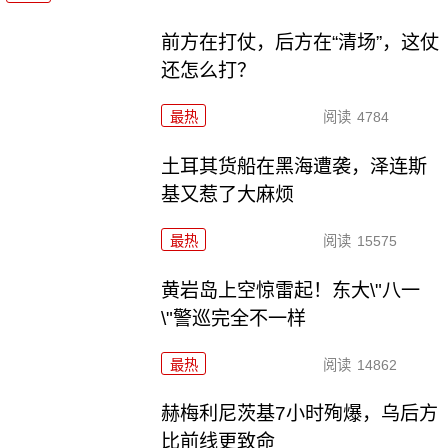
前方在打仗，后方在“清场”，这仗
还怎么打？
最热
阅读
4784
土耳其货船在黑海遭袭，泽连斯
基又惹了大麻烦
最热
阅读
15575
黄岩岛上空惊雷起！东大\"八一
\"警巡完全不一样
最热
阅读
14862
赫梅利尼茨基7小时殉爆，乌后方
比前线更致命