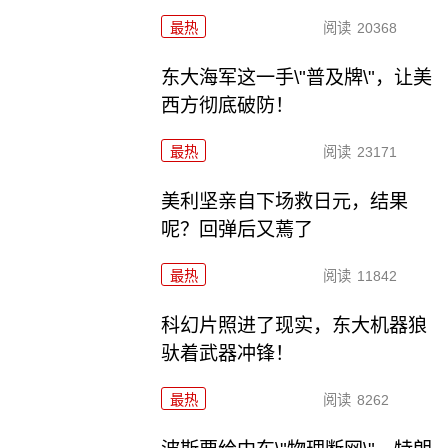
最热
阅读
20368
东大海军这一手\"普及牌\"，让美
西方彻底破防！
最热
阅读
23171
美利坚亲自下场救日元，结果
呢？回弹后又蔫了
最热
阅读
11842
科幻片照进了现实，东大机器狼
驮着武器冲锋！
最热
阅读
8262