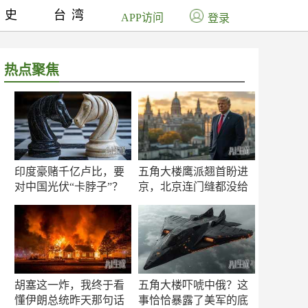
历史
台湾
APP访问
登录
热点聚焦
印度豪赌千亿卢比，要
五角大楼鹰派翘首盼进
对中国光伏“卡脖子”？
京，北京连门缝都没给
留
胡塞这一炸，我终于看
五角大楼吓唬中俄？这
懂伊朗总统昨天那句话
事恰恰暴露了美军的底