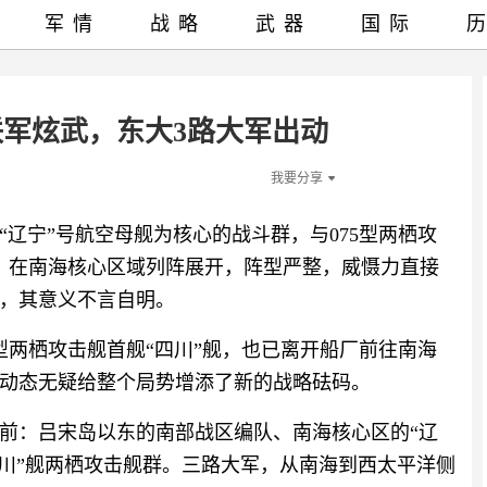
军情
战略
武器
国际
联军炫武，东大3路大军出动
我要分享
辽宁”号航空母舰为核心的战斗群，与075型两栖攻
舰，在南海核心区域列阵展开，阵型严整，威慑力直接
，其意义不言自明。
型两栖攻击舰首舰“四川”舰，也已离开船厂前往南海
动态无疑给整个局势增添了新的战略砝码。
前：吕宋岛以东的南部战区编队、南海核心区的“辽
四川”舰两栖攻击舰群。三路大军，从南海到西太平洋侧