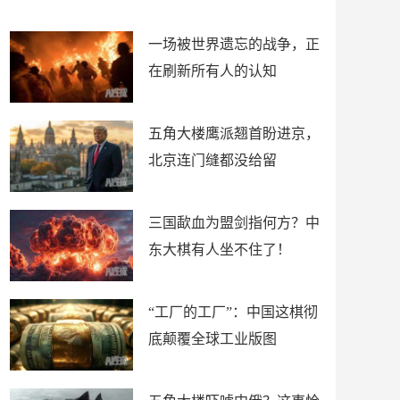
了
裤
一场被世界遗忘的战争，正
在刷新所有人的认知
五角大楼鹰派翘首盼进京，
北京连门缝都没给留
三国歃血为盟剑指何方？中
东大棋有人坐不住了！
“工厂的工厂”：中国这棋彻
底颠覆全球工业版图