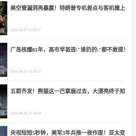
美空管漏洞再暴露！特朗普专机差点与客机撞上
2026-08-07 11:03:17
广岛核爆81年，高市早苗连\"谁扔的\"都不敢提！
2026-08-07 10:55:12
五箭齐发！熊猫这一巴掌扇过去，大漂亮终于知
疼
2026-08-06 23:56:44
央视短短5秒钟，美军3年兵推一夜作废！亚太变