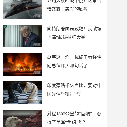
五角大楼吓唬中俄？这事恰
恰暴露了美军的底裤
向特朗普同志致敬！美政坛
上演“超级抹红大赛”
胡塞这一炸，我终于看懂伊
朗总统昨天那句话了
印度豪赌千亿卢比，要对中
国光伏“卡脖子”？
射程1800公里的“巨炮”，治
得了美军“焦虑”吗？