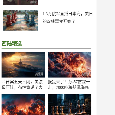
1.3万俄军直插日本海，美日
的双线噩梦开始了
西陆精选
菲律宾五天三闹，美航
报复来了！苏-57雷霆一
母压阵，布林肯说了大
击，7000吨粮船沉海底
实话