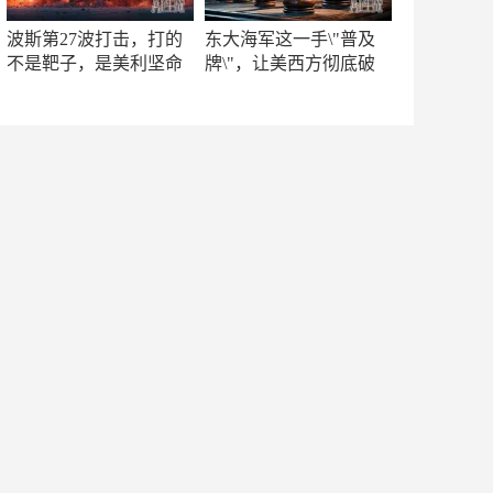
波斯第27波打击，打的
东大海军这一手\"普及
不是靶子，是美利坚命
牌\"，让美西方彻底破
门
防！