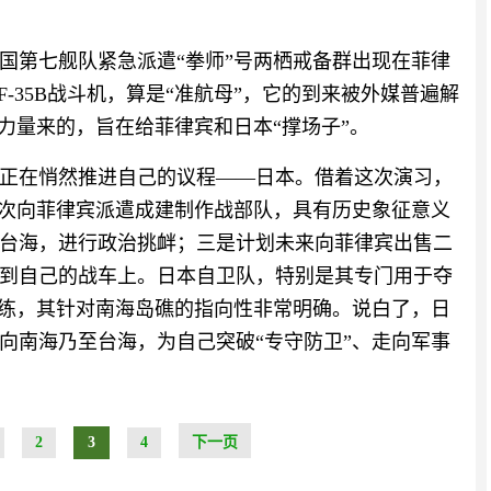
国第七舰队紧急派遣“拳师”号两栖戒备群出现在菲律
-35B战斗机，算是“准航母”，它的到来被外媒普遍解
力量来的，旨在给菲律宾和日本“撑场子”。
正在悄然推进自己的议程——日本。借着这次演习，
首次向菲律宾派遣成建制作战部队，具有历史象征意义
台海，进行政治挑衅；三是计划未来向菲律宾出售二
到自己的战车上。日本自卫队，特别是其专门用于夺
训练，其针对南海岛礁的指向性非常明确。说白了，日
向南海乃至台海，为自己突破“专守防卫”、走向军事
2
3
4
下一页