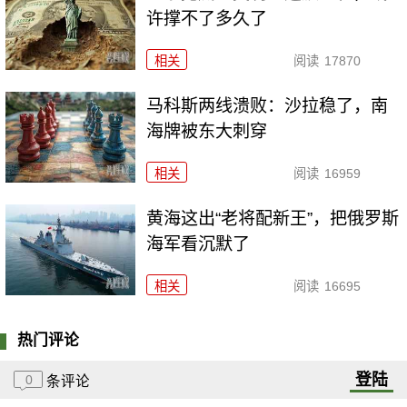
许撑不了多久了
相关
阅读
17870
马科斯两线溃败：沙拉稳了，南
海牌被东大刺穿
相关
阅读
16959
黄海这出“老将配新王”，把俄罗斯
海军看沉默了
相关
阅读
16695
热门评论
登陆
0
条评论