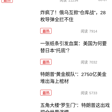
最热
阅读
11234
炸疯了！俄乌互掀“仓库战”，28
枚导弹全拦不住
最热
阅读
7914
一张纸条引发血案：美国为何要
替日本“托底”？
最热
阅读
7032
特朗普“黄金舰队”：2750亿美金
堆出海上棺材
最热
阅读
5733
五角大楼“罗生门”：特朗普这出戏