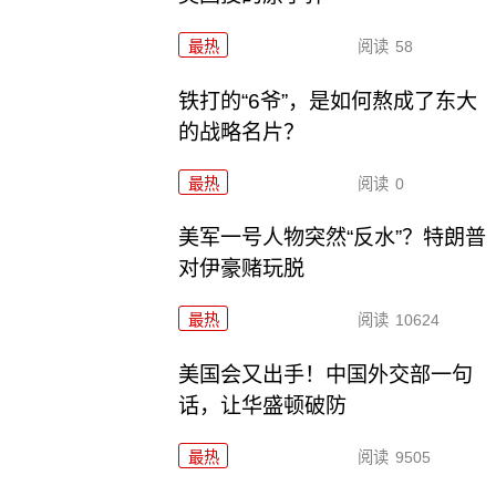
最热
阅读
58
铁打的“6爷”，是如何熬成了东大
的战略名片？
最热
阅读
0
美军一号人物突然“反水”？特朗普
对伊豪赌玩脱
最热
阅读
10624
美国会又出手！中国外交部一句
话，让华盛顿破防
最热
阅读
9505