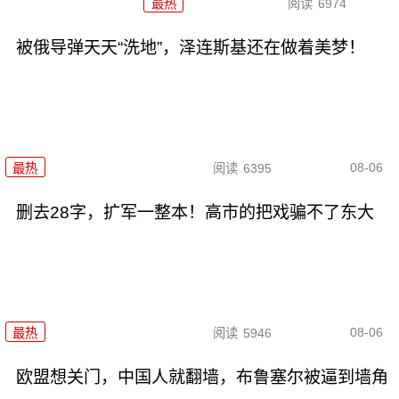
最热
阅读
6974
被俄导弹天天“洗地”，泽连斯基还在做着美梦！
08-06
最热
阅读
6395
删去28字，扩军一整本！高市的把戏骗不了东大
08-06
最热
阅读
5946
欧盟想关门，中国人就翻墙，布鲁塞尔被逼到墙角