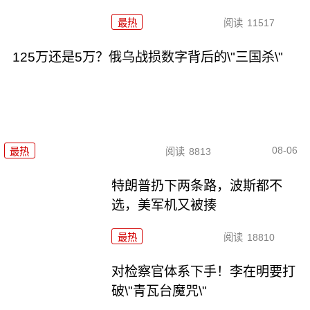
最热
阅读
11517
125万还是5万？俄乌战损数字背后的\"三国杀\"
08-06
最热
阅读
8813
特朗普扔下两条路，波斯都不
选，美军机又被揍
最热
阅读
18810
对检察官体系下手！李在明要打
破\"青瓦台魔咒\"