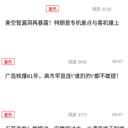
最热
阅读
6110
美空管漏洞再暴露！特朗普专机差点与客机撞上
08-07
最热
阅读
5082
广岛核爆81年，高市早苗连\"谁扔的\"都不敢提！
08-07
最热
阅读
3777