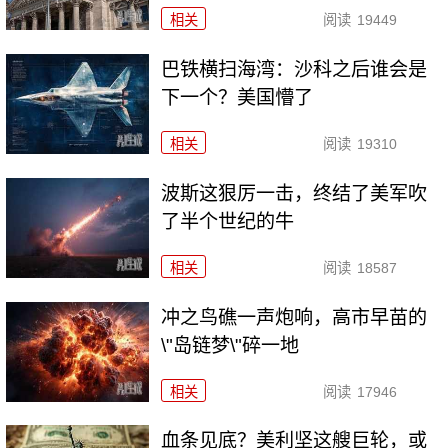
相关
阅读
19449
巴铁横扫海湾：沙科之后谁会是
下一个？美国懵了
相关
阅读
19310
波斯这狠厉一击，终结了美军吹
了半个世纪的牛
相关
阅读
18587
冲之鸟礁一声炮响，高市早苗的
\"岛链梦\"碎一地
相关
阅读
17946
血条见底？美利坚这艘巨轮，或