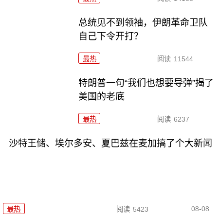
总统见不到领袖，伊朗革命卫队
自己下令开打？
最热
阅读
11544
特朗普一句“我们也想要导弹”揭了
美国的老底
最热
阅读
6237
沙特王储、埃尔多安、夏巴兹在麦加搞了个大新闻
08-08
最热
阅读
5423