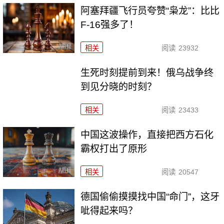
阿塞拜疆飞行员夸赞“枭龙”：比比
F-16强多了！
相关
阅读
23932
生死时刻提前到来！俄乌战争终
到见分晓的时刻？
相关
阅读
23433
中国这波操作，直接把西方石化
霸权打出了原形
相关
阅读
20547
德国偷偷摸摸找中国“命门”，这牙
呲得起来吗？