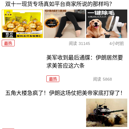
双十一现货专场真如平台商家所说的那样吗？
最热
阅读
31145
4小时前
美军收到最后通牒：伊朗居然要
求美答应这六条
最热
阅读
5868
五角大楼急疯了！伊朗这场仗把美帝家底打穿了！