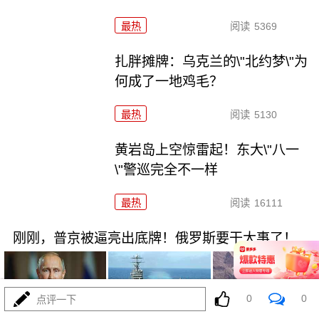
最热
阅读
5369
扎胖摊牌：乌克兰的\"北约梦\"为
何成了一地鸡毛？
最热
阅读
5130
黄岩岛上空惊雷起！东大\"八一
\"警巡完全不一样
最热
阅读
16111
刚刚，普京被逼亮出底牌！俄罗斯要干大事了！
0
0
点评一下