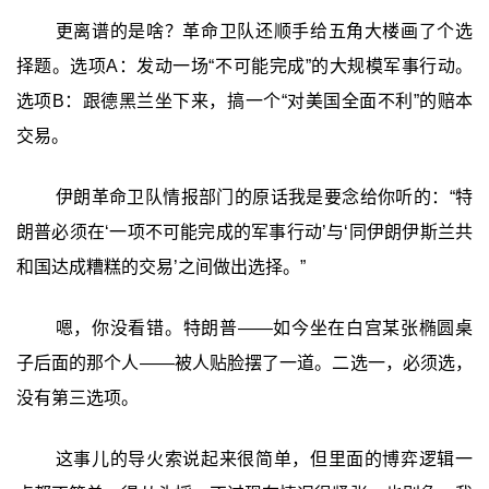
更离谱的是啥？革命卫队还顺手给五角大楼画了个选
择题。选项A：发动一场“不可能完成”的大规模军事行动。
选项B：跟德黑兰坐下来，搞一个“对美国全面不利”的赔本
交易。
伊朗革命卫队情报部门的原话我是要念给你听的：“特
朗普必须在‘一项不可能完成的军事行动’与‘同伊朗伊斯兰共
和国达成糟糕的交易’之间做出选择。”
嗯，你没看错。特朗普——如今坐在白宫某张椭圆桌
子后面的那个人——被人贴脸摆了一道。二选一，必须选，
没有第三选项。
这事儿的导火索说起来很简单，但里面的博弈逻辑一