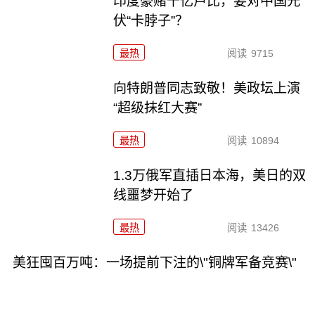
印度豪赌千亿卢比，要对中国光
伏“卡脖子”？
最热
阅读
9715
向特朗普同志致敬！美政坛上演
“超级抹红大赛”
最热
阅读
10894
1.3万俄军直插日本海，美日的双
线噩梦开始了
最热
阅读
13426
美狂囤百万吨：一场提前下注的\"铜牌军备竞赛\"