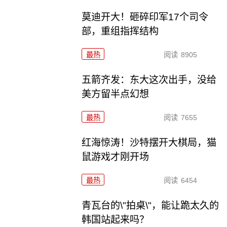
莫迪开大！砸碎印军17个司令
部，重组指挥结构
最热
阅读
8905
五箭齐发：东大这次出手，没给
美方留半点幻想
最热
阅读
7655
红海惊涛！沙特摆开大棋局，猫
鼠游戏才刚开场
最热
阅读
6454
青瓦台的\"拍桌\"，能让跪太久的
韩国站起来吗？