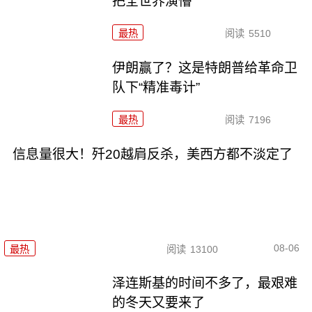
把全世界演懵
最热
阅读
5510
伊朗赢了？这是特朗普给革命卫
队下“精准毒计”
最热
阅读
7196
信息量很大！歼20越肩反杀，美西方都不淡定了
08-06
最热
阅读
13100
泽连斯基的时间不多了，最艰难
的冬天又要来了