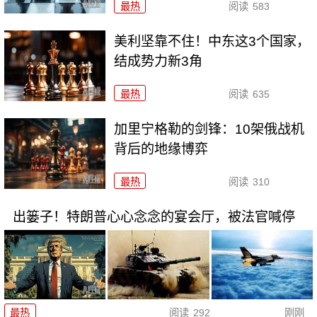
最热
阅读
583
美利坚靠不住！中东这3个国家，
结成势力新3角
最热
阅读
635
加里宁格勒的剑锋：10架俄战机
背后的地缘博弈
最热
阅读
310
出篓子！特朗普心心念念的宴会厅，被法官喊停
最热
阅读
292
刚刚