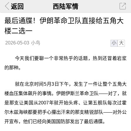
返回
西陆军情
最后通牒！伊朗革命卫队直接给五角大
楼二选一
小
大
2026-05-03
小鸟
今天我们要聊一个非常热乎的话题，热到还冒着岩浆
的那种。
就在北京时间5月3日下午，发生了一件让整个五角大
楼血压集体飙升的事情。伊朗伊斯兰革命卫队——对了，就
是那支让美国从2007年就开始头疼、让第五舰队每次过霍
尔木兹海峡都要把手心攥出汗来的那支精锐部队——对外公
开宣布，他们已经向美国国防部发出了最后通牒。