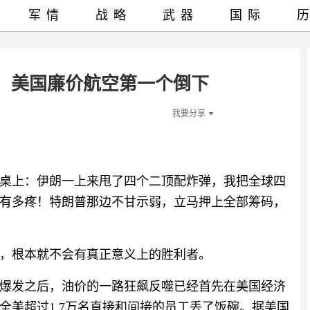
军情
战略
武器
国际
！美国廉价航空第一个倒下
我要分享
桌上：伊朗一上来甩了四个二顶配炸弹，我把全球四
有多疼！特朗普那边不甘示弱，立马押上全部筹码，
，根本就不会有真正意义上的胜利者。
爆发之后，油价的一路狂飙反噬已经首先在美国经济
全美超过1.7万名直接和间接的员工丢了饭碗。据美国