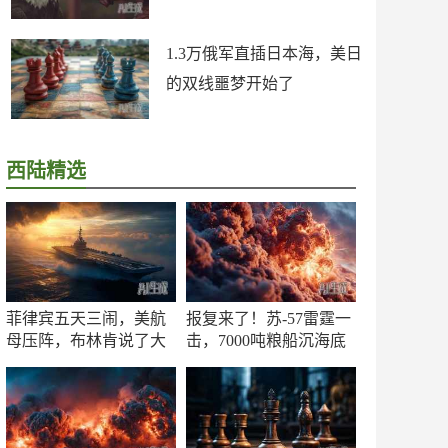
1.3万俄军直插日本海，美日
的双线噩梦开始了
西陆精选
菲律宾五天三闹，美航
报复来了！苏-57雷霆一
母压阵，布林肯说了大
击，7000吨粮船沉海底
实话