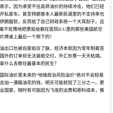
表示，因为承受不住高昂油价的持续冲击，他们已经
开私家车。甚至特朗普本人最新民调里的不支持率也
伊朗服软，反而给了自己财政系统一个大耳刮子。这
毫不犹豫地把票投给躺在医院ICU里的那些美国航空
片牌桌上最后一个倒下的！
油出口也被自家掐住了脉，经济本就因为常年制裁苦
国外的订单却无法装船交付，外汇钞票一天天枯竭。
拿什么去稳住最基本的民生？
国际油价里未来的“地缘政治风险溢价”绝对不会轻易
去加一满箱油花的钱，明天可能就短了三分之一。更
业国家，随时有可能因为飞涨的运费和原料成本，推