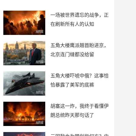
了
裤
一场被世界遗忘的战争，正
在刷新所有人的认知
五角大楼鹰派翘首盼进京，
北京连门缝都没给留
五角大楼吓唬中俄？这事恰
恰暴露了美军的底裤
胡塞这一炸，我终于看懂伊
朗总统昨天那句话了