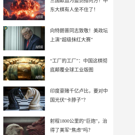
三国歃血为盟剑指何方？中
东大棋有人坐不住了！
向特朗普同志致敬！美政坛
上演“超级抹红大赛”
“工厂的工厂”：中国这棋彻
底颠覆全球工业版图
印度豪赌千亿卢比，要对中
国光伏“卡脖子”？
射程1800公里的“巨炮”，治
得了美军“焦虑”吗？