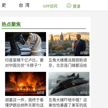
历史
台湾
APP访问
登录
热点聚焦
印度豪赌千亿卢比，要
五角大楼鹰派翘首盼进
对中国光伏“卡脖子”？
京，北京连门缝都没给
留
胡塞这一炸，我终于看
五角大楼吓唬中俄？这
懂伊朗总统昨天那句话
事恰恰暴露了美军的底