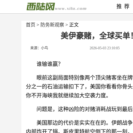
推荐
首页
>
防务新观察
> 正文
美伊豪赌，全球买单
来源：小鸟
2026-05-03 23:10:05
谁输谁赢？
眼前这副局面特别像两个顶尖赌客坐在牌
分之一的石油运输扣下了，美国你看看你骨头
你不开海峡我就继续加大空袭力度。
问题是，这种凶险的对赌消耗战玩到最后
美国那边的代价是实实在在的。伊朗战争
内部炸开了锅。斯皮里特航空倒下的那一刻，