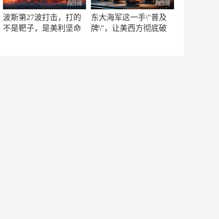
波斯第27波打击，打的
东大海军这一手\"普及
不是靶子，是美利坚命
牌\"，让美西方彻底破
门
防！