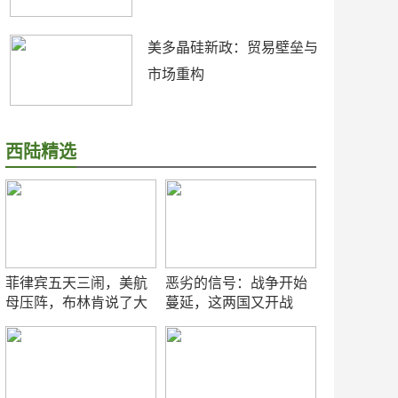
美多晶硅新政：贸易壁垒与
市场重构
西陆精选
菲律宾五天三闹，美航
恶劣的信号：战争开始
母压阵，布林肯说了大
蔓延，这两国又开战
实话
了！