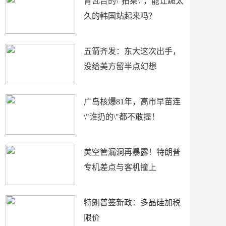
青瓦台的\"拍桌\"，能让跪太
久的韩国站起来吗？
五箭齐发：东大这次出手，
没给美方留半点幻想
广岛核爆81年，高市早苗连
\"谁扔的\"都不敢提！
美空管漏洞再暴露！特朗普
专机差点与客机撞上
特朗普签新政：多晶硅加税
限价