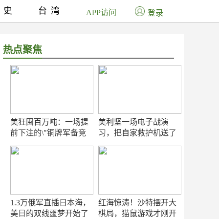
历史
台湾
APP访问
登录
热点聚焦
美狂囤百万吨：一场提
美利坚一场电子战演
前下注的\"铜牌军备竞
习，把自家救护机送了
赛\"
命！
1.3万俄军直插日本海，
红海惊涛！沙特摆开大
美日的双线噩梦开始了
棋局，猫鼠游戏才刚开