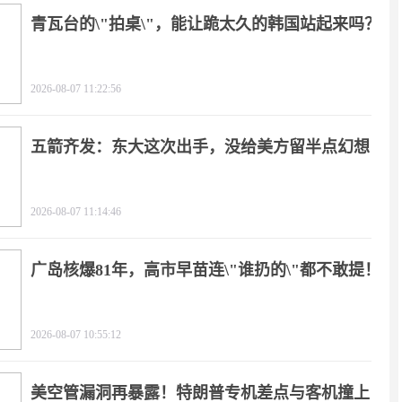
青瓦台的\"拍桌\"，能让跪太久的韩国站起来吗？
2026-08-07 11:22:56
五箭齐发：东大这次出手，没给美方留半点幻想
2026-08-07 11:14:46
广岛核爆81年，高市早苗连\"谁扔的\"都不敢提！
2026-08-07 10:55:12
美空管漏洞再暴露！特朗普专机差点与客机撞上