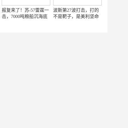
报复来了！苏-57雷霆一
波斯第27波打击，打的
击，7000吨粮船沉海底
不是靶子，是美利坚命
门