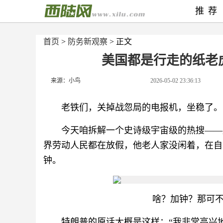
推荐
首页
>
防务新观察
> 正文
美国都是行走的纸老
来源：小鸟
2026-05-02 23:36:13
老铁们，关掉战忽局的电报机，坐稳了。
今天咱拆解一个史诗级宇宙级的热搜——
界劳动人民都在放假，他老人家没闲着，在自
钟。
啥？加钟？那可
特朗普的原话大概是这样：“我非常高兴