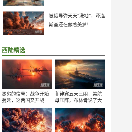
被俄导弹天天“洗地”，泽连
斯基还在做着美梦！
西陆精选
恶劣的信号：战争开始
菲律宾五天三闹，美航
蔓延，这两国又开战
母压阵，布林肯说了大
了！
实话