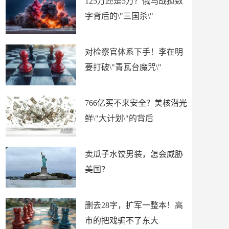
125万还是5万？俄乌战损数
字背后的\"三国杀\"
对检察官体系下手！李在明
要打破\"青瓦台魔咒\"
766亿买不来安全？美核潜光
鲜\"大计划\"的背后
卖瓜子水饺男装，怎会威胁
美国？
删去28字，扩军一整本！高
市的把戏骗不了东大