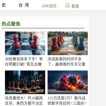
历史
台湾
APP访问
登录
热点聚焦
对检察官体系下手！李
泽连斯基的时间不多
在明要打破\"青瓦台魔
了，最艰难的冬天又要
咒\"
来了
信息量很大！歼20越肩
125万还是5万？俄乌战
反杀，美西方都不淡定
损数字背后的\"三国杀\"