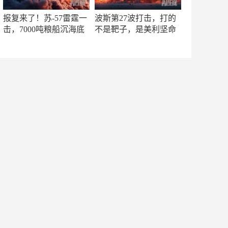
报复来了！苏-57雷霆一
波斯第27波打击，打的
击，7000吨粮船沉海底
不是靶子，是美利坚命
门