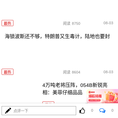
08-03
最热
阅读
8750
海锁波斯还不够，特朗普又生毒计，陆地也要封
08-03
最热
阅读
8604
4万吨老将压阵，054B新锐亮
相：美菲仔细品品
最热
阅读
8366
0
0
点评一下
吞金巨兽折翼加州：美利坚军工\"里外掏空\"困局