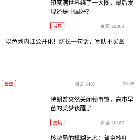
印度满世界绕了一大圈，最后发
现还是中国好？
最热
阅读
12203
以色列内讧公开化！防长一句话，军队不买账
08-05
最热
阅读
5489
特朗普突然关闭领事馆，高市早
苗的美梦该醒了
最热
阅读
10187
核牌局的模糊艺术：普京核红