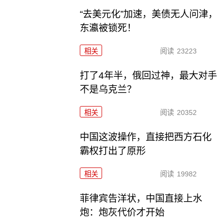
“去美元化”加速，美债无人问津，
东瀛被锁死！
相关
阅读
23223
打了4年半，俄回过神，最大对手
不是乌克兰？
相关
阅读
20352
中国这波操作，直接把西方石化
霸权打出了原形
相关
阅读
19982
菲律宾告洋状，中国直接上水
炮：炮灰代价才开始