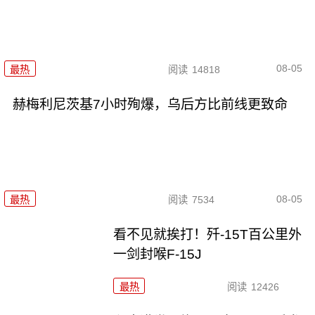
08-05
最热
阅读
14818
赫梅利尼茨基7小时殉爆，乌后方比前线更致命
08-05
最热
阅读
7534
看不见就挨打！歼-15T百公里外
一剑封喉F-15J
最热
阅读
12426