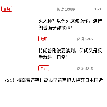
08-04
最热
阅读
10889
灭人种？以色列这波操作，连特
朗普面子都敢踩！
最热
阅读
6365
特朗普刚说要谈判，伊朗又是反
手就是一巴掌！
最热
阅读
5215
731！特高课还魂！高市早苗两把火烧穿日本国运