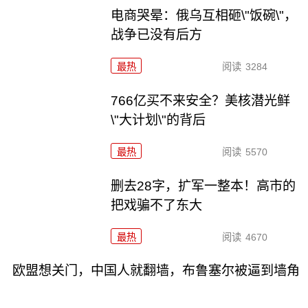
电商哭晕：俄乌互相砸\"饭碗\"，
战争已没有后方
最热
阅读
3284
766亿买不来安全？美核潜光鲜
\"大计划\"的背后
最热
阅读
5570
删去28字，扩军一整本！高市的
把戏骗不了东大
最热
阅读
4670
欧盟想关门，中国人就翻墙，布鲁塞尔被逼到墙角