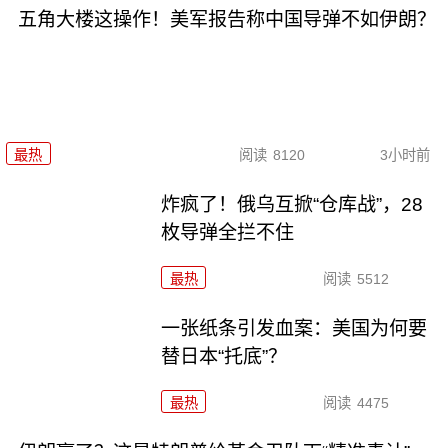
五角大楼这操作！美军报告称中国导弹不如伊朗？
最热
阅读
8120
3小时前
炸疯了！俄乌互掀“仓库战”，28
枚导弹全拦不住
最热
阅读
5512
一张纸条引发血案：美国为何要
替日本“托底”？
最热
阅读
4475