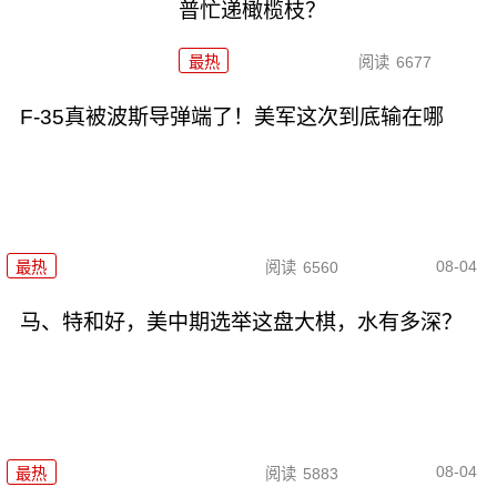
普忙递橄榄枝？
最热
阅读
6677
F-35真被波斯导弹端了！美军这次到底输在哪
08-04
最热
阅读
6560
马、特和好，美中期选举这盘大棋，水有多深？
08-04
最热
阅读
5883