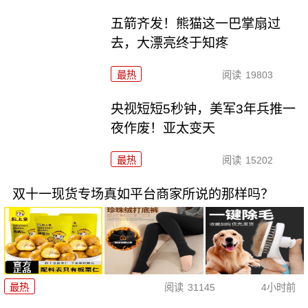
五箭齐发！熊猫这一巴掌扇过
去，大漂亮终于知疼
最热
阅读
19803
央视短短5秒钟，美军3年兵推一
夜作废！亚太变天
最热
阅读
15202
双十一现货专场真如平台商家所说的那样吗？
最热
阅读
31145
4小时前