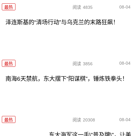
08-04
最热
阅读
4835
泽连斯基的“清场行动”与乌克兰的末路狂飙！
08-04
最热
阅读
3856
南海6天禁航，东大摆下“阳谋棋”，锤炼铁拳头！
08-04
最热
阅读
20308
东大海军这一手\"普及牌\"，让美