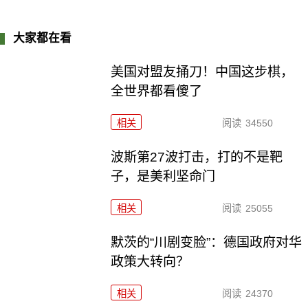
大家都在看
美国对盟友捅刀！中国这步棋，
全世界都看傻了
相关
阅读
34550
波斯第27波打击，打的不是靶
子，是美利坚命门
相关
阅读
25055
默茨的“川剧变脸”：德国政府对华
政策大转向？
相关
阅读
24370