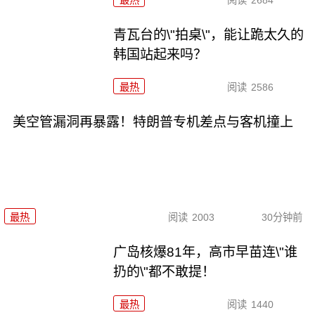
青瓦台的\"拍桌\"，能让跪太久的
韩国站起来吗？
最热
阅读
2586
美空管漏洞再暴露！特朗普专机差点与客机撞上
最热
阅读
2003
30分钟前
广岛核爆81年，高市早苗连\"谁
扔的\"都不敢提！
最热
阅读
1440