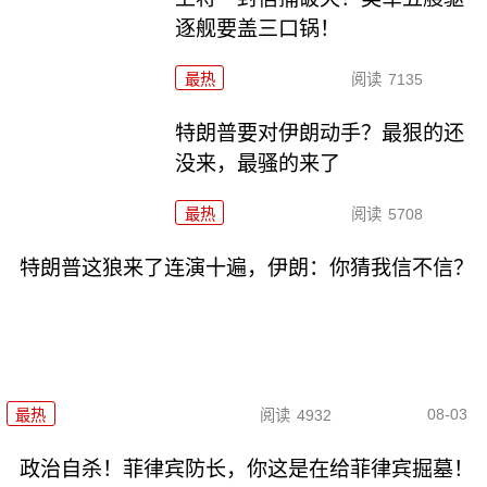
逐舰要盖三口锅！
最热
阅读
7135
特朗普要对伊朗动手？最狠的还
没来，最骚的来了
最热
阅读
5708
特朗普这狼来了连演十遍，伊朗：你猜我信不信？
08-03
最热
阅读
4932
政治自杀！菲律宾防长，你这是在给菲律宾掘墓！