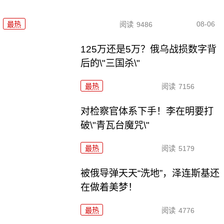
08-06
最热
阅读
9486
125万还是5万？俄乌战损数字背
后的\"三国杀\"
最热
阅读
7156
对检察官体系下手！李在明要打
破\"青瓦台魔咒\"
最热
阅读
5179
被俄导弹天天“洗地”，泽连斯基还
在做着美梦！
最热
阅读
4776