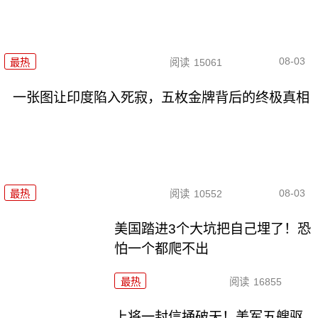
08-03
最热
阅读
15061
一张图让印度陷入死寂，五枚金牌背后的终极真相
08-03
最热
阅读
10552
美国踏进3个大坑把自己埋了！恐
怕一个都爬不出
最热
阅读
16855
上将一封信捅破天！美军五艘驱