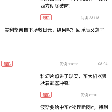
西方彻底破防！
最热
阅读
23118
美利坚亲自下场救日元，结果呢？回弹后又蔫了
08-04
最热
阅读
11823
科幻片照进了现实，东大机器狼
驮着武器冲锋！
最热
阅读
8210
波斯要给中东\"物理断网\"，特朗