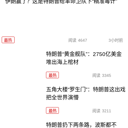
伊朗赢了？这是特朗普给革命卫队下“精准毒计”
最热
阅读
4647
3小时前
特朗普“黄金舰队”：2750亿美金
堆出海上棺材
最热
阅读
3345
五角大楼“罗生门”：特朗普这出戏
把全世界演懵
最热
阅读
3211
特朗普扔下两条路，波斯都不