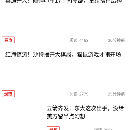
莫迪开大！砸碎印军17个司令部，重组指挥结构
最热
阅读
4462
30分钟前
红海惊涛！沙特摆开大棋局，猫鼠游戏才刚开场
最热
阅读
2779
25分钟前
五箭齐发：东大这次出手，没给
美方留半点幻想
最热
阅读
2684