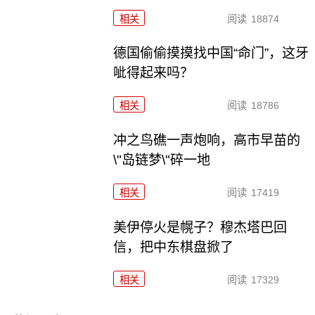
相关
阅读
18874
德国偷偷摸摸找中国“命门”，这牙
呲得起来吗？
相关
阅读
18786
冲之鸟礁一声炮响，高市早苗的
\"岛链梦\"碎一地
相关
阅读
17419
美伊停火是幌子？穆杰塔巴回
信，把中东棋盘掀了
相关
阅读
17329