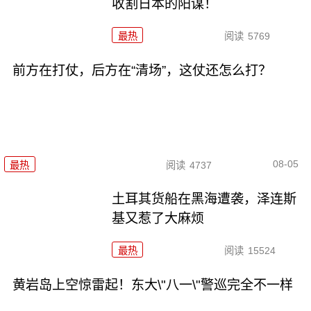
收割日本的阳谋！
最热
阅读
5769
前方在打仗，后方在“清场”，这仗还怎么打？
08-05
最热
阅读
4737
土耳其货船在黑海遭袭，泽连斯
基又惹了大麻烦
最热
阅读
15524
黄岩岛上空惊雷起！东大\"八一\"警巡完全不一样