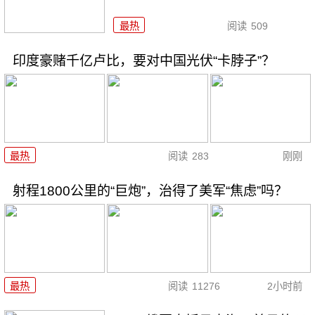
最热
阅读
509
印度豪赌千亿卢比，要对中国光伏“卡脖子”？
最热
阅读
283
刚刚
射程1800公里的“巨炮”，治得了美军“焦虑”吗？
最热
阅读
11276
2小时前