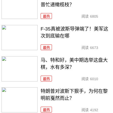
普忙递橄榄枝？
最热
阅读
6805
F-35真被波斯导弹端了！美军这
次到底输在哪
最热
阅读
6673
马、特和好，美中期选举这盘大
棋，水有多深？
最热
阅读
6010
特朗普对波斯下狠手，为何在黎
明前戛然而止？
最热
阅读
4192