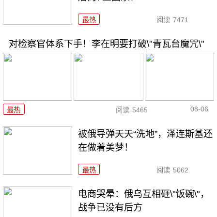
最热
阅读
7471
对检察官体系下手！李在明要打破\"青瓦台魔咒\"
08-06
最热
阅读
5465
被俄导弹天天“洗地”，泽连斯基还
在做着美梦！
最热
阅读
5062
电商哭晕：俄乌互相砸\"饭碗\"，
战争已没有后方