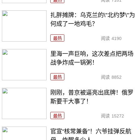
扎胖摊牌：乌克兰的\"北约梦\"为
何成了一地鸡毛？
最热
阅读
4190
里海一声巨响，这次差点把两场
战争炸成一锅粥！
最热
阅读
8852
刚刚，普京被逼亮出底牌！俄罗
斯要干大事了！
最热
阅读
15272
官宣“核常兼备”！六爷挂弹反航