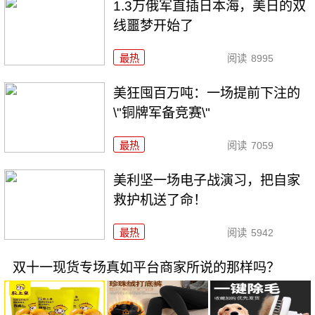
1.3万俄军直插日本海，美日的双
线噩梦开始了
最热
阅读
8995
美狂囤百万吨：一场提前下注的
\"铜牌军备竞赛\"
最热
阅读
7059
美利坚一场电子战演习，把自家
救护机送了命！
最热
阅读
5942
双十一现货专场真如平台商家所说的那样吗？