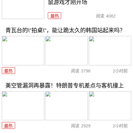
鼠游戏才刚开场
最热
阅读
4082
青瓦台的\"拍桌\"，能让跪太久的韩国站起来吗？
最热
阅读
3798
2小时前
美空管漏洞再暴露！特朗普专机差点与客机撞上
最热
阅读
2929
2小时前