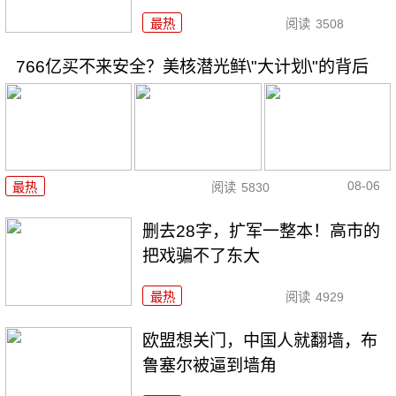
最热
阅读
3508
766亿买不来安全？美核潜光鲜\"大计划\"的背后
08-06
最热
阅读
5830
删去28字，扩军一整本！高市的
把戏骗不了东大
最热
阅读
4929
欧盟想关门，中国人就翻墙，布
鲁塞尔被逼到墙角