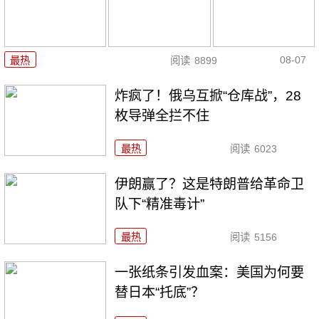
08-07
最热
阅读
8899
炸疯了！俄乌互掀“仓库战”，28
枚导弹全拦不住
最热
阅读
6023
伊朗赢了？这是特朗普给革命卫
队下“精准毒计”
最热
阅读
5156
一张纸条引发血案：美国为何要
替日本“托底”？