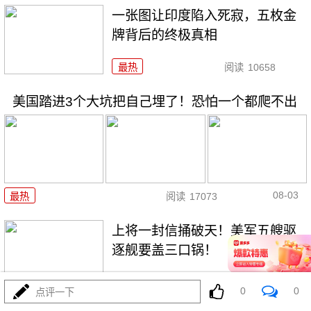
一张图让印度陷入死寂，五枚金
牌背后的终极真相
最热
阅读
10658
美国踏进3个大坑把自己埋了！恐怕一个都爬不出
08-03
最热
阅读
17073
上将一封信捅破天！美军五艘驱
逐舰要盖三口锅！
最热
阅读
7247
0
0
点评一下