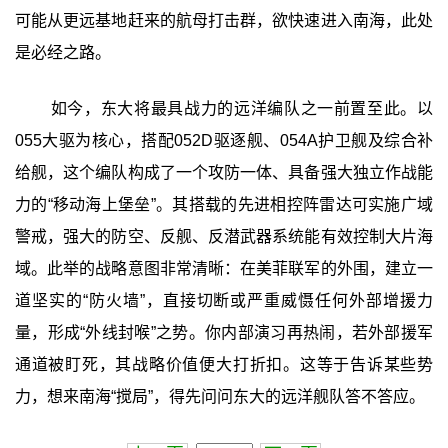
可能从更远基地赶来的航母打击群，欲快速进入南海，此处
是必经之路。
如今，东大将最具战力的远洋编队之一前置至此。以
055大驱为核心，搭配052D驱逐舰、054A护卫舰及综合补
给舰，这个编队构成了一个攻防一体、具备强大独立作战能
力的“移动海上堡垒”‍。其搭载的先进相控阵雷达可实施广域
警戒，强大的防空、反舰、反潜武器系统能有效控制大片海
域。此举的战略意图非常清晰：在美菲联军的外围，建立一
道坚实的“防火墙”，直接切断或严重威慑任何外部增援力
量，形成“外线封喉”之势。你内部演习再热闹，若外部援军
通道被盯死，其战略价值便大打折扣。这等于告诉某些势
力，想来南海“搅局”，得先问问东大的远洋舰队答不答应。