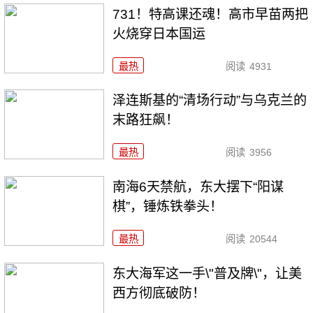
731！特高课还魂！高市早苗两把
火烧穿日本国运
最热
阅读
4931
泽连斯基的“清场行动”与乌克兰的
末路狂飙！
最热
阅读
3956
南海6天禁航，东大摆下“阳谋
棋”，锤炼铁拳头！
最热
阅读
20544
东大海军这一手\"普及牌\"，让美
西方彻底破防！