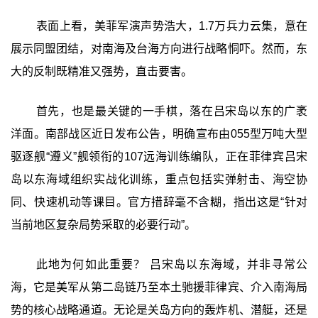
表面上看，美菲军演声势浩大，1.7万兵力云集，意在
展示同盟团结，对南海及台海方向进行战略恫吓。然而，东
大的反制既精准又强势，直击要害。
首先，也是最关键的一手棋，落在吕宋岛以东的广袤
洋面。南部战区近日发布公告，明确宣布由055型万吨大型
驱逐舰“遵义”舰领衔的107远海训练编队，正在菲律宾吕宋
岛以东海域组织实战化训练，重点包括实弹射击、海空协
同、快速机动等课目。官方措辞毫不含糊，指出这是“针对
当前地区复杂局势采取的必要行动”。
此地为何如此重要？ 吕宋岛以东海域，并非寻常公
海，它是美军从第二岛链乃至本土驰援菲律宾、介入南海局
势的核心战略通道。无论是关岛方向的轰炸机、潜艇，还是