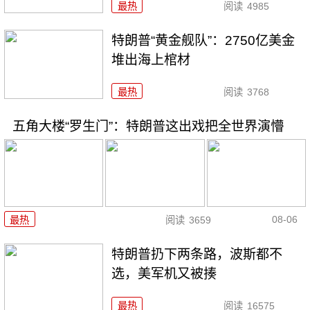
最热
阅读
4985
特朗普“黄金舰队”：2750亿美金
堆出海上棺材
最热
阅读
3768
五角大楼“罗生门”：特朗普这出戏把全世界演懵
08-06
最热
阅读
3659
特朗普扔下两条路，波斯都不
选，美军机又被揍
最热
阅读
16575