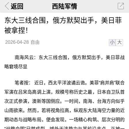
返回
西陆军情
东大三线合围，俄方默契出手，美日菲
被拿捏！
小
大
2026-04-28
自由
南海风云：东大三线合围，俄方默契出手，美日菲战
略窘境尽显
笔者按： 近日，西太平洋波谲云诡。美菲“肩并肩”联合
军演在吕宋岛高调上演，规模号称历史之最，日本自卫队首
次正式参演，澳新等国侧应。一时间，南海、台海方向似乎
山雨欲来。然而，若将视角拉高，纵观东大陆海空力量的近
期动态与战略布局，便会发现，一场精心构筑、层次分明的
“战略合围”已然成型。域外干涉势力与其前沿支点，正被一