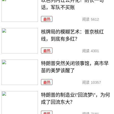
以色列内讧公开化！防长一句
话，军队不买账
最热
阅读
5612
核牌局的模糊艺术：普京核红
线，到底有多红？
最热
阅读
4301
特朗普突然关闭领事馆，高市早
苗的美梦该醒了
最热
阅读
10357
特朗普的制造业\"回流梦\"，为何
成了回流东大？
最热
阅读
7181