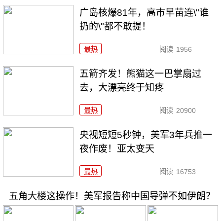
广岛核爆81年，高市早苗连\"谁
扔的\"都不敢提！
最热
阅读
1956
五箭齐发！熊猫这一巴掌扇过
去，大漂亮终于知疼
最热
阅读
20900
央视短短5秒钟，美军3年兵推一
夜作废！亚太变天
最热
阅读
16753
五角大楼这操作！美军报告称中国导弹不如伊朗？