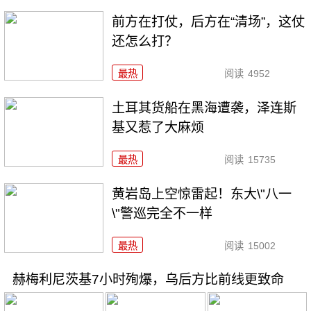
前方在打仗，后方在“清场”，这仗
还怎么打？
最热
阅读
4952
土耳其货船在黑海遭袭，泽连斯
基又惹了大麻烦
最热
阅读
15735
黄岩岛上空惊雷起！东大\"八一
\"警巡完全不一样
最热
阅读
15002
赫梅利尼茨基7小时殉爆，乌后方比前线更致命