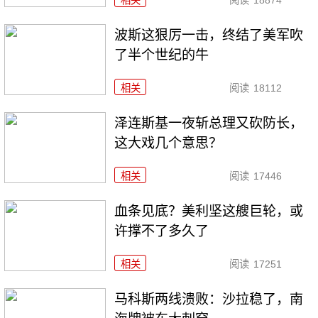
相关
阅读
18874
波斯这狠厉一击，终结了美军吹
了半个世纪的牛
相关
阅读
18112
泽连斯基一夜斩总理又砍防长，
这大戏几个意思？
相关
阅读
17446
血条见底？美利坚这艘巨轮，或
许撑不了多久了
相关
阅读
17251
马科斯两线溃败：沙拉稳了，南