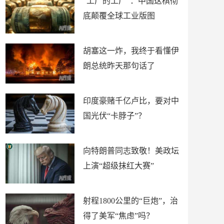
“工厂的工厂”：中国这棋彻
底颠覆全球工业版图
胡塞这一炸，我终于看懂伊
朗总统昨天那句话了
印度豪赌千亿卢比，要对中
国光伏“卡脖子”？
向特朗普同志致敬！美政坛
上演“超级抹红大赛”
射程1800公里的“巨炮”，治
得了美军“焦虑”吗？