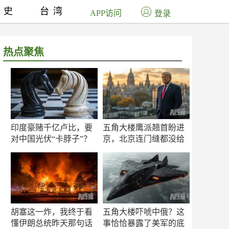
历史
台湾
APP访问
登录
热点聚焦
印度豪赌千亿卢比，要
五角大楼鹰派翘首盼进
对中国光伏“卡脖子”？
京，北京连门缝都没给
留
胡塞这一炸，我终于看
五角大楼吓唬中俄？这
懂伊朗总统昨天那句话
事恰恰暴露了美军的底