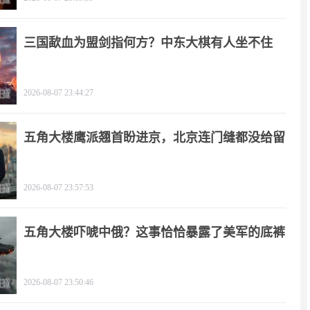
三国歃血为盟剑指何方？中东大棋有人坐不住
了！
2026-08-07 23:44:27
五角大楼鹰派翘首盼进京，北京连门缝都没给留
2026-08-07 23:57:53
五角大楼吓唬中俄？这事恰恰暴露了美军的底裤
2026-08-07 23:50:46