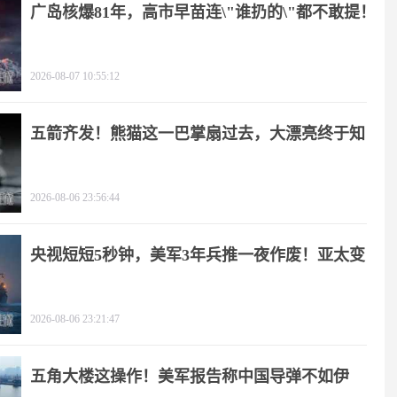
广岛核爆81年，高市早苗连\"谁扔的\"都不敢提！
2026-08-07 10:55:12
五箭齐发！熊猫这一巴掌扇过去，大漂亮终于知
疼
2026-08-06 23:56:44
央视短短5秒钟，美军3年兵推一夜作废！亚太变
天
2026-08-06 23:21:47
五角大楼这操作！美军报告称中国导弹不如伊