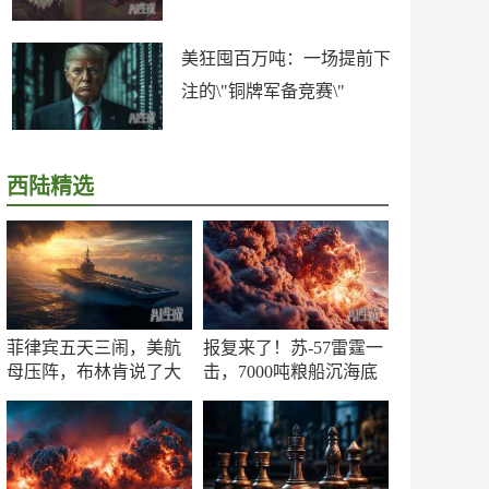
美狂囤百万吨：一场提前下
注的\"铜牌军备竞赛\"
西陆精选
菲律宾五天三闹，美航
报复来了！苏-57雷霆一
母压阵，布林肯说了大
击，7000吨粮船沉海底
实话