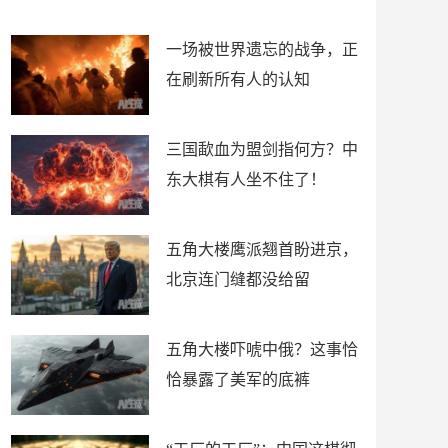
了
裤
一场被世界遗忘的战争，正
在刷新所有人的认知
三国歃血为盟剑指何方？中
东大棋有人坐不住了！
五角大楼鹰派翘首盼进京，
北京连门缝都没给留
五角大楼吓唬中俄？这事恰
恰暴露了美军的底裤