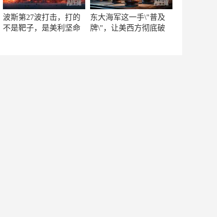
波斯第27波打击，打的
东大海军这一手\"普及
不是靶子，是美利坚命
牌\"，让美西方彻底破
门
防！