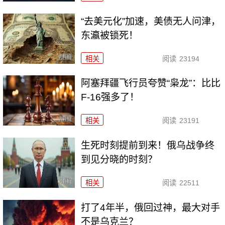
“去美元化”加速，美债无人问津，
东瀛被锁死！
相关
阅读
23194
阿塞拜疆飞行员夸赞“枭龙”：比比
F-16强多了！
相关
阅读
23191
生死时刻提前到来！俄乌战争终
到见分晓的时刻？
相关
阅读
22511
打了4年半，俄回过神，最大对手
不是乌克兰？