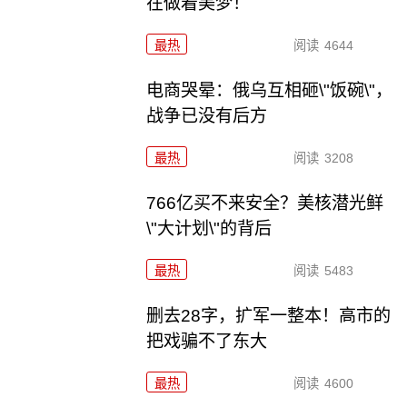
在做着美梦！
最热
阅读
4644
电商哭晕：俄乌互相砸\"饭碗\"，
战争已没有后方
最热
阅读
3208
766亿买不来安全？美核潜光鲜
\"大计划\"的背后
最热
阅读
5483
删去28字，扩军一整本！高市的
把戏骗不了东大
最热
阅读
4600