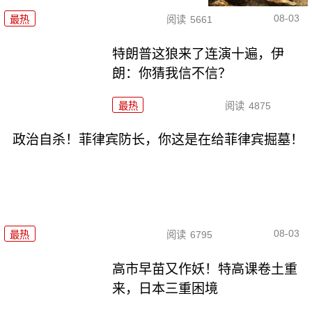
08-03
最热
阅读
5661
特朗普这狼来了连演十遍，伊
朗：你猜我信不信？
最热
阅读
4875
政治自杀！菲律宾防长，你这是在给菲律宾掘墓！
08-03
最热
阅读
6795
高市早苗又作妖！特高课卷土重
来，日本三重困境