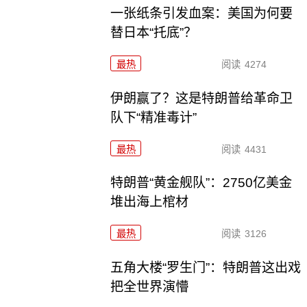
一张纸条引发血案：美国为何要
替日本“托底”？
最热
阅读
4274
伊朗赢了？这是特朗普给革命卫
队下“精准毒计”
最热
阅读
4431
特朗普“黄金舰队”：2750亿美金
堆出海上棺材
最热
阅读
3126
五角大楼“罗生门”：特朗普这出戏
把全世界演懵