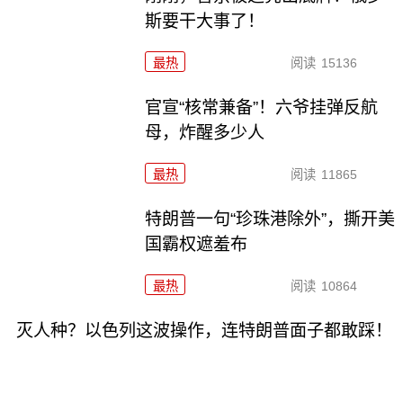
斯要干大事了！
最热
阅读
15136
官宣“核常兼备”！六爷挂弹反航
母，炸醒多少人
最热
阅读
11865
特朗普一句“珍珠港除外”，撕开美
国霸权遮羞布
最热
阅读
10864
灭人种？以色列这波操作，连特朗普面子都敢踩！