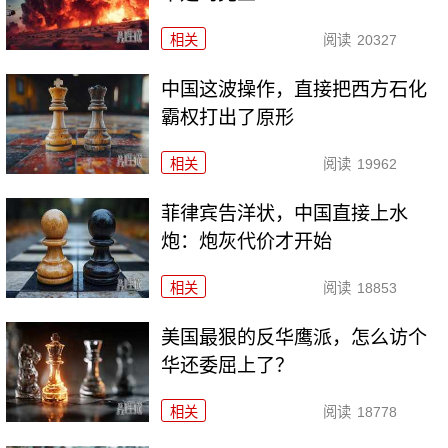
相关
阅读
20327
中国这波操作，直接把西方石化
霸权打出了原形
相关
阅读
19962
菲律宾告洋状，中国直接上水
炮：炮灰代价才开始
相关
阅读
18853
美国最狠的反华鹰派，怎么访个
华还委屈上了？
相关
阅读
18778