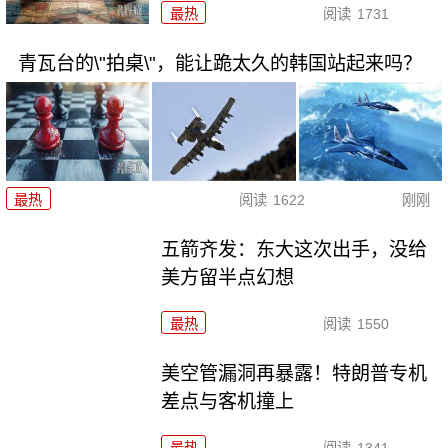
最热
阅读
1731
青瓦台的\"拍桌\"，能让跪太久的韩国站起来吗？
最热
阅读
1622
刚刚
五箭齐发：东大这次出手，没给
美方留半点幻想
最热
阅读
1550
美空管漏洞再暴露！特朗普专机
差点与客机撞上
最热
阅读
1341