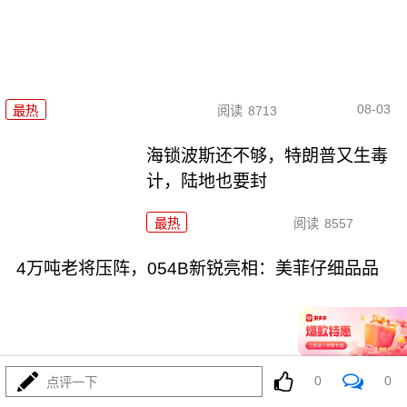
08-03
最热
阅读
8713
海锁波斯还不够，特朗普又生毒
计，陆地也要封
最热
阅读
8557
4万吨老将压阵，054B新锐亮相：美菲仔细品品
0
0
点评一下
08-03
最热
阅读
8311