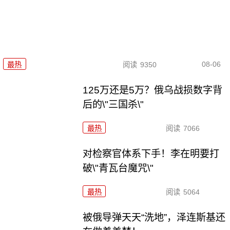
08-06
最热
阅读
9350
125万还是5万？俄乌战损数字背
后的\"三国杀\"
最热
阅读
7066
对检察官体系下手！李在明要打
破\"青瓦台魔咒\"
最热
阅读
5064
被俄导弹天天“洗地”，泽连斯基还