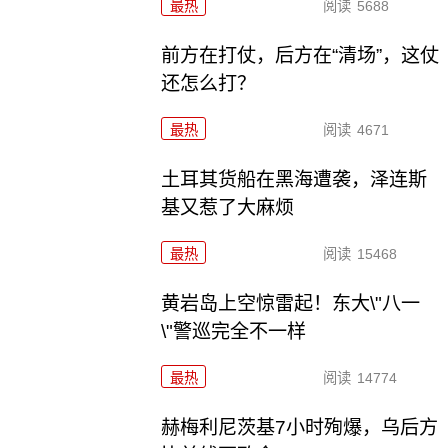
最热
阅读
5688
前方在打仗，后方在“清场”，这仗
还怎么打？
最热
阅读
4671
土耳其货船在黑海遭袭，泽连斯
基又惹了大麻烦
最热
阅读
15468
黄岩岛上空惊雷起！东大\"八一
\"警巡完全不一样
最热
阅读
14774
赫梅利尼茨基7小时殉爆，乌后方