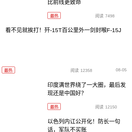
比前线更致命
最热
阅读
7498
看不见就挨打！歼-15T百公里外一剑封喉F-15J
08-05
最热
阅读
12358
印度满世界绕了一大圈，最后发
现还是中国好？
最热
阅读
12150
以色列内讧公开化！防长一句
话，军队不买账