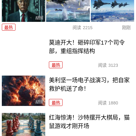
最热
阅读
2215
刚刚
莫迪开大！砸碎印军17个司令
部，重组指挥结构
最热
阅读
3123
美利坚一场电子战演习，把自家
救护机送了命！
最热
阅读
1880
红海惊涛！沙特摆开大棋局，猫
鼠游戏才刚开场