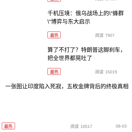
千机压境：俄乌战场上的\"蜂群
\"博弈与东大启示
最热
阅读
7907
算了不打了？特朗普这脚刹车，
把全世界都晃吐了
最热
阅读
15019
一张图让印度陷入死寂，五枚金牌背后的终极真相
08-03
最热
阅读
10517