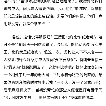
这样的：“霍尔木兹海峡的问题已经结束了。我接到北约打
来的电话，问我是否需要帮助。我让他们‘靠边站’，除非他
们只是想往自家的船上装石油。需要他们的时候，他们一点
用都没有，就是个纸老虎！”
各位，这话说得够狠吧？直接把北约比作“纸老虎”。这
可不是特朗普头一回这么说了，今年3月份他就说过“没有美
国，北约就是纸老虎”。但这一次，尤其让人下不来台——
人家北约好心好意打电话来问“要不要帮忙”，特朗普直接一
句“靠边站”就给怼回去了。这就好比啥呢？就好比你身边有
一个相处了几十年的老大哥，平时跟着你吃香的喝辣的，结
果你遇到麻烦的时候打电话找了一圈人，没一个愿意出手；
后来麻烦解决了，当初没帮忙的那些人假惺惺打电话来问
“哎，刚才发生啥了，要兄弟搭把手不？”换你你也得骂。