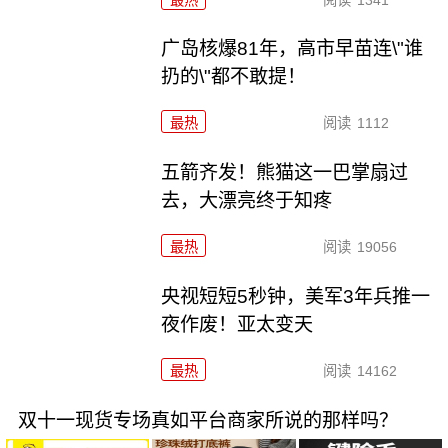
广岛核爆81年，高市早苗连\"谁
扔的\"都不敢提！
最热
阅读
1112
五箭齐发！熊猫这一巴掌扇过
去，大漂亮终于知疼
最热
阅读
19056
央视短短5秒钟，美军3年兵推一
夜作废！亚太变天
最热
阅读
14162
双十一现货专场真如平台商家所说的那样吗？