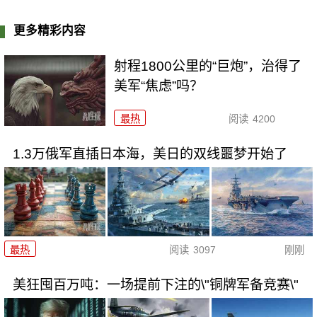
更多精彩内容
射程1800公里的“巨炮”，治得了
美军“焦虑”吗？
最热
阅读
4200
1.3万俄军直插日本海，美日的双线噩梦开始了
最热
阅读
3097
刚刚
美狂囤百万吨：一场提前下注的\"铜牌军备竞赛\"