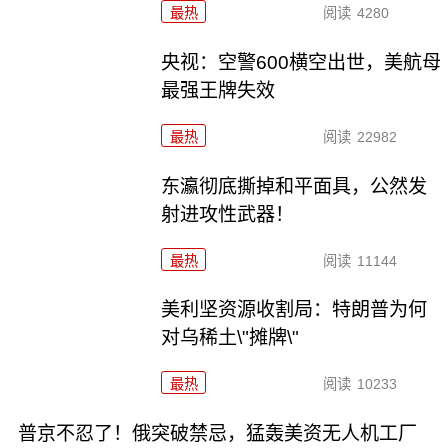
最热
阅读
4280
央视：空警600横空出世，美航母
最强王牌失效
最热
阅读
22982
东瀛彻底撕掉和平面具，公然发
射进攻性武器！
最热
阅读
11144
美利坚资源收割局：特朗普为何
对乌稀土\"摊牌\"
最热
阅读
10233
普京不忍了！俄突破禁忌，猛轰美资无人机工厂