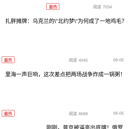
最热
阅读
7034
扎胖摊牌：乌克兰的\"北约梦\"为何成了一地鸡毛？
08-05
最热
阅读
4045
里海一声巨响，这次差点把两场战争炸成一锅粥！
08-05
最热
阅读
8688
刚刚，普京被逼亮出底牌！俄罗