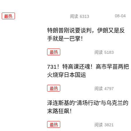
08-04
最热
阅读
6313
特朗普刚说要谈判，伊朗又是反
手就是一巴掌！
最热
阅读
5183
731！特高课还魂！高市早苗两把
火烧穿日本国运
最热
阅读
4797
泽连斯基的“清场行动”与乌克兰的
末路狂飙！
最热
阅读
3821