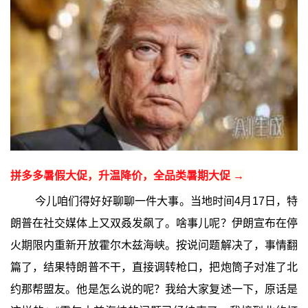
拼多多暑假大促，升温降价，全品类暑期大促 →
今儿咱们得好好聊聊一件大事。当地时间4月17日，特
朗普在社交媒体上又双叒发飙了。啥事儿呢？伊朗宣布在停
火期限内重新开放霍尔木兹海峡。按说问题解决了，事情翻
篇了，结果特朗普不干，直接调转枪口，把炮筒子对准了北
约那帮盟友。他是怎么说的呢？我给大家复述一下，原话是