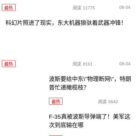
08-04
最热
阅读
11775
科幻片照进了现实，东大机器狼驮着武器冲锋！
08-04
最热
阅读
8161
波斯要给中东\"物理断网\"，特朗
普忙递橄榄枝？
最热
阅读
6642
F-35真被波斯导弹端了！美军这
次到底输在哪