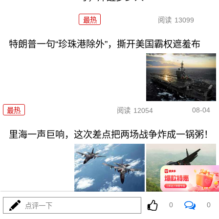
最热
阅读
13099
特朗普一句“珍珠港除外”，撕开美国霸权遮羞布
08-04
最热
阅读
12054
里海一声巨响，这次差点把两场战争炸成一锅粥！
08-05
最热
阅读
9946
0
0
点评一下