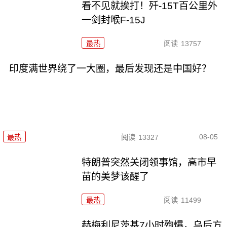
看不见就挨打！歼-15T百公里外
一剑封喉F-15J
最热
阅读
13757
印度满世界绕了一大圈，最后发现还是中国好？
08-05
最热
阅读
13327
特朗普突然关闭领事馆，高市早
苗的美梦该醒了
最热
阅读
11499
赫梅利尼茨基7小时殉爆，乌后方