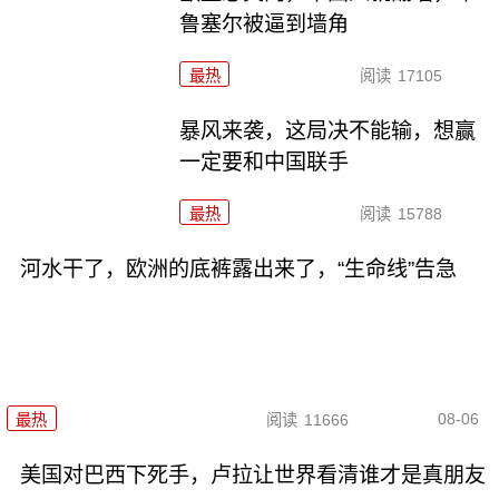
鲁塞尔被逼到墙角
最热
阅读
17105
暴风来袭，这局决不能输，想赢
一定要和中国联手
最热
阅读
15788
河水干了，欧洲的底裤露出来了，“生命线”告急
08-06
最热
阅读
11666
美国对巴西下死手，卢拉让世界看清谁才是真朋友