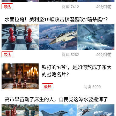
最热
阅读
7412
40分钟前
水面拉跨！美利坚19艘攻击核潜艇改\"暗杀艇\"？
最热
阅读
5262
40分钟前
铁打的“6爷”，是如何熬成了东大
的战略名片？
最热
阅读
6009
高市早苗动了麻生的人，自民党这潭水要搅浑了