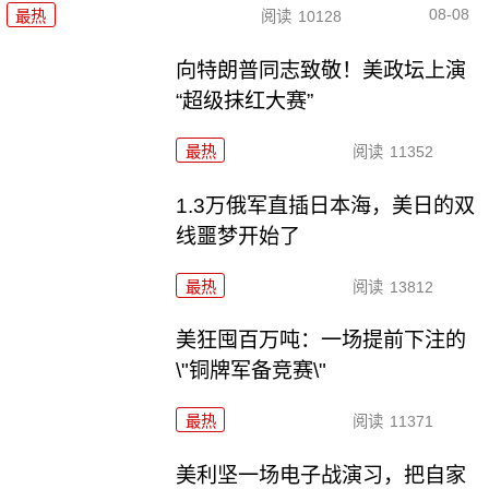
08-08
最热
阅读
10128
向特朗普同志致敬！美政坛上演
“超级抹红大赛”
最热
阅读
11352
1.3万俄军直插日本海，美日的双
线噩梦开始了
最热
阅读
13812
美狂囤百万吨：一场提前下注的
\"铜牌军备竞赛\"
最热
阅读
11371
美利坚一场电子战演习，把自家