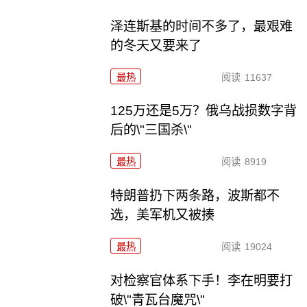
泽连斯基的时间不多了，最艰难
的冬天又要来了
最热
阅读
11637
125万还是5万？俄乌战损数字背
后的\"三国杀\"
最热
阅读
8919
特朗普扔下两条路，波斯都不
选，美军机又被揍
最热
阅读
19024
对检察官体系下手！李在明要打
破\"青瓦台魔咒\"