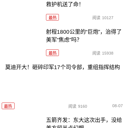
救护机送了命！
最热
阅读
10127
射程1800公里的“巨炮”，治得了
美军“焦虑”吗？
最热
阅读
15938
莫迪开大！砸碎印军17个司令部，重组指挥结构
08-07
最热
阅读
9160
五箭齐发：东大这次出手，没给