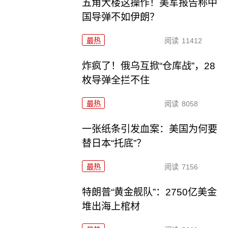
五角大楼这操作！美军报告称中
国导弹不如伊朗？
最热
阅读
11412
炸疯了！俄乌互掀“仓库战”，28
枚导弹全拦不住
最热
阅读
8058
一张纸条引发血案：美国为何要
替日本“托底”？
最热
阅读
7156
特朗普“黄金舰队”：2750亿美金
堆出海上棺材