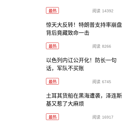
最热
阅读
14392
惊天大反转！特朗普支持率崩盘
背后竟藏致命一击
最热
阅读
8266
以色列内讧公开化！防长一句
话，军队不买账
最热
阅读
6745
土耳其货船在黑海遭袭，泽连斯
基又惹了大麻烦
最热
阅读
16917