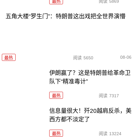
最热
阅读
5869
五角大楼“罗生门”：特朗普这出戏把全世界演懵
08-06
最热
阅读
5650
伊朗赢了？这是特朗普给革命卫
队下“精准毒计”
最热
阅读
7317
信息量很大！歼20越肩反杀，美
西方都不淡定了
最热
阅读
13224