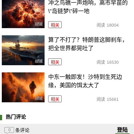
冲之鸟礁一声炮响，高市早苗的
\"岛链梦\"碎一地
相关
阅读
18004
算了不打了？特朗普这脚刹车，
把全世界都晃吐了
相关
阅读
16530
中东一触即发！沙特到生死边
缘，美国的饵太大了
相关
阅读
15661
热门评论
登陆
0
条评论