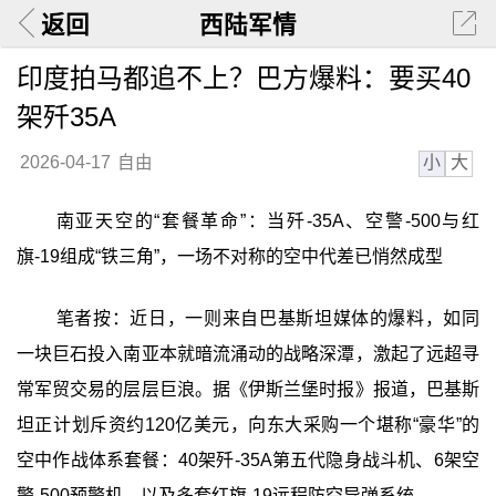
返回
西陆军情
印度拍马都追不上？巴方爆料：要买40
架歼35A
小
大
2026-04-17
自由
南亚天空的“套餐革命”：当歼-35A、空警-500与红
旗-19组成“铁三角”，一场不对称的空中代差已悄然成型
笔者按：近日，一则来自巴基斯坦媒体的爆料，如同
一块巨石投入南亚本就暗流涌动的战略深潭，激起了远超寻
常军贸交易的层层巨浪。据《伊斯兰堡时报》报道，巴基斯
坦正计划斥资约120亿美元，向东大采购一个堪称“豪华”的
空中作战体系套餐：40架歼-35A第五代隐身战斗机、6架空
警-500预警机，以及多套红旗-19远程防空导弹系统。