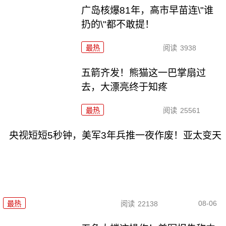
广岛核爆81年，高市早苗连\"谁
扔的\"都不敢提！
最热
阅读
3938
五箭齐发！熊猫这一巴掌扇过
去，大漂亮终于知疼
最热
阅读
25561
央视短短5秒钟，美军3年兵推一夜作废！亚太变天
08-06
最热
阅读
22138