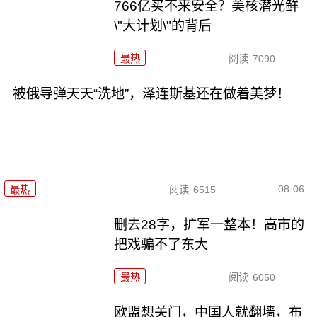
766亿买不来安全？美核潜光鲜
\"大计划\"的背后
最热
阅读
7090
被俄导弹天天“洗地”，泽连斯基还在做着美梦！
08-06
最热
阅读
6515
删去28字，扩军一整本！高市的
把戏骗不了东大
最热
阅读
6050
欧盟想关门，中国人就翻墙，布