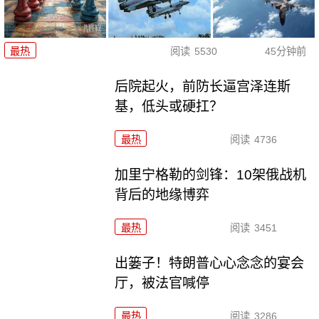
最热
阅读
5530
45分钟前
后院起火，前防长逼宫泽连斯
基，低头或硬扛？
最热
阅读
4736
加里宁格勒的剑锋：10架俄战机
背后的地缘博弈
最热
阅读
3451
出篓子！特朗普心心念念的宴会
厅，被法官喊停
最热
阅读
3286