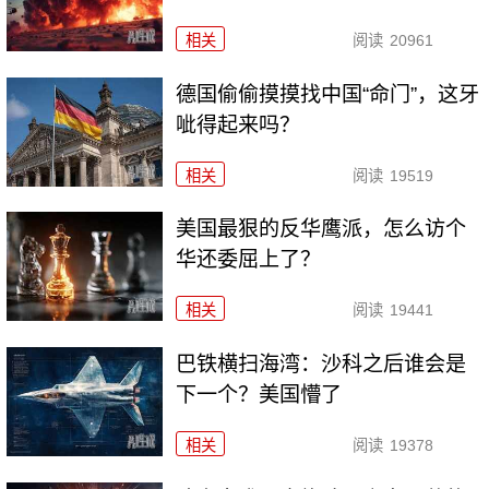
相关
阅读
20961
德国偷偷摸摸找中国“命门”，这牙
呲得起来吗？
相关
阅读
19519
美国最狠的反华鹰派，怎么访个
华还委屈上了？
相关
阅读
19441
巴铁横扫海湾：沙科之后谁会是
下一个？美国懵了
相关
阅读
19378