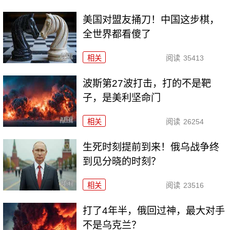
美国对盟友捅刀！中国这步棋，
全世界都看傻了
相关
阅读
35413
波斯第27波打击，打的不是靶
子，是美利坚命门
相关
阅读
26254
生死时刻提前到来！俄乌战争终
到见分晓的时刻？
相关
阅读
23516
打了4年半，俄回过神，最大对手
不是乌克兰？