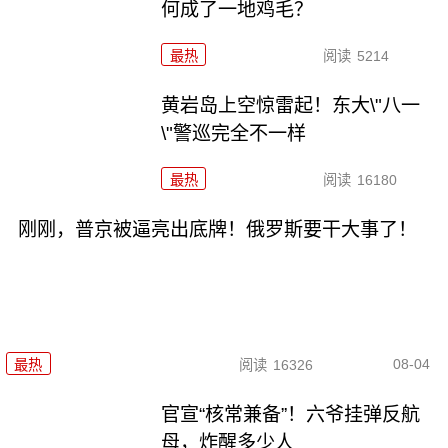
何成了一地鸡毛？
最热
阅读
5214
黄岩岛上空惊雷起！东大\"八一
\"警巡完全不一样
最热
阅读
16180
刚刚，普京被逼亮出底牌！俄罗斯要干大事了！
08-04
最热
阅读
16326
官宣“核常兼备”！六爷挂弹反航
母，炸醒多少人