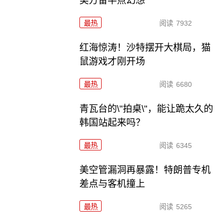
美方留半点幻想
最热
阅读
7932
红海惊涛！沙特摆开大棋局，猫
鼠游戏才刚开场
最热
阅读
6680
青瓦台的\"拍桌\"，能让跪太久的
韩国站起来吗？
最热
阅读
6345
美空管漏洞再暴露！特朗普专机
差点与客机撞上
最热
阅读
5265