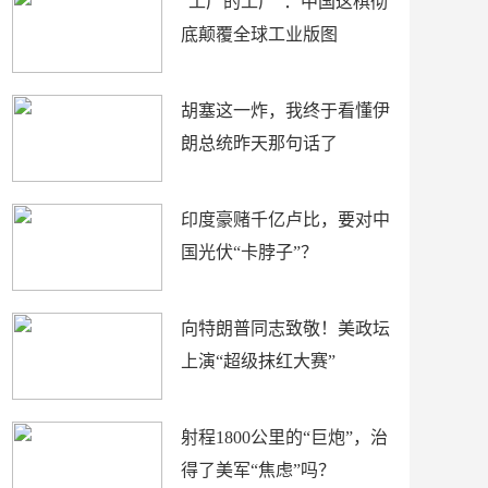
“工厂的工厂”：中国这棋彻
底颠覆全球工业版图
胡塞这一炸，我终于看懂伊
朗总统昨天那句话了
印度豪赌千亿卢比，要对中
国光伏“卡脖子”？
向特朗普同志致敬！美政坛
上演“超级抹红大赛”
射程1800公里的“巨炮”，治
得了美军“焦虑”吗？