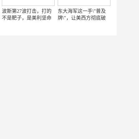
波斯第27波打击，打的
东大海军这一手\"普及
不是靶子，是美利坚命
牌\"，让美西方彻底破
门
防！