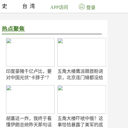
历史
台湾
APP访问
登录
热点聚焦
印度豪赌千亿卢比，要
五角大楼鹰派翘首盼进
对中国光伏“卡脖子”？
京，北京连门缝都没给
留
胡塞这一炸，我终于看
五角大楼吓唬中俄？这
懂伊朗总统昨天那句话
事恰恰暴露了美军的底