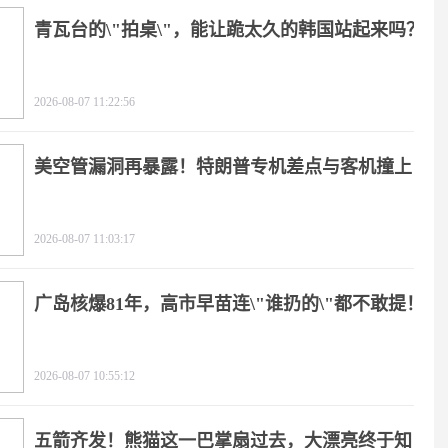
青瓦台的\"拍桌\"，能让跪太久的韩国站起来吗？
2026-08-07 11:22:56
美空管漏洞再暴露！特朗普专机差点与客机撞上
2026-08-07 11:03:17
广岛核爆81年，高市早苗连\"谁扔的\"都不敢提！
2026-08-07 10:55:12
五箭齐发！熊猫这一巴掌扇过去，大漂亮终于知