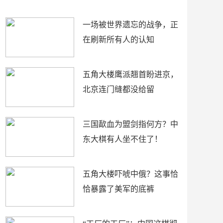
了
裤
一场被世界遗忘的战争，正
在刷新所有人的认知
五角大楼鹰派翘首盼进京，
北京连门缝都没给留
三国歃血为盟剑指何方？中
东大棋有人坐不住了！
五角大楼吓唬中俄？这事恰
恰暴露了美军的底裤