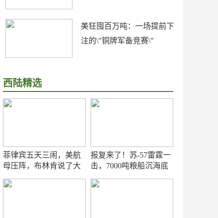
美狂囤百万吨：一场提前下
注的\"铜牌军备竞赛\"
西陆精选
菲律宾五天三闹，美航
报复来了！苏-57雷霆一
母压阵，布林肯说了大
击，7000吨粮船沉海底
实话