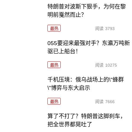
特朗普对波斯下狠手，为何在黎
明前戛然而止？
最热
阅读
3793
055要迎来最强对手？东瀛万吨新
驱已上船台！
最热
阅读
10275
千机压境：俄乌战场上的\"蜂群
\"博弈与东大启示
最热
阅读
7666
算了不打了？特朗普这脚刹车，
把全世界都晃吐了