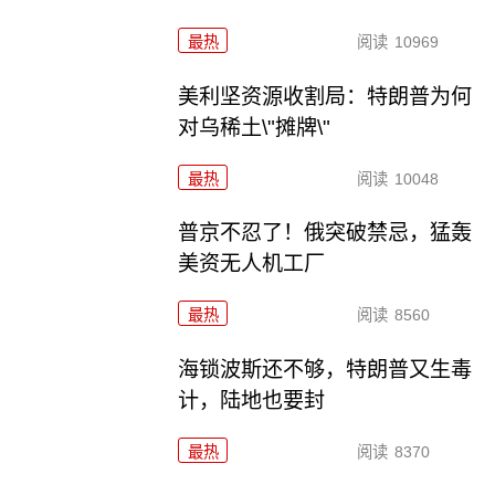
最热
阅读
10969
美利坚资源收割局：特朗普为何
对乌稀土\"摊牌\"
最热
阅读
10048
普京不忍了！俄突破禁忌，猛轰
美资无人机工厂
最热
阅读
8560
海锁波斯还不够，特朗普又生毒
计，陆地也要封
最热
阅读
8370