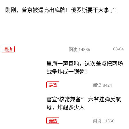
刚刚，普京被逼亮出底牌！俄罗斯要干大事了！
08-04
最热
阅读
14835
里海一声巨响，这次差点把两场
战争炸成一锅粥！
最热
阅读
8424
官宣“核常兼备”！六爷挂弹反航
母，炸醒多少人
最热
阅读
11566