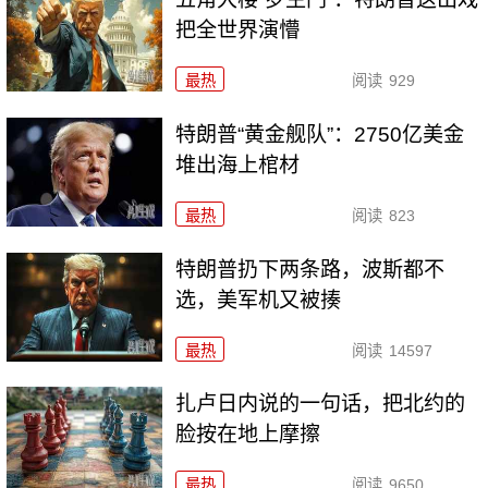
把全世界演懵
最热
阅读
929
特朗普“黄金舰队”：2750亿美金
堆出海上棺材
最热
阅读
823
特朗普扔下两条路，波斯都不
选，美军机又被揍
最热
阅读
14597
扎卢日内说的一句话，把北约的
脸按在地上摩擦
最热
阅读
9650