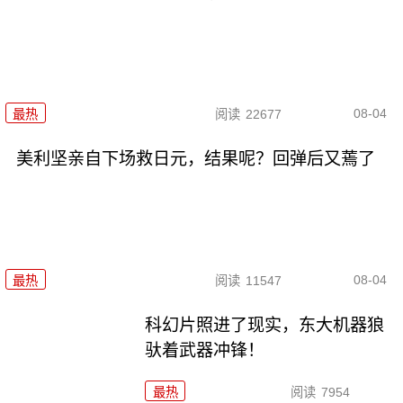
08-04
最热
阅读
22677
美利坚亲自下场救日元，结果呢？回弹后又蔫了
08-04
最热
阅读
11547
科幻片照进了现实，东大机器狼
驮着武器冲锋！
最热
阅读
7954