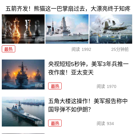
五箭齐发！熊猫这一巴掌扇过去，大漂亮终于知疼
最热
阅读
1992
25分钟前
央视短短5秒钟，美军3年兵推一
夜作废！亚太变天
最热
阅读
1970
五角大楼这操作！美军报告称中
国导弹不如伊朗？
最热
阅读
934