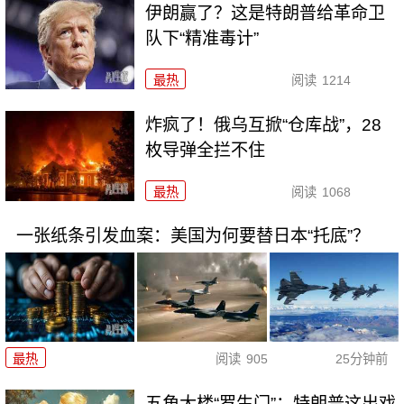
伊朗赢了？这是特朗普给革命卫
队下“精准毒计”
最热
阅读
1214
炸疯了！俄乌互掀“仓库战”，28
枚导弹全拦不住
最热
阅读
1068
一张纸条引发血案：美国为何要替日本“托底”？
最热
阅读
905
25分钟前
五角大楼“罗生门”：特朗普这出戏