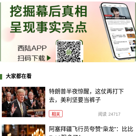
大家都在看
特朗普半夜惊醒，这仗再打下
去，美利坚要当裤子
相关
阅读
24717
阿塞拜疆飞行员夸赞“枭龙”：比比