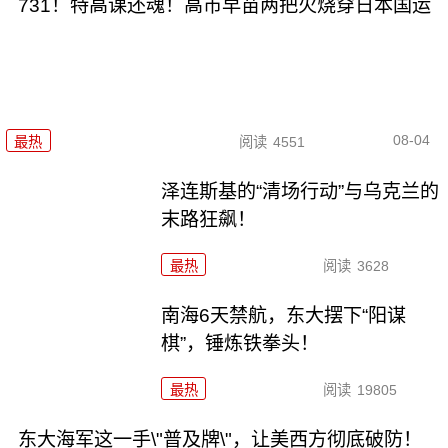
731！特高课还魂！高市早苗两把火烧穿日本国运
08-04
最热
阅读
4551
泽连斯基的“清场行动”与乌克兰的
末路狂飙！
最热
阅读
3628
南海6天禁航，东大摆下“阳谋
棋”，锤炼铁拳头！
最热
阅读
19805
东大海军这一手\"普及牌\"，让美西方彻底破防！