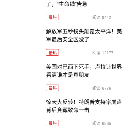
了，“生命线”告急
最热
阅读
9442
解放军五秒镜头颠覆太平洋！美
军最后安全区没了
最热
阅读
12177
美国对巴西下死手，卢拉让世界
看清谁才是真朋友
最热
阅读
6776
惊天大反转！特朗普支持率崩盘
背后竟藏致命一击
最热
阅读
6535