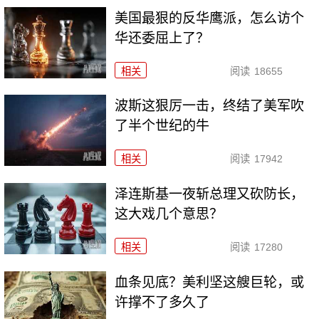
美国最狠的反华鹰派，怎么访个
华还委屈上了？
相关
阅读
18655
波斯这狠厉一击，终结了美军吹
了半个世纪的牛
相关
阅读
17942
泽连斯基一夜斩总理又砍防长，
这大戏几个意思？
相关
阅读
17280
血条见底？美利坚这艘巨轮，或
许撑不了多久了