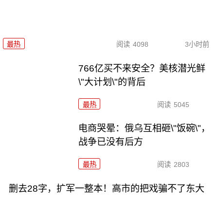
最热
阅读
4098
3小时前
766亿买不来安全？美核潜光鲜
\"大计划\"的背后
最热
阅读
5045
电商哭晕：俄乌互相砸\"饭碗\"，
战争已没有后方
最热
阅读
2803
删去28字，扩军一整本！高市的把戏骗不了东大