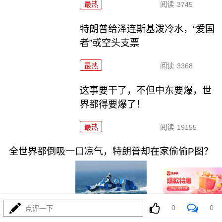
最热
阅读
3745
特朗普给泽连斯基泼冷水，“爱国
者”或空头支票
最热
阅读
3368
这事要干了，不但中东要爆，世
界都得要爆了！
最热
阅读
19155
全世界都倒吸一口凉气，特朗普却在家偷偷P图？
0
0
点评一下
08-02
最热
阅读
10612