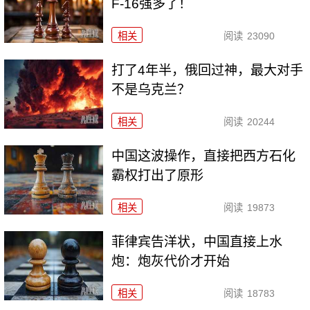
F-16强多了！
相关
阅读
23090
打了4年半，俄回过神，最大对手
不是乌克兰？
相关
阅读
20244
中国这波操作，直接把西方石化
霸权打出了原形
相关
阅读
19873
菲律宾告洋状，中国直接上水
炮：炮灰代价才开始
相关
阅读
18783