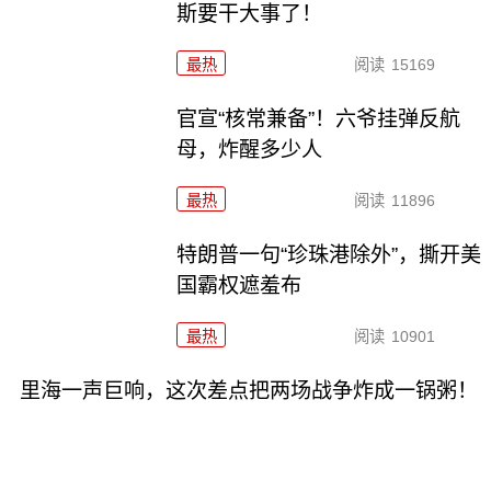
斯要干大事了！
最热
阅读
15169
官宣“核常兼备”！六爷挂弹反航
母，炸醒多少人
最热
阅读
11896
特朗普一句“珍珠港除外”，撕开美
国霸权遮羞布
最热
阅读
10901
里海一声巨响，这次差点把两场战争炸成一锅粥！