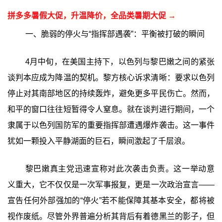
拼多多暑假大促，升温降价，全品类暑期大促 →
一、脆弱的停火与“指挥部遇袭”：平衡被打破的瞬间
4月中旬，在美国主持下，以色列与黎巴嫩之间的紧张
谈判本应成为降温的契机。黎方核心诉求清晰：要求以色列
停止对其南部地区的持续轰炸，避免更多平民伤亡。然而，
和平的窗口往往短暂得令人窒息。就在谈判进行期间，一个
隶属于以色列国防军的重要指挥部遭遇爆炸袭击。这一事件
犹如一颗投入平静湖面的巨石，瞬间激起了千层浪。
黎巴嫩真主党迅速宣称对此次袭击负责。这一举动意
义重大，它不仅仅是一次军事报复，更是一次政治宣言——
宣告任何外部强加的“停火”若不能保障其基本安全，都将被
视作废纸。尽管外界普遍分析其背后有着德黑兰的影子，但