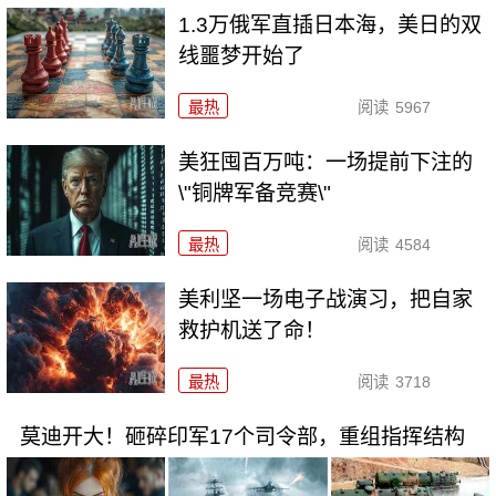
1.3万俄军直插日本海，美日的双
线噩梦开始了
最热
阅读
5967
美狂囤百万吨：一场提前下注的
\"铜牌军备竞赛\"
最热
阅读
4584
美利坚一场电子战演习，把自家
救护机送了命！
最热
阅读
3718
莫迪开大！砸碎印军17个司令部，重组指挥结构