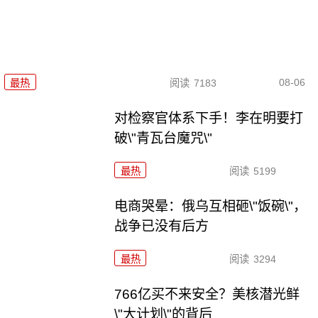
08-06
最热
阅读
7183
对检察官体系下手！李在明要打
破\"青瓦台魔咒\"
最热
阅读
5199
电商哭晕：俄乌互相砸\"饭碗\"，
战争已没有后方
最热
阅读
3294
766亿买不来安全？美核潜光鲜
\"大计划\"的背后