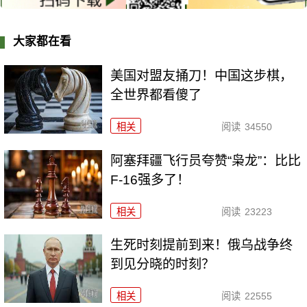
大家都在看
美国对盟友捅刀！中国这步棋，
全世界都看傻了
相关
阅读
34550
阿塞拜疆飞行员夸赞“枭龙”：比比
F-16强多了！
相关
阅读
23223
生死时刻提前到来！俄乌战争终
到见分晓的时刻？
相关
阅读
22555