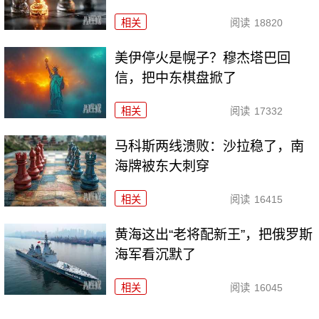
相关
阅读
18820
美伊停火是幌子？穆杰塔巴回
信，把中东棋盘掀了
相关
阅读
17332
马科斯两线溃败：沙拉稳了，南
海牌被东大刺穿
相关
阅读
16415
黄海这出“老将配新王”，把俄罗斯
海军看沉默了
相关
阅读
16045