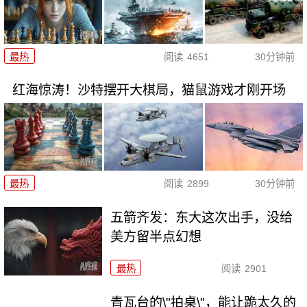
最热
阅读
4651
30分钟前
红海惊涛！沙特摆开大棋局，猫鼠游戏才刚开场
最热
阅读
2899
30分钟前
五箭齐发：东大这次出手，没给
美方留半点幻想
最热
阅读
2901
青瓦台的\"拍桌\"，能让跪太久的