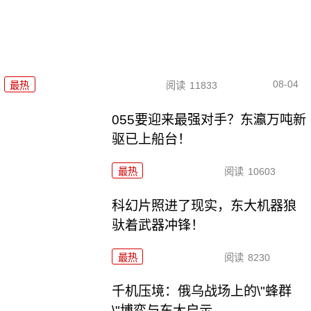
08-04
最热
阅读
11833
055要迎来最强对手？东瀛万吨新
驱已上船台！
最热
阅读
10603
科幻片照进了现实，东大机器狼
驮着武器冲锋！
最热
阅读
8230
千机压境：俄乌战场上的\"蜂群
\"博弈与东大启示