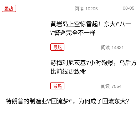
08-05
最热
阅读
10205
黄岩岛上空惊雷起！东大\"八一
\"警巡完全不一样
最热
阅读
14831
赫梅利尼茨基7小时殉爆，乌后方
比前线更致命
最热
阅读
7554
特朗普的制造业\"回流梦\"，为何成了回流东大？