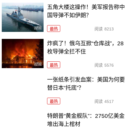
五角大楼这操作！美军报告称中
国导弹不如伊朗？
最热
阅读
8213
炸疯了！俄乌互掀“仓库战”，28
枚导弹全拦不住
最热
阅读
5576
一张纸条引发血案：美国为何要
替日本“托底”？
最热
阅读
4517
特朗普“黄金舰队”：2750亿美金
堆出海上棺材