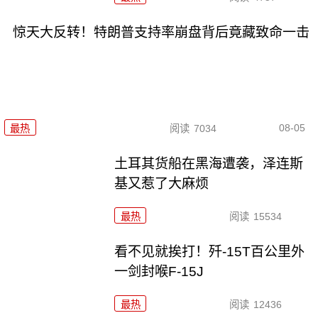
惊天大反转！特朗普支持率崩盘背后竟藏致命一击
08-05
最热
阅读
7034
土耳其货船在黑海遭袭，泽连斯
基又惹了大麻烦
最热
阅读
15534
看不见就挨打！歼-15T百公里外
一剑封喉F-15J
最热
阅读
12436