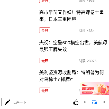
最热
阅读
4935
高市早苗又作妖！特高课卷土重
来，日本三重困境
最热
阅读
4334
央视：空警600横空出世，美航母
最强王牌失效
最热
阅读
23078
美利坚资源收割局：特朗普为何
对乌稀土\"摊牌\"
最热
阅读
10300
0
0
普京不忍了！俄突破禁忌，猛轰
点评一下