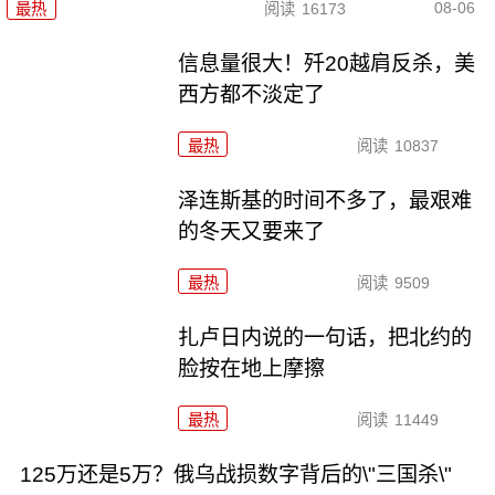
08-06
最热
阅读
16173
信息量很大！歼20越肩反杀，美
西方都不淡定了
最热
阅读
10837
泽连斯基的时间不多了，最艰难
的冬天又要来了
最热
阅读
9509
扎卢日内说的一句话，把北约的
脸按在地上摩擦
最热
阅读
11449
125万还是5万？俄乌战损数字背后的\"三国杀\"