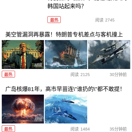
韩国站起来吗？
最热
阅读
2745
美空管漏洞再暴露！特朗普专机差点与客机撞上
最热
阅读
2125
30分钟前
广岛核爆81年，高市早苗连\"谁扔的\"都不敢提！
最热
阅读
1484
35分钟前