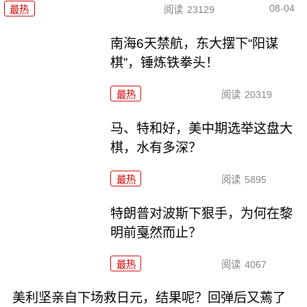
08-04
最热
阅读
23129
南海6天禁航，东大摆下“阳谋
棋”，锤炼铁拳头！
最热
阅读
20319
马、特和好，美中期选举这盘大
棋，水有多深？
最热
阅读
5895
特朗普对波斯下狠手，为何在黎
明前戛然而止？
最热
阅读
4067
美利坚亲自下场救日元，结果呢？回弹后又蔫了