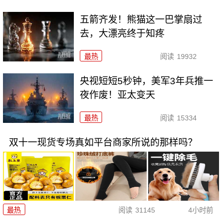
五箭齐发！熊猫这一巴掌扇过
去，大漂亮终于知疼
最热
阅读
19932
央视短短5秒钟，美军3年兵推一
夜作废！亚太变天
最热
阅读
15334
双十一现货专场真如平台商家所说的那样吗？
最热
阅读
31145
4小时前