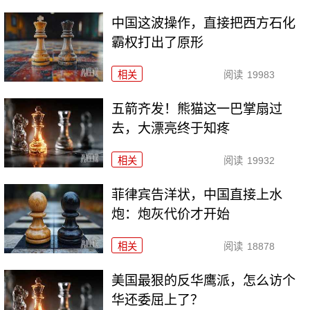
中国这波操作，直接把西方石化
霸权打出了原形
相关
阅读
19983
五箭齐发！熊猫这一巴掌扇过
去，大漂亮终于知疼
相关
阅读
19932
菲律宾告洋状，中国直接上水
炮：炮灰代价才开始
相关
阅读
18878
美国最狠的反华鹰派，怎么访个
华还委屈上了？