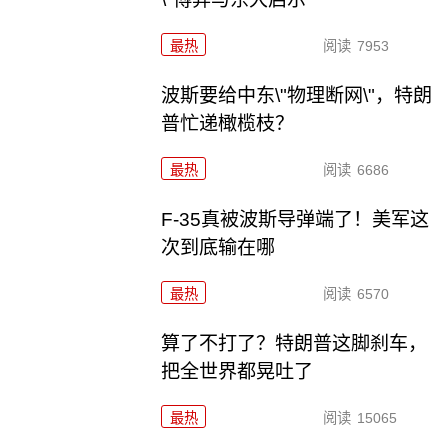
最热
阅读
7953
波斯要给中东\"物理断网\"，特朗
普忙递橄榄枝？
最热
阅读
6686
F-35真被波斯导弹端了！美军这
次到底输在哪
最热
阅读
6570
算了不打了？特朗普这脚刹车，
把全世界都晃吐了
最热
阅读
15065