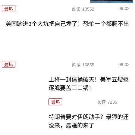
08-03
最热
阅读
10552
美国踏进3个大坑把自己埋了！恐怕一个都爬不出
08-03
最热
阅读
16855
上将一封信捅破天！美军五艘驱
逐舰要盖三口锅！
最热
阅读
7135
特朗普要对伊朗动手？最狠的还
没来，最骚的来了