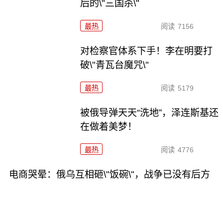
后的\"三国杀\"
最热
阅读
7156
对检察官体系下手！李在明要打
破\"青瓦台魔咒\"
最热
阅读
5179
被俄导弹天天“洗地”，泽连斯基还
在做着美梦！
最热
阅读
4776
电商哭晕：俄乌互相砸\"饭碗\"，战争已没有后方