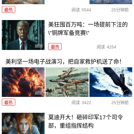
最热
阅读
5544
25分钟前
美狂囤百万吨：一场提前下注的
\"铜牌军备竞赛\"
最热
阅读
4254
美利坚一场电子战演习，把自家救护机送了命！
最热
阅读
3422
25分钟前
莫迪开大！砸碎印军17个司令
部，重组指挥结构