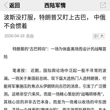
返回
西陆军情
波斯没打服，特朗普又盯上古巴， 中俄
不会惯着
小
大
2026-04-16
自由
特朗普的“古巴转向”：一场为体面离场而设计的战略冒
险
笔者按： 近期，国际舆论场中泛起一股不寻常的波
澜。一则关于美国前总统、现下届大选热门人选特朗普，可
能将军事施压的焦点从伊朗转向古巴的消息，引发了广泛猜
测。这绝非空穴来风，而是一场精心策划的“战略转移秀”，
其核心目的并非古巴本身，而是为一场难以收场的中东困
局，寻找一个体面的“撤退台阶”。而这场冒险棋局中，东大