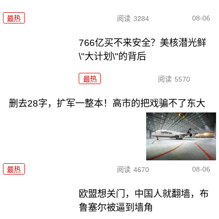
08-06
最热
阅读
3284
766亿买不来安全？美核潜光鲜
\"大计划\"的背后
最热
阅读
5570
删去28字，扩军一整本！高市的把戏骗不了东大
08-06
最热
阅读
4670
欧盟想关门，中国人就翻墙，布
鲁塞尔被逼到墙角