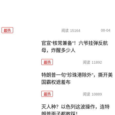
08-04
最热
阅读
15164
官宣“核常兼备”！六爷挂弹反航
母，炸醒多少人
最热
阅读
11892
特朗普一句“珍珠港除外”，撕开美
国霸权遮羞布
最热
阅读
10889
灭人种？以色列这波操作，连特
朗普面子都敢踩！