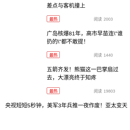
差点与客机撞上
最热
阅读
2003
广岛核爆81年，高市早苗连\"谁
扔的\"都不敢提！
最热
阅读
1440
五箭齐发！熊猫这一巴掌扇过
去，大漂亮终于知疼
最热
阅读
19803
央视短短5秒钟，美军3年兵推一夜作废！亚太变天