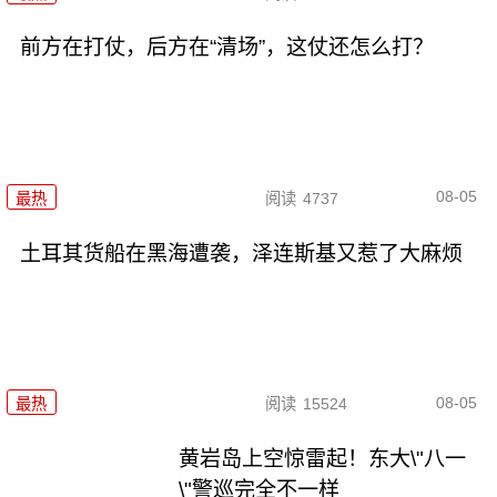
前方在打仗，后方在“清场”，这仗还怎么打？
08-05
最热
阅读
4737
土耳其货船在黑海遭袭，泽连斯基又惹了大麻烦
08-05
最热
阅读
15524
黄岩岛上空惊雷起！东大\"八一
\"警巡完全不一样