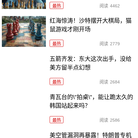
最热
阅读
4462
红海惊涛！沙特摆开大棋局，猫
鼠游戏才刚开场
最热
阅读
2779
五箭齐发：东大这次出手，没给
美方留半点幻想
最热
阅读
2684
青瓦台的\"拍桌\"，能让跪太久的
韩国站起来吗？
最热
阅读
2586
美空管漏洞再暴露！特朗普专机