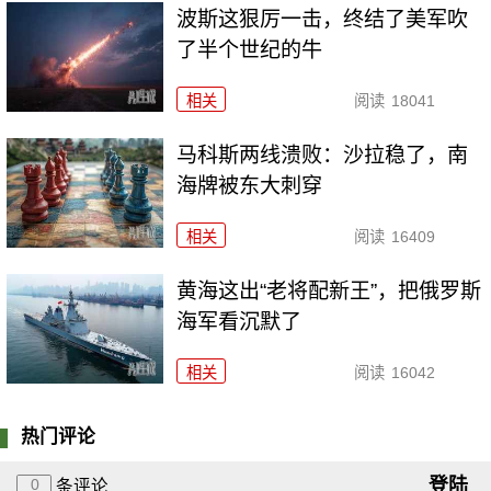
波斯这狠厉一击，终结了美军吹
了半个世纪的牛
相关
阅读
18041
马科斯两线溃败：沙拉稳了，南
海牌被东大刺穿
相关
阅读
16409
黄海这出“老将配新王”，把俄罗斯
海军看沉默了
相关
阅读
16042
热门评论
登陆
0
条评论