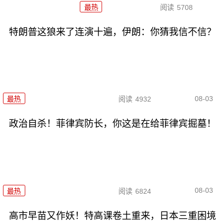
最热
阅读
5708
特朗普这狼来了连演十遍，伊朗：你猜我信不信？
08-03
最热
阅读
4932
政治自杀！菲律宾防长，你这是在给菲律宾掘墓！
08-03
最热
阅读
6824
高市早苗又作妖！特高课卷土重来，日本三重困境