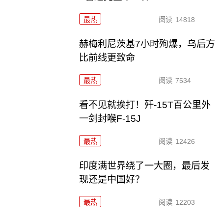
最热
阅读
14818
赫梅利尼茨基7小时殉爆，乌后方
比前线更致命
最热
阅读
7534
看不见就挨打！歼-15T百公里外
一剑封喉F-15J
最热
阅读
12426
印度满世界绕了一大圈，最后发
现还是中国好？
最热
阅读
12203