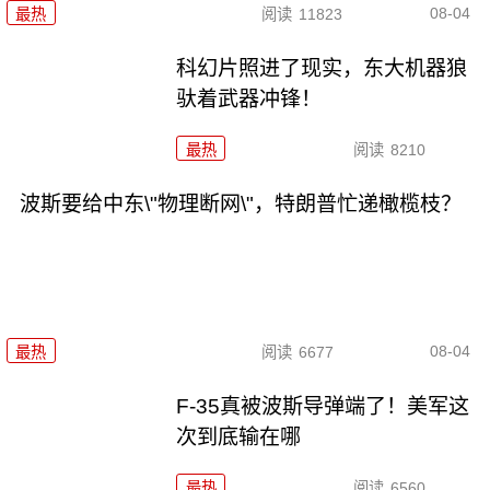
08-04
最热
阅读
11823
科幻片照进了现实，东大机器狼
驮着武器冲锋！
最热
阅读
8210
波斯要给中东\"物理断网\"，特朗普忙递橄榄枝？
08-04
最热
阅读
6677
F-35真被波斯导弹端了！美军这
次到底输在哪
最热
阅读
6560