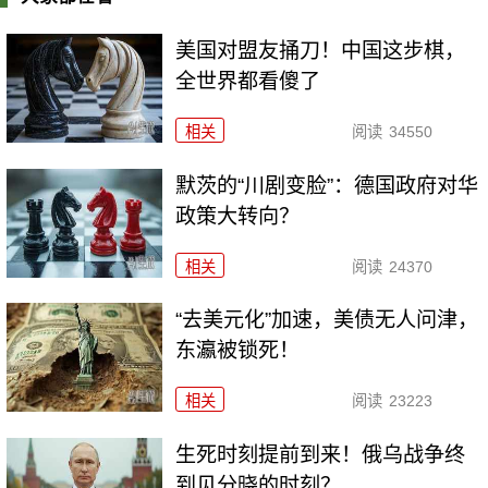
美国对盟友捅刀！中国这步棋，
全世界都看傻了
相关
阅读
34550
默茨的“川剧变脸”：德国政府对华
政策大转向？
相关
阅读
24370
“去美元化”加速，美债无人问津，
东瀛被锁死！
相关
阅读
23223
生死时刻提前到来！俄乌战争终
到见分晓的时刻？