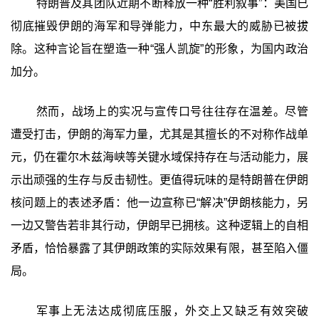
特朗普及其团队近期不断释放一种“胜利叙事”：美国已
彻底摧毁伊朗的海军和导弹能力，中东最大的威胁已被拔
除。这种言论旨在塑造一种“强人凯旋”的形象，为国内政治
加分。
然而，战场上的实况与宣传口号往往存在温差。尽管
遭受打击，伊朗的海军力量，尤其是其擅长的不对称作战单
元，仍在霍尔木兹海峡等关键水域保持存在与活动能力，展
示出顽强的生存与反击韧性。更值得玩味的是特朗普在伊朗
核问题上的表述矛盾：他一边宣称已“解决”伊朗核能力，另
一边又警告若非其行动，伊朗早已拥核。这种逻辑上的自相
矛盾，恰恰暴露了其伊朗政策的实际效果有限，甚至陷入僵
局。
军事上无法达成彻底压服，外交上又缺乏有效突破