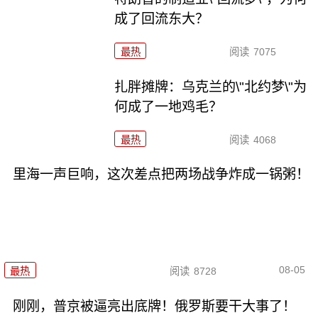
成了回流东大？
最热
阅读
7075
扎胖摊牌：乌克兰的\"北约梦\"为
何成了一地鸡毛？
最热
阅读
4068
里海一声巨响，这次差点把两场战争炸成一锅粥！
08-05
最热
阅读
8728
刚刚，普京被逼亮出底牌！俄罗斯要干大事了！