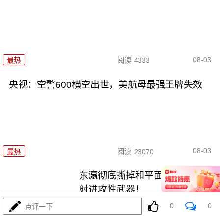
08-03
最热
阅读
4333
央视：空警600横空出世，美航母最强王牌失效
08-03
最热
阅读
23070
东瀛彻底撕掉和平面具，公然发
射进攻性武器！
0
0
点评一下
最热
阅读
11180