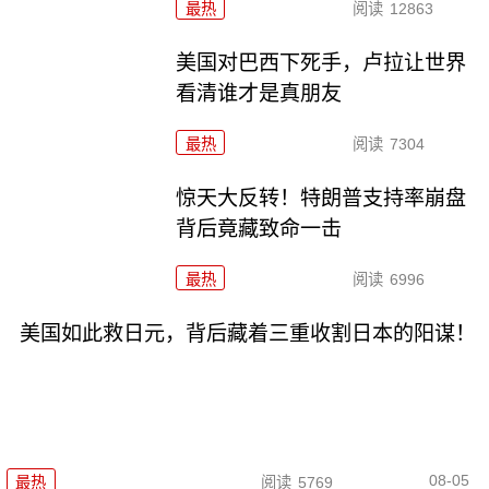
最热
阅读
12863
美国对巴西下死手，卢拉让世界
看清谁才是真朋友
最热
阅读
7304
惊天大反转！特朗普支持率崩盘
背后竟藏致命一击
最热
阅读
6996
美国如此救日元，背后藏着三重收割日本的阳谋！
08-05
最热
阅读
5769