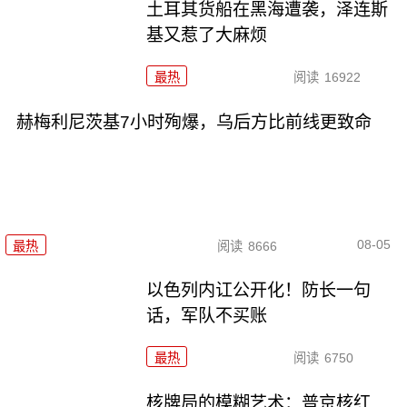
土耳其货船在黑海遭袭，泽连斯
基又惹了大麻烦
最热
阅读
16922
赫梅利尼茨基7小时殉爆，乌后方比前线更致命
08-05
最热
阅读
8666
以色列内讧公开化！防长一句
话，军队不买账
最热
阅读
6750
核牌局的模糊艺术：普京核红