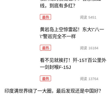
线，到底有多红？
最热
阅读
5451
黄岩岛上空惊雷起！东大\"八一
\"警巡完全不一样
最热
阅读
16184
看不见就挨打！歼-15T百公里外
一剑封喉F-15J
最热
阅读
13764
印度满世界绕了一大圈，最后发现还是中国好？