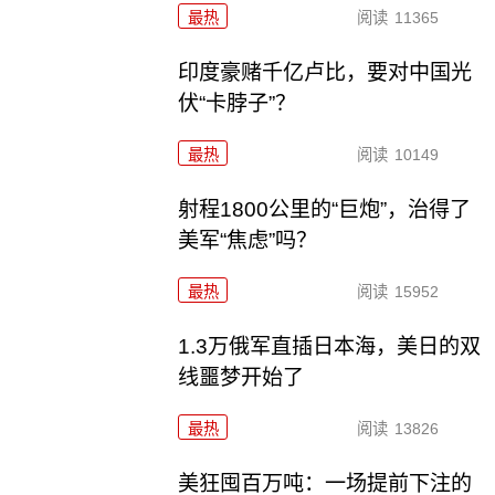
最热
阅读
11365
印度豪赌千亿卢比，要对中国光
伏“卡脖子”？
最热
阅读
10149
射程1800公里的“巨炮”，治得了
美军“焦虑”吗？
最热
阅读
15952
1.3万俄军直插日本海，美日的双
线噩梦开始了
最热
阅读
13826
美狂囤百万吨：一场提前下注的