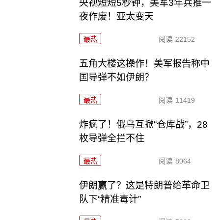
央视短短5秒钟，美军3年兵推一
夜作废！亚太变天
最热
阅读
22152
五角大楼这操作！美军报告称中
国导弹不如伊朗？
最热
阅读
11419
炸疯了！俄乌互掀“仓库战”，28
枚导弹全拦不住
最热
阅读
8064
伊朗赢了？这是特朗普给革命卫
队下“精准毒计”