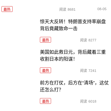
08-05
最热
阅读
8681
惊天大反转！特朗普支持率崩盘
背后竟藏致命一击
最热
阅读
8277
美国如此救日元，背后藏着三重
收割日本的阳谋！
最热
阅读
7241
前方在打仗，后方在“清场”，这仗
还怎么打？
最热
阅读
6018