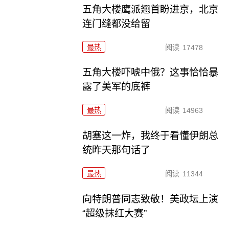
五角大楼鹰派翘首盼进京，北京
连门缝都没给留
最热
阅读
17478
五角大楼吓唬中俄？这事恰恰暴
露了美军的底裤
最热
阅读
14963
胡塞这一炸，我终于看懂伊朗总
统昨天那句话了
最热
阅读
11344
向特朗普同志致敬！美政坛上演
“超级抹红大赛”