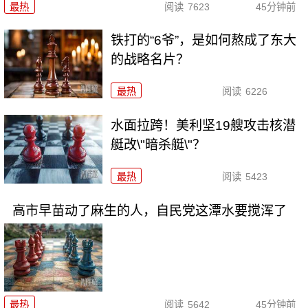
最热
阅读
7623
45分钟前
铁打的“6爷”，是如何熬成了东大
的战略名片？
最热
阅读
6226
水面拉跨！美利坚19艘攻击核潜
艇改\"暗杀艇\"？
最热
阅读
5423
高市早苗动了麻生的人，自民党这潭水要搅浑了
最热
阅读
5642
45分钟前