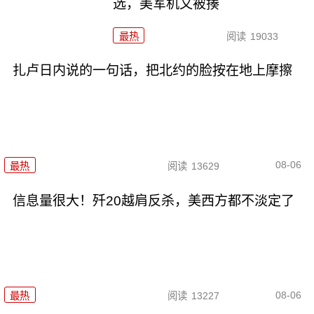
选，美军机又被揍
最热
阅读
19033
扎卢日内说的一句话，把北约的脸按在地上摩擦
08-06
最热
阅读
13629
信息量很大！歼20越肩反杀，美西方都不淡定了
08-06
最热
阅读
13227