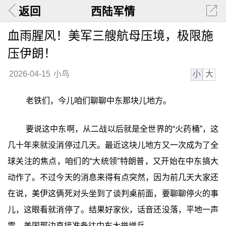
返回
西陆军情
血雨腥风！美军三艘航母压境，极限施
压伊朗！
小
大
2026-04-15
小鸟
老铁们，今儿咱们聊聊中东那块儿地方。
要说这中东啊，从二战以后就是全世界的“火药桶”，这
几十年来就没消停过几天。最近这块儿地方又一次成为了全
球关注的焦点，咱们的“大统领”特朗普，又开始在中东搞大
动作了。不过今天的消息来得有点突然，因为前几天大家还
在说，美伊这俩死对头坐到了谈判桌前面，要聊聊停火的事
儿，这眼看就消停了。结果好家伙，话音还没落，平地一声
雷，美国那边直接准备往中东大举增兵。