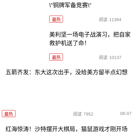
\"铜牌军备竞赛\"
最热
阅读
11384
美利坚一场电子战演习，把自家
救护机送了命！
最热
阅读
10137
五箭齐发：东大这次出手，没给美方留半点幻想
08-07
最热
阅读
7952
红海惊涛！沙特摆开大棋局，猫鼠游戏才刚开场