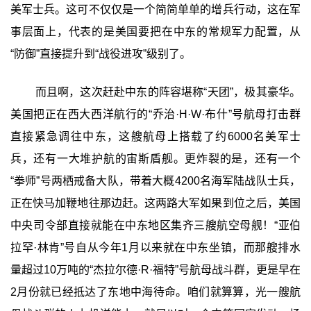
美军士兵。这可不仅仅是一个简简单单的增兵行动，这在军
事层面上，代表的是美国要把在中东的常规军力配置，从
“防御”直接提升到“战役进攻”级别了。
而且啊，这次赶赴中东的阵容堪称“天团”，极其豪华。
美国把正在西大西洋航行的“乔治·H·W·布什”号航母打击群
直接紧急调往中东，这艘航母上搭载了约6000名美军士
兵，还有一大堆护航的宙斯盾舰。更炸裂的是，还有一个
“拳师”号两栖戒备大队，带着大概4200名海军陆战队士兵，
正在快马加鞭地往那边赶。这两路大军如果到位之后，美国
中央司令部直接就能在中东地区集齐三艘航空母舰！“亚伯
拉罕·林肯”号自从今年1月以来就在中东坐镇，而那艘排水
量超过10万吨的“杰拉尔德·R·福特”号航母战斗群，更是早在
2月份就已经抵达了东地中海待命。咱们就算算，光一艘航