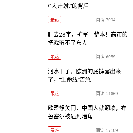
\"大计划\"的背后
最热
阅读
7094
删去28字，扩军一整本！高市的
把戏骗不了东大
最热
阅读
6059
河水干了，欧洲的底裤露出来
了，“生命线”告急
最热
阅读
11669
欧盟想关门，中国人就翻墙，布
鲁塞尔被逼到墙角
最热
阅读
17109