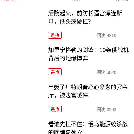
后院起火，前防长逼宫泽连斯
基，低头或硬扛？
最热
阅读
4810
加里宁格勒的剑锋：10架俄战机
背后的地缘博弈
最热
阅读
3520
出篓子！特朗普心心念念的宴会
厅，被法官喊停
最热
阅读
3363
看谁先扛不住：俄乌能源绞杀战
的底牌与死穴