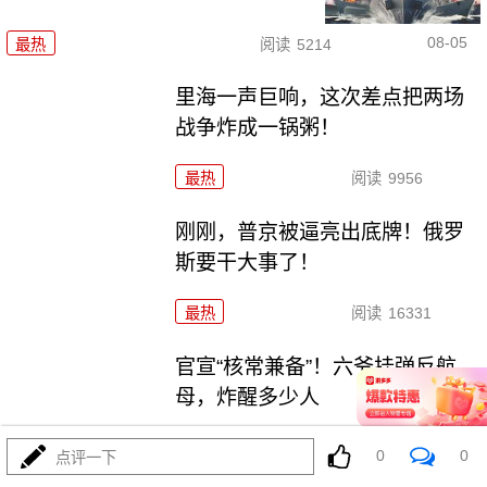
08-05
最热
阅读
5214
里海一声巨响，这次差点把两场
战争炸成一锅粥！
最热
阅读
9956
刚刚，普京被逼亮出底牌！俄罗
斯要干大事了！
最热
阅读
16331
官宣“核常兼备”！六爷挂弹反航
母，炸醒多少人
最热
阅读
13103
0
0
点评一下