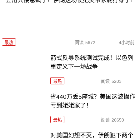
五角大楼急疯了！伊朗这场仗把美帝家底打穿了！
最热
阅读
5672
4小时前
箭式反导系统测试完成！以色列
重定义下一场战争
最热
阅读
5203
省440万丢5座城？美国这波操作
亏到姥姥家了！
最热
阅读
20659
对美国幻想不灭，伊朗犯下两个