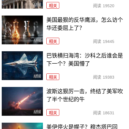
相关
阅读
19520
美国最狠的反华鹰派，怎么访个
华还委屈上了？
相关
阅读
19445
巴铁横扫海湾：沙科之后谁会是
下一个？美国懵了
相关
阅读
19383
波斯这狠厉一击，终结了美军吹
了半个世纪的牛
相关
阅读
18631
美伊停火是幌子？穆杰塔巴回