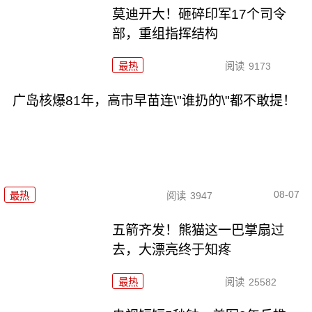
莫迪开大！砸碎印军17个司令
部，重组指挥结构
最热
阅读
9173
广岛核爆81年，高市早苗连\"谁扔的\"都不敢提！
08-07
最热
阅读
3947
五箭齐发！熊猫这一巴掌扇过
去，大漂亮终于知疼
最热
阅读
25582