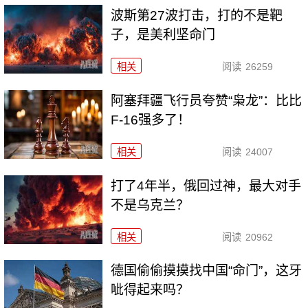
波斯第27波打击，打的不是靶
子，是美利坚命门
相关
阅读
26259
阿塞拜疆飞行员夸赞“枭龙”：比比
F-16强多了！
相关
阅读
24007
打了4年半，俄回过神，最大对手
不是乌克兰？
相关
阅读
20962
德国偷偷摸摸找中国“命门”，这牙
呲得起来吗？