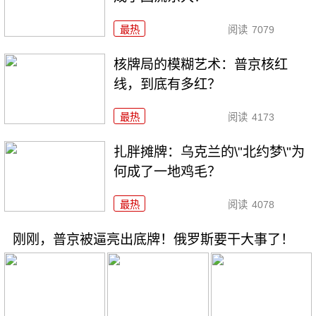
最热
阅读
7079
核牌局的模糊艺术：普京核红
线，到底有多红？
最热
阅读
4173
扎胖摊牌：乌克兰的\"北约梦\"为
何成了一地鸡毛？
最热
阅读
4078
刚刚，普京被逼亮出底牌！俄罗斯要干大事了！