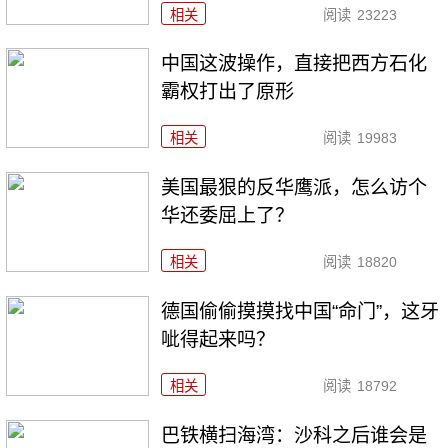
相关
阅读
23223
中国这波操作，直接把西方石化
霸权打出了原形
相关
阅读
19983
美国最狠的反华鹰派，怎么访个
华还委屈上了？
相关
阅读
18820
德国偷偷摸摸找中国“命门”，这牙
呲得起来吗？
相关
阅读
18792
巴铁横扫海湾：沙科之后谁会是