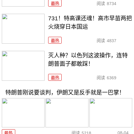
最热
阅读
8734
731！特高课还魂！高市早苗两把
火烧穿日本国运
最热
阅读
4837
灭人种？以色列这波操作，连特
朗普面子都敢踩！
最热
阅读
6369
特朗普刚说要谈判，伊朗又是反手就是一巴掌！
08-04
最热
阅读
5218