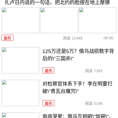
扎卢日内说的一句话，把北约的脸按在地上摩擦
08-06
最热
阅读
11449
125万还是5万？俄乌战损数字背
后的\"三国杀\"
最热
阅读
7183
对检察官体系下手！李在明要打
破\"青瓦台魔咒\"
最热
阅读
5199
电商哭晕：俄乌互相砸\"饭碗\"，