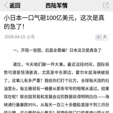
返回
西陆军情
小日本一口气砸100亿美元，这次是真
的急了！
小
大
2026-04-15
小鸟
一、开局一张图，后面全靠编？日本这次是真急了
诸位，今天咱们聊一件大事。最近这段时间，国际局
势可谓是惊涛骇浪，尤其是中东那边，霍尔木兹海峡被掐
了，这事儿有多严重？我给你们打个比方，全球每天烧的石
油里头，每五桶就有一桶要从那条窄窄的咽喉水道过。结果
现在呢？联合国贸易和发展会议的数据说得明明白白——海
峡通行量暴跌95%，从每天一百三十多艘船直接干到三月份
的六艘。这六艘船什么概念？就跟你家门口的高速公路从双