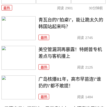
最热
阅读
2901
30分钟前
青瓦台的\"拍桌\"，能让跪太久的
韩国站起来吗？
最热
阅读
2745
美空管漏洞再暴露！特朗普专机
差点与客机撞上
最热
阅读
2125
广岛核爆81年，高市早苗连\"谁
扔的\"都不敢提！
最热
阅读
1484