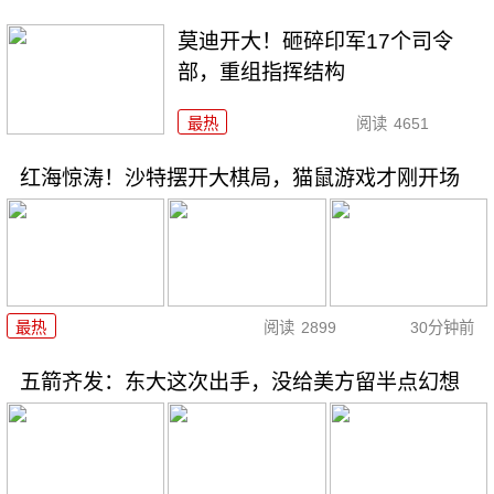
莫迪开大！砸碎印军17个司令
部，重组指挥结构
最热
阅读
4651
红海惊涛！沙特摆开大棋局，猫鼠游戏才刚开场
最热
阅读
2899
30分钟前
五箭齐发：东大这次出手，没给美方留半点幻想