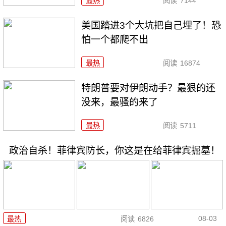
最热
阅读
7144
美国踏进3个大坑把自己埋了！恐
怕一个都爬不出
最热
阅读
16874
特朗普要对伊朗动手？最狠的还
没来，最骚的来了
最热
阅读
5711
政治自杀！菲律宾防长，你这是在给菲律宾掘墓！
08-03
最热
阅读
6826