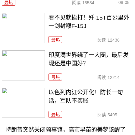
08-05
最热
阅读
15534
看不见就挨打！歼-15T百公里外
一剑封喉F-15J
最热
阅读
12436
印度满世界绕了一大圈，最后发
现还是中国好？
最热
阅读
12214
以色列内讧公开化！防长一句
话，军队不买账
最热
阅读
5495
特朗普突然关闭领事馆，高市早苗的美梦该醒了