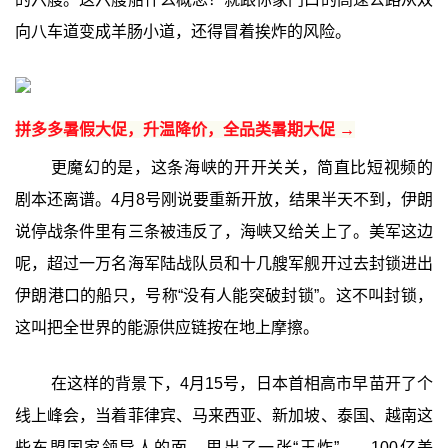
向八车道变成羊肠小道，还得冒着挨炸的风险。
拼多多暑假大促，升温降价，全品类暑期大促 →
更魔幻的是，这条海峡的开开关关，简直比短视频的
剧本还离谱。4月8号刚说要重新开放，结果半天不到，伊朗
说停战条件里有三条被违反了，海峡又给关上了。美军这边
呢，超过一万名海军陆战队员和十几艘军舰开过去封锁进出
伊朗港口的船只，号称“没有人能突破封锁”。这不叫封锁，
这叫把全世界的能源供应链按在地上摩擦。
在这样的背景下，4月15号，日本首相高市早苗开了个
线上峰会，当着菲律宾、马来西亚、新加坡、泰国、越南这
些东盟国家领导人的面，甩出了一张“王炸”——100亿美