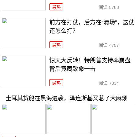
最热
阅读
5788
前方在打仗，后方在“清场”，这仗
还怎么打？
最热
阅读
4757
惊天大反转！特朗普支持率崩盘
背后竟藏致命一击
最热
阅读
7034
土耳其货船在黑海遭袭，泽连斯基又惹了大麻烦