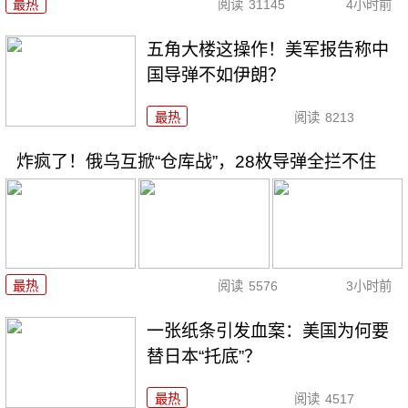
最热
阅读
31145
4小时前
五角大楼这操作！美军报告称中
国导弹不如伊朗？
最热
阅读
8213
炸疯了！俄乌互掀“仓库战”，28枚导弹全拦不住
最热
阅读
5576
3小时前
一张纸条引发血案：美国为何要
替日本“托底”？
最热
阅读
4517