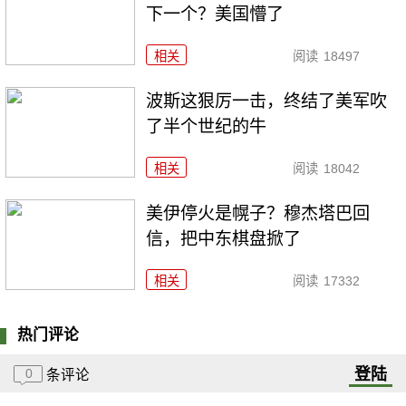
下一个？美国懵了
相关
阅读
18497
波斯这狠厉一击，终结了美军吹
了半个世纪的牛
相关
阅读
18042
美伊停火是幌子？穆杰塔巴回
信，把中东棋盘掀了
相关
阅读
17332
热门评论
登陆
0
条评论