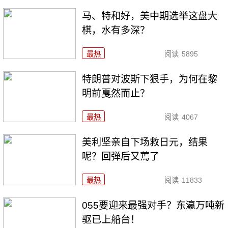
马、特和好，美中期选举这盘大
棋，水有多深？
最热
阅读
5895
特朗普对波斯下狠手，为何在黎
明前戛然而止？
最热
阅读
4067
美利坚亲自下场救日元，结果
呢？回弹后又蔫了
最热
阅读
11833
055要迎来最强对手？东瀛万吨新
驱已上船台！