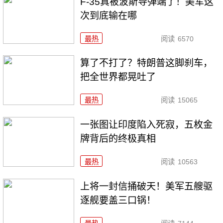
F-35真被波斯导弹端了！美军这
次到底输在哪
最热
阅读
6570
算了不打了？特朗普这脚刹车，
把全世界都晃吐了
最热
阅读
15065
一张图让印度陷入死寂，五枚金
牌背后的终极真相
最热
阅读
10563
上将一封信捅破天！美军五艘驱
逐舰要盖三口锅！