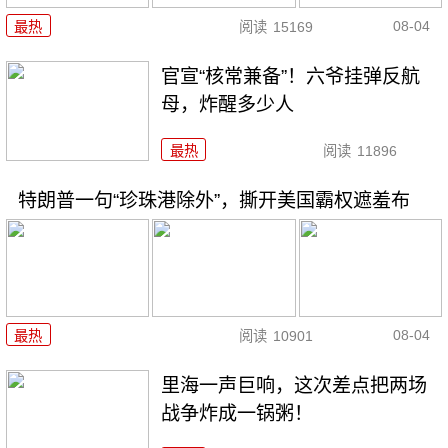
08-04
最热
阅读
15169
官宣“核常兼备”！六爷挂弹反航
母，炸醒多少人
最热
阅读
11896
特朗普一句“珍珠港除外”，撕开美国霸权遮羞布
08-04
最热
阅读
10901
里海一声巨响，这次差点把两场
战争炸成一锅粥！