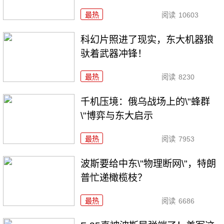
最热
阅读
10603
科幻片照进了现实，东大机器狼
驮着武器冲锋！
最热
阅读
8230
千机压境：俄乌战场上的\"蜂群
\"博弈与东大启示
最热
阅读
7953
波斯要给中东\"物理断网\"，特朗
普忙递橄榄枝？
最热
阅读
6686