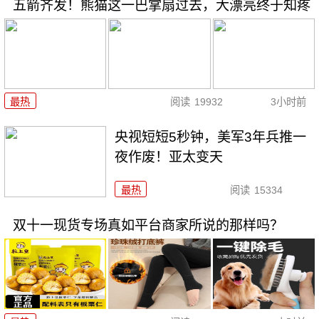
五箭齐发！熊猫这一巴掌扇过去，大漂亮终于知疼
最热
阅读
19932
3小时前
央视短短5秒钟，美军3年兵推一
夜作废！亚太变天
最热
阅读
15334
双十一现货专场真如平台商家所说的那样吗？