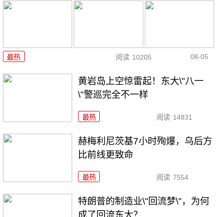
08-05
最热
阅读
10205
黄岩岛上空惊雷起！东大\"八一
\"警巡完全不一样
最热
阅读
14831
赫梅利尼茨基7小时殉爆，乌后方
比前线更致命
最热
阅读
7554
特朗普的制造业\"回流梦\"，为何
成了回流东大？