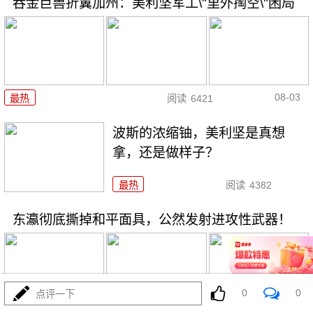
吞金巨兽折翼加州：美利坚军工\"里外掏空\"困局
08-03
最热
阅读
6421
波斯的浓缩铀，美利坚是真想
拿，还是做样子？
最热
阅读
4382
东瀛彻底撕掉和平面具，公然发射进攻性武器！
0
0
点评一下