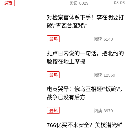
08-06
最热
阅读
8029
对检察官体系下手！李在明要打
破\"青瓦台魔咒\"
最热
阅读
6143
扎卢日内说的一句话，把北约的
脸按在地上摩擦
最热
阅读
12569
电商哭晕：俄乌互相砸\"饭碗\"，
战争已没有后方
最热
阅读
3979
766亿买不来安全？美核潜光鲜