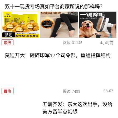
双十一现货专场真如平台商家所说的那样吗？
最热
阅读
31145
4小时前
莫迪开大！砸碎印军17个司令部，重组指挥结构
08-07
最热
阅读
7499
五箭齐发：东大这次出手，没给
美方留半点幻想