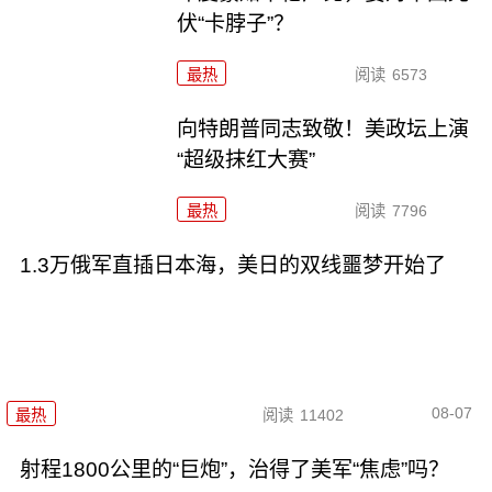
伏“卡脖子”？
最热
阅读
6573
向特朗普同志致敬！美政坛上演
“超级抹红大赛”
最热
阅读
7796
1.3万俄军直插日本海，美日的双线噩梦开始了
08-07
最热
阅读
11402
射程1800公里的“巨炮”，治得了美军“焦虑”吗？