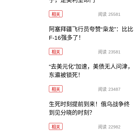
子，是美利坚命门
相关
阅读
25581
阿塞拜疆飞行员夸赞“枭龙”：比比
F-16强多了！
相关
阅读
23581
“去美元化”加速，美债无人问津，
东瀛被锁死！
相关
阅读
23487
生死时刻提前到来！俄乌战争终
到见分晓的时刻？
相关
阅读
22982