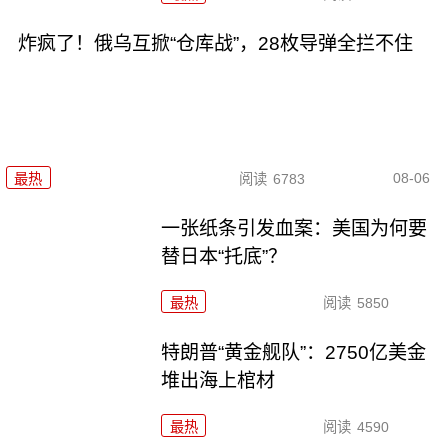
炸疯了！俄乌互掀“仓库战”，28枚导弹全拦不住
08-06
最热
阅读
6783
一张纸条引发血案：美国为何要
替日本“托底”？
最热
阅读
5850
特朗普“黄金舰队”：2750亿美金
堆出海上棺材
最热
阅读
4590