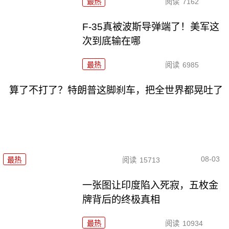
最热
阅读
7162
F-35真被波斯导弹端了！美军这
次到底输在哪
最热
阅读
6985
算了不打了？特朗普这脚刹车，把全世界都晃吐了
08-03
最热
阅读
15713
一张图让印度陷入死寂，五枚金
牌背后的终极真相
最热
阅读
10934