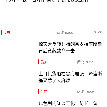
前方在打仗，后方在“清场”，这仗还怎么打？
08-05
最热
阅读
5368
惊天大反转！特朗普支持率崩盘
背后竟藏致命一击
最热
阅读
7622
土耳其货船在黑海遭袭，泽连斯
基又惹了大麻烦
最热
阅读
16204
以色列内讧公开化！防长一句