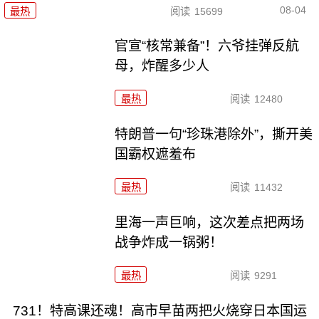
08-04
最热
阅读
15699
官宣“核常兼备”！六爷挂弹反航
母，炸醒多少人
最热
阅读
12480
特朗普一句“珍珠港除外”，撕开美
国霸权遮羞布
最热
阅读
11432
里海一声巨响，这次差点把两场
战争炸成一锅粥！
最热
阅读
9291
731！特高课还魂！高市早苗两把火烧穿日本国运