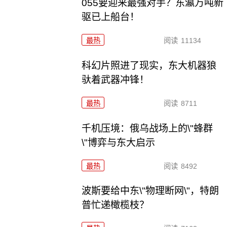
055要迎来最强对手？东瀛万吨新
驱已上船台！
最热
阅读
11134
科幻片照进了现实，东大机器狼
驮着武器冲锋！
最热
阅读
8711
千机压境：俄乌战场上的\"蜂群
\"博弈与东大启示
最热
阅读
8492
波斯要给中东\"物理断网\"，特朗
普忙递橄榄枝？