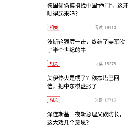
德国偷偷摸摸找中国“命门”，这牙
呲得起来吗？
相关
阅读
19110
波斯这狠厉一击，终结了美军吹
了半个世纪的牛
相关
阅读
18278
美伊停火是幌子？穆杰塔巴回
信，把中东棋盘掀了
相关
阅读
17715
泽连斯基一夜斩总理又砍防长，
这大戏几个意思？