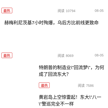
08-05
最热
阅读
10794
赫梅利尼茨基7小时殉爆，乌后方比前线更致命
08-05
最热
阅读
8069
特朗普的制造业\"回流梦\"，为何
成了回流东大？
最热
阅读
7586
黄岩岛上空惊雷起！东大\"八一
\"警巡完全不一样