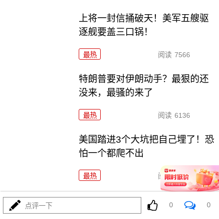
上将一封信捅破天！美军五艘驱
逐舰要盖三口锅！
最热
阅读
7566
特朗普要对伊朗动手？最狠的还
没来，最骚的来了
最热
阅读
6136
美国踏进3个大坑把自己埋了！恐
怕一个都爬不出
最热
阅读
17756
政治自杀！菲律宾防长，你这是
0
0
点评一下
在给菲律宾掘墓！