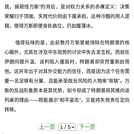
我，搞砸怪万斯”的背后，是对权力关系的赤裸定义：决策
荣耀归于顶端，失败代价则由下属承担。这种冷酷的用人逻
辑，使得万斯即便身处高位，仍如履薄冰。
值得玩味的是，此前数月万斯曾被排除在特朗普的核
心圈外，尤其在涉及中东局势的讨论中失去发言权。而就在
伊朗问题升温、谈判陷入僵局时，特朗普却突然重新启用
他。这并非出于对其外交能力的信任，而是因为这个任务需
要一名足够有分量、且能承受政治风险的人物来“背锅”‍。万
斯的反战形象原本是其优势，如今却成了特朗普将其推向谈
判桌的理由——既能展示“和平姿态”，又能将失败责任定向
转移。
上一页
下一页