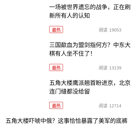
一场被世界遗忘的战争，正在刷
新所有人的认知
最热
阅读
19053
三国歃血为盟剑指何方？中东大
棋有人坐不住了！
最热
阅读
13139
五角大楼鹰派翘首盼进京，北京
连门缝都没给留
最热
阅读
12714
五角大楼吓唬中俄？这事恰恰暴露了美军的底裤