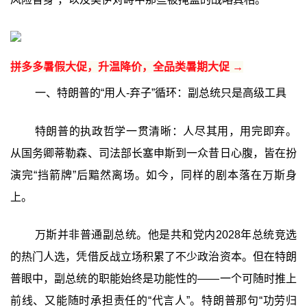
拼多多暑假大促，升温降价，全品类暑期大促 →
一、特朗普的“用人‑弃子”循环：副总统只是高级工具
特朗普的执政哲学一贯清晰：人尽其用，用完即弃。
从国务卿蒂勒森、司法部长塞申斯到一众昔日心腹，皆在扮
演完“挡箭牌”后黯然离场。如今，同样的剧本落在万斯身
上。
万斯并非普通副总统。他是共和党内2028年总统竞选
的热门人选，凭借反战立场积累了不少政治资本。但在特朗
普眼中，副总统的职能始终是功能性的——一个可随时推上
前线、又能随时承担责任的“代言人”。特朗普那句“功劳归