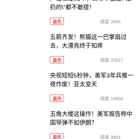
扔的\"都不敢提！
最热
阅读
2666
五箭齐发！熊猫这一巴掌扇过
去，大漂亮终于知疼
最热
阅读
23027
央视短短5秒钟，美军3年兵推一
夜作废！亚太变天
最热
阅读
18904
五角大楼这操作！美军报告称中
国导弹不如伊朗？
最热
阅读
9941