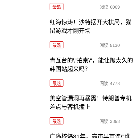
最热
阅读
6069
红海惊涛！沙特摆开大棋局，猫
鼠游戏才刚开场
最热
阅读
5130
青瓦台的\"拍桌\"，能让跪太久的
韩国站起来吗？
最热
阅读
4778
美空管漏洞再暴露！特朗普专机
差点与客机撞上
最热
阅读
3853
广岛核爆81年，高市早苗连\"谁