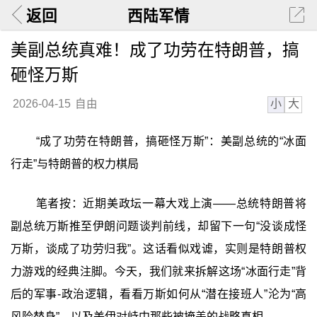
返回
西陆军情
美副总统真难！成了功劳在特朗普，搞
砸怪万斯
小
大
2026-04-15
自由
“成了功劳在特朗普，搞砸怪万斯”：美副总统的“冰面
行走”与特朗普的权力棋局
笔者按：近期美政坛一幕大戏上演——总统特朗普将
副总统万斯推至伊朗问题谈判前线，却留下一句“没谈成怪
万斯，谈成了功劳归我”。这话看似戏谑，实则是特朗普权
力游戏的经典注脚。今天，我们就来拆解这场“冰面行走”背
后的军事‑政治逻辑，看看万斯如何从“潜在接班人”沦为“高
风险替身”，以及美伊对峙中那些被掩盖的战略真相。