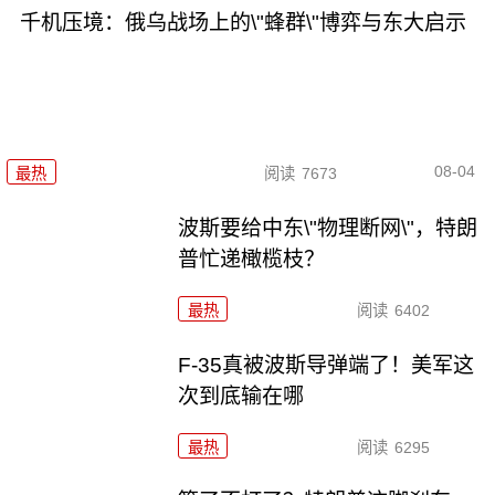
千机压境：俄乌战场上的\"蜂群\"博弈与东大启示
08-04
最热
阅读
7673
波斯要给中东\"物理断网\"，特朗
普忙递橄榄枝？
最热
阅读
6402
F-35真被波斯导弹端了！美军这
次到底输在哪
最热
阅读
6295