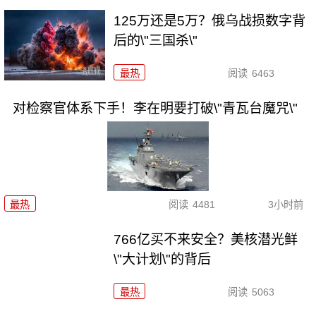
125万还是5万？俄乌战损数字背
后的\"三国杀\"
最热
阅读
6463
对检察官体系下手！李在明要打破\"青瓦台魔咒\"
最热
阅读
4481
3小时前
766亿买不来安全？美核潜光鲜
\"大计划\"的背后
最热
阅读
5063