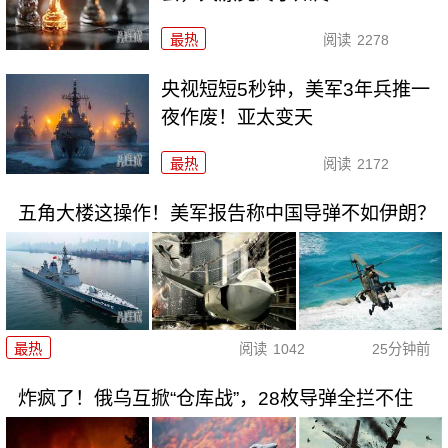
最热
阅读
2278
央视短短5秒钟，美军3年兵推一
夜作废！亚太变天
最热
阅读
2172
五角大楼这操作！美军报告称中国导弹不如伊朗？
最热
阅读
1042
25分钟前
炸疯了！俄乌互掀“仓库战”，28枚导弹全拦不住