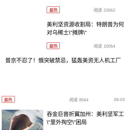
最热
阅读
22662
美利坚资源收割局：特朗普为何
对乌稀土\"摊牌\"
最热
阅读
10054
普京不忍了！俄突破禁忌，猛轰美资无人机工厂
08-03
最热
阅读
8564
吞金巨兽折翼加州：美利坚军工
\"里外掏空\"困局