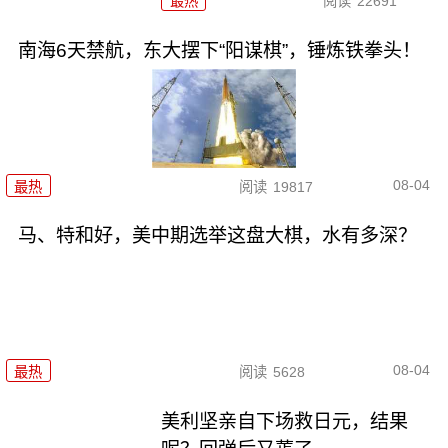
最热
阅读
22691
南海6天禁航，东大摆下“阳谋棋”，锤炼铁拳头！
08-04
最热
阅读
19817
马、特和好，美中期选举这盘大棋，水有多深？
08-04
最热
阅读
5628
美利坚亲自下场救日元，结果