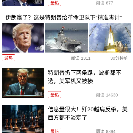
最热
阅读
877
伊朗赢了？这是特朗普给革命卫队下“精准毒计”
最热
阅读
1311
30分钟前
特朗普扔下两条路，波斯都不
选，美军机又被揍
最热
阅读
14630
信息量很大！歼20越肩反杀，美
西方都不淡定了
最热
阅读
8894