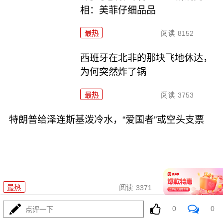
相：美菲仔细品品
最热
阅读
8152
西班牙在北非的那块飞地休达，
为何突然炸了锅
最热
阅读
3753
特朗普给泽连斯基泼冷水，“爱国者”或空头支票
08-03
最热
阅读
3371
0
0
点评一下
这事要干了，不但中东要爆，世界都得要爆了！