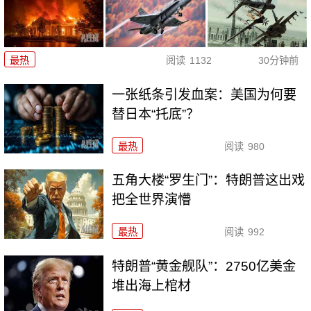
最热
阅读
1132
30分钟前
一张纸条引发血案：美国为何要
替日本“托底”？
最热
阅读
980
五角大楼“罗生门”：特朗普这出戏
把全世界演懵
最热
阅读
992
特朗普“黄金舰队”：2750亿美金
堆出海上棺材