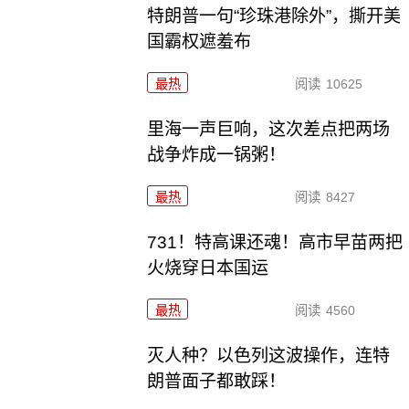
特朗普一句“珍珠港除外”，撕开美
国霸权遮羞布
最热
阅读
10625
里海一声巨响，这次差点把两场
战争炸成一锅粥！
最热
阅读
8427
731！特高课还魂！高市早苗两把
火烧穿日本国运
最热
阅读
4560
灭人种？以色列这波操作，连特
朗普面子都敢踩！