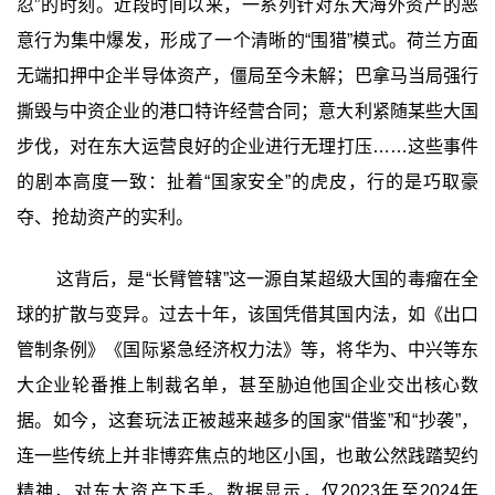
忍”的时刻。近段时间以来，一系列针对东大海外资产的恶
意行为集中爆发，形成了一个清晰的“围猎”模式。荷兰方面
无端扣押中企半导体资产，僵局至今未解；巴拿马当局强行
撕毁与中资企业的港口特许经营合同；意大利紧随某些大国
步伐，对在东大运营良好的企业进行无理打压……这些事件
的剧本高度一致：扯着“国家安全”的虎皮，行的是巧取豪
夺、抢劫资产的实利。
这背后，是“长臂管辖”这一源自某超级大国的毒瘤在全
球的扩散与变异。过去十年，该国凭借其国内法，如《出口
管制条例》《国际紧急经济权力法》等，将华为、中兴等东
大企业轮番推上制裁名单，甚至胁迫他国企业交出核心数
据。如今，这套玩法正被越来越多的国家“借鉴”和“抄袭”，
连一些传统上并非博弈焦点的地区小国，也敢公然践踏契约
精神，对东大资产下手。数据显示，仅2023年至2024年