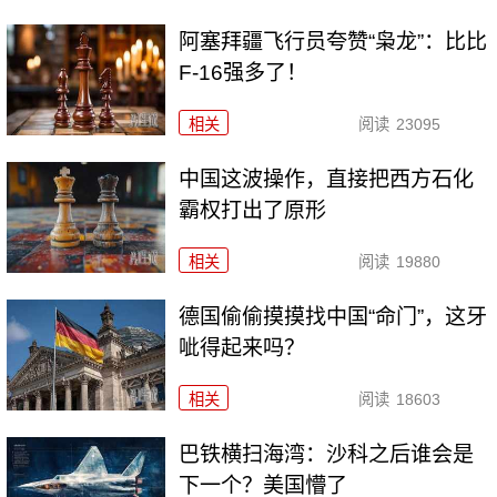
阿塞拜疆飞行员夸赞“枭龙”：比比
F-16强多了！
相关
阅读
23095
中国这波操作，直接把西方石化
霸权打出了原形
相关
阅读
19880
德国偷偷摸摸找中国“命门”，这牙
呲得起来吗？
相关
阅读
18603
巴铁横扫海湾：沙科之后谁会是
下一个？美国懵了