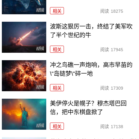
相关
阅读
18275
波斯这狠厉一击，终结了美军吹
了半个世纪的牛
相关
阅读
17945
冲之鸟礁一声炮响，高市早苗的
\"岛链梦\"碎一地
相关
阅读
17309
美伊停火是幌子？穆杰塔巴回
信，把中东棋盘掀了
相关
阅读
17138