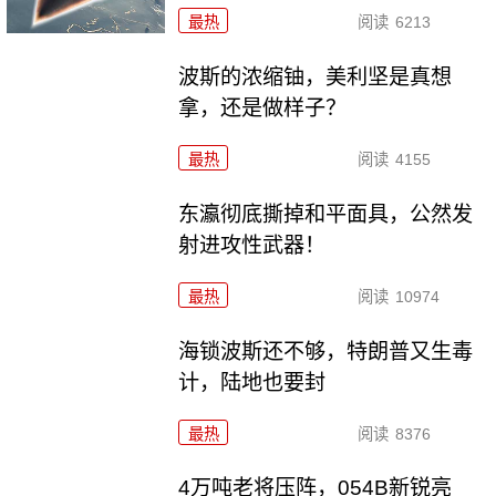
最热
阅读
6213
波斯的浓缩铀，美利坚是真想
拿，还是做样子？
最热
阅读
4155
东瀛彻底撕掉和平面具，公然发
射进攻性武器！
最热
阅读
10974
海锁波斯还不够，特朗普又生毒
计，陆地也要封
最热
阅读
8376
4万吨老将压阵，054B新锐亮