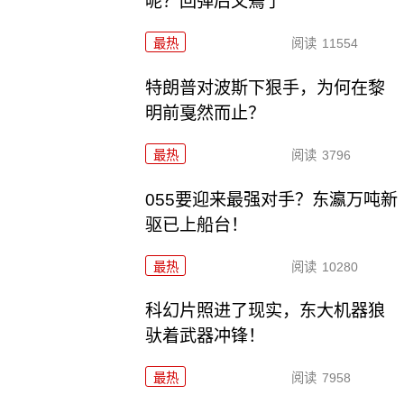
呢？回弹后又蔫了
最热
阅读
11554
特朗普对波斯下狠手，为何在黎
明前戛然而止？
最热
阅读
3796
055要迎来最强对手？东瀛万吨新
驱已上船台！
最热
阅读
10280
科幻片照进了现实，东大机器狼
驮着武器冲锋！
最热
阅读
7958