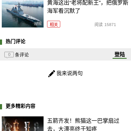
黄海这出“老将配新王”，把俄罗斯
海军看沉默了
相关
阅读
15871
热门评论
登陆
0
条评论
我来说两句
更多精彩内容
五箭齐发！熊猫这一巴掌扇过
去，大漂亮终于知疼