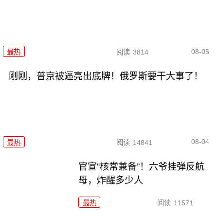
08-05
最热
阅读
3814
刚刚，普京被逼亮出底牌！俄罗斯要干大事了！
08-04
最热
阅读
14841
官宣“核常兼备”！六爷挂弹反航
母，炸醒多少人
最热
阅读
11571