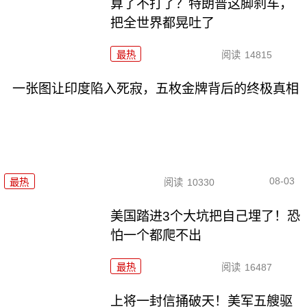
算了不打了？特朗普这脚刹车，
把全世界都晃吐了
最热
阅读
14815
一张图让印度陷入死寂，五枚金牌背后的终极真相
08-03
最热
阅读
10330
美国踏进3个大坑把自己埋了！恐
怕一个都爬不出
最热
阅读
16487
上将一封信捅破天！美军五艘驱