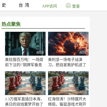
历史
台湾
APP访问
登录
热点聚焦
美狂囤百万吨：一场提
美利坚一场电子战演
前下注的\"铜牌军备竞
习，把自家救护机送了
赛\"
命！
1.3万俄军直插日本海，
红海惊涛！沙特摆开大
美日的双线噩梦开始了
棋局，猫鼠游戏才刚开