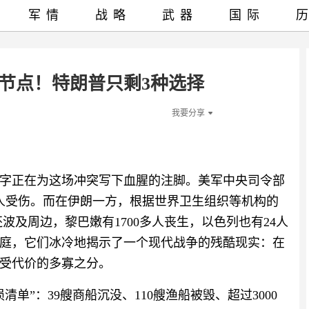
军情
战略
武器
国际
节点！特朗普只剩3种选择
我要分享
字正在为这场冲突写下血腥的注脚。美军中央司令部
1人受伤。而在伊朗一方，根据世界卫生组织等机构的
还波及周边，黎巴嫩有1700多人丧生，以色列也有24人
庭，它们冰冷地揭示了一个现代战争的残酷现实：在
受代价的多寡之分。
单”：39艘商船沉没、110艘渔船被毁、超过3000