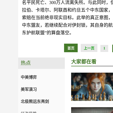
名平民死亡、300万人流离失所。与此同时，
拉伯、卡塔尔、阿联酋和约旦五个中东国家，
索赔在当前绝非现实目标。此举的真正意图，
中东盟友，若继续配合对伊封锁，其自身的航
东护航联盟”的算盘落空。
首页
上一页
1
大家都在看
热点
中美博弈
美军演习
北极熊远东亮剑