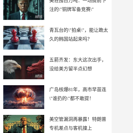
美狂囤百万吨：一场提前下
注的\"铜牌军备竞赛\"
青瓦台的\"拍桌\"，能让跪太
久的韩国站起来吗？
五箭齐发：东大这次出手，
没给美方留半点幻想
广岛核爆81年，高市早苗连
\"谁扔的\"都不敢提！
美空管漏洞再暴露！特朗普
专机差点与客机撞上