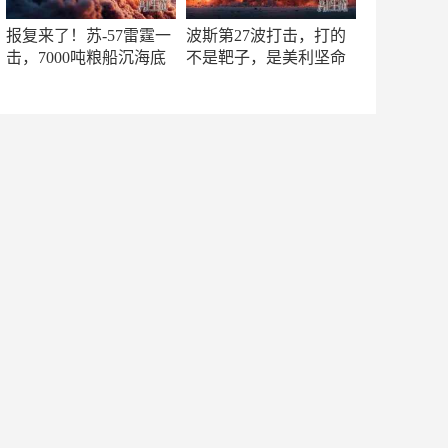
报复来了！苏-57雷霆一
波斯第27波打击，打的
击，7000吨粮船沉海底
不是靶子，是美利坚命
门