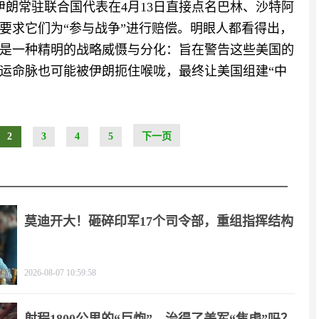
伊朗常驻联合国代表在4月13日直接点名巴林、沙特阿
要求它们为“参与战争”进行赔偿。明眼人都看得出，
是一种精明的战略威慑与分化：旨在警告这些美国的
运命脉也可能被伊朗扼住喉咙，最终让美国组建“中
2
3
4
5
下一页
莫迪开大！砸碎印军17个司令部，重组指挥结构
2026-08-07 10:59:58