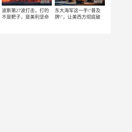
波斯第27波打击，打的
东大海军这一手\"普及
不是靶子，是美利坚命
牌\"，让美西方彻底破
门
防！