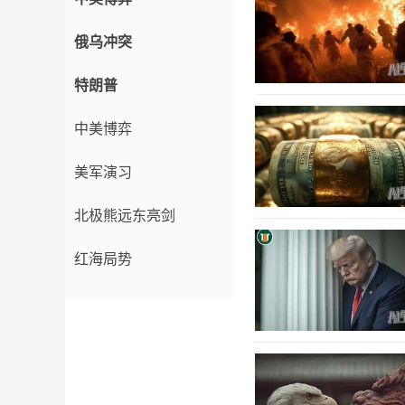
俄乌冲突
特朗普
中美博弈
美军演习
北极熊远东亮剑
红海局势