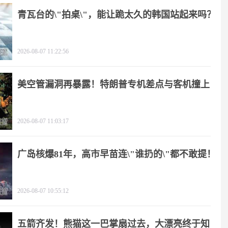
青瓦台的\"拍桌\"，能让跪太久的韩国站起来吗？
2026-08-07 11:22:56
美空管漏洞再暴露！特朗普专机差点与客机撞上
2026-08-07 11:03:17
广岛核爆81年，高市早苗连\"谁扔的\"都不敢提！
2026-08-07 10:55:12
五箭齐发！熊猫这一巴掌扇过去，大漂亮终于知