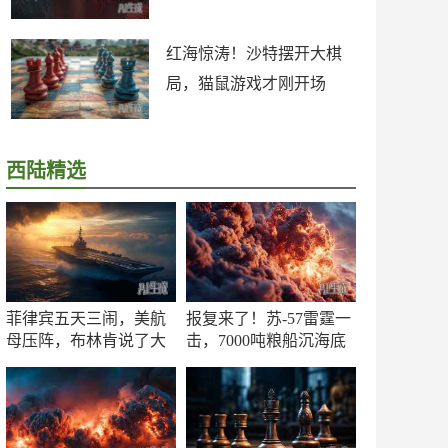
红海惊涛！沙特摆开大棋
局，猫鼠游戏才刚开场
西陆精选
菲律宾五天三闹，美航
报复来了！苏-57雷霆一
母压阵，布林肯说了大
击，7000吨粮船沉海底
实话