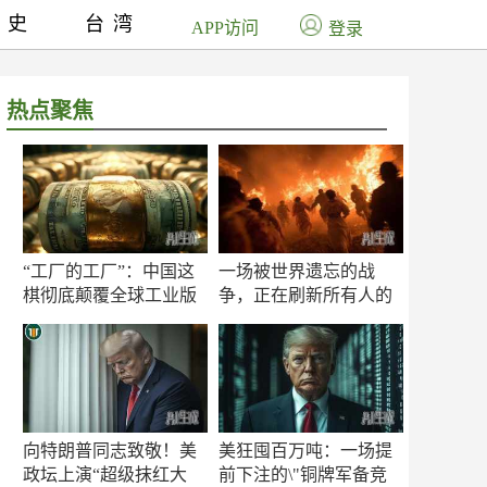
历史
台湾
APP访问
登录
热点聚焦
“工厂的工厂”：中国这
一场被世界遗忘的战
棋彻底颠覆全球工业版
争，正在刷新所有人的
图
认知
向特朗普同志致敬！美
美狂囤百万吨：一场提
政坛上演“超级抹红大
前下注的\"铜牌军备竞