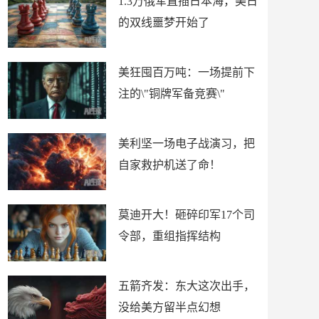
1.3万俄军直插日本海，美日
的双线噩梦开始了
美狂囤百万吨：一场提前下
注的\"铜牌军备竞赛\"
美利坚一场电子战演习，把
自家救护机送了命！
莫迪开大！砸碎印军17个司
令部，重组指挥结构
五箭齐发：东大这次出手，
没给美方留半点幻想