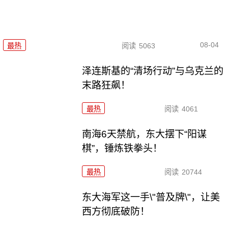
08-04
最热
阅读
5063
泽连斯基的“清场行动”与乌克兰的
末路狂飙！
最热
阅读
4061
南海6天禁航，东大摆下“阳谋
棋”，锤炼铁拳头！
最热
阅读
20744
东大海军这一手\"普及牌\"，让美
西方彻底破防！