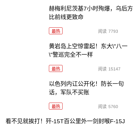
赫梅利尼茨基7小时殉爆，乌后方
比前线更致命
最热
阅读
7793
黄岩岛上空惊雷起！东大\"八一
\"警巡完全不一样
最热
阅读
15147
以色列内讧公开化！防长一句
话，军队不买账
最热
阅读
5760
看不见就挨打！歼-15T百公里外一剑封喉F-15J