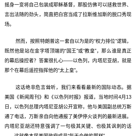
摇身一变将自己包装成耶稣基督，那股仿佛可以拯救世界、
言出法随的劲头，简直把白宫当成了拉斯维加斯的脱口秀现
场。
然而，按照特朗普这一套自以为是的“权力排位”逻辑，
既然他是站在金字塔顶端的“国王”或“教皇”，那么谁是真正
的幕后操控者？答案很扎心——以色列，内塔尼亚胡，就是
那个在幕后遥控指挥他的“太上皇”。
这话绝非危言耸听，我们来看看最新的国际动态。据
美国《新闻周刊》和《以色列时报》报道，当地时间4月13
日，以色列总理内塔尼亚胡公开宣称，他与美国副总统万斯
通了电话，万斯亲自向他通报了美伊停火谈判的最新进展。
内塔尼亚胡还特意强调了一句极其关键、也极其讽刺的话
——这就像本届美国政府成员“每天会做的那样”。