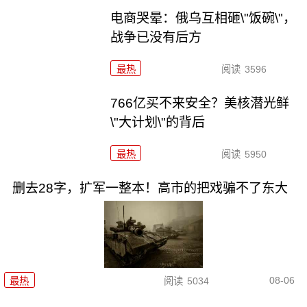
电商哭晕：俄乌互相砸\"饭碗\"，
战争已没有后方
最热
阅读
3596
766亿买不来安全？美核潜光鲜
\"大计划\"的背后
最热
阅读
5950
删去28字，扩军一整本！高市的把戏骗不了东大
08-06
最热
阅读
5034