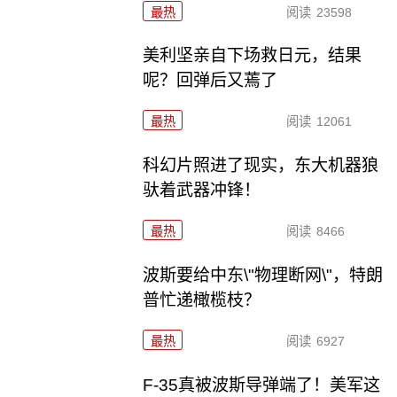
最热
阅读
23598
美利坚亲自下场救日元，结果
呢？回弹后又蔫了
最热
阅读
12061
科幻片照进了现实，东大机器狼
驮着武器冲锋！
最热
阅读
8466
波斯要给中东\"物理断网\"，特朗
普忙递橄榄枝？
最热
阅读
6927
F-35真被波斯导弹端了！美军这