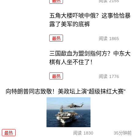
最热
阅读
2155
五角大楼吓唬中俄？这事恰恰暴
露了美军的底裤
最热
阅读
1865
三国歃血为盟剑指何方？中东大
棋有人坐不住了！
最热
阅读
1776
向特朗普同志致敬！美政坛上演“超级抹红大赛”
最热
阅读
1830
35分钟前