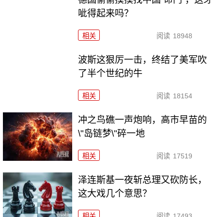
呲得起来吗？
相关
阅读
18948
波斯这狠厉一击，终结了美军吹
了半个世纪的牛
相关
阅读
18154
冲之鸟礁一声炮响，高市早苗的
\"岛链梦\"碎一地
相关
阅读
17519
泽连斯基一夜斩总理又砍防长，
这大戏几个意思？
相关
阅读
17493