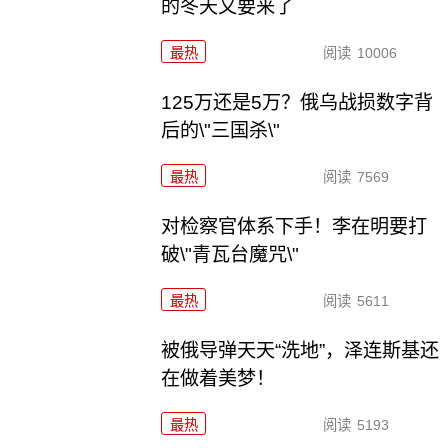
的冬天又要来了
最热
阅读
10006
125万还是5万？俄乌战损数字背
后的\"三国杀\"
最热
阅读
7569
对检察官体系下手！李在明要打
破\"青瓦台魔咒\"
最热
阅读
5611
被俄导弹天天“洗地”，泽连斯基还
在做着美梦！
最热
阅读
5193