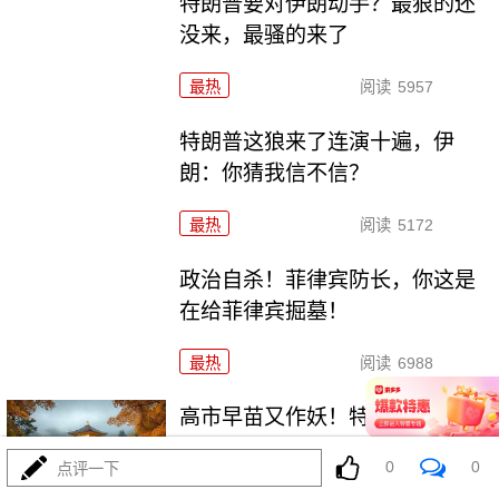
特朗普要对伊朗动手？最狠的还
没来，最骚的来了
最热
阅读
5957
特朗普这狼来了连演十遍，伊
朗：你猜我信不信？
最热
阅读
5172
政治自杀！菲律宾防长，你这是
在给菲律宾掘墓！
最热
阅读
6988
高市早苗又作妖！特高课卷土重
来，日本三重困境
0
0
点评一下