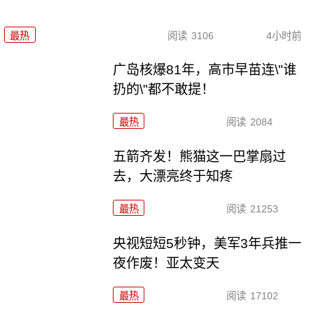
最热
阅读
3106
4小时前
广岛核爆81年，高市早苗连\"谁
扔的\"都不敢提！
最热
阅读
2084
五箭齐发！熊猫这一巴掌扇过
去，大漂亮终于知疼
最热
阅读
21253
央视短短5秒钟，美军3年兵推一
夜作废！亚太变天
最热
阅读
17102