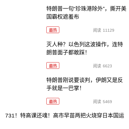
特朗普一句“珍珠港除外”，撕开美
国霸权遮羞布
最热
阅读
11129
灭人种？以色列这波操作，连特
朗普面子都敢踩！
最热
阅读
6623
特朗普刚说要谈判，伊朗又是反
手就是一巴掌！
最热
阅读
5469
731！特高课还魂！高市早苗两把火烧穿日本国运