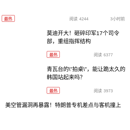
最热
阅读
4244
3小时前
莫迪开大！砸碎印军17个司令
部，重组指挥结构
最热
阅读
6377
青瓦台的\"拍桌\"，能让跪太久的
韩国站起来吗？
最热
阅读
3973
美空管漏洞再暴露！特朗普专机差点与客机撞上