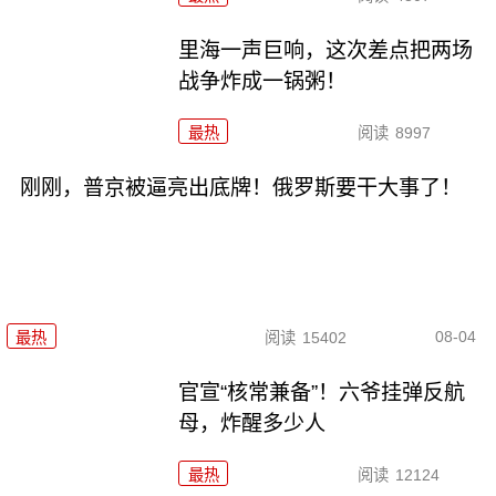
里海一声巨响，这次差点把两场
战争炸成一锅粥！
最热
阅读
8997
刚刚，普京被逼亮出底牌！俄罗斯要干大事了！
08-04
最热
阅读
15402
官宣“核常兼备”！六爷挂弹反航
母，炸醒多少人
最热
阅读
12124