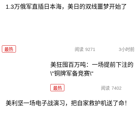
1.3万俄军直插日本海，美日的双线噩梦开始了
最热
阅读
9271
3小时前
美狂囤百万吨：一场提前下注的
\"铜牌军备竞赛\"
最热
阅读
7402
美利坚一场电子战演习，把自家救护机送了命！