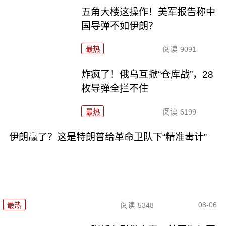
五角大楼这操作！美军报告称中
国导弹不如伊朗？
最热
阅读
9091
炸疯了！俄乌互掀“仓库战”，28
枚导弹全拦不住
最热
阅读
6199
伊朗赢了？这是特朗普给革命卫队下“精准毒计”
08-06
最热
阅读
5348