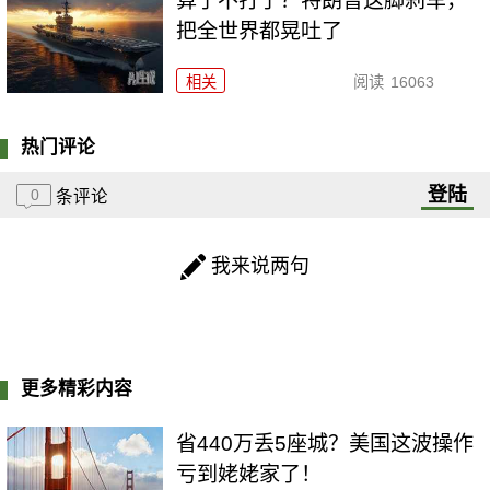
算了不打了？特朗普这脚刹车，
把全世界都晃吐了
相关
阅读
16063
热门评论
登陆
0
条评论
我来说两句
更多精彩内容
省440万丢5座城？美国这波操作
亏到姥姥家了！