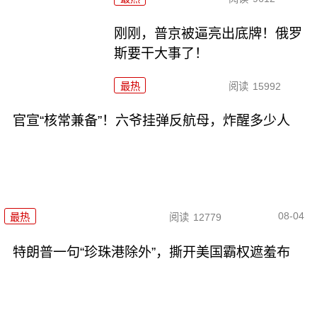
刚刚，普京被逼亮出底牌！俄罗
斯要干大事了！
最热
阅读
15992
官宣“核常兼备”！六爷挂弹反航母，炸醒多少人
08-04
最热
阅读
12779
特朗普一句“珍珠港除外”，撕开美国霸权遮羞布