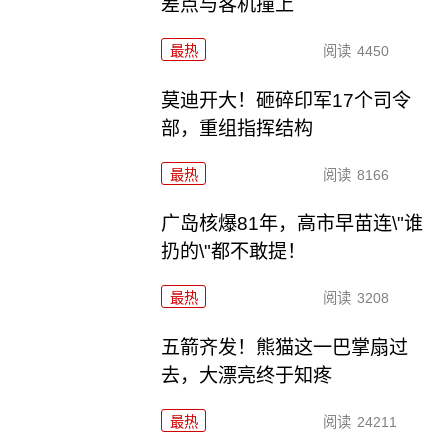
差点与客机撞上
最热
阅读
4450
莫迪开大！砸碎印军17个司令
部，重组指挥结构
最热
阅读
8166
广岛核爆81年，高市早苗连\"谁
扔的\"都不敢提！
最热
阅读
3208
五箭齐发！熊猫这一巴掌扇过
去，大漂亮终于知疼
最热
阅读
24211