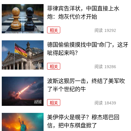
菲律宾告洋状，中国直接上水
炮：炮灰代价才开始
相关
阅读
19292
德国偷偷摸摸找中国“命门”，这牙
呲得起来吗？
相关
阅读
19286
波斯这狠厉一击，终结了美军吹
了半个世纪的牛
相关
阅读
18439
美伊停火是幌子？穆杰塔巴回
信，把中东棋盘掀了