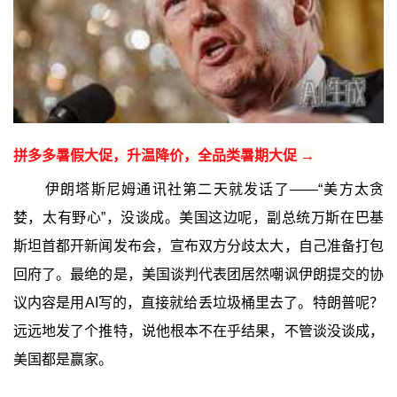
拼多多暑假大促，升温降价，全品类暑期大促 →
伊朗塔斯尼姆通讯社第二天就发话了——“美方太贪
婪，太有野心”，没谈成。美国这边呢，副总统万斯在巴基
斯坦首都开新闻发布会，宣布双方分歧太大，自己准备打包
回府了。最绝的是，美国谈判代表团居然嘲讽伊朗提交的协
议内容是用AI写的，直接就给丢垃圾桶里去了。特朗普呢？
远远地发了个推特，说他根本不在乎结果，不管谈没谈成，
美国都是赢家。