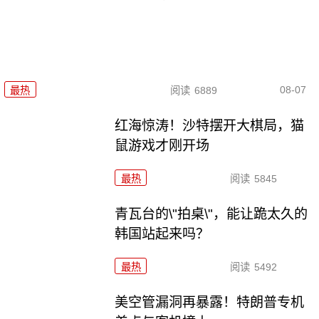
08-07
最热
阅读
6889
红海惊涛！沙特摆开大棋局，猫
鼠游戏才刚开场
最热
阅读
5845
青瓦台的\"拍桌\"，能让跪太久的
韩国站起来吗？
最热
阅读
5492
美空管漏洞再暴露！特朗普专机