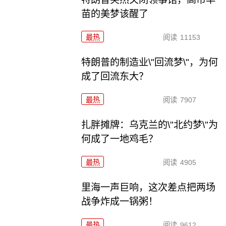
苗的美梦该醒了
最热
阅读
11153
特朗普的制造业\"回流梦\"，为何
成了回流东大？
最热
阅读
7907
扎胖摊牌：乌克兰的\"北约梦\"为
何成了一地鸡毛？
最热
阅读
4905
里海一声巨响，这次差点把两场
战争炸成一锅粥！
最热
阅读
9612