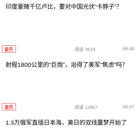
印度豪赌千亿卢比，要对中国光伏“卡脖子”？
08-08
最热
阅读
8518
射程1800公里的“巨炮”，治得了美军“焦虑”吗？
08-07
最热
阅读
14857
1.3万俄军直插日本海，美日的双线噩梦开始了