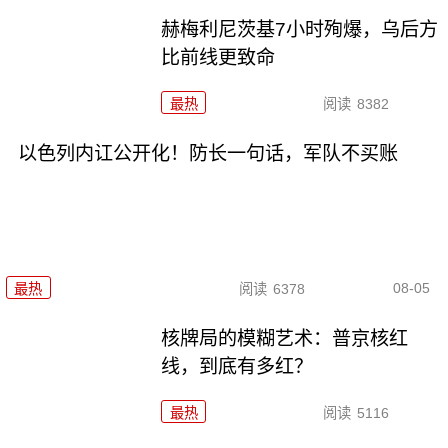
赫梅利尼茨基7小时殉爆，乌后方
比前线更致命
最热
阅读
8382
以色列内讧公开化！防长一句话，军队不买账
08-05
最热
阅读
6378
核牌局的模糊艺术：普京核红
线，到底有多红？
最热
阅读
5116