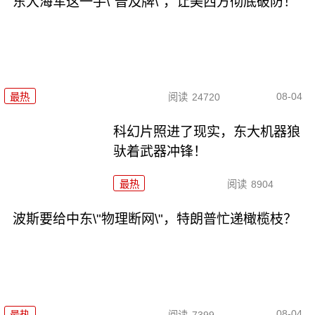
东大海军这一手\"普及牌\"，让美西方彻底破防！
08-04
最热
阅读
24720
科幻片照进了现实，东大机器狼
驮着武器冲锋！
最热
阅读
8904
波斯要给中东\"物理断网\"，特朗普忙递橄榄枝？
08-04
最热
阅读
7399