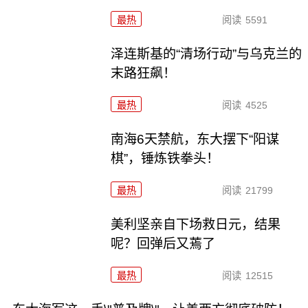
最热
阅读
5591
泽连斯基的“清场行动”与乌克兰的
末路狂飙！
最热
阅读
4525
南海6天禁航，东大摆下“阳谋
棋”，锤炼铁拳头！
最热
阅读
21799
美利坚亲自下场救日元，结果
呢？回弹后又蔫了
最热
阅读
12515