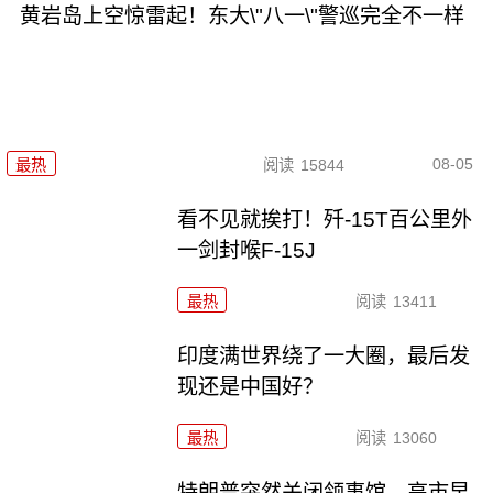
黄岩岛上空惊雷起！东大\"八一\"警巡完全不一样
08-05
最热
阅读
15844
看不见就挨打！歼-15T百公里外
一剑封喉F-15J
最热
阅读
13411
印度满世界绕了一大圈，最后发
现还是中国好？
最热
阅读
13060
特朗普突然关闭领事馆，高市早