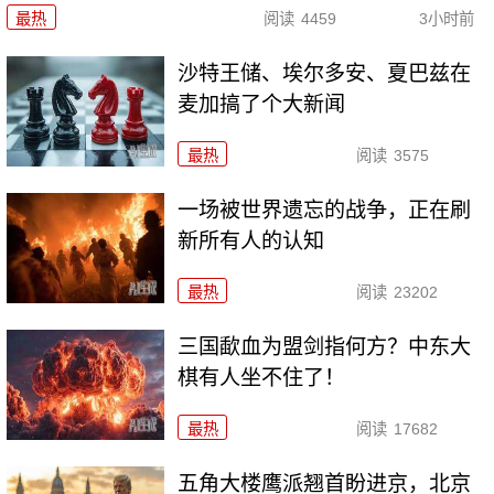
最热
阅读
4459
3小时前
沙特王储、埃尔多安、夏巴兹在
麦加搞了个大新闻
最热
阅读
3575
一场被世界遗忘的战争，正在刷
新所有人的认知
最热
阅读
23202
三国歃血为盟剑指何方？中东大
棋有人坐不住了！
最热
阅读
17682
五角大楼鹰派翘首盼进京，北京