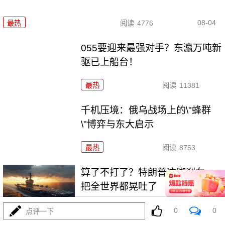
08-04
最热
阅读
4776
055要迎来最强对手？东瀛万吨新
驱已上船台！
最热
阅读
11381
千机压境：俄乌战场上的\"蜂群
\"博弈与东大启示
最热
阅读
8753
算了不打了？特朗普这脚刹车，
把全世界都晃吐了
最热
阅读
16063
0
0
点评一下