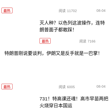
08-04
最热
阅读
11702
灭人种？以色列这波操作，连特
朗普面子都敢踩！
最热
阅读
7166
特朗普刚说要谈判，伊朗又是反手就是一巴掌！
08-04
最热
阅读
6005
731！特高课还魂！高市早苗两把
火烧穿日本国运