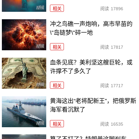
相关
阅读
17896
冲之鸟礁一声炮响，高市早苗的
\"岛链梦\"碎一地
相关
阅读
17817
血条见底？美利坚这艘巨轮，或
许撑不了多久了
相关
阅读
17717
黄海这出“老将配新王”，把俄罗斯
海军看沉默了
相关
阅读
16535