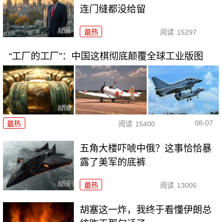
连门缝都没给留
最热
阅读
15297
“工厂的工厂”：中国这棋彻底颠覆全球工业版图
08-07
最热
阅读
15400
五角大楼吓唬中俄？这事恰恰暴
露了美军的底裤
最热
阅读
13006
胡塞这一炸，我终于看懂伊朗总