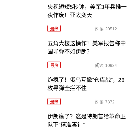
央视短短5秒钟，美军3年兵推一
夜作废！亚太变天
最热
阅读
20512
五角大楼这操作！美军报告称中
国导弹不如伊朗？
最热
阅读
10624
炸疯了！俄乌互掀“仓库战”，28
枚导弹全拦不住
最热
阅读
7372
伊朗赢了？这是特朗普给革命卫
队下“精准毒计”