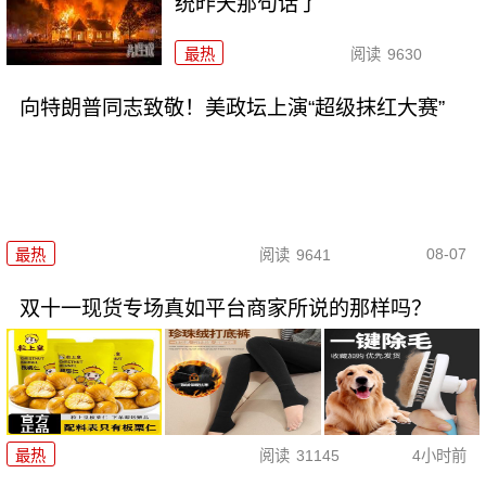
统昨天那句话了
最热
阅读
9630
向特朗普同志致敬！美政坛上演“超级抹红大赛”
08-07
最热
阅读
9641
双十一现货专场真如平台商家所说的那样吗？
最热
阅读
31145
4小时前