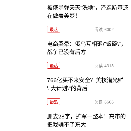
被俄导弹天天“洗地”，泽连斯基还
在做着美梦！
最热
阅读
6002
电商哭晕：俄乌互相砸\"饭碗\"，
战争已没有后方
最热
阅读
4313
766亿买不来安全？美核潜光鲜
\"大计划\"的背后
最热
阅读
6666
删去28字，扩军一整本！高市的
把戏骗不了东大