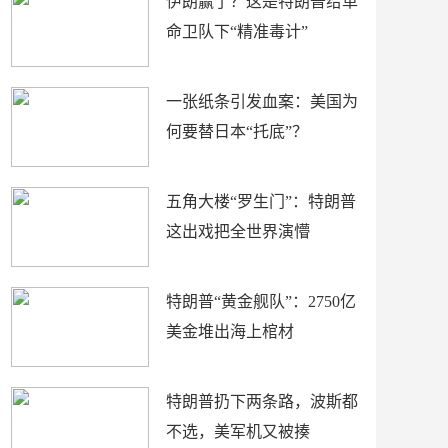
伊朗赢了？这是特朗普给革
命卫队下“精准毒计”
一张纸条引发血案：美国为
何要替日本“托底”？
五角大楼“罗生门”：特朗普
这出戏把全世界演懵
特朗普“黄金舰队”：2750亿
美金堆出海上棺材
特朗普扔下两条路，波斯都
不选，美军机又被揍