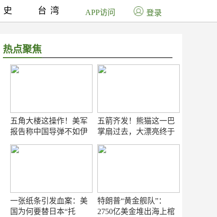
历史
台湾
APP访问
登录
热点聚焦
五角大楼这操作！美军
五箭齐发！熊猫这一巴
报告称中国导弹不如伊
掌扇过去，大漂亮终于
朗？
知疼
一张纸条引发血案：美
特朗普“黄金舰队”：
国为何要替日本“托
2750亿美金堆出海上棺