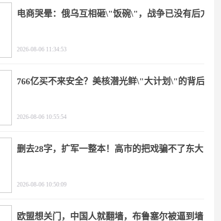
电商哭晕：俄乌互相砸\"饭碗\"，战争已没有后方
2026-08-06 11:34:53
766亿买不来安全？美核潜光鲜\"大计划\"的背后
2026-08-06 10:55:54
删去28字，扩军一整本！高市的把戏骗不了东大
2026-08-06 10:50:09
欧盟想关门，中国人就翻墙，布鲁塞尔被逼到墙