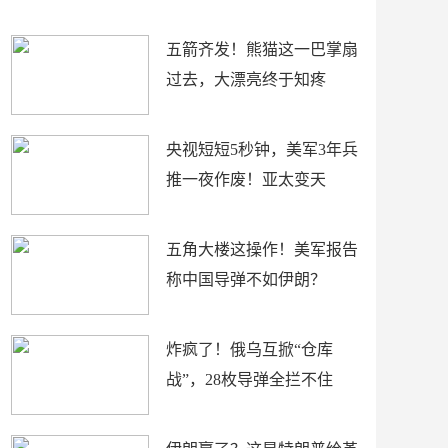
底”？
材
五箭齐发！熊猫这一巴掌扇
过去，大漂亮终于知疼
央视短短5秒钟，美军3年兵
推一夜作废！亚太变天
五角大楼这操作！美军报告
称中国导弹不如伊朗？
炸疯了！俄乌互掀“仓库
战”，28枚导弹全拦不住