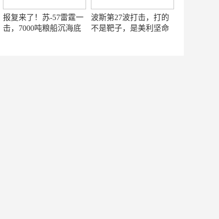
报复来了！苏-57雷霆一
波斯第27波打击，打的
击，7000吨粮船沉海底
不是靶子，是美利坚命
门