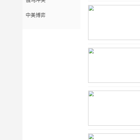
俄乌冲突
中美博弈