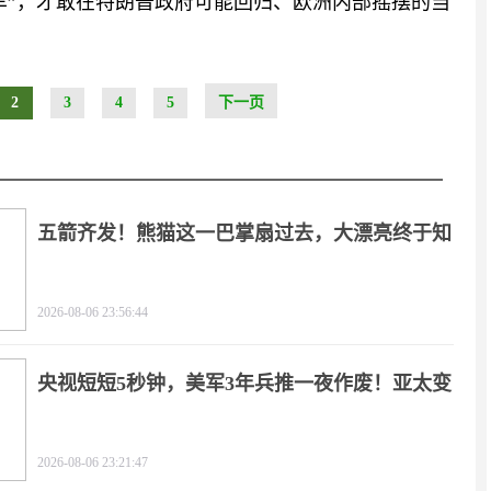
车”，才敢在特朗普政府可能回归、欧洲内部摇摆的当
2
3
4
5
下一页
五箭齐发！熊猫这一巴掌扇过去，大漂亮终于知
疼
2026-08-06 23:56:44
央视短短5秒钟，美军3年兵推一夜作废！亚太变
天
2026-08-06 23:21:47