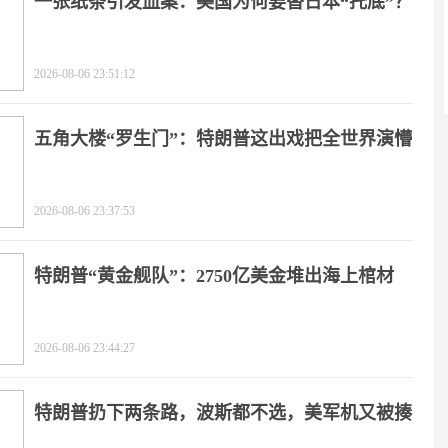
一张纸条引发血案：美国为何要替日本“托底”？
2026-08-06 23:51:12
五角大楼“罗生门”：特朗普这出戏把全世界演懵
2026-08-06 23:37:53
特朗普“黄金舰队”：2750亿美金堆出海上棺材
2026-08-06 23:44:27
特朗普扔下两条路，波斯都不选，美军机又被揍