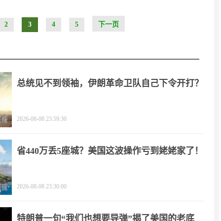
2
3
4
5
下一页
总统见不到领袖，伊朗革命卫队自己下令开打？
2026-08-08 23:59:30
省440万丢5座城？美国这波操作亏到姥姥家了！
2026-08-08 23:30:00
特朗普一句“我们也想要导弹”揭了美国的老底