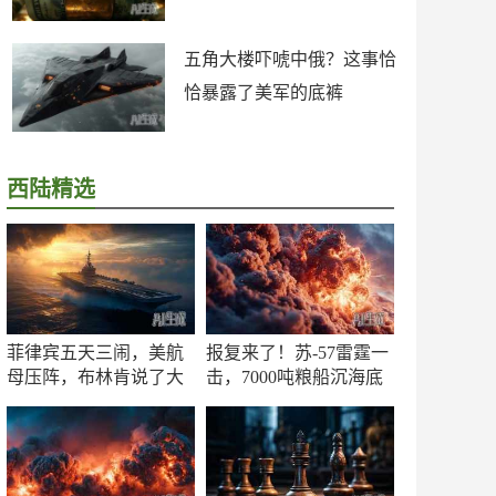
五角大楼吓唬中俄？这事恰
恰暴露了美军的底裤
西陆精选
菲律宾五天三闹，美航
报复来了！苏-57雷霆一
母压阵，布林肯说了大
击，7000吨粮船沉海底
实话