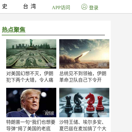
历史
台湾
APP访问
登录
热点聚焦
对美国幻想不灭，伊朗
总统见不到领袖，伊朗
犯下两个大错，令人痛
革命卫队自己下令开
心！
打？
特朗普一句“我们也想要
沙特王储、埃尔多安、
导弹”揭了美国的老底
夏巴兹在麦加搞了个大