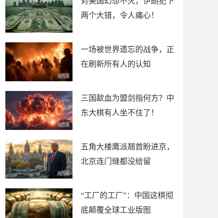
对美国幻想不灭，伊朗犯下
两个大错，令人痛心！
一场被世界遗忘的战争，正
在刷新所有人的认知
三国歃血为盟剑指何方？中
东大棋有人坐不住了！
五角大楼鹰派翘首盼进京，
北京连门缝都没给留
“工厂的工厂”：中国这棋彻
底颠覆全球工业版图