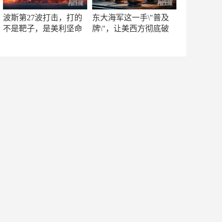
波斯第27波打击，打的
东大海军这一手\"普及
不是靶子，是美利坚命
牌\"，让美西方彻底破
门
防！